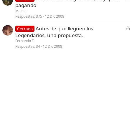
e
pagando
o
r
Maese
r
Respuestas
375
12 Dic 2008
a
C
Antes de que lleguen los
d
Cerrado
e
Legendarios, una propuesta.
o
r
Fernando T.
r
Respuestas
34
12 Dic 2008
a
d
o