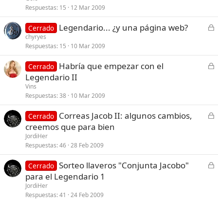
r
Respuestas
15
12 Mar 2009
a
C
Legendario... ¿y una página web?
d
Cerrado
e
chyryes
o
Respuestas
15
10 Mar 2009
r
r
C
Habría que empezar con el
Cerrado
a
e
Legendario II
d
r
Vins
o
r
Respuestas
38
10 Mar 2009
a
C
Correas Jacob II: algunos cambios,
d
Cerrado
e
creemos que para bien
o
r
JordiHer
r
Respuestas
46
28 Feb 2009
a
C
Sorteo llaveros "Conjunta Jacobo"
d
Cerrado
e
para el Legendario 1
o
r
JordiHer
r
Respuestas
41
24 Feb 2009
a
d