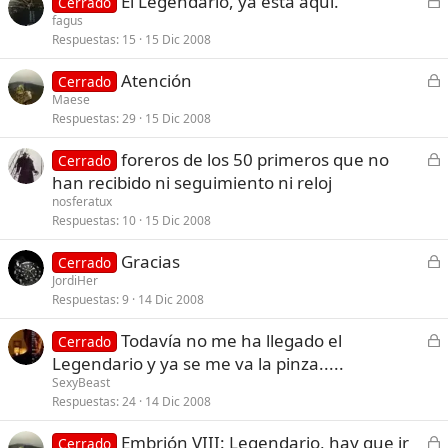
El Legendario, ya está aquí.
Cerrado
e
fagus
Respuestas
15
15 Dic 2008
r
r
C
Atención
Cerrado
a
e
Maese
d
Respuestas
29
15 Dic 2008
r
o
r
C
foreros de los 50 primeros que no
Cerrado
a
e
han recibido ni seguimiento ni reloj
d
r
nosferatux
o
r
Respuestas
10
15 Dic 2008
a
C
Gracias
d
Cerrado
e
JordiHer
o
Respuestas
9
14 Dic 2008
r
r
C
Todavía no me ha llegado el
Cerrado
a
e
Legendario y ya se me va la pinza.....
d
r
SexyBeast
o
r
Respuestas
24
14 Dic 2008
a
C
Embrión VIII: Legendario, hay que ir
d
Cerrado