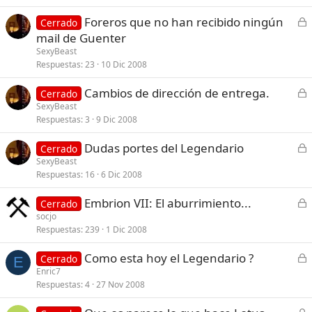
r
C
Foreros que no han recibido ningún
Cerrado
a
e
mail de Guenter
d
r
SexyBeast
o
r
Respuestas
23
10 Dic 2008
a
C
Cambios de dirección de entrega.
d
Cerrado
e
SexyBeast
o
Respuestas
3
9 Dic 2008
r
r
C
Dudas portes del Legendario
Cerrado
a
e
SexyBeast
d
Respuestas
16
6 Dic 2008
r
o
r
C
Embrion VII: El aburrimiento...
Cerrado
a
e
socjo
d
Respuestas
239
1 Dic 2008
r
o
r
C
Como esta hoy el Legendario ?
Cerrado
a
E
e
Enric7
d
Respuestas
4
27 Nov 2008
r
o
r
C