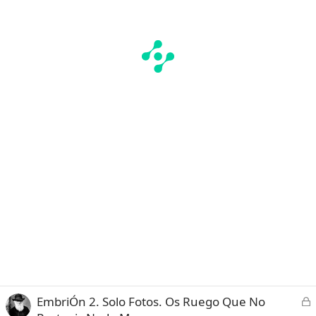
C
EmbriÓn 2. Solo Fotos. Os Ruego Que No
e