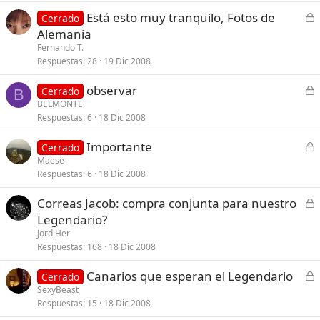
r
C
Está esto muy tranquilo, Fotos de
Cerrado
a
e
Alemania
d
r
Fernando T.
o
r
Respuestas
28
19 Dic 2008
a
C
observar
d
Cerrado
B
e
BELMONTE
o
Respuestas
6
18 Dic 2008
r
r
C
Importante
Cerrado
a
e
Maese
d
Respuestas
6
18 Dic 2008
r
o
r
C
Correas Jacob: compra conjunta para nuestro
a
e
Legendario?
d
r
JordiHer
o
r
Respuestas
168
18 Dic 2008
a
C
Canarios que esperan el Legendario
d
Cerrado
e
SexyBeast
o
Respuestas
15
18 Dic 2008
r
r