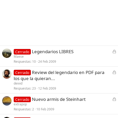
C
Legendarios LIBRES
Cerrado
e
Maese
Respuestas
10
24 Feb 2009
r
r
C
Review del legendario en PDF para
Cerrado
a
e
los que la quieran...
d
r
deivid
o
r
Respuestas
23
12 Feb 2009
a
C
Nuevo armis de Steinhart
d
Cerrado
e
extrapop
o
Respuestas
2
10 Feb 2009
r
r