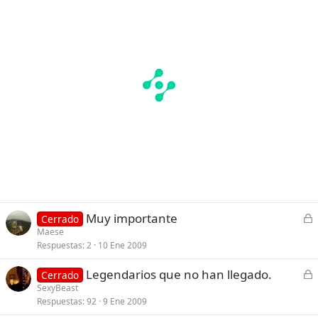
d
o
C
Muy importante
Cerrado
e
Maese
Respuestas
2
10 Ene 2009
r
r
C
Legendarios que no han llegado.
Cerrado
a
e
SexyBeast
d
Respuestas
92
9 Ene 2009
r
o
r