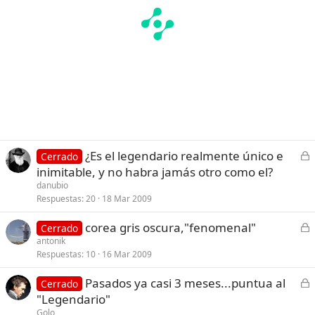
C
¿Es el legendario realmente único e
Cerrado
e
inimitable, y no habra jamás otro como el?
r
danubio
r
Respuestas
20
18 Mar 2009
a
C
corea gris oscura,"fenomenal"
d
Cerrado
e
antonik
o
Respuestas
10
16 Mar 2009
r
r
C
Pasados ya casi 3 meses...puntua al
Cerrado
a
e
"Legendario"
d
r
Golo
o