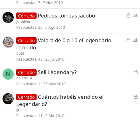
Respuestas
7
7 Nov 2010
r
o
r
C
E
Pedidos correas Jacobo
Cerrado
a
e
n
JordiHer
d
Respuestas
36
5 Ago 2010
r
c
o
r
u
C
E
Valora de 0 a 10 el legendario
Cerrado
a
e
e
n
recibido
d
s
r
c
duet
o
t
r
u
Respuestas
45
25 Jul 2010
a
a
e
C
Sell Legendary?
d
s
Cerrado
N
e
nolanz14
o
t
Respuestas
1
25 May 2010
r
a
r
C
Cuàntos habèis vendido el
Cerrado
a
e
Legendario?
d
r
jjuaco
o
r
Respuestas
11
9 Abr 2010
a
d
o