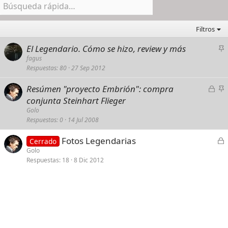
Filtros
A
El Legendario. Cómo se hizo, review y más
n
fagus
Respuestas
80
27 Sep 2012
c
l
C
A
Resúmen "proyecto Embrión": compra
a
e
n
conjunta Steinhart Flieger
d
r
c
Golo
o
r
l
Respuestas
0
14 Jul 2008
a
a
C
Fotos Legendarias
d
d
Cerrado
e
Golo
o
o
Respuestas
18
8 Dic 2012
r
r
a
d
o