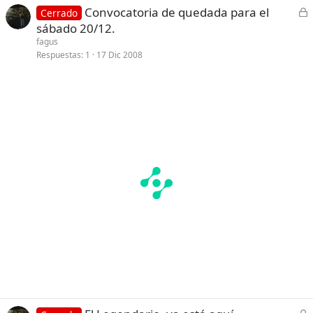
C
Convocatoria de quedada para el
Cerrado
a
e
sábado 20/12.
d
r
fagus
o
r
Respuestas
1
17 Dic 2008
a
d
o
C