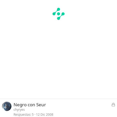
C
Negro con Seur
e
chyryes
Respuestas
5
12 Dic 2008
r