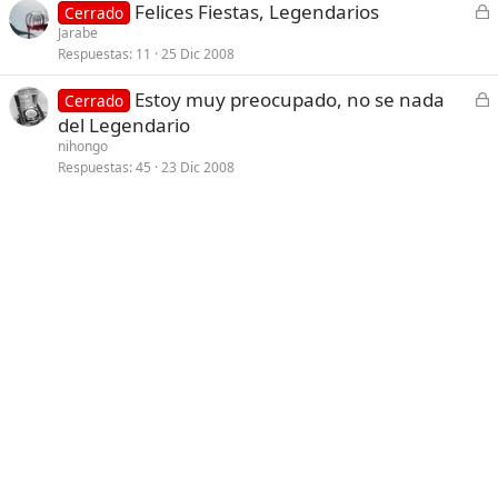
C
Felices Fiestas, Legendarios
d
Cerrado
e
Jarabe
o
Respuestas
11
25 Dic 2008
r
r
C
Estoy muy preocupado, no se nada
Cerrado
a
e
del Legendario
d
r
nihongo
o
r
Respuestas
45
23 Dic 2008
a
d
o