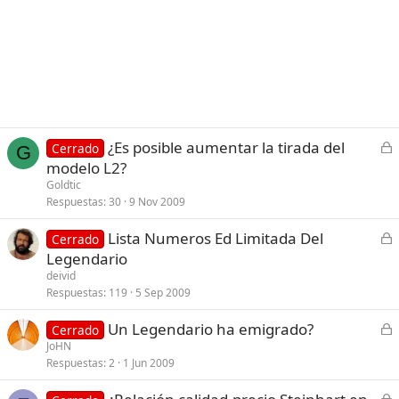
C
¿Es posible aumentar la tirada del
Cerrado
G
e
modelo L2?
r
Goldtic
r
Respuestas
30
9 Nov 2009
a
C
Lista Numeros Ed Limitada Del
d
Cerrado
e
Legendario
o
r
deivid
r
Respuestas
119
5 Sep 2009
a
C
Un Legendario ha emigrado?
d
Cerrado
e
JoHN
o
Respuestas
2
1 Jun 2009
r
r
C