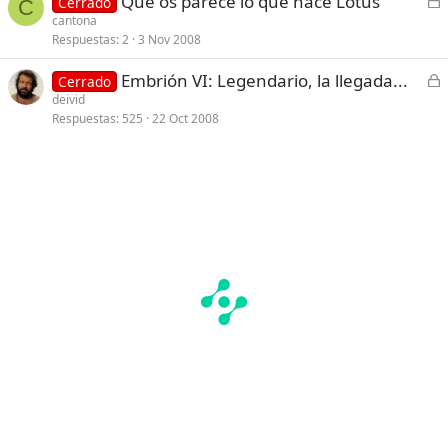
Que os parece lo que hace Lotus
Cerrado
a
C
e
cantona
d
Respuestas
2
3 Nov 2008
r
o
r
C
Embrión VI: Legendario, la llegada...
Cerrado
a
e
deivid
d
Respuestas
525
22 Oct 2008
r
o
r
a
d
o