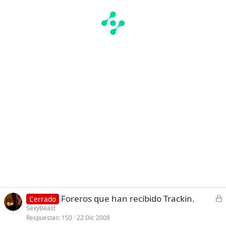
C
Foreros que han recibido Trackin.
Cerrado
e
SexyBeast
Respuestas
150
22 Dic 2008
r