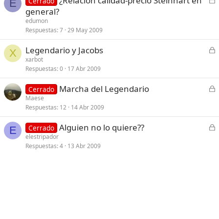
¿Relación calidad-precio Steinhart en
Cerrado
a
E
e
general?
d
r
edumon
o
r
Respuestas
7
29 May 2009
a
C
Legendario y Jacobs
d
X
e
xarbot
o
Respuestas
0
17 Abr 2009
r
r
C
Marcha del Legendario
Cerrado
a
e
Maese
d
Respuestas
12
14 Abr 2009
r
o
r
C
Alguien no lo quiere??
Cerrado
a
E
e
elestripador
d
Respuestas
4
13 Abr 2009
r
o
r
a
d
o