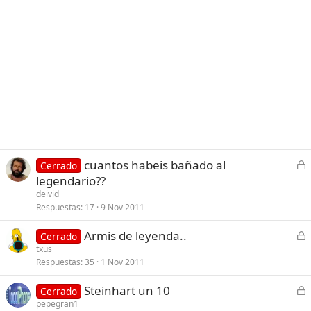
C
cuantos habeis bañado al
Cerrado
e
legendario??
r
deivid
r
Respuestas
17
9 Nov 2011
a
C
Armis de leyenda..
d
Cerrado
e
txus
o
Respuestas
35
1 Nov 2011
r
r
C
Steinhart un 10
Cerrado
a
e
pepegran1
d