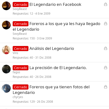
C
El Legendario en Facebook
Cerrado
a
e
SexyBeast
d
Respuestas
12
4 Ene 2009
r
o
r
C
Foreros a los que ya les haya llegado
Cerrado
a
e
el Legendario
d
r
SexyBeast
o
r
Respuestas
150
3 Ene 2009
a
C
Análisis del Legendario
d
Cerrado
e
Vins
o
Respuestas
40
31 Dic 2008
r
r
C
La precisión de El Legendario.
Cerrado
a
e
fagus
d
Respuestas
40
26 Dic 2008
r
o
r
C
Foreros que ya tienen fotos del
Cerrado
a
e
Legendario
d
r
chyryes
o
r
Respuestas
129
26 Dic 2008
a