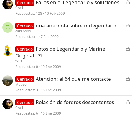
C
Fallos en el Legendario y soluciones
Cerrado
a
e
Crail
d
Respuestas
128
10 Feb 2009
r
o
r
C
una anécdota sobre mi legendario
Cerrado
a
C
e
carabobo
d
Respuestas
1
7 Feb 2009
r
o
r
C
Fotos de Legendario y Marine
Cerrado
a
e
Original...??
d
r
txus
o
r
Respuestas
0
19 Ene 2009
a
C
Atención: el 64 que me contacte
d
Cerrado
e
Maese
o
Respuestas
3
16 Ene 2009
r
r
C
Relación de foreros descontentos
Cerrado
a
e
Crail
d
Respuestas
6
10 Ene 2009
r
o
r
a