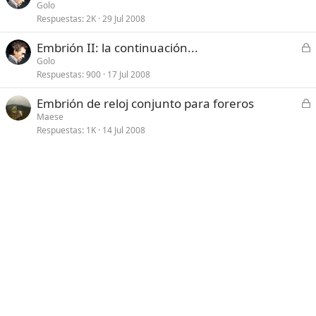
e
Golo
d
Respuestas
2K
29 Jul 2008
r
o
r
C
Embrión II: la continuación...
a
e
Golo
d
Respuestas
900
17 Jul 2008
r
o
r
C
Embrión de reloj conjunto para foreros
a
e
Maese
d
Respuestas
1K
14 Jul 2008
r
o
r
a
d
o