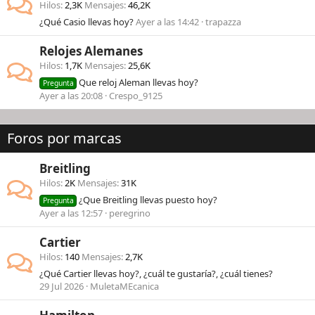
Hilos
2,3K
Mensajes
46,2K
¿Qué Casio llevas hoy?
Ayer a las 14:42
trapazza
Relojes Alemanes
Hilos
1,7K
Mensajes
25,6K
Que reloj Aleman llevas hoy?
Pregunta
Ayer a las 20:08
Crespo_9125
Foros por marcas
Breitling
Hilos
2K
Mensajes
31K
¿Que Breitling llevas puesto hoy?
Pregunta
Ayer a las 12:57
peregrino
Cartier
Hilos
140
Mensajes
2,7K
¿Qué Cartier llevas hoy?, ¿cuál te gustaría?, ¿cuál tienes?
29 Jul 2026
MuletaMEcanica