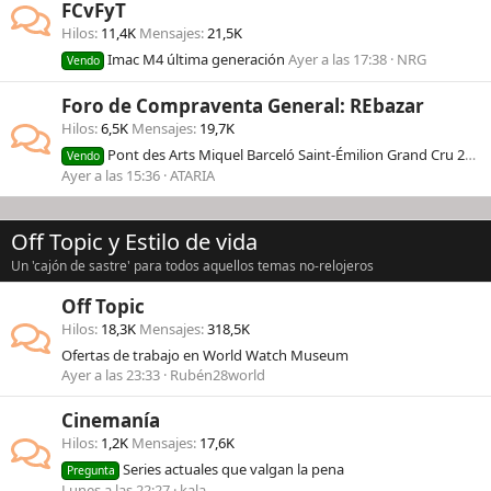
FCvFyT
Hilos
11,4K
Mensajes
21,5K
Imac M4 última generación
Ayer a las 17:38
NRG
Vendo
Foro de Compraventa General: REbazar
Hilos
6,5K
Mensajes
19,7K
Pont des Arts Miquel Barceló Saint-Émilion Grand Cru 2012
Vendo
Ayer a las 15:36
ATARIA
Off Topic y Estilo de vida
Un 'cajón de sastre' para todos aquellos temas no-relojeros
Off Topic
Hilos
18,3K
Mensajes
318,5K
Ofertas de trabajo en World Watch Museum
Ayer a las 23:33
Rubén28world
Cinemanía
Hilos
1,2K
Mensajes
17,6K
Series actuales que valgan la pena
Pregunta
Lunes a las 22:27
kala