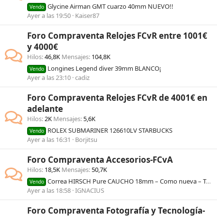
Glycine Airman GMT cuarzo 40mm NUEVO!!
Vendo
Ayer a las 19:50
Kaiser87
Foro Compraventa Relojes FCvR entre 1001€
y 4000€
Hilos
46,8K
Mensajes
104,8K
Longines Legend diver 39mm BLANCO¡
Vendo
Ayer a las 23:10
cadiz
Foro Compraventa Relojes FCvR de 4001€ en
adelante
Hilos
2K
Mensajes
5,6K
ROLEX SUBMARINER 126610LV STARBUCKS
Vendo
Ayer a las 16:31
Borjitsu
Foro Compraventa Accesorios-FCvA
Hilos
18,5K
Mensajes
50,7K
Correa HIRSCH Pure CAUCHO 18mm – Como nueva – Talla M (110/70)
Vendo
Ayer a las 18:58
IGNACIUS
Foro Compraventa Fotografía y Tecnología-