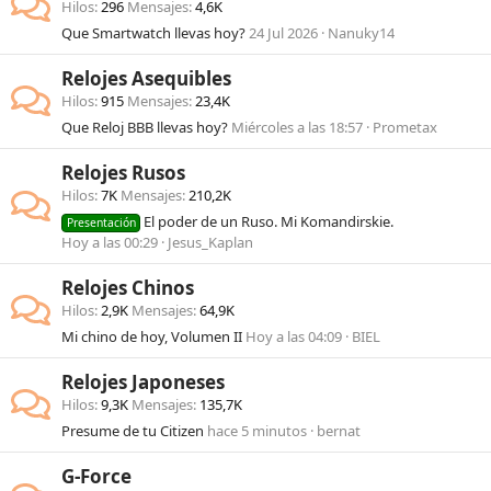
Hilos
296
Mensajes
4,6K
Que Smartwatch llevas hoy?
24 Jul 2026
Nanuky14
Relojes Asequibles
Hilos
915
Mensajes
23,4K
Que Reloj BBB llevas hoy?
Miércoles a las 18:57
Prometax
Relojes Rusos
Hilos
7K
Mensajes
210,2K
El poder de un Ruso. Mi Komandirskie.
Presentación
Hoy a las 00:29
Jesus_Kaplan
Relojes Chinos
Hilos
2,9K
Mensajes
64,9K
Mi chino de hoy, Volumen II
Hoy a las 04:09
BIEL
Relojes Japoneses
Hilos
9,3K
Mensajes
135,7K
Presume de tu Citizen
hace 5 minutos
bernat
G-Force