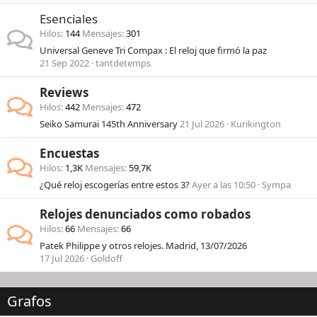
Esenciales
Hilos
144
Mensajes
301
Universal Geneve Tri Compax : El reloj que firmó la paz
21 Sep 2022
tantdetemps
Reviews
Hilos
442
Mensajes
472
Seiko Samurai 145th Anniversary
21 Jul 2026
Kurikington
Encuestas
Hilos
1,3K
Mensajes
59,7K
¿Qué reloj escogerías entre estos 3?
Ayer a las 10:50
Sympa
Relojes denunciados como robados
Hilos
66
Mensajes
66
Patek Philippe y otros relojes. Madrid, 13/07/2026
17 Jul 2026
Goldoff
Grafos