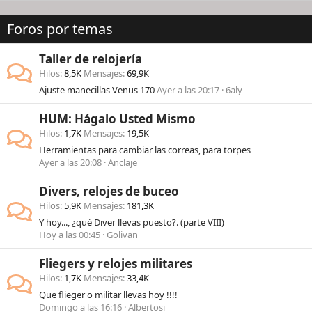
Foros por temas
Taller de relojería
Hilos
8,5K
Mensajes
69,9K
Ajuste manecillas Venus 170
Ayer a las 20:17
6aly
HUM: Hágalo Usted Mismo
Hilos
1,7K
Mensajes
19,5K
Herramientas para cambiar las correas, para torpes
Ayer a las 20:08
Anclaje
Divers, relojes de buceo
Hilos
5,9K
Mensajes
181,3K
Y hoy..., ¿qué Diver llevas puesto?. (parte VIII)
Hoy a las 00:45
Golivan
Fliegers y relojes militares
Hilos
1,7K
Mensajes
33,4K
Que flieger o militar llevas hoy !!!!
Domingo a las 16:16
Albertosi