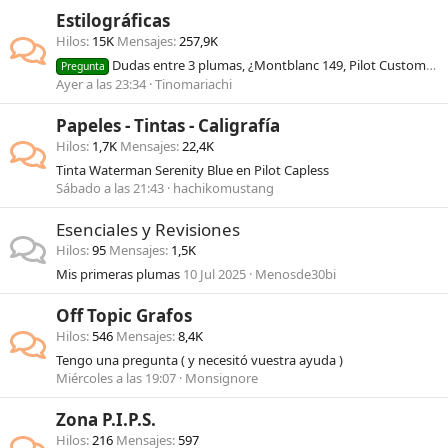
Estilográficas
Hilos
15K
Mensajes
257,9K
Dudas entre 3 plumas, ¿Montblanc 149, Pilot Custom 823 y Pelikan M800?
Pregunta
Ayer a las 23:34
Tinomariachi
Papeles - Tintas - Caligrafía
Hilos
1,7K
Mensajes
22,4K
Tinta Waterman Serenity Blue en Pilot Capless
Sábado a las 21:43
hachikomustang
Esenciales y Revisiones
Hilos
95
Mensajes
1,5K
Mis primeras plumas
10 Jul 2025
Menosde30bi
Off Topic Grafos
Hilos
546
Mensajes
8,4K
Tengo una pregunta ( y necesitó vuestra ayuda )
Miércoles a las 19:07
Monsignore
Zona P.I.P.S.
Hilos
216
Mensajes
597