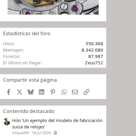
Estadísticas del foro
Hilos
550.368
Mensajes
8.342.080
Foreros
87.987
El último en llegar
Zeus752
Compartir esta página
Facebook
X
Bluesky
LinkedIn
Pinterest
WhatsApp
Email
Enlace
Contenido destacado
Hilo 'Un ejemplo del modelo de fabricación
suiza de relojes'
miquel99
18 Jul 2026