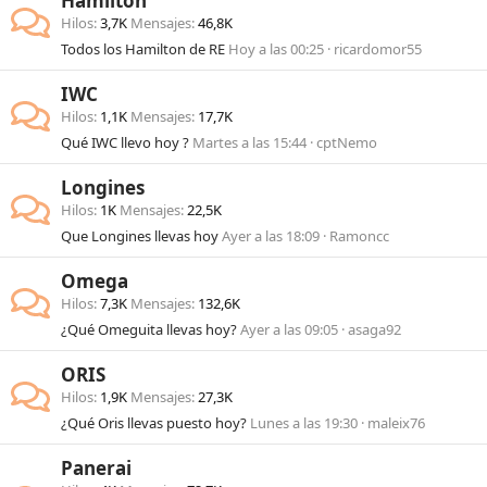
Hamilton
Hilos
3,7K
Mensajes
46,8K
Todos los Hamilton de RE
Hoy a las 00:25
ricardomor55
IWC
Hilos
1,1K
Mensajes
17,7K
Qué IWC llevo hoy ?
Martes a las 15:44
cptNemo
Longines
Hilos
1K
Mensajes
22,5K
Que Longines llevas hoy
Ayer a las 18:09
Ramoncc
Omega
Hilos
7,3K
Mensajes
132,6K
¿Qué Omeguita llevas hoy?
Ayer a las 09:05
asaga92
ORIS
Hilos
1,9K
Mensajes
27,3K
¿Qué Oris llevas puesto hoy?
Lunes a las 19:30
maleix76
Panerai