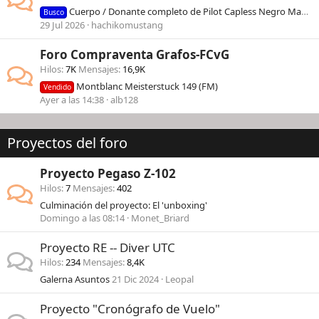
Cuerpo / Donante completo de Pilot Capless Negro Mate (Matte Black)
Busco
29 Jul 2026
hachikomustang
Foro Compraventa Grafos-FCvG
Hilos
7K
Mensajes
16,9K
Montblanc Meisterstuck 149 (FM)
Vendido
Ayer a las 14:38
alb128
Proyectos del foro
Proyecto Pegaso Z-102
Hilos
7
Mensajes
402
Culminación del proyecto: El 'unboxing'
Domingo a las 08:14
Monet_Briard
Proyecto RE -- Diver UTC
Hilos
234
Mensajes
8,4K
Galerna Asuntos
21 Dic 2024
Leopal
Proyecto "Cronógrafo de Vuelo"