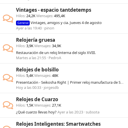
Vintages - espacio tantdetemps
Hilos
24,2K
Mensajes
495,4K
Vintages, amigos y cia. Jueves 4 de agosto
General
Ayer a las 19:40
pinon
Relojería gruesa
Hilos
3,9K
Mensajes
34,9K
Restauración de un reloj linterna del siglo XVIII.
Martes a las 21:55
PedroA
Relojes de bolsillo
Hilos
5,4K
Mensajes
48K
Presentación - Seikosha Right | Primer reloj manufactura de Seiko
Hoy a las 00:33
jorgesdb
Relojes de Cuarzo
Hilos
1,5K
Mensajes
27,1K
¿Qué cuarzo llevas hoy?
Ayer a las 20:23
subsota
Relojes Inteligentes: Smartwatches