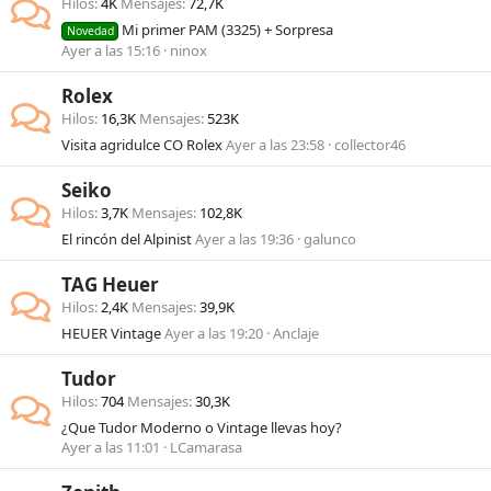
Hilos
4K
Mensajes
72,7K
Mi primer PAM (3325) + Sorpresa
Novedad
Ayer a las 15:16
ninox
Rolex
Hilos
16,3K
Mensajes
523K
Visita agridulce CO Rolex
Ayer a las 23:58
collector46
Seiko
Hilos
3,7K
Mensajes
102,8K
El rincón del Alpinist
Ayer a las 19:36
galunco
TAG Heuer
Hilos
2,4K
Mensajes
39,9K
HEUER Vintage
Ayer a las 19:20
Anclaje
Tudor
Hilos
704
Mensajes
30,3K
¿Que Tudor Moderno o Vintage llevas hoy?
Ayer a las 11:01
LCamarasa