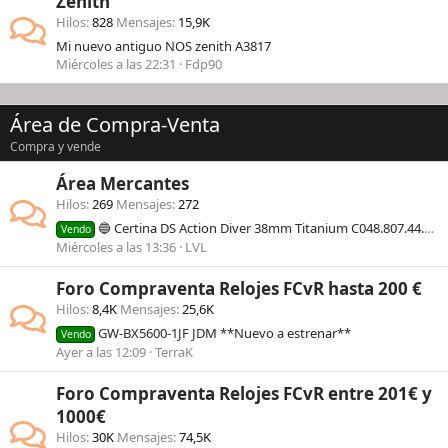
Zenith
Hilos
828
Mensajes
15,9K
Mi nuevo antiguo NOS zenith A3817
Miércoles a las 22:31
Fdp90
Área de Compra-Venta
Compra y vende
Área Mercantes
Hilos
269
Mensajes
272
🔵 Certina DS Action Diver 38mm Titanium C048.807.44.081.00
Vendo
Miércoles a las 13:36
LVL
Foro Compraventa Relojes FCvR hasta 200 €
Hilos
8,4K
Mensajes
25,6K
GW-BX5600-1JF JDM **Nuevo a estrenar**
Vendo
Ayer a las 12:09
TerraK
Foro Compraventa Relojes FCvR entre 201€ y
1000€
Hilos
30K
Mensajes
74,5K