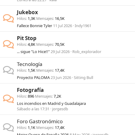
Jukebox
Hilos
1,3K
Mensajes
16,5K
Fallece Bonnie Tyler
11 Jul 2026
Indy1961
Pit Stop
Hilos
4,8K
Mensajes
70,5K
... sigue "Lo Hice!!"
29 Jul 2026
Rob_explorador
Tecnología
Hilos
1,5K
Mensajes
17,4K
Proyecto PALOMA
23 Jun 2026
Sitting Bull
Fotografía
Hilos
896
Mensajes
7,2K
Los incendios en Madrid y Guadalajara
Sábado a las 17:31
jorgesdb
Foro Gastronómico
Hilos
1,1K
Mensajes
17,4K
Mejor Queso de España 2026
8 May 2026
jorgesdb