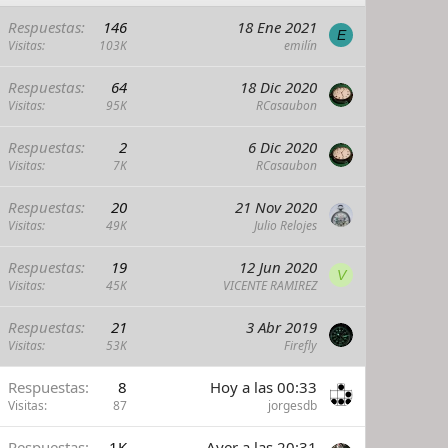
Respuestas
146
18 Ene 2021
E
Visitas
103K
emilín
Respuestas
64
18 Dic 2020
Visitas
95K
RCasaubon
Respuestas
2
6 Dic 2020
Visitas
7K
RCasaubon
Respuestas
20
21 Nov 2020
Visitas
49K
Julio Relojes
Respuestas
19
12 Jun 2020
V
Visitas
45K
VICENTE RAMIREZ
Respuestas
21
3 Abr 2019
Visitas
53K
Firefly
Respuestas
8
Hoy a las 00:33
Visitas
87
jorgesdb
Respuestas
1K
Ayer a las 20:31