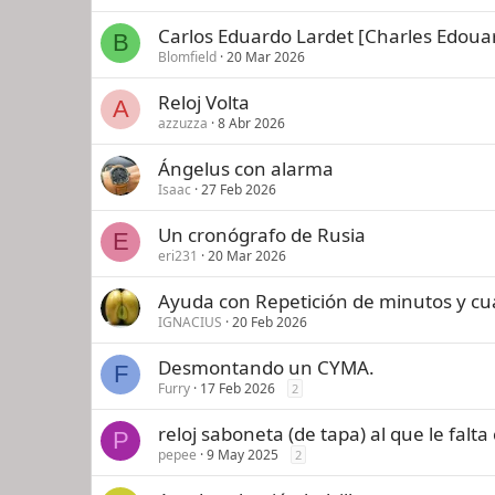
Carlos Eduardo Lardet [Charles Edouar
B
Blomfield
20 Mar 2026
Reloj Volta
A
azzuzza
8 Abr 2026
Ángelus con alarma
Isaac
27 Feb 2026
Un cronógrafo de Rusia
E
eri231
20 Mar 2026
Ayuda con Repetición de minutos y cu
IGNACIUS
20 Feb 2026
Desmontando un CYMA.
F
Furry
17 Feb 2026
2
reloj saboneta (de tapa) al que le falta c
P
pepee
9 May 2025
2