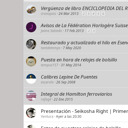
Vergüenza de libro ENCICLOPEDIA DEL 
cronopios
24 Mar 2013
2
3
4
5
6
Avisos de La Fédération Horlogère Suisse
J
Jaime Salcedo
17 Feb 2013
2
3
Restaurado y actualizado el hilo en Esen
tantdetemps
7 May 2020
Puesta en hora de relojes de bolsillo
tempus157
31 May 2014
Calibres Lepine De Puentes
escarolo
26 Sep 2008
Integral de Hamilton ferroviarios
rafagil
22 Ene 2015
Presentación - Seikosha Right | Prime
Ventura
Ayer a las 20:30