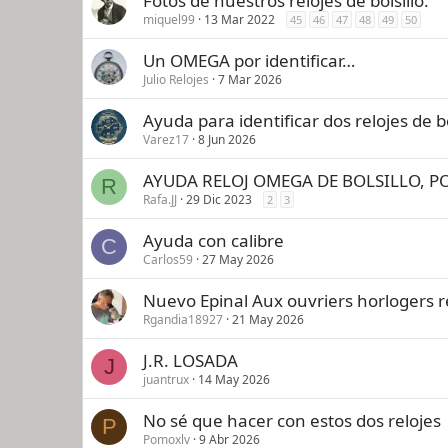
Fotos de nuestros relojes de bolsillo.
miquel99
13 Mar 2022
45
46
47
48
49
50
Un OMEGA por identificar…
Julio Relojes
7 Mar 2026
Ayuda para identificar dos relojes de 
Varez17
8 Jun 2026
AYUDA RELOJ OMEGA DE BOLSILLO, PO
R
Rafa.JJ
29 Dic 2023
2
3
Ayuda con calibre
C
Carlos59
27 May 2026
Nuevo Epinal Aux ouvriers horlogers r
Rgandia18927
21 May 2026
J.R. LOSADA
J
juantrux
14 May 2026
No sé que hacer con estos dos relojes
P
Pomoxlv
9 Abr 2026