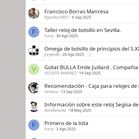
Francisco Borras Manresa
Rgandia18927
6 Sep 2025
Taller reloj de bolsillo en Sevilla.
F
Furry
30 Ago 2025
Omega de bolsillo de principios del S.X
jorgesdb
20 Ago 2025
2
Goliat BULLA Emile Juillard . Compañi
V
VICENTE RAMIREZ
19 Sep 2025
Recomendación - Caja para relojes de b
Ventura
13 Sep 2025
Información sobre este reloj Segisa de 
dondiletante
18 May 2025
Primero de la lista
F
Furry
3 Ago 2025