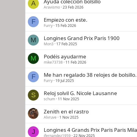
Ayuda colección bolsillo
A
Aravismo
23 Feb 2026
Empiezo con este.
F
Furry
15 Feb 2026
Longines Grand Prix Paris 1900
M
Mon3
17 Feb 2025
Podéis ayudarme
M
mike73738
11 Feb 2026
Me han regalado 38 relojes de bolsillo.
F
Furry
19 Jul 2025
Reloj solvil G. Nicole Lausanne
S
schum
11 Nov 2025
Zenith en el rastro
Alvruve
1 Nov 2025
Longines 4 Grands Prix Paris Paris Mil
J
jfernandez1959
22 Nov 2025