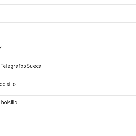
X
a Telegrafos Sueca
olsillo
bolsillo