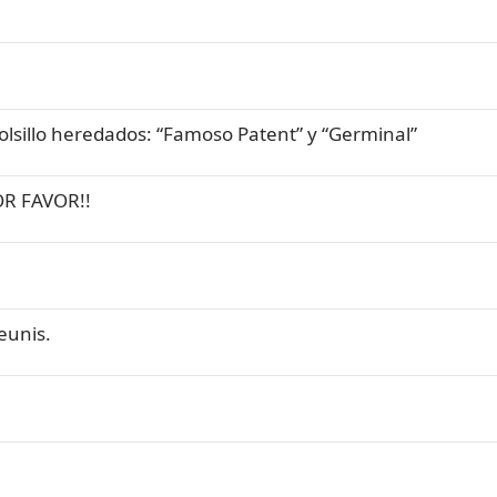
o
bolsillo heredados: “Famoso Patent” y “Germinal”
R FAVOR!!
eunis.