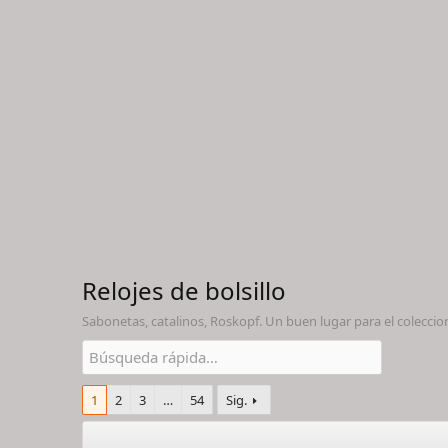
Relojes de bolsillo
Sabonetas, catalinos, Roskopf. Un buen lugar para el coleccio
1
2
3
…
54
Sig.