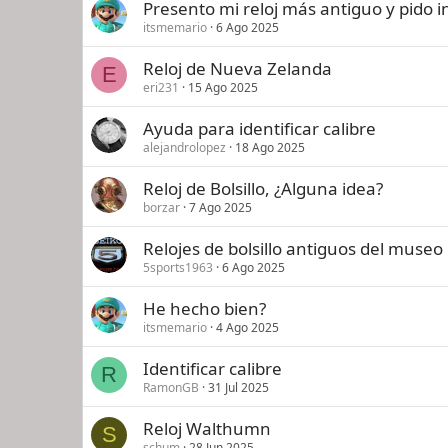
Presento mi reloj más antiguo y pido 
itsmemario
6 Ago 2025
Reloj de Nueva Zelanda
E
eri231
15 Ago 2025
Ayuda para identificar calibre
alejandrolopez
18 Ago 2025
Reloj de Bolsillo, ¿Alguna idea?
borzar
7 Ago 2025
Relojes de bolsillo antiguos del mus
5sports1963
6 Ago 2025
He hecho bien?
itsmemario
4 Ago 2025
Identificar calibre
R
RamonGB
31 Jul 2025
Reloj Walthumn
S
schum
28 Jun 2025