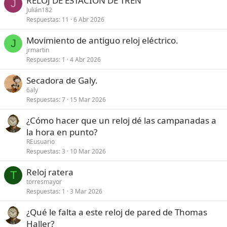
RELOJ DE ESTACIÓN DE TREN
J
Julián182
Respuestas
11
6 Abr 2026
Movimiento de antiguo reloj eléctrico.
J
jrmartin
Respuestas
1
4 Abr 2026
Secadora de Galy.
6aly
Respuestas
7
15 Mar 2026
¿Cómo hacer que un reloj dé las campanadas a
la hora en punto?
REusuario
Respuestas
3
10 Mar 2026
Reloj ratera
T
torresmayor
Respuestas
1
3 Mar 2026
¿Qué le falta a este reloj de pared de Thomas
Haller?