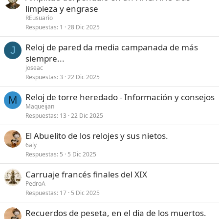
limpieza y engrase
REusuario
Respuestas
1
28 Dic 2025
Reloj de pared da media campanada de más
J
siempre...
joseac
Respuestas
3
22 Dic 2025
Reloj de torre heredado - Información y consejos
M
Maqueijan
Respuestas
13
22 Dic 2025
El Abuelito de los relojes y sus nietos.
6aly
Respuestas
5
5 Dic 2025
Carruaje francés finales del XIX
PedroA
Respuestas
17
5 Dic 2025
Recuerdos de peseta, en el dia de los muertos.