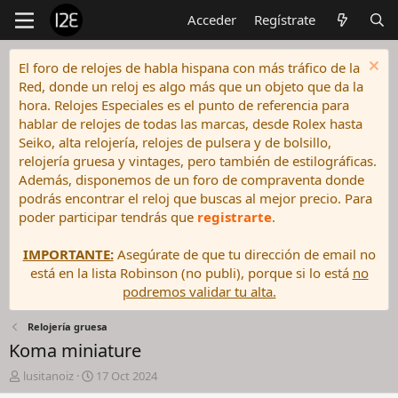
Acceder
Regístrate
El foro de relojes de habla hispana con más tráfico de la
Red, donde un reloj es algo más que un objeto que da la
hora. Relojes Especiales es el punto de referencia para
hablar de relojes de todas las marcas, desde Rolex hasta
Seiko, alta relojería, relojes de pulsera y de bolsillo,
relojería gruesa y vintages, pero también de estilográficas.
Además, disponemos de un foro de compraventa donde
podrás encontrar el reloj que buscas al mejor precio. Para
poder participar tendrás que
registrarte
.
IMPORTANTE:
Asegúrate de que tu dirección de email no
está en la lista Robinson (no publi), porque si lo está
no
podremos validar tu alta.
Relojería gruesa
Koma miniature
I
F
lusitanoiz
17 Oct 2024
n
e