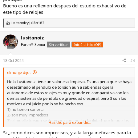
Bueno es una reflexion despues del estudio exhaustivo de
este tipo de relojes
lusitanoiz
y
Julián182
R
e
a
lusitanoiz
c
Forer@ Senior
c
Sin verificar
Inició el hilo (OP)
i
o
n
18 Oct 2024
#4
e
s
elmonje dijo:
:
Hola Lusitano.z tiene un valor esa limpieza. Es una pena que se haya
desestimado el pendulo de torsion aun a sabiendas que la
autonomia de estos relojes es muy grande en comparativa con los
demas sistemas de pendulo de gravedad o espiral, pero 3 son los
motivos a mi juicio por lo se ha hecho eso.
1) no tienen soneria
2) son muy imprecisos
3) el muelle torsion se deteriora con mucha facilidad, por lo que los
Haz clic para expandir...
ajustes son constantes,laboriosos y aveces imposibles
Pero por eso no dejan de ser bonitos, decorativos en cualquier
Si ,,como dices son imprecisos, y a la larga ineficaces para la
estante o mesa y si estan en funcionamiento atrayentes... que pena