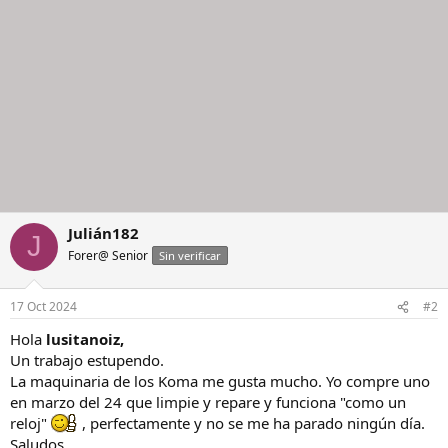
s
:
Julián182
J
Forer@ Senior
Sin verificar
17 Oct 2024
#2
Hola
lusitanoiz,
Un trabajo estupendo.
La maquinaria de los Koma me gusta mucho. Yo compre uno
en marzo del 24 que limpie y repare y funciona "como un
reloj"
, perfectamente y no se me ha parado ningún día.
Saludos