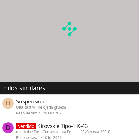
Hilos similares
Suspension
U
Unaicastro
Relojería gruesa
Respuestas
2
29 Oct 2025
Kirovskie Tipo-1 K-43
Vendido
D
dgalbala
Foro Compraventa Relojes FCvR hasta 200 €
Respuestas
1
10 Jul 2026