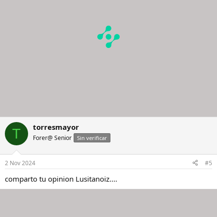
n
e
s
:
torresmayor
T
Forer@ Senior
Sin verificar
2 Nov 2024
#5
comparto tu opinion Lusitanoiz....