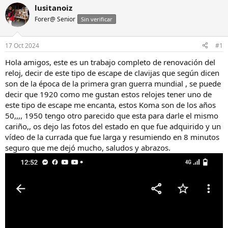
i
c
lusitanoiz
c
h
Forer@ Senior
Sin verificar
i
a
a
d
d
e
17 Oct 2024
#1
o
i
r
n
Hola amigos, este es un trabajo completo de renovación del
d
i
reloj, decir de este tipo de escape de clavijas que según dicen
e
c
son de la época de la primera gran guerra mundial , se puede
l
i
decir que 1920 como me gustan estos relojes tener uno de
h
o
este tipo de escape me encanta, estos Koma son de los años
i
50,,,, 1950 tengo otro parecido que esta para darle el mismo
l
o
cariño,, os dejo las fotos del estado en que fue adquirido y un
vídeo de la currada que fue larga y resumiendo en 8 minutos
seguro que me dejó mucho, saludos y abrazos.