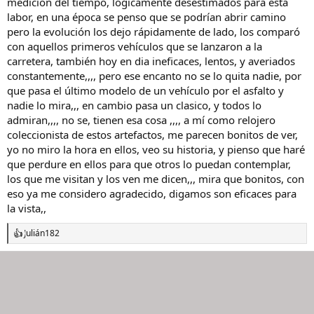
medición del tiempo, lógicamente desestimados para esta
y lo digo tambien por los ATMOS cuyo problema es la perdida del
labor, en una época se penso que se podrían abrir camino
gas de la capsula bariotermica, cuyos precios son astronomicos por
pero la evolución los dejo rápidamente de lado, los comparó
llevar piezas auricas o chapadas en el metal
con aquellos primeros vehículos que se lanzaron a la
Todos estos relojes han sido ya sentenciados desde el principio
carretera, también hoy en dia ineficaces, lentos, y averiados
Bueno es una reflexion despues del estudio exhaustivo de este tipo
de relojes
constantemente,,,, pero ese encanto no se lo quita nadie, por
que pasa el último modelo de un vehículo por el asfalto y
nadie lo mira,,, en cambio pasa un clasico, y todos lo
admiran,,,, no se, tienen esa cosa ,,,, a mí como relojero
coleccionista de estos artefactos, me parecen bonitos de ver,
yo no miro la hora en ellos, veo su historia, y pienso que haré
que perdure en ellos para que otros lo puedan contemplar,
los que me visitan y los ven me dicen,,, mira que bonitos, con
eso ya me considero agradecido, digamos son eficaces para
la vista,,
Julián182
R
e
a
c
c
i
o