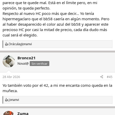
parece que te quede mal. Está en el límite pero, en mi
opinión, te queda perfecto.
Respecto al nuevo HC poco más que decir... Yo tenía
hipermegaclaro que el bb58 caería en algún momento. Pero
al haber desaparecido el color azul del bb58 y aparecer este
precioso HC por casi la mitad de precio, cada día dudo más
cual será el elegido.
Drácula
y
Jonanvi
R
e
a
Bronco21
c
c
Novat@
Sin verificar
i
o
n
28 Abr 2026
#45
e
s
Yo también voto por el 42, a mi me encanta como queda en la
:
muñeca.
Jonanvi
R
e
a
Zuma
c