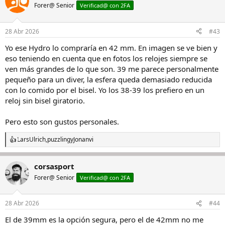
c
Forer@ Senior
Verificad@ con 2FA
i
o
n
28 Abr 2026
#43
e
s
Yo ese Hydro lo compraría en 42 mm. En imagen se ve bien y
:
eso teniendo en cuenta que en fotos los relojes siempre se
ven más grandes de lo que son. 39 me parece personalmente
pequeño para un diver, la esfera queda demasiado reducida
con lo comido por el bisel. Yo los 38-39 los prefiero en un
reloj sin bisel giratorio.
Pero esto son gustos personales.
LarsUlrich
,
puzzling
y
Jonanvi
R
e
a
corsasport
c
c
Forer@ Senior
Verificad@ con 2FA
i
o
n
28 Abr 2026
#44
e
s
El de 39mm es la opción segura, pero el de 42mm no me
: