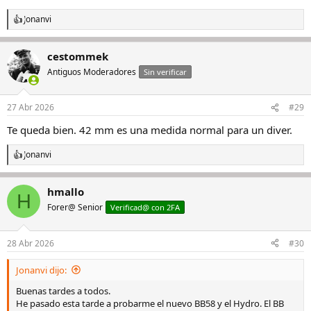
Jonanvi
R
e
a
cestommek
c
c
Antiguos Moderadores
Sin verificar
i
o
n
27 Abr 2026
#29
e
s
Te queda bien. 42 mm es una medida normal para un diver.
:
Jonanvi
R
e
a
hmallo
c
H
c
Forer@ Senior
Verificad@ con 2FA
i
o
n
28 Abr 2026
#30
e
s
Jonanvi dijo:
:
Buenas tardes a todos.
He pasado esta tarde a probarme el nuevo BB58 y el Hydro. El BB