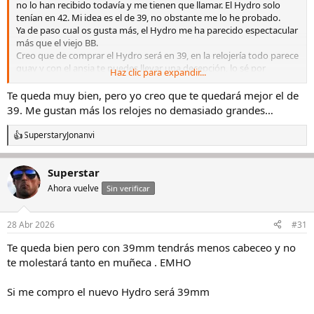
no lo han recibido todavía y me tienen que llamar. El Hydro solo
tenían en 42. Mi idea es el de 39, no obstante me lo he probado.
Ya de paso cual os gusta más, el Hydro me ha parecido espectacular
más que el viejo BB.
Creo que de comprar el Hydro será en 39, en la relojería todo parece
guay y con el ansia te puedes llevar una decepción, lo sé por
Haz clic para expandir...
experiencia. El 42 se ve imponente, aunque no me quede mal.
Luego ya el BB me ha dejado pelín frío al lado del longines, aunque
Te queda muy bien, pero yo creo que te quedará mejor el de
era la versión anteruor.
39. Me gustan más los relojes no demasiado grandes…
Superstar
y
Jonanvi
R
Ver el archivos adjunto 3483165
e
a
Ver el archivos adjunto 3483167
Superstar
c
c
Ahora vuelve
Sin verificar
i
o
n
28 Abr 2026
#31
e
s
Te queda bien pero con 39mm tendrás menos cabeceo y no
:
te molestará tanto en muñeca . EMHO
Si me compro el nuevo Hydro será 39mm