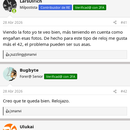
LarsUlrich
c
c
Milpostista
Contribuidor de RE
Verificad@ con 2FA
i
o
n
28 Abr 2026
#41
e
s
Viendo la foto yo te veo bien, más teniendo en cuenta como
:
engañan esas fotos. De hecho para este tipo de reloj me gusta
más el 42, el problema pueden ser sus asas.
puzzling
y
Jonanvi
R
e
a
Bugbyte
c
c
Forer@ Senior
Verificad@ con 2FA
i
o
n
28 Abr 2026
#42
e
s
Creo que te queda bien. Relojazo.
:
Jonanvi
R
e
a
Ulukai
c