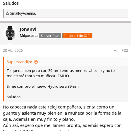
Saludos
hmallo
y
Asenna.
R
e
a
Jonanvi
c
c
Milpostista
Sin verificar
Inició el hilo (OP)
i
o
n
28 Abr 2026
#32
e
s
Superstar dijo:
:
Te queda bien pero con 39mm tendrás menos cabeceo y no te
molestará tanto en muñeca . EMHO
Si me compro el nuevo Hydro será 39mm
Saludos
No cabecea nada este reloj compañero, sienta como un
guante y asienta muy bien en la muñeca por la forma de la
caja. Además en muy finito y plano.
Aún así, espero que me llamen pronto, además espero con