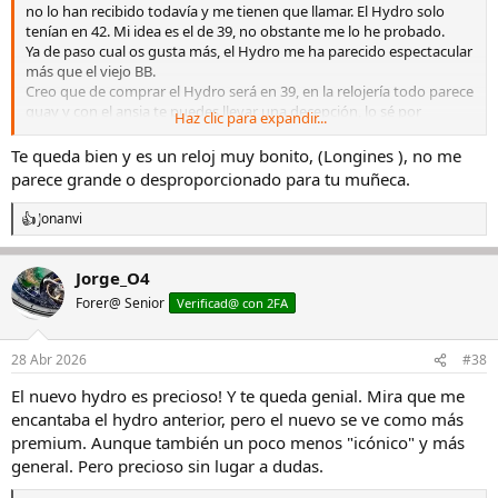
no lo han recibido todavía y me tienen que llamar. El Hydro solo
tenían en 42. Mi idea es el de 39, no obstante me lo he probado.
Ya de paso cual os gusta más, el Hydro me ha parecido espectacular
más que el viejo BB.
Creo que de comprar el Hydro será en 39, en la relojería todo parece
guay y con el ansia te puedes llevar una decepción, lo sé por
Haz clic para expandir...
experiencia. El 42 se ve imponente, aunque no me quede mal.
Luego ya el BB me ha dejado pelín frío al lado del longines, aunque
Te queda bien y es un reloj muy bonito, (Longines ), no me
era la versión anteruor.
parece grande o desproporcionado para tu muñeca.
Jonanvi
R
Ver el archivos adjunto 3483165
e
a
Ver el archivos adjunto 3483167
Jorge_O4
c
c
Forer@ Senior
Verificad@ con 2FA
i
o
n
28 Abr 2026
#38
e
s
El nuevo hydro es precioso! Y te queda genial. Mira que me
:
encantaba el hydro anterior, pero el nuevo se ve como más
premium. Aunque también un poco menos "icónico" y más
general. Pero precioso sin lugar a dudas.