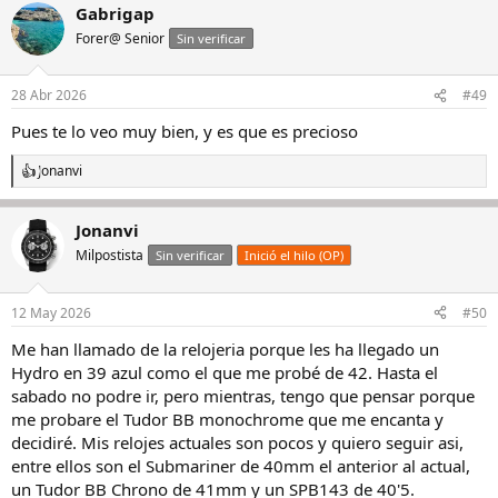
Gabrigap
c
c
Forer@ Senior
Sin verificar
i
o
n
28 Abr 2026
#49
e
s
Pues te lo veo muy bien, y es que es precioso
:
Jonanvi
R
e
a
Jonanvi
c
c
Milpostista
Sin verificar
Inició el hilo (OP)
i
o
n
12 May 2026
#50
e
s
Me han llamado de la relojeria porque les ha llegado un
:
Hydro en 39 azul como el que me probé de 42. Hasta el
sabado no podre ir, pero mientras, tengo que pensar porque
me probare el Tudor BB monochrome que me encanta y
decidiré. Mis relojes actuales son pocos y quiero seguir asi,
entre ellos son el Submariner de 40mm el anterior al actual,
un Tudor BB Chrono de 41mm y un SPB143 de 40'5.