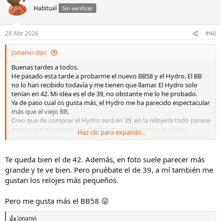
c
Habitual
Sin verificar
i
o
n
28 Abr 2026
#46
e
s
Jonanvi dijo:
:
Buenas tardes a todos.
He pasado esta tarde a probarme el nuevo BB58 y el Hydro. El BB
no lo han recibido todavía y me tienen que llamar. El Hydro solo
tenían en 42. Mi idea es el de 39, no obstante me lo he probado.
Ya de paso cual os gusta más, el Hydro me ha parecido espectacular
más que el viejo BB.
Creo que de comprar el Hydro será en 39, en la relojería todo parece
guay y con el ansia te puedes llevar una decepción, lo sé por
Haz clic para expandir...
experiencia. El 42 se ve imponente, aunque no me quede mal.
Luego ya el BB me ha dejado pelín frío al lado del longines, aunque
era la versión anteruor.
Te queda bien el de 42. Además, en foto suele parecer más
grande y te ve bien. Pero pruébate el de 39, a mí también me
gustan los relojes más pequeños.
Ver el archivos adjunto 3483165
Pero me gusta más el BB58 😜
Ver el archivos adjunto 3483167
Jonanvi