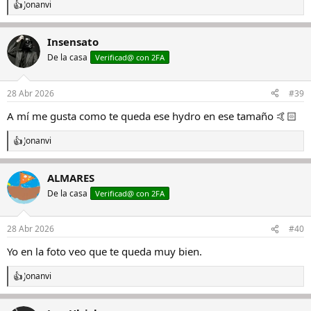
Jonanvi
R
e
a
Insensato
c
c
De la casa
Verificad@ con 2FA
i
o
n
28 Abr 2026
#39
e
s
A mí me gusta como te queda ese hydro en ese tamaño 🤙🏻
:
Jonanvi
R
e
a
ALMARES
c
c
De la casa
Verificad@ con 2FA
i
o
n
28 Abr 2026
#40
e
s
Yo en la foto veo que te queda muy bien.
:
Jonanvi
R
e
a