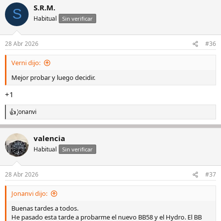
S.R.M.
c
S
c
Habitual
Sin verificar
i
o
n
28 Abr 2026
#36
e
s
Verni dijo:
:
Mejor probar y luego decidir.
+1
Jonanvi
R
e
a
valencia
c
c
Habitual
Sin verificar
i
o
n
28 Abr 2026
#37
e
s
Jonanvi dijo:
:
Buenas tardes a todos.
He pasado esta tarde a probarme el nuevo BB58 y el Hydro. El BB