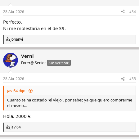
o
n
28 Abr 2026
#34
e
s
Perfecto.
:
Ni me molestaría en el de 39.
Jonanvi
R
e
a
Verni
c
c
Forer@ Senior
Sin verificar
i
o
n
28 Abr 2026
#35
e
s
javi64 dijo:
:
Cuanto te ha costado "el viejo", por saber, ya que quiero comprarme
el mismo...
Hola. 2000 €
javi64
R
e
a