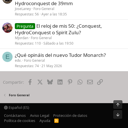
Hydroconquest de 39mm
JoseLaney
Foro General
Respuestas
56
Ayer a las 18:35
El reloj de mis 50: ¿Conquest,
Pregunta
HydroConquest o Spirit Zulu?
MJordan
Foro General
Respuestas
110
Sábado a las 19:50
¿Qué opináis del nuevo Tudor Monarch?
E
edv.
Foro General
Respuestas
74
21 May 2026
Facebook
X
Bluesky
LinkedIn
Pinterest
WhatsApp
Email
Enlace
Compartir:
Foro General
Arrib
Español (ES)
Pie
Contáctanos
Aviso Legal
Protección de datos
Política de cookies
Ayuda
R
S