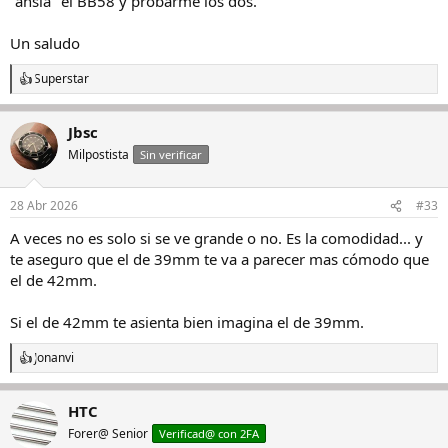
"ansia" el BB58 y probarme los dos.
Un saludo
Superstar
R
e
a
Jbsc
c
c
Milpostista
Sin verificar
i
o
n
28 Abr 2026
#33
e
s
A veces no es solo si se ve grande o no. Es la comodidad... y
:
te aseguro que el de 39mm te va a parecer mas cómodo que
el de 42mm.
Si el de 42mm te asienta bien imagina el de 39mm.
Jonanvi
R
e
a
HTC
c
c
Forer@ Senior
Verificad@ con 2FA
i