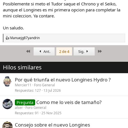
Posiblemente si meto el Tudor saque el Chrono y el Seiko,
aunque el Longines es mi primera opcion para completar la
mini coleccion. Ya contare.
Un saludo.
Manuejg87
y
andrin
R
e
a
Primero
Último
Ant.
2 de 4
Sig.
c
c
i
Hilos similares
o
n
e
Por qué triunfa el nuevo Longines Hydro ?
s
Mercier11
Foro General
:
Respuestas
127
13 Jul 2026
Como me lo veis de tamaño?
Pregunta
alser
Foro General
Respuestas
91
25 Nov 2025
Consejo sobre el nuevo Longines