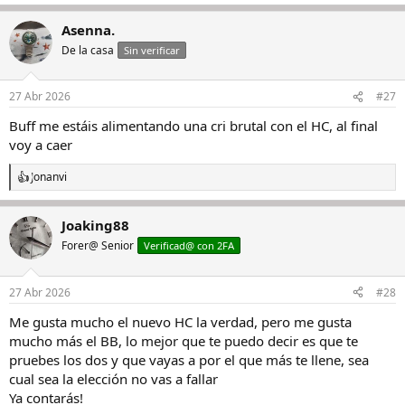
e
a
Asenna.
c
c
De la casa
Sin verificar
i
o
n
27 Abr 2026
#27
e
s
Buff me estáis alimentando una cri brutal con el HC, al final
:
voy a caer
Jonanvi
R
e
a
Joaking88
c
c
Forer@ Senior
Verificad@ con 2FA
i
o
n
27 Abr 2026
#28
e
s
Me gusta mucho el nuevo HC la verdad, pero me gusta
:
mucho más el BB, lo mejor que te puedo decir es que te
pruebes los dos y que vayas a por el que más te llene, sea
cual sea la elección no vas a fallar
Ya contarás!