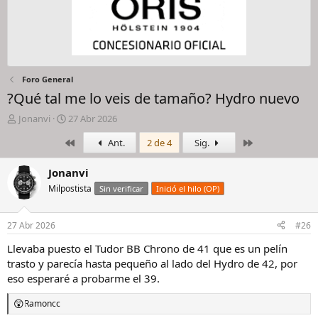
Foro General
?Qué tal me lo veis de tamaño? Hydro nuevo
I
F
Jonanvi
27 Abr 2026
n
e
Primero
Último
Ant.
2 de 4
Sig.
i
c
c
h
i
a
Jonanvi
a
d
Milpostista
Sin verificar
Inició el hilo (OP)
d
e
o
i
r
n
27 Abr 2026
#26
d
i
e
c
Llevaba puesto el Tudor BB Chrono de 41 que es un pelín
l
i
trasto y parecía hasta pequeño al lado del Hydro de 42, por
h
o
eso esperaré a probarme el 39.
i
l
Ramoncc
R
o