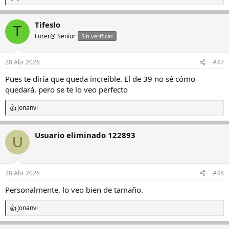
R
e
a
Tifeslo
c
T
c
Forer@ Senior
Sin verificar
i
o
n
28 Abr 2026
#47
e
s
Pues te diría que queda increíble. El de 39 no sé cómo
:
quedará, pero se te lo veo perfecto
Jonanvi
R
e
a
Usuario eliminado 122893
c
U
c
i
o
n
28 Abr 2026
#48
e
s
Personalmente, lo veo bien de tamaño.
:
Jonanvi
R
e
a