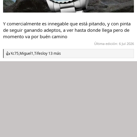
Y comercialmente es innegable que está pitando, y con pinta
de seguir ganando adeptos, a ver hasta donde llega pero de
momento va por buén camino
Última edición:
6 Jul 2026
Xc75
,
Miguel1
,
Tifeslo
y 13 más
R
e
a
c
c
i
o
n
e
s
: