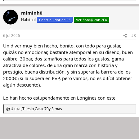
e
a
miminh0
c
c
Habitual
Contribuidor de RE
Verificad@ con 2FA
i
o
n
6 Jul 2026
#3
e
s
Un diver muy bien hecho, bonito, con todo para gustar,
:
quizás no emocionar, bastante atemporal en su diseño, buen
calibre, 30bar, dos tamaños para todos los gustos, gama
atractiva de colores, de una gran marca con historia y
prestigio, buena distribución, y sin superar la barrera de los
2000€ (sí la supera en PVP, pero vamos, no es difícil obtener
algún descuento).
Lo han hecho estupendamente en Longines con este.
Ulukai
,
Tifeslo
,
Casio70
y 3 más
R
e
a
c
c
i