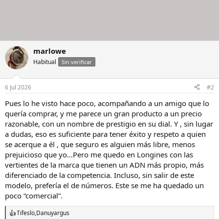
marlowe
Habitual
Sin verificar
6 Jul 2026
#2
Pues lo he visto hace poco, acompañando a un amigo que lo
quería comprar, y me parece un gran producto a un precio
razonable, con un nombre de prestigio en su dial. Y , sin lugar
a dudas, eso es suficiente para tener éxito y respeto a quien
se acerque a él , que seguro es alguien más libre, menos
prejuicioso que yo…Pero me quedo en Longines con las
vertientes de la marca que tienen un ADN más propio, más
diferenciado de la competencia. Incluso, sin salir de este
modelo, prefería el de números. Este se me ha quedado un
poco “comercial”.
Tifeslo
,
Danu
y
argus
R