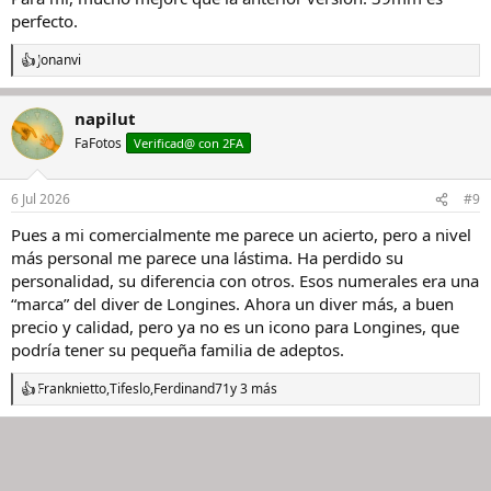
perfecto.
Jonanvi
R
e
a
napilut
c
c
FaFotos
Verificad@ con 2FA
i
o
n
6 Jul 2026
#9
e
s
Pues a mi comercialmente me parece un acierto, pero a nivel
:
más personal me parece una lástima. Ha perdido su
personalidad, su diferencia con otros. Esos numerales era una
“marca” del diver de Longines. Ahora un diver más, a buen
precio y calidad, pero ya no es un icono para Longines, que
podría tener su pequeña familia de adeptos.
Franknietto
,
Tifeslo
,
Ferdinand71
y 3 más
R
e
a
c
c
i