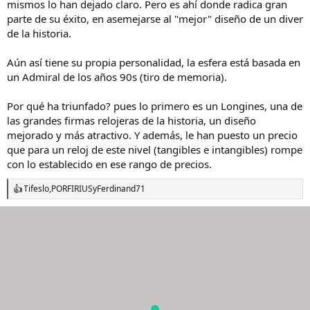
mismos lo han dejado claro. Pero es ahí donde radica gran
parte de su éxito, en asemejarse al "mejor" diseño de un diver
de la historia.
Aún así tiene su propia personalidad, la esfera está basada en
un Admiral de los años 90s (tiro de memoria).
Por qué ha triunfado? pues lo primero es un Longines, una de
las grandes firmas relojeras de la historia, un diseño
mejorado y más atractivo. Y además, le han puesto un precio
que para un reloj de este nivel (tangibles e intangibles) rompe
con lo establecido en ese rango de precios.
Tifeslo
,
PORFIRIUS
y
Ferdinand71
R
e
a
c
c
i
o
n
e
s
: