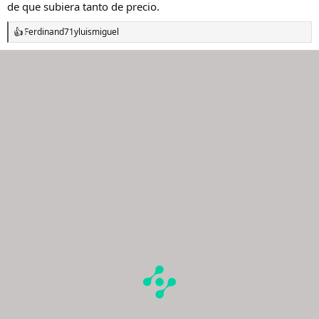
de que subiera tanto de precio.
Ferdinand71
y
luismiguel
R
e
a
c
c
i
o
n
e
s
: