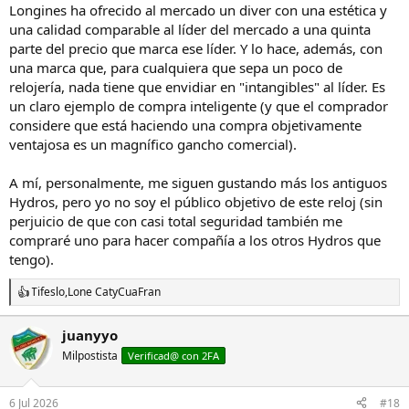
Longines ha ofrecido al mercado un diver con una estética y
una calidad comparable al líder del mercado a una quinta
parte del precio que marca ese líder. Y lo hace, además, con
una marca que, para cualquiera que sepa un poco de
relojería, nada tiene que envidiar en "intangibles" al líder. Es
un claro ejemplo de compra inteligente (y que el comprador
considere que está haciendo una compra objetivamente
ventajosa es un magnífico gancho comercial).
A mí, personalmente, me siguen gustando más los antiguos
Hydros, pero yo no soy el público objetivo de este reloj (sin
perjuicio de que con casi total seguridad también me
compraré uno para hacer compañía a los otros Hydros que
tengo).
Tifeslo
,
Lone Cat
y
CuaFran
R
e
a
juanyyo
c
Milpostista
c
Verificad@ con 2FA
i
o
n
6 Jul 2026
#18