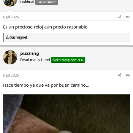
c
Habitual
Sin verificar
i
o
n
6 Jul 2026
#5
e
s
Es un precioso reloj aún precio razonable
:
luismiguel
R
e
a
puzzling
c
c
Dead man's Hand
Verificad@ con 2FA
i
o
n
6 Jul 2026
#6
e
s
Hace tiempo ya que va por buen camino…
: