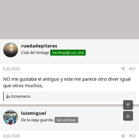
ruedadepilares
Club del Vintage
Verificad@ con 2FA
6 Jul 2026
#21
NO me gustaba el antiguo y este me parece otro diver igual
que otros muchos,
itsmemario
R
e
a
luismiguel
c
c
De la vieja guardia
Sin verificar
i
o
n
6 Jul 2026
#22
e