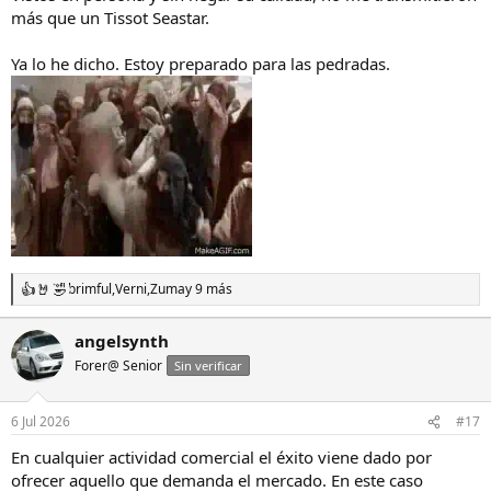
más que un Tissot Seastar.
Ya lo he dicho. Estoy preparado para las pedradas.
brimful
,
Verni
,
Zuma
y 9 más
R
e
a
angelsynth
c
Forer@ Senior
c
Sin verificar
i
o
n
6 Jul 2026
#17
e
s
En cualquier actividad comercial el éxito viene dado por
:
ofrecer aquello que demanda el mercado. En este caso