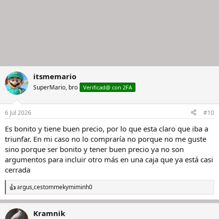
itsmemario
SuperMario, bro
Verificad@ con 2FA
6 Jul 2026
#10
Es bonito y tiene buen precio, por lo que esta claro que iba a
triunfar. En mi caso no lo compraría no porque no me guste
sino porque ser bonito y tener buen precio ya no son
argumentos para incluir otro más en una caja que ya está casi
cerrada
argus
,
cestommek
y
miminh0
R
e
a
Kramnik
c