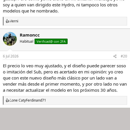
soy a quien van dirigido este Hydro, ni tampoco los otros
modelos que he nombrado.
Verni
R
e
a
Ramoncc
c
Habitual
c
Verificad@ con 2FA
i
o
n
6 Jul 2026
#20
e
s
El precio lo veo muy ajustado, y el diseño puede parecer soso
:
o imitación del Sub, pero es acertado en mi opinión: yo creo
que con este nuevo diseño más clásico por un lado van a
vender más desde el primer momento, y por otro lado no van
a necesitar actualizar el modelo en los próximos 30 años.
Lone Cat
y
Ferdinand71
R
e
a
c
c
i