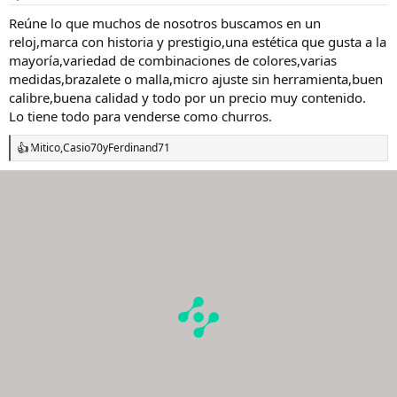
e
s
Reúne lo que muchos de nosotros buscamos en un
:
reloj,marca con historia y prestigio,una estética que gusta a la
mayoría,variedad de combinaciones de colores,varias
medidas,brazalete o malla,micro ajuste sin herramienta,buen
calibre,buena calidad y todo por un precio muy contenido.
Lo tiene todo para venderse como churros.
Mitico
,
Casio70
y
Ferdinand71
R
e
a
c
c
i
o
n
e
s
: