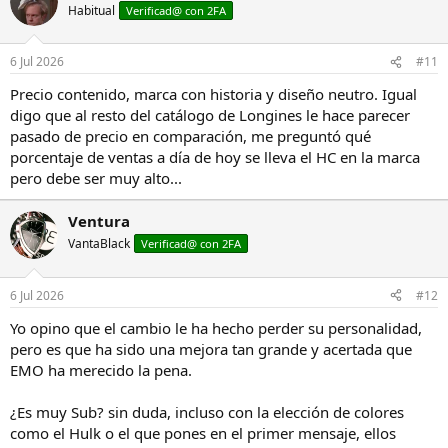
c
Habitual
Verificad@ con 2FA
i
o
n
6 Jul 2026
#11
e
s
Precio contenido, marca con historia y diseño neutro. Igual
:
digo que al resto del catálogo de Longines le hace parecer
pasado de precio en comparación, me preguntó qué
porcentaje de ventas a día de hoy se lleva el HC en la marca
pero debe ser muy alto...
Ventura
VantaBlack
Verificad@ con 2FA
6 Jul 2026
#12
Yo opino que el cambio le ha hecho perder su personalidad,
pero es que ha sido una mejora tan grande y acertada que
EMO ha merecido la pena.
¿Es muy Sub? sin duda, incluso con la elección de colores
como el Hulk o el que pones en el primer mensaje, ellos