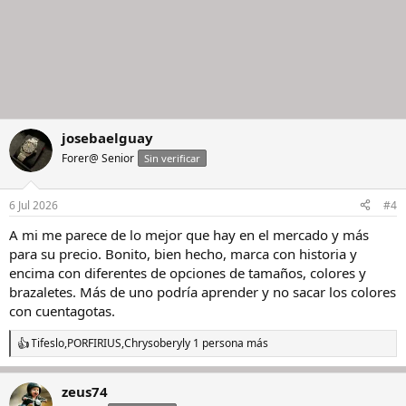
josebaelguay
Forer@ Senior
Sin verificar
6 Jul 2026
#4
A mi me parece de lo mejor que hay en el mercado y más
para su precio. Bonito, bien hecho, marca con historia y
encima con diferentes de opciones de tamaños, colores y
brazaletes. Más de uno podría aprender y no sacar los colores
con cuentagotas.
Tifeslo
,
PORFIRIUS
,
Chrysoberyl
y 1 persona más
R
e
a
zeus74
c