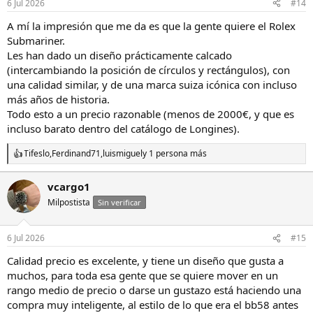
6 Jul 2026
#14
A mí la impresión que me da es que la gente quiere el Rolex
Submariner.
Les han dado un diseño prácticamente calcado
(intercambiando la posición de círculos y rectángulos), con
una calidad similar, y de una marca suiza icónica con incluso
más años de historia.
Todo esto a un precio razonable (menos de 2000€, y que es
incluso barato dentro del catálogo de Longines).
Tifeslo
,
Ferdinand71
,
luismiguel
y 1 persona más
R
e
a
vcargo1
c
Milpostista
c
Sin verificar
i
o
n
6 Jul 2026
#15
e
s
Calidad precio es excelente, y tiene un diseño que gusta a
:
muchos, para toda esa gente que se quiere mover en un
rango medio de precio o darse un gustazo está haciendo una
compra muy inteligente, al estilo de lo que era el bb58 antes