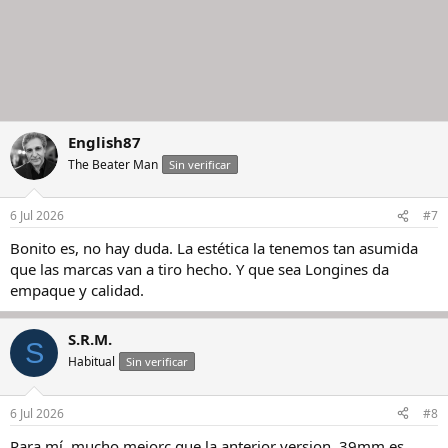
English87
The Beater Man
Sin verificar
6 Jul 2026
#7
Bonito es, no hay duda. La estética la tenemos tan asumida
que las marcas van a tiro hecho. Y que sea Longines da
empaque y calidad.
S.R.M.
S
Habitual
Sin verificar
6 Jul 2026
#8
Para mí, mucho mejorc que la anterior version. 39mm es