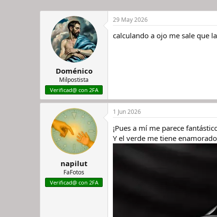
29 May 2026
calculando a ojo me sale que l
Doménico
Milpostista
Verificad@ con 2FA
1 Jun 2026
¡Pues a mí me parece fantástic
Y el verde me tiene enamorado
napilut
FaFotos
Verificad@ con 2FA