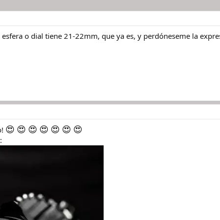
a esfera o dial tiene 21-22mm, que ya es, y perdóneseme la expre
😍
😍
😍
😍
😍
😍
😍
o!
: