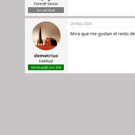
Forer@ Senior
Sin verificar
28 May 2026
Mira que me gustan el resto de
demetrius
Habitual
Verificad@ con 2FA