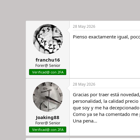
28 May 2026
Pienso exactamente igual, poc
franchu16
Forer@ Senior
Verificad@ con 2FA
28 May 2026
Gracias por traer está novedad
personalidad, la calidad precio
que soy y me ha decepcionado 
Como ya se ha comentado me p
Joaking88
Una pena...
Forer@ Senior
Verificad@ con 2FA