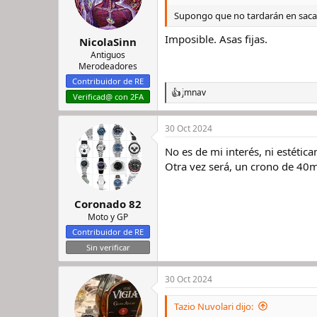
Supongo que no tardarán en sacar 
Imposible. Asas fijas.
NicolaSinn
Antiguos
Merodeadores
Contribuidor de RE
jmnav
R
Verificad@ con 2FA
e
a
30 Oct 2024
c
c
No es de mi interés, ni estética
i
o
Otra vez será, un crono de 40
n
e
s
Coronado 82
:
Moto y GP
Contribuidor de RE
Sin verificar
30 Oct 2024
Tazio Nuvolari dijo: