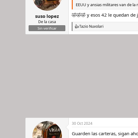
EEUU y ansias militares van de l
🤣🤣🤣 y esos 42 le quedan de 
suso lopez
De la casa
Tazio Nuvolari
R
Sin verificar
e
a
c
c
i
o
n
e
s
:
30 Oct 2024
Guarden las carteras, sigan ah