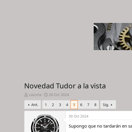
Novedad Tudor a la vista
I
F
cazorla
28 Oct 2024
n
e
Ant.
1
2
3
4
5
6
7
8
Sig.
i
c
c
h
i
a
30 Oct 2024
a
d
Supongo que no tardarán en sac
d
e
o
i