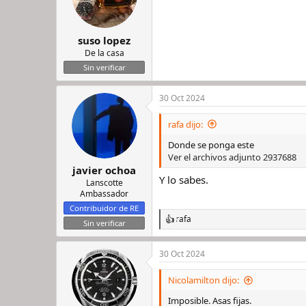
suso lopez
De la casa
Sin verificar
30 Oct 2024
rafa dijo:
Donde se ponga este
Ver el archivos adjunto 2937688
javier ochoa
Y lo sabes.
Lanscotte
Ambassador
Contribuidor de RE
rafa
R
Sin verificar
e
a
30 Oct 2024
c
c
i
Nicolamilton dijo:
o
n
Imposible. Asas fijas.