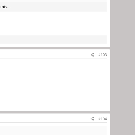
is....
#103
#104