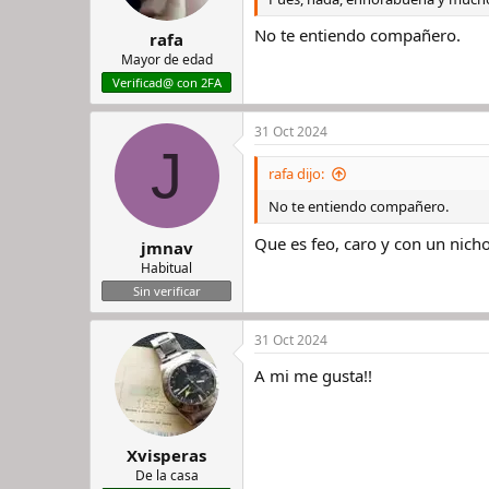
No te entiendo compañero.
rafa
Mayor de edad
Verificad@ con 2FA
31 Oct 2024
J
rafa dijo:
No te entiendo compañero.
Que es feo, caro y con un nich
jmnav
Habitual
Sin verificar
31 Oct 2024
A mi me gusta!!
Xvisperas
De la casa