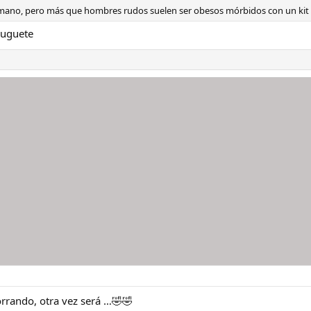
a mano, pero más que hombres rudos suelen ser obesos mórbidos con un kit
juguete
orrando, otra vez será …🤣🤣