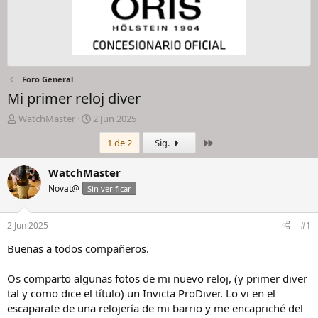
Foro General
Mi primer reloj diver
I
F
WatchMaster
2 Jun 2025
n
e
Último
1 de 2
Sig.
i
c
c
h
i
a
WatchMaster
a
d
Novat@
Sin verificar
d
e
o
i
r
n
2 Jun 2025
#1
d
i
e
c
Buenas a todos compañeros.
l
i
h
o
Os comparto algunas fotos de mi nuevo reloj, (y primer diver
i
tal y como dice el título) un Invicta ProDiver. Lo vi en el
l
escaparate de una relojería de mi barrio y me encapriché del
o