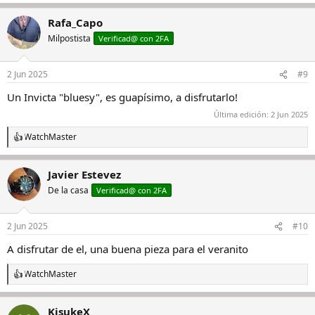
e
a
Rafa_Capo
c
c
Milpostista
Verificad@ con 2FA
i
o
n
2 Jun 2025
#9
e
s
Un Invicta "bluesy", es guapísimo, a disfrutarlo!
:
Última edición:
2 Jun 2025
WatchMaster
R
e
a
Javier Estevez
c
c
De la casa
Verificad@ con 2FA
i
o
n
2 Jun 2025
#10
e
s
A disfrutar de el, una buena pieza para el veranito
:
WatchMaster
R
e
a
KisukeX
c