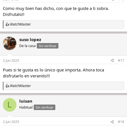
e
s
Como muy bien has dicho, con que te guste a ti sobra.
:
Disfrutalo!!
WatchMaster
R
e
a
suso lopez
c
c
De la casa
Sin verificar
i
o
n
2 Jun 2025
#17
e
s
Pues si te gusta es lo único que importa. Ahora toca
:
disfrutarlo en veranito!!!
WatchMaster
R
e
a
luisan
c
L
c
Habitual
Sin verificar
i
o
n
2 Jun 2025
#18
e