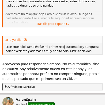
marca no es tan pirateada, vistas como vistas, estés donde estés,
nadie va a durar de su originalidad.
Además es un reloj que deja claro que es un Invicta. Su logo es
bastante evidente. Eso aumenta tu seguridad en cualquier gran
ciudad española.
Haz clic para expandir...
¿Este tiene un NH35 como movimiento?
acrolyu dijo:
Excelente reloj, también fue mi primer reloj automático y aunque se
porta excelente y además es muy bonito solo. Disfruta slaidos
Aprovecho para responder a ambos. No es automático, sino
de cuarzo. Soy relativamente nuevo en este hobby y los
automáticos por ahora prefiero no comprar ninguno, pero si
que he pensado que mi primero sea un Citizen.
Alfredo BRB
y
acrolyu
R
e
a
ValenSpain
c
c
Habitual
Verificad@ con 2FA