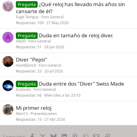
¿Qué reloj has llevado más años sin
Pregunta
cansarte de él?
Fugit Tempus
Foro General
Respuestas
109
27 May 2026
Duda en tamaño de reloj diver.
Pregunta
A
Alb30
Foro General
Respuestas
51
28 Jun 2026
Diver "Pepsi"
montblanch
Foro General
Respuestas
33
20 Jul 2026
Duda entre dos "Diver" Swiss Made
Pregunta
Andonilo
Foro General
Respuestas
66
Miércoles a las 23:10
Mi primer reloj
Mon13
Presentaciones
Respuestas
15
27 Abr 2026
Facebook
X
Bluesky
LinkedIn
Pinterest
WhatsApp
Email
Enlace
Compartir: