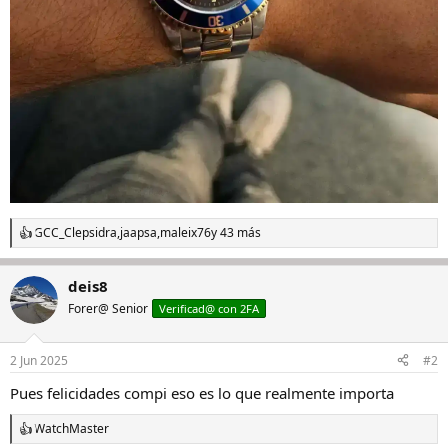
GCC_Clepsidra
,
jaapsa
,
maleix76
y 43 más
R
e
a
deis8
c
c
Forer@ Senior
Verificad@ con 2FA
i
o
n
2 Jun 2025
#2
e
s
Pues felicidades compi eso es lo que realmente importa
:
WatchMaster
R