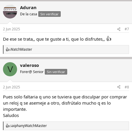
a
Aduran
c
c
De la casa
Sin verificar
i
o
n
2 Jun 2025
#7
e
s
👍
De ese se trata,, que te guste a ti, que lo disfrutes,,
:
WatchMaster
R
e
a
valeroso
c
V
c
Forer@ Senior
Sin verificar
i
o
n
2 Jun 2025
#8
e
s
Pues solo faltaria q uno se tuviera que disculpar por comprar
:
un reloj q se asemeje a otro, disfrútalo mucho q es lo
importante.
Saludos
saiphan
y
WatchMaster
R