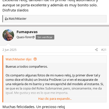
:
aunque se porta excelente y además es muy bonito solo.
Disfruta slaidos
WatchMaster
R
e
a
Fumapavas
c
c
Quasi-forer@
Sin verificar
i
o
n
2 Jun 2025
#21
e
s
WatchMaster dijo:
:
Buenas a todos compañeros.
Os comparto algunas fotos de mi nuevo reloj, (y primer diver tal y
como dice el título) un Invicta ProDiver. Lo vi en el escaparate de
una relojería de mi barrio y me encapriché del modelo al instante. Si,
se que es la copia del Rolex Submariner, pero, sinceramente, me da
igual. Me gusta y eso es lo que me importa.
Haz clic para expandir...
Ver el archivos adjunto 3286417
Muchas felicidades. Un precioso reloj