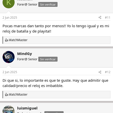
K
c
Forer@ Senior
Sin verificar
i
o
n
2 Jun 2025
#11
e
s
Pocas marcas dan tanto por menos!! Yo lo tengo igual y es mi
:
reloj de batalla y de playita!!
WatchMaster
R
e
a
MindGy
c
c
Forer@ Senior
Sin verificar
i
o
n
2 Jun 2025
#12
e
s
Di que si, lo importante es que te guste. Hay que admitir que
:
calidad/precio el reloj es imbatible.
WatchMaster
R
e
a
luismiguel
c
c