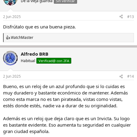
De la vieja guardia
Sin verificar
i
o
n
2 Jun 2025
#13
e
s
Disfrútalo que es una buena pieza.
:
WatchMaster
R
e
a
Alfredo BRB
c
c
Habitual
Verificad@ con 2FA
i
o
n
2 Jun 2025
#14
e
s
Bueno, es un reloj de un azul profundo que si lo cuidas es
:
muy duradero y bastante económico de mantener. Además
como esta marca no es tan pirateada, vistas como vistas,
estés donde estés, nadie va a durar de su originalidad.
Además es un reloj que deja claro que es un Invicta. Su logo
es bastante evidente. Eso aumenta tu seguridad en cualquier
gran ciudad española.