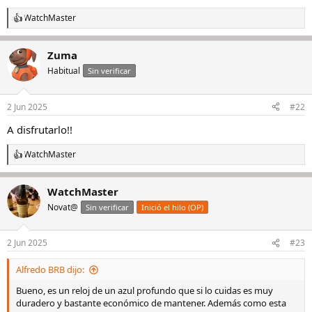
WatchMaster
R
e
a
Zuma
c
c
Habitual
Sin verificar
i
o
n
2 Jun 2025
#22
e
s
A disfrutarlo!!
:
WatchMaster
R
e
a
WatchMaster
c
c
Novat@
Sin verificar
Inició el hilo (OP)
i
o
n
2 Jun 2025
#23
e
s
Alfredo BRB dijo:
:
Bueno, es un reloj de un azul profundo que si lo cuidas es muy
duradero y bastante económico de mantener. Además como esta