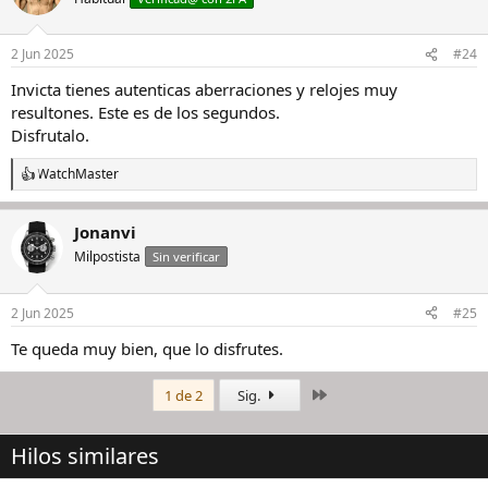
i
o
n
2 Jun 2025
#24
e
s
Invicta tienes autenticas aberraciones y relojes muy
:
resultones. Este es de los segundos.
Disfrutalo.
WatchMaster
R
e
a
Jonanvi
c
c
Milpostista
Sin verificar
i
o
n
2 Jun 2025
#25
e
s
Te queda muy bien, que lo disfrutes.
:
Último
1 de 2
Sig.
Hilos similares