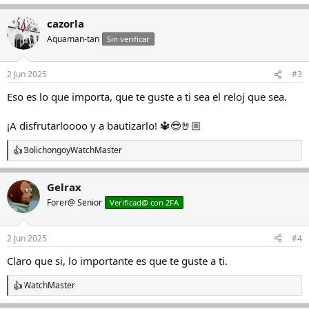
e
a
cazorla
c
c
Aquaman-tan
Sin verificar
i
o
n
2 Jun 2025
#3
e
s
Eso es lo que importa, que te guste a ti sea el reloj que sea.
:
¡A disfrutarloooo y a bautizarlo! 🔱😎🤘🏼
Bolichongo
y
WatchMaster
R
e
a
Gelrax
c
c
Forer@ Senior
Verificad@ con 2FA
i
o
n
2 Jun 2025
#4
e
s
Claro que si, lo importante es que te guste a ti.
:
WatchMaster
R
e