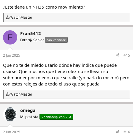
¿Este tiene un NH35 como movimiento?
WatchMaster
R
e
a
Fran5412
c
F
c
Forer@ Senior
Sin verificar
i
o
n
2 Jun 2025
#15
e
s
Que no te de miedo usarlo dónde hay indica que puede
:
usarse! Que muchos que tiene rolex no se llevan su
submariner por miedo a que se ralle (yo haría lo mismo) pero
con estos relojes dale todo el uso que se pueda!
WatchMaster
R
e
a
omega
c
c
Milpostista
Verificad@ con 2FA
i
o
n
2 Jun 2025
#16