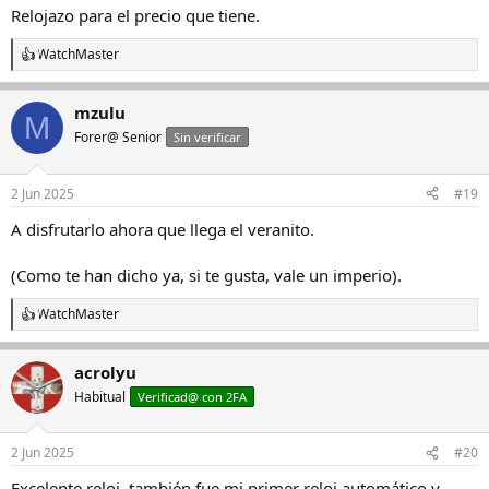
s
Relojazo para el precio que tiene.
:
WatchMaster
R
e
a
mzulu
c
M
c
Forer@ Senior
Sin verificar
i
o
n
2 Jun 2025
#19
e
s
A disfrutarlo ahora que llega el veranito.
:
(Como te han dicho ya, si te gusta, vale un imperio).
WatchMaster
R
e
a
acrolyu
c
c
Habitual
Verificad@ con 2FA
i
o
n
2 Jun 2025
#20
e
s
Excelente reloj, también fue mi primer reloj automático y