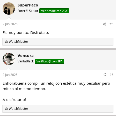
a
SuperPaco
c
c
Forer@ Senior
Verificad@ con 2FA
i
o
n
2 Jun 2025
#5
e
s
Es muy bonito. Disfrútalo.
:
WatchMaster
R
e
a
Ventura
c
c
VantaBlack
Verificad@ con 2FA
i
o
n
2 Jun 2025
#6
e
s
Enhorabuena compi, un reloj con estética muy peculiar pero
:
mítico al mismo tiempo.
A disfrutarlo!
WatchMaster
R
e