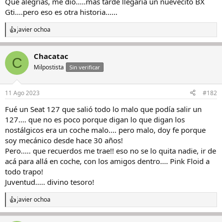
Que alegrias, me dio.....mas tarde llegaria un nuevecito BX
Gti....pero eso es otra historia......
javier ochoa
R
e
a
Chacatac
c
C
c
Milpostista
Sin verificar
i
o
n
11 Ago 2023
#182
e
s
Fué un Seat 127 que salió todo lo malo que podía salir un
:
127.... que no es poco porque digan lo que digan los
nostálgicos era un coche malo.... pero malo, doy fe porque
soy mecánico desde hace 30 años!
Pero..... que recuerdos me trae!! eso no se lo quita nadie, ir de
acá para allá en coche, con los amigos dentro.... Pink Floid a
todo trapo!
Juventud..... divino tesoro!
javier ochoa
R
e
a