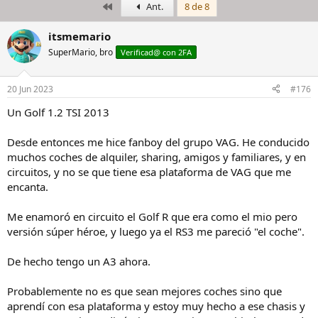
Primero
Ant.
8 de 8
i
c
c
h
i
a
itsmemario
a
d
SuperMario, bro
Verificad@ con 2FA
d
e
o
i
r
n
20 Jun 2023
#176
d
i
e
c
Un Golf 1.2 TSI 2013
l
i
h
o
Desde entonces me hice fanboy del grupo VAG. He conducido
i
muchos coches de alquiler, sharing, amigos y familiares, y en
l
circuitos, y no se que tiene esa plataforma de VAG que me
o
encanta.
Me enamoró en circuito el Golf R que era como el mio pero
versión súper héroe, y luego ya el RS3 me pareció "el coche".
De hecho tengo un A3 ahora.
Probablemente no es que sean mejores coches sino que
aprendí con esa plataforma y estoy muy hecho a ese chasis y