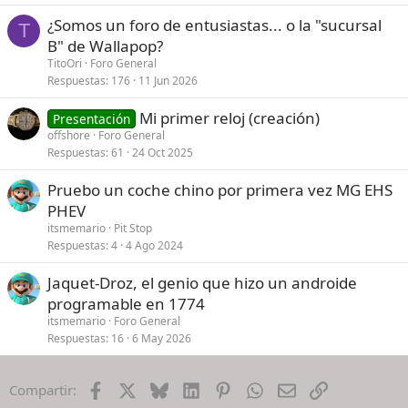
¿Somos un foro de entusiastas... o la "sucursal
T
B" de Wallapop?
TitoOri
Foro General
Respuestas
176
11 Jun 2026
Mi primer reloj (creación)
Presentación
offshore
Foro General
Respuestas
61
24 Oct 2025
Pruebo un coche chino por primera vez MG EHS
PHEV
itsmemario
Pit Stop
Respuestas
4
4 Ago 2024
Jaquet-Droz, el genio que hizo un androide
programable en 1774
itsmemario
Foro General
Respuestas
16
6 May 2026
Facebook
X
Bluesky
LinkedIn
Pinterest
WhatsApp
Email
Enlace
Compartir: