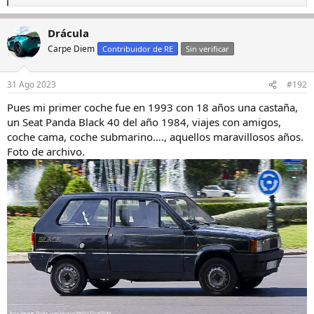
e
a
Drácula
c
c
Carpe Diem
Contribuidor de RE
Sin verificar
i
o
n
31 Ago 2023
#192
e
s
Pues mi primer coche fue en 1993 con 18 años una castaña,
:
un Seat Panda Black 40 del año 1984, viajes con amigos,
coche cama, coche submarino…., aquellos maravillosos años.
Foto de archivo.