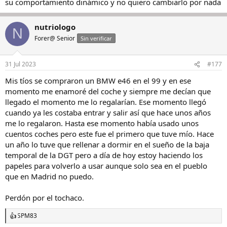
su comportamiento dinámico y no quiero cambiarlo por nada
nutriologo
N
Forer@ Senior
Sin verificar
31 Jul 2023
#177
Mis tíos se compraron un BMW e46 en el 99 y en ese
momento me enamoré del coche y siempre me decían que
llegado el momento me lo regalarían. Ese momento llegó
cuando ya les costaba entrar y salir así que hace unos años
me lo regalaron. Hasta ese momento había usado unos
cuentos coches pero este fue el primero que tuve mío. Hace
un año lo tuve que rellenar a dormir en el sueño de la baja
temporal de la DGT pero a día de hoy estoy haciendo los
papeles para volverlo a usar aunque solo sea en el pueblo
que en Madrid no puedo.
Perdón por el tochaco.
SPM83
R