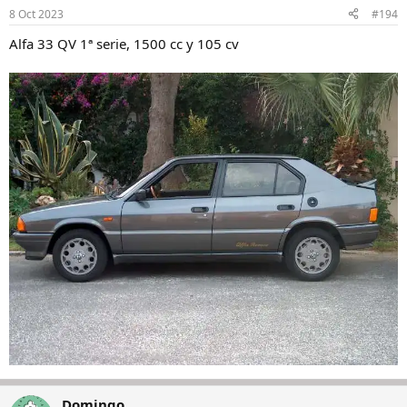
n
8 Oct 2023
#194
e
s
Alfa 33 QV 1ª serie, 1500 cc y 105 cv
:
Domingo