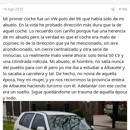
o
n
16 Ago 2023
#188
e
s
Mi primer coche fue un VW polo del 96 que había sido de mi
:
abuelo. En la vida he probado dirección más dura que la de
aquel coche. Lo recuerdo con cariño porque fue una herencia
de mi abuelo pero la verdad es que el coche era malo de
cojones: lo de la dirección que ya he mencionado, sin aire
acondicionado, sin cierre centralizado y otra serie de
minucias. Lo realmente malo viene ahora: solo tenía 50 CV y
una cilindrada ridícula. Mi abuelo, el hombre, no salía nunca
del pueblo para con él pero yo me iba a estudiar a Albacete y
lo sacaba a carretera y tal. De hecho, mi novia de aquella
época, hoy mi mujer, y yo nos recorrimos la provincia entera
de Albacete haciendo turismo con él. Adelantar con ese coche
era un sueño. Sigue quedándome un trauma de aquella época
y todo.