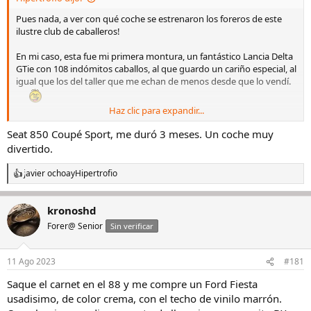
Pues nada, a ver con qué coche se estrenaron los foreros de este
ilustre club de caballeros!
En mi caso, esta fue mi primera montura, un fantástico Lancia Delta
GTie con 108 indómitos caballos, al que guardo un cariño especial, al
igual que los del taller que me echan de menos desde que lo vendí.
Haz clic para expandir...
He rescatado esta foto que le hice y colgué en un hilo de
Seat 850 Coupé Sport, me duró 3 meses. Un coche muy
forocoches. Que tiempos cuando aún me peinaba a dos manos...
divertido.
javier ochoa
y
Hipertrofio
R
e
a
kronoshd
c
c
Forer@ Senior
Sin verificar
i
o
n
11 Ago 2023
#181
e
s
A ver los vuestros!!!
Saque el carnet en el 88 y me compre un Ford Fiesta
:
usadisimo, de color crema, con el techo de vinilo marrón.