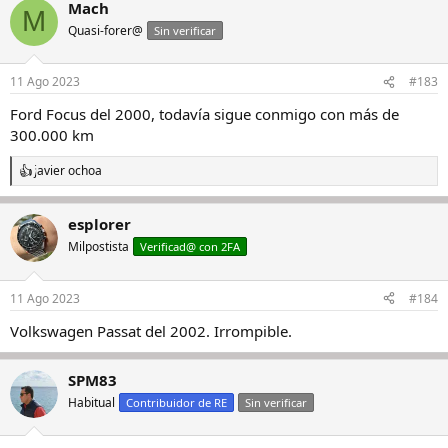
Mach
c
M
c
Quasi-forer@
Sin verificar
i
o
n
11 Ago 2023
#183
e
s
Ford Focus del 2000, todavía sigue conmigo con más de
:
300.000 km
javier ochoa
R
e
a
esplorer
c
c
Milpostista
Verificad@ con 2FA
i
o
n
11 Ago 2023
#184
e
s
Volkswagen Passat del 2002. Irrompible.
:
SPM83
Habitual
Contribuidor de RE
Sin verificar