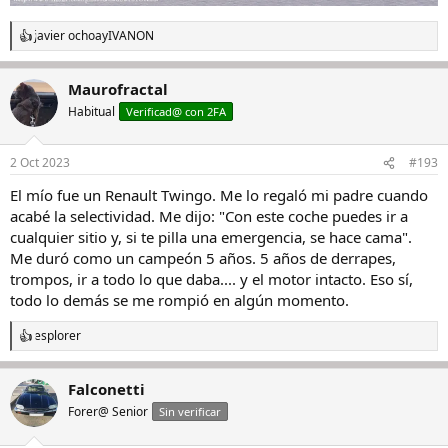
javier ochoa
y
IVANON
R
e
a
Maurofractal
c
c
Habitual
Verificad@ con 2FA
i
o
n
2 Oct 2023
#193
e
s
El mío fue un Renault Twingo. Me lo regaló mi padre cuando
:
acabé la selectividad. Me dijo: "Con este coche puedes ir a
cualquier sitio y, si te pilla una emergencia, se hace cama".
Me duró como un campeón 5 años. 5 años de derrapes,
trompos, ir a todo lo que daba.... y el motor intacto. Eso sí,
todo lo demás se me rompió en algún momento.
esplorer
R
e
a
Falconetti
c
c
Forer@ Senior
Sin verificar
i
o