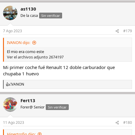
as1130
De la casa
Sin verificar
7 Ago 2023
#179
IVANON dijo:
El mio era como este
Ver el archivos adjunto 2674197
Mi primer coche fué Renault 12 doble carburador que
chupaba 1 huevo
IVANON
R
e
a
Fert13
c
c
Forer@ Senior
Sin verificar
i
o
n
11 Ago 2023
#180
e
s
Hipertrofio dijo:
: