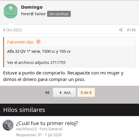
Domingo
Forer@ Senior
Sin verificar
8 Oct 2023
#196
Falconetti dijo:
Alfa 33 QV 1ª serie, 1500 cc y 105 cv
Ver el archivos adjunto 2711755
Estuve a punto de comprarlo. Recapacite con mi mujer y
dimos el dinero para comprar un piso.
Primero
Ant.
8 de 8
Hilos similares
¿Cuál fue tu primer reloj?
nachifisio23
Foro General
Respuestas
91
1 Jul 2026