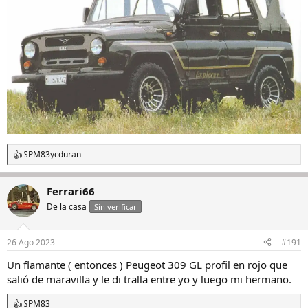
SPM83
y
cduran
R
e
a
Ferrari66
c
c
De la casa
Sin verificar
i
o
n
26 Ago 2023
#191
e
s
Un flamante ( entonces ) Peugeot 309 GL profil en rojo que
:
salió de maravilla y le di tralla entre yo y luego mi hermano.
SPM83
R