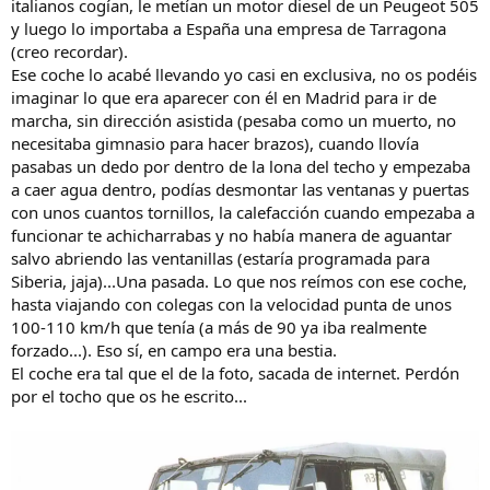
italianos cogían, le metían un motor diesel de un Peugeot 505
y luego lo importaba a España una empresa de Tarragona
(creo recordar).
Ese coche lo acabé llevando yo casi en exclusiva, no os podéis
imaginar lo que era aparecer con él en Madrid para ir de
marcha, sin dirección asistida (pesaba como un muerto, no
necesitaba gimnasio para hacer brazos), cuando llovía
pasabas un dedo por dentro de la lona del techo y empezaba
a caer agua dentro, podías desmontar las ventanas y puertas
con unos cuantos tornillos, la calefacción cuando empezaba a
funcionar te achicharrabas y no había manera de aguantar
salvo abriendo las ventanillas (estaría programada para
Siberia, jaja)...Una pasada. Lo que nos reímos con ese coche,
hasta viajando con colegas con la velocidad punta de unos
100-110 km/h que tenía (a más de 90 ya iba realmente
forzado...). Eso sí, en campo era una bestia.
El coche era tal que el de la foto, sacada de internet. Perdón
por el tocho que os he escrito...