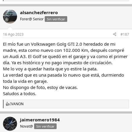
e
a
alsanchezferrero
c
c
Forer@ Senior
Sin verificar
i
o
n
16 Ago 2023
#187
e
s
El mío fue un Volkswagen Golg GTI 2.0 heredado de mi
:
madre, esta como nuevo con 102.000 Km, después compré
un Audi A3. El Golf se quedó en el garaje y va como el primer
día. Ya es histórico y no pago impuesto de circulación.
Me lo voy a quedar hasta que yo estire la pata.
La verdad que es una pasada lo nuevo que está, durmiendo
toda la vida en garaje.
No dispongo de foto, estoy de vacas.
Saludos a todos.
IVANON
R
e
a
jaimeromero1984
c
c
Novat@
Sin verificar
i