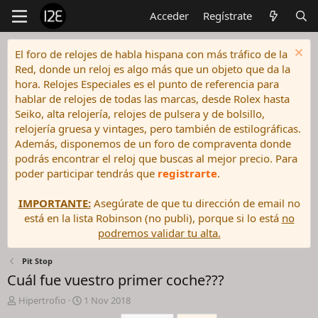
Acceder
Regístrate
El foro de relojes de habla hispana con más tráfico de la
Red, donde un reloj es algo más que un objeto que da la
hora. Relojes Especiales es el punto de referencia para
hablar de relojes de todas las marcas, desde Rolex hasta
Seiko, alta relojería, relojes de pulsera y de bolsillo,
relojería gruesa y vintages, pero también de estilográficas.
Además, disponemos de un foro de compraventa donde
podrás encontrar el reloj que buscas al mejor precio. Para
poder participar tendrás que
registrarte
.
IMPORTANTE:
Asegúrate de que tu dirección de email no
está en la lista Robinson (no publi), porque si lo está
no
podremos validar tu alta.
Pit Stop
Cuál fue vuestro primer coche???
I
F
Hipertrofio
1 Nov 2018
n
e