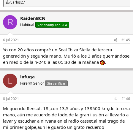
Carlos27
R
e
a
RaidenBCN
c
R
c
Habitual
Verificad@ con 2FA
i
o
n
6 Jul 2021
#145
e
s
Yo con 20 años compré un Seat Ibiza Stella de tercera
:
generación y segunda mano. Murió a los 3 años quemándose
en medio de la n-240 a las 05:30 de la mañana
.
lafuga
L
Forer@ Senior
Sin verificar
8 Jul 2021
#146
Mi querido Rensult 18 ,con 13,5 años y 138500 km,de tercera
mano, aún me acuerdo de todo,de la gran ilusión al llevarlo a
lavar y escuchar a nirvana en el radio casset,al mal trago de
mi primer golpe,aun le guardo un grato recuerdo