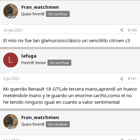
Fran_watchmen
Quasi-forer@
Sin verificar
16 Jun 2021
#140
El mío no fue tan glamuroso/clásico un sencillito citroen c3
lafuga
L
Forer@ Senior
Sin verificar
2 Jul 2021
#141
Mi querido Renault 18 GTS,de tercera mano,aprendí un huevo
metiéndole mano y le guardo un enorme cariño,como el no
he tenido ninguno igual en cuanto a valor sentimental
Fran_watchmen
Quasi-forer@
Sin verificar