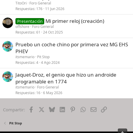
TitoOri
Foro General
Respuestas
176
11 Jun 2026
Mi primer reloj (creación)
Presentación
offshore
Foro General
Respuestas
61
24 Oct 2025
Pruebo un coche chino por primera vez MG EHS
PHEV
itsmemario
Pit Stop
Respuestas
4
4 Ago 2024
Jaquet-Droz, el genio que hizo un androide
programable en 1774
itsmemario
Foro General
Respuestas
16
6 May 2026
Facebook
X
Bluesky
LinkedIn
Pinterest
WhatsApp
Email
Enlace
Compartir:
Pit Stop
Arrib