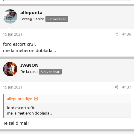
e
a
allepunta
c
c
Forer@ Senior
Sin verificar
i
o
n
15 Jun 2021
#136
e
s
ford escort xr3i.
:
me la metieron doblada...
IVANON
De la casa
Sin verificar
15 Jun 2021
#137
allepunta dijo:
ford escort xr3i.
me la metieron doblada...
Te salió mal?