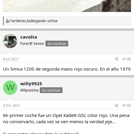
hordierez
,
kulte
y
javier ochoa
R
e
a
cavolta
c
c
Forer@ Senior
Sin verificar
i
o
n
8 Jul 2021
#148
e
s
Un Simca 1200 de segunda mano rojo oscuro. En el año 1979
:
willy9925
W
Milpostista
Sin verificar
4 Dic 2021
#149
Mi primer coche fue un Opel Kadett GSI; color rojo. Una pena
no conservarlo, cada vez se ven menos la verdad jeje...