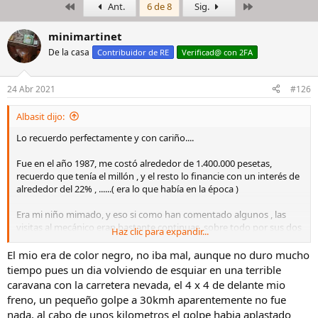
Primero
Último
Ant.
6 de 8
Sig.
i
c
c
h
i
a
minimartinet
a
d
De la casa
Contribuidor de RE
Verificad@ con 2FA
d
e
o
i
r
n
24 Abr 2021
#126
d
i
e
c
Albasit dijo:
l
i
h
o
Lo recuerdo perfectamente y con cariño....
i
l
Fue en el año 1987, me costó alrededor de 1.400.000 pesetas,
o
recuerdo que tenía el millón , y el resto lo financie con un interés de
alrededor del 22% , ......( era lo que había en la época )
Era mi niño mimado, y eso si como han comentado algunos , las
visitas al mecánico eran bastante continuas, sobre todo por sus dos
Haz clic para expandir...
carburadores de doble cuerpo , que era un milagro, que el ralentí
fuera perfecto .
El mio era de color negro, no iba mal, aunque no duro mucho
Y por supuesto , las visitas a la gasolinera eran casi diarias, así como
tiempo pues un dia volviendo de esquiar en una terrible
el aceite que gastaba.
caravana con la carretera nevada, el 4 x 4 de delante mio
freno, un pequeño golpe a 30kmh aparentemente no fue
nada, al cabo de unos kilometros el golpe habia aplastado
Foto de la red , de mi flamante Alfa Romeo 33 Blanco ( era un