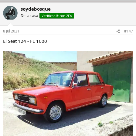
soydebosque
De la casa
Verificad@ con 2FA
8 Jul 2021
#147
El Seat 124 - FL 1600