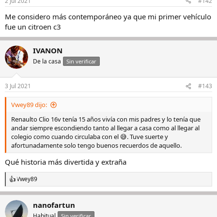
2 Jul 2021
#142
Me considero más contemporáneo ya que mi primer vehículo
fue un citroen c3
IVANON
De la casa
Sin verificar
3 Jul 2021
#143
Vwey89 dijo:
Renaulto Clio 16v tenía 15 años vivía con mis padres y lo tenía que
andar siempre escondiendo tanto al llegar a casa como al llegar al
colegio como cuando circulaba con el 😅. Tuve suerte y
afortunadamente solo tengo buenos recuerdos de aquello.
Qué historia más divertida y extraña
Vwey89
R
e
a
nanofartun
c
c
Habitual
Sin verificar