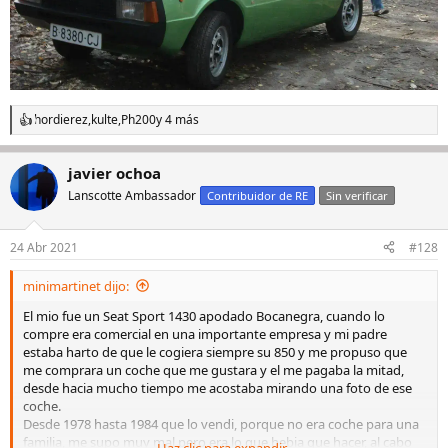
hordierez
,
kulte
,
Ph200
y 4 más
R
e
a
javier ochoa
c
c
Lanscotte Ambassador
Contribuidor de RE
Sin verificar
i
o
n
24 Abr 2021
#128
e
s
minimartinet dijo:
:
El mio fue un Seat Sport 1430 apodado Bocanegra, cuando lo
compre era comercial en una importante empresa y mi padre
estaba harto de que le cogiera siempre su 850 y me propuso que
me comprara un coche que me gustara y el me pagaba la mitad,
desde hacia mucho tiempo me acostaba mirando una foto de ese
coche.
Desde 1978 hasta 1984 que lo vendi, porque no era coche para una
familia, me supo muy mal pero era lo que hebia que hacer, al cabo
Haz clic para expandir...