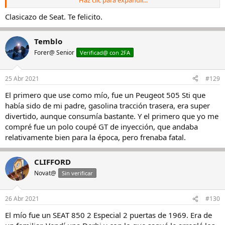
de 30 años, encontre una unidad igual y matricula muy similar en
Galicia y hasta hoy que lo sigo conservando.
Clasicazo de Seat. Te felicito.
La foto del reloj que tambien es de la epoca del coche, fue mi primer
reloj de calidad y comprado con la primera comision.
Ver el archivos
Temblo
adjunto 1198209
Ver el archivos adjunto 1198210
Ver el archivos
adjunto 1198211
Forer@ Senior
Verificad@ con 2FA
25 Abr 2021
#129
El primero que use como mío, fue un Peugeot 505 Sti que
había sido de mi padre, gasolina tracción trasera, era super
divertido, aunque consumía bastante. Y el primero que yo me
compré fue un polo coupé GT de inyección, que andaba
relativamente bien para la época, pero frenaba fatal.
CLIFFORD
Novat@
Sin verificar
26 Abr 2021
#130
El mío fue un SEAT 850 2 Especial 2 puertas de 1969. Era de