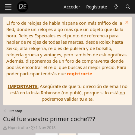
Acceder
Regístrate
El foro de relojes de habla hispana con más tráfico de la
Red, donde un reloj es algo más que un objeto que da la
hora. Relojes Especiales es el punto de referencia para
hablar de relojes de todas las marcas, desde Rolex hasta
Seiko, alta relojería, relojes de pulsera y de bolsillo,
relojería gruesa y vintages, pero también de estilográficas.
Además, disponemos de un foro de compraventa donde
podrás encontrar el reloj que buscas al mejor precio. Para
poder participar tendrás que
registrarte
.
IMPORTANTE:
Asegúrate de que tu dirección de email no
está en la lista Robinson (no publi), porque si lo está
no
podremos validar tu alta.
Pit Stop
Cuál fue vuestro primer coche???
I
F
Hipertrofio
1 Nov 2018
n
e