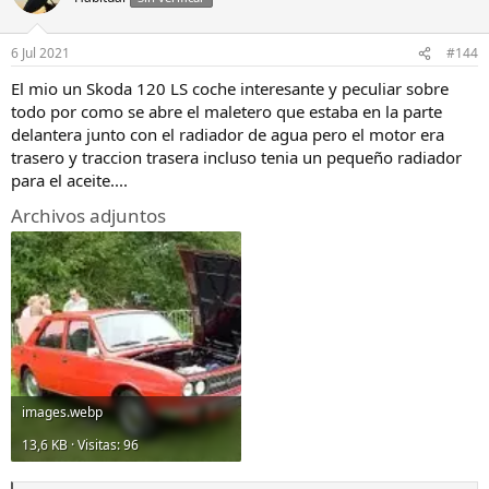
i
o
n
6 Jul 2021
#144
e
s
El mio un Skoda 120 LS coche interesante y peculiar sobre
:
todo por como se abre el maletero que estaba en la parte
delantera junto con el radiador de agua pero el motor era
trasero y traccion trasera incluso tenia un pequeño radiador
para el aceite....
Archivos adjuntos
images.webp
13,6 KB · Visitas: 96