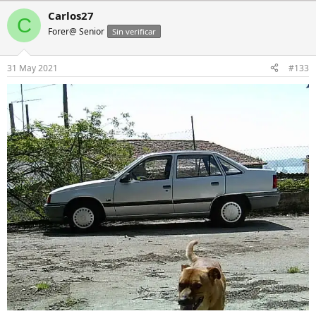
Carlos27
C
Forer@ Senior
Sin verificar
31 May 2021
#133