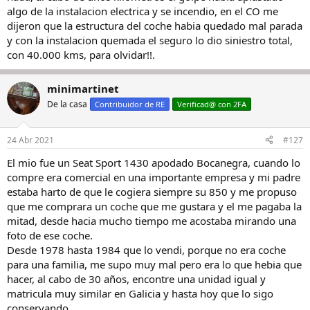
algo de la instalacion electrica y se incendio, en el CO me
1500TI, con 105 caballos , que venían directamente de la
carburación )
dijeron que la estructura del coche habia quedado mal parada
y con la instalacion quemada el seguro lo dio siniestro total,
con 40.000 kms, para olvidar!!.
minimartinet
De la casa
Contribuidor de RE
Verificad@ con 2FA
24 Abr 2021
#127
El mio fue un Seat Sport 1430 apodado Bocanegra, cuando lo
compre era comercial en una importante empresa y mi padre
estaba harto de que le cogiera siempre su 850 y me propuso
que me comprara un coche que me gustara y el me pagaba la
mitad, desde hacia mucho tiempo me acostaba mirando una
foto de ese coche.
Desde 1978 hasta 1984 que lo vendi, porque no era coche
para una familia, me supo muy mal pero era lo que hebia que
hacer, al cabo de 30 años, encontre una unidad igual y
matricula muy similar en Galicia y hasta hoy que lo sigo
conservando.