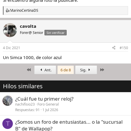
Si encuentro alguna foto la publicaré.
MarinoCertinaDS
R
e
a
cavolta
c
c
Forer@ Senior
Sin verificar
i
o
n
4 Dic 2021
#150
e
s
Un Simca 1000, de color azul
:
Primero
Último
Ant.
6 de 8
Sig.
Hilos similares
¿Cuál fue tu primer reloj?
nachifisio23
Foro General
Respuestas
91
1 Jul 2026
¿Somos un foro de entusiastas... o la "sucursal
T
B" de Wallapop?