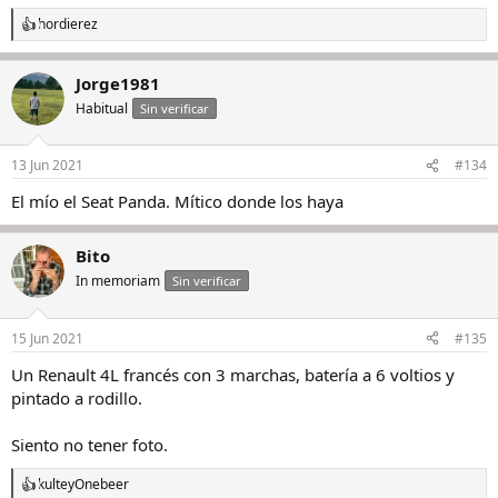
hordierez
R
e
a
Jorge1981
c
c
Habitual
Sin verificar
i
o
n
13 Jun 2021
#134
e
s
El mío el Seat Panda. Mítico donde los haya
:
Bito
In memoriam
Sin verificar
15 Jun 2021
#135
Un Renault 4L francés con 3 marchas, batería a 6 voltios y
pintado a rodillo.
Siento no tener foto.
kulte
y
Onebeer
R