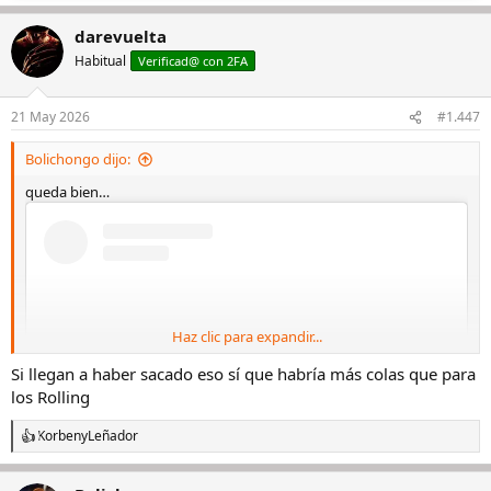
darevuelta
Habitual
Verificad@ con 2FA
21 May 2026
#1.447
Bolichongo dijo:
queda bien…
Haz clic para expandir...
Si llegan a haber sacado eso sí que habría más colas que para
los Rolling
Korben
y
Leñador
R
e
a