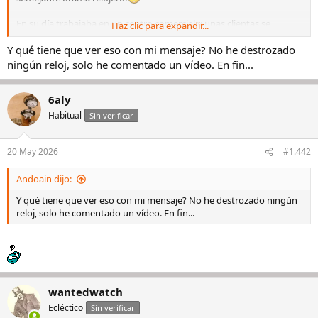
En su día trabajaba en un centro comercial y unas clientas se
Haz clic para expandir...
pararon delante de mi puesto. Una señora, señalando un reloj
Y qué tiene que ver eso con mi mensaje? No he destrozado
centenario, le dijo a la otra: “Mira qué feo”.
ningún reloj, solo he comentado un vídeo. En fin...
Por favor, señora… que el abuelito también tiene corazoncito. Y
además, antes de ser reloj, fue otra cosa.
6aly
Habitual
Sin verificar
20 May 2026
#1.442
Andoain dijo:
Y qué tiene que ver eso con mi mensaje? No he destrozado ningún
reloj, solo he comentado un vídeo. En fin...
wantedwatch
Ecléctico
Sin verificar