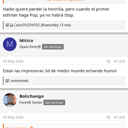
incluyo en ese sector, pero que en un estreno, los mayores fans de
la relojería no tengamos acceso.... es un fiasco.
Nadie quiere perder la honrilla, pero cuando el primer
esfinter haga Pop, ya no habrá Stop.
Casio70
,
EDVTEC
,
Blueturtle
y 13 más
R
e
a
Mitico
c
M
c
Quasi-forer@
Sin verificar
i
o
n
20 May 2026
#1.429
e
s
Estan las impresoras 3d de medio mundo echando humo!
:
cestommek
R
e
a
Bolichongo
c
c
Forer@ Senior
Sin verificar
i
o
n
20 May 2026
#1.430
e
s