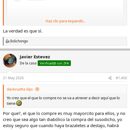
Haz clic para expandir...
La verdad es que sí.
Bolichongo
R
e
a
Javier Estevez
c
c
De la casa
Verificad@ con 2FA
View this content on Instagram
i
o
n
21 May 2026
#1.450
e
s
darevuelta dijo:
:
Yo creo que el que lo compre no se va a atrever a decir aquí que lo
tiene
Por que?, el que lo compre es muy mayorcito para ellos, y no
creo que sea algo tan diabólico la compra del susodicho, yo
estoy seguro que cuando haya brazaletes a destajo, habrá