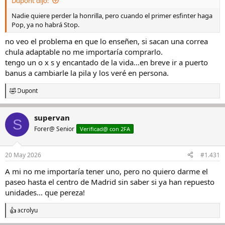
Dupont dijo:
:
Nadie quiere perder la honrilla, pero cuando el primer esfinter haga
Pop, ya no habrá Stop.
no veo el problema en que lo enseñen, si sacan una correa
chula adaptable no me importaría comprarlo.
tengo un o x s y encantado de la vida…en breve ir a puerto
banus a cambiarle la pila y los veré en persona.
Dupont
R
e
a
supervan
c
S
c
Forer@ Senior
Verificad@ con 2FA
i
o
n
20 May 2026
#1.431
e
s
A mi no me importaría tener uno, pero no quiero darme el
:
paseo hasta el centro de Madrid sin saber si ya han repuesto
unidades... que pereza!
acrolyu
R
e