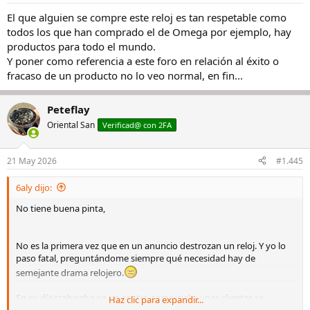
s
El que alguien se compre este reloj es tan respetable como
:
todos los que han comprado el de Omega por ejemplo, hay
productos para todo el mundo.
Y poner como referencia a este foro en relación al éxito o
fracaso de un producto no lo veo normal, en fin...
Peteflay
Oriental San
Verificad@ con 2FA
21 May 2026
#1.445
6aly dijo:
No tiene buena pinta,
No es la primera vez que en un anuncio destrozan un reloj. Y yo lo
paso fatal, preguntándome siempre qué necesidad hay de
semejante drama relojero.
En su día trabajaba en un centro comercial y unas clientas se
Haz clic para expandir...
pararon delante de mi puesto. Una señora, señalando un reloj