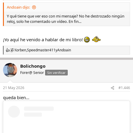
centenario, le dijo a la otra: “Mira qué feo”.
Andoain dijo:
Por favor, señora… que el abuelito también tiene corazoncito. Y
Y qué tiene que ver eso con mi mensaje? No he destrozado ningún
además, antes de ser reloj, fue otra cosa.
reloj, solo he comentado un vídeo. En fin...
¡Yo aquí he venido a hablar de mi libro!
Korben
,
Speedmaster411
y
Andoain
R
e
a
Bolichongo
c
c
Forer@ Senior
Sin verificar
i
o
n
21 May 2026
#1.446
e
s
queda bien…
: