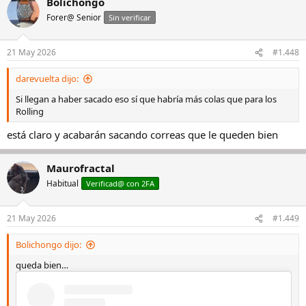
Bolichongo
c
View this content on Instagram
c
Forer@ Senior
Sin verificar
i
o
n
21 May 2026
#1.448
e
s
darevuelta dijo:
:
Si llegan a haber sacado eso sí que habría más colas que para los
Rolling
está claro y acabarán sacando correas que le queden bien
View this content on Instagram
Maurofractal
Habitual
Verificad@ con 2FA
21 May 2026
#1.449
Bolichongo dijo:
queda bien…