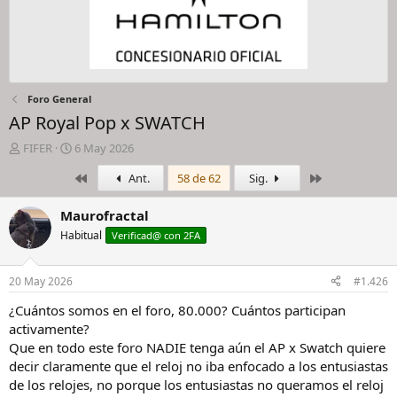
Foro General
AP Royal Pop x SWATCH
I
F
FIFER
6 May 2026
n
e
Primero
Último
Ant.
58 de 62
Sig.
i
c
c
h
i
a
Maurofractal
a
d
Habitual
Verificad@ con 2FA
d
e
o
i
r
n
20 May 2026
#1.426
d
i
e
c
¿Cuántos somos en el foro, 80.000? Cuántos participan
l
i
activamente?
h
o
Que en todo este foro NADIE tenga aún el AP x Swatch quiere
i
decir claramente que el reloj no iba enfocado a los entusiastas
l
de los relojes, no porque los entusiastas no queramos el reloj
o