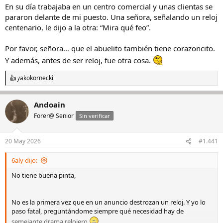
En su día trabajaba en un centro comercial y unas clientas se
pararon delante de mi puesto. Una señora, señalando un reloj
centenario, le dijo a la otra: “Mira qué feo”.
Por favor, señora… que el abuelito también tiene corazoncito.
Y además, antes de ser reloj, fue otra cosa.
yakokornecki
R
e
a
Andoain
c
c
Forer@ Senior
Sin verificar
i
o
n
20 May 2026
#1.441
e
s
6aly dijo:
:
No tiene buena pinta,
No es la primera vez que en un anuncio destrozan un reloj. Y yo lo
paso fatal, preguntándome siempre qué necesidad hay de
semejante drama relojero.