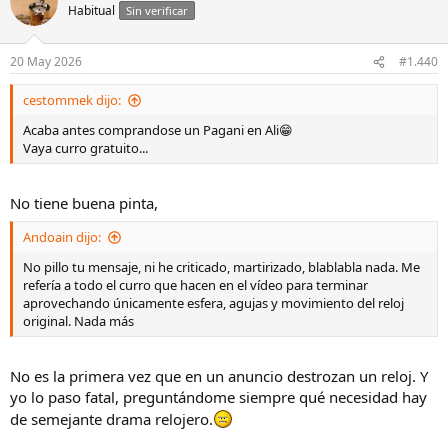
c
Habitual
Sin verificar
i
o
n
20 May 2026
#1.440
e
s
cestommek dijo:
:
Acaba antes comprandose un Pagani en Ali😁
Vaya curro gratuito...
No tiene buena pinta,
Andoain dijo:
No pillo tu mensaje, ni he criticado, martirizado, blablabla nada. Me
refería a todo el curro que hacen en el vídeo para terminar
aprovechando únicamente esfera, agujas y movimiento del reloj
original. Nada más
No es la primera vez que en un anuncio destrozan un reloj. Y
yo lo paso fatal, preguntándome siempre qué necesidad hay
de semejante drama relojero.