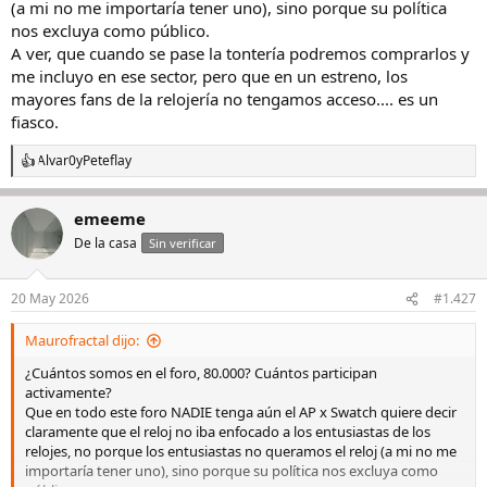
(a mi no me importaría tener uno), sino porque su política
nos excluya como público.
A ver, que cuando se pase la tontería podremos comprarlos y
me incluyo en ese sector, pero que en un estreno, los
mayores fans de la relojería no tengamos acceso.... es un
fiasco.
Alvar0
y
Peteflay
R
e
a
emeeme
c
c
De la casa
Sin verificar
i
o
n
20 May 2026
#1.427
e
s
Maurofractal dijo:
:
¿Cuántos somos en el foro, 80.000? Cuántos participan
activamente?
Que en todo este foro NADIE tenga aún el AP x Swatch quiere decir
claramente que el reloj no iba enfocado a los entusiastas de los
relojes, no porque los entusiastas no queramos el reloj (a mi no me
importaría tener uno), sino porque su política nos excluya como