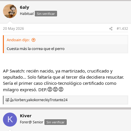
a
6aly
c
c
Habitual
Sin verificar
i
o
n
20 May 2026
#1.432
e
s
Andoain dijo:
:
Cuesta más la correa que el perro
AP Swatch: recién nacido, ya martirizado, crucificado y
sepultado… Solo faltaría que al tercer día decidiera resucitar.
Sería el primer caso clínico-tecnológico certificado como
😡
😡
😡
milagro expresó. DEP.
Korben
,
yakokornecki
y
Trotante24
R
e
a
Kiver
c
K
c
Forer@ Senior
Sin verificar
i
o