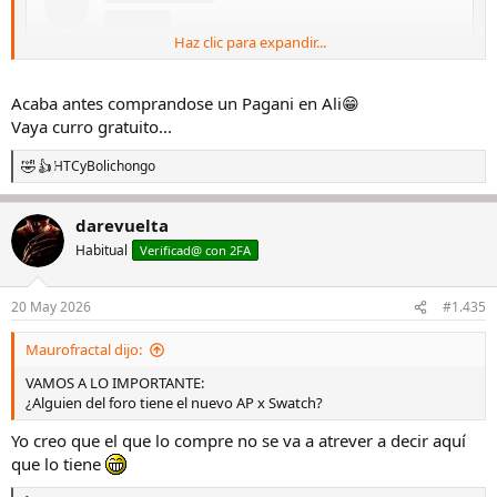
Haz clic para expandir...
Acaba antes comprandose un Pagani en Ali😁
Vaya curro gratuito...
HTC
y
Bolichongo
R
e
a
darevuelta
c
c
Habitual
Verificad@ con 2FA
i
View this content on Instagram
o
n
20 May 2026
#1.435
e
s
Maurofractal dijo:
:
VAMOS A LO IMPORTANTE:
¿Alguien del foro tiene el nuevo AP x Swatch?
Yo creo que el que lo compre no se va a atrever a decir aquí
que lo tiene