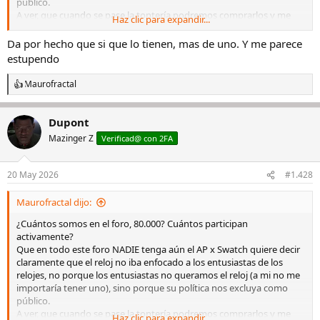
público.
A ver, que cuando se pase la tontería podremos comprarlos y me
Haz clic para expandir...
incluyo en ese sector, pero que en un estreno, los mayores fans de
la relojería no tengamos acceso.... es un fiasco.
Da por hecho que si que lo tienen, mas de uno. Y me parece
estupendo
Maurofractal
R
e
a
Dupont
c
c
Mazinger Z
Verificad@ con 2FA
i
o
n
20 May 2026
#1.428
e
s
Maurofractal dijo:
:
¿Cuántos somos en el foro, 80.000? Cuántos participan
activamente?
Que en todo este foro NADIE tenga aún el AP x Swatch quiere decir
claramente que el reloj no iba enfocado a los entusiastas de los
relojes, no porque los entusiastas no queramos el reloj (a mi no me
importaría tener uno), sino porque su política nos excluya como
público.
A ver, que cuando se pase la tontería podremos comprarlos y me
Haz clic para expandir...