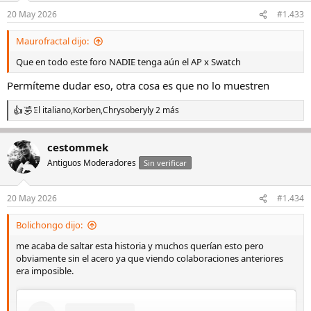
n
20 May 2026
#1.433
e
s
Maurofractal dijo:
:
Que en todo este foro NADIE tenga aún el AP x Swatch
Permíteme dudar eso, otra cosa es que no lo muestren
El italiano
,
Korben
,
Chrysoberyl
y 2 más
R
e
a
cestommek
c
c
Antiguos Moderadores
Sin verificar
i
o
n
20 May 2026
#1.434
e
s
Bolichongo dijo:
:
me acaba de saltar esta historia y muchos querían esto pero
obviamente sin el acero ya que viendo colaboraciones anteriores
era imposible.