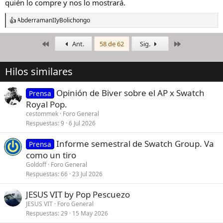
quién lo compre y nos lo mostrará.
View this content on Instagram
AbderramanII
y
Bolichongo
R
e
a
Primero
Último
Ant.
58 de 62
Sig.
c
c
i
Hilos similares
o
n
e
Opinión de Biver sobre el AP x Swatch
Prensa
s
Royal Pop.
:
cestommek
Foro General
Respuestas
9
6 Jul 2026
Informe semestral de Swatch Group. Va
Prensa
como un tiro
Goldoff
Foro General
Respuestas
66
23 Jul 2026
JESUS VIT by Pop Pescuezo
JESUS VIT
Foro General
Respuestas
29
15 May 2026