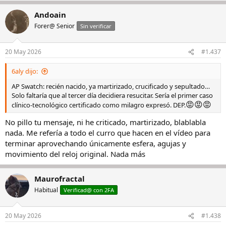
a
Andoain
c
c
Forer@ Senior
Sin verificar
i
o
n
20 May 2026
#1.437
e
s
6aly dijo:
:
AP Swatch: recién nacido, ya martirizado, crucificado y sepultado…
Solo faltaría que al tercer día decidiera resucitar. Sería el primer caso
😡
😡
😡
clínico-tecnológico certificado como milagro expresó. DEP.
No pillo tu mensaje, ni he criticado, martirizado, blablabla
nada. Me refería a todo el curro que hacen en el vídeo para
terminar aprovechando únicamente esfera, agujas y
movimiento del reloj original. Nada más
Maurofractal
Habitual
Verificad@ con 2FA
20 May 2026
#1.438