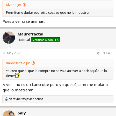
Kiver dijo:
Permíteme dudar eso, otra cosa es que no lo muestren
Pues a ver si se animan.
Maurofractal
Habitual
Verificad@ con 2FA
20 May 2026
#1.439
darevuelta dijo:
Yo creo que el que lo compre no se va a atrever a decir aquí que lo
tiene
A ver... no es un Lanscotte pero yo que sé, a mi me molaría
que lo mostraran
darevuelta
y
javier ochoa
R
e
a
6aly
c