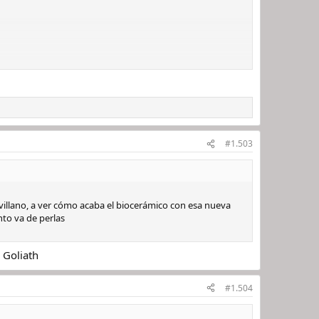
#1.503
villano, a ver cómo acaba el biocerámico con esa nueva
nto va de perlas
 Goliath
#1.504