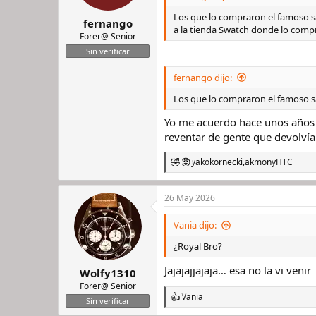
Los que lo compraron el famoso s
fernango
a la tienda Swatch donde lo comp
Forer@ Senior
Sin verificar
fernango dijo:
Los que lo compraron el famoso s
Yo me acuerdo hace unos años e
reventar de gente que devolvía
yakokornecki
,
akmon
y
HTC
R
e
a
26 May 2026
c
c
i
Vania dijo:
o
n
¿Royal Bro?
e
s
Jajajajjajaja… esa no la vi venir
Wolfy1310
:
Forer@ Senior
Vania
R
Sin verificar
e