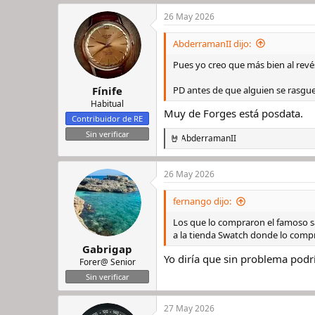
a
26 May 2026
c
c
i
AbderramanII dijo:
o
n
Pues yo creo que más bien al revé
e
s
PD antes de que alguien se rasgue
Fínife
:
Habitual
Muy de Forges está posdata.
Contribuidor de RE
Sin verificar
AbderramanII
R
e
a
26 May 2026
c
c
i
fernango dijo:
o
n
Los que lo compraron el famoso s
e
a la tienda Swatch donde lo comp
s
Gabrigap
:
Yo diría que sin problema podr
Forer@ Senior
Sin verificar
27 May 2026