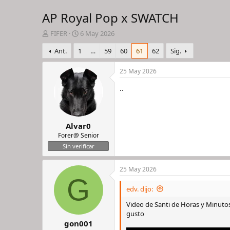
AP Royal Pop x SWATCH
I
F
FIFER
6 May 2026
n
e
Ant.
1
…
59
60
61
62
Sig.
i
c
c
h
i
a
25 May 2026
a
d
..
d
e
o
i
r
n
d
i
Alvar0
e
c
l
i
Forer@ Senior
h
o
Sin verificar
i
l
25 May 2026
o
G
edv. dijo:
Video de Santi de Horas y Minutos
gusto
gon001