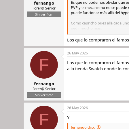
s
Es que no podemos olvidar que es
fernango
:
PVP y el mecanismo no se puede r
Forer@ Senior
puede funcionar más allá del hype 
Sin verificar
Como capricho pues allá cada un
pedir mucho más.
Por cierto, las pulseras que se v
Los que lo compraron el famos
26 May 2026
F
Los que lo compraron el famos
a la tienda Swatch donde lo co
fernango
Forer@ Senior
Sin verificar
26 May 2026
F
Y
fernango dijo: