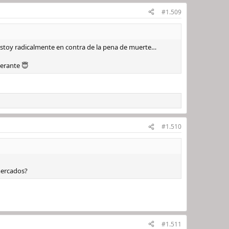
#1.509
 estoy radicalmente en contra de la pena de muerte…
perante 😇
#1.510
mercados?
#1.511