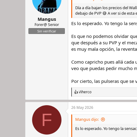
Día a día bajan los precios del W
debajo de PVP 😅 A ver si de esta
Mangus
Es lo esperado. Yo tengo la s
Forer@ Senior
Sin verificar
Es que no podemos olvidar que 
que después a su PVP y el mec
es muy mala opción, la reventa
Como capricho pues allá cada
veo que puedas pedir mucho m
Por cierto, las pulseras que s
Viherco
R
e
a
26 May 2026
c
F
c
i
Mangus dijo:
o
n
Es lo esperado. Yo tengo la sens
e