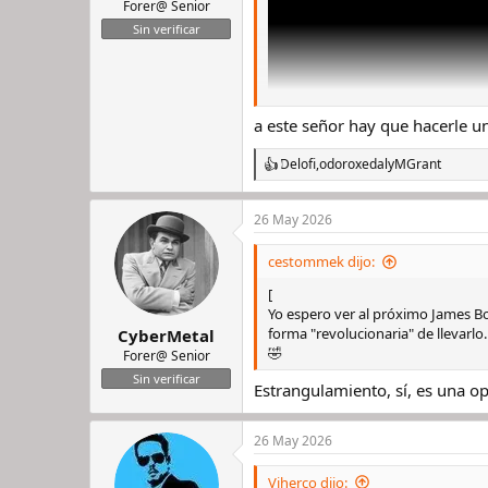
Forer@ Senior
Sin verificar
a este señor hay que hacerle
Delofi
,
odoroxedal
y
MGrant
R
e
a
26 May 2026
c
c
i
cestommek dijo:
o
n
[
e
Yo espero ver al próximo James Bo
s
forma "revolucionaria" de llevarlo
CyberMetal
:
🤣
Forer@ Senior
Sin verificar
Estrangulamiento, sí, es una o
26 May 2026
Viherco dijo: