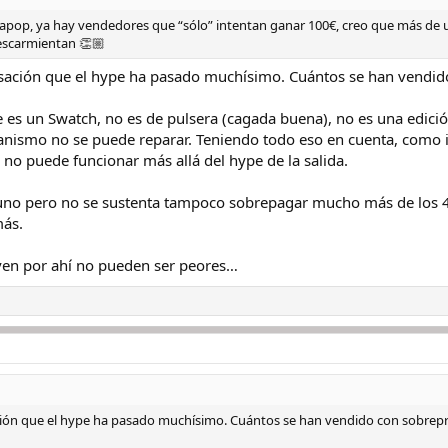
allapop, ya hay vendedores que “sólo” intentan ganar 100€, creo que más de
 escarmientan 👏🏼
ensación que el hype ha pasado muchísimo. Cuántos se han vend
es un Swatch, no es de pulsera (cagada buena), no es una edici
anismo no se puede reparar. Teniendo todo eso en cuenta, como 
 no puede funcionar más allá del hype de la salida.
 uno pero no se sustenta tampoco sobrepagar mucho más de los
ás.
e ven por ahí no pueden ser peores…
ación que el hype ha pasado muchísimo. Cuántos se han vendido con sobre