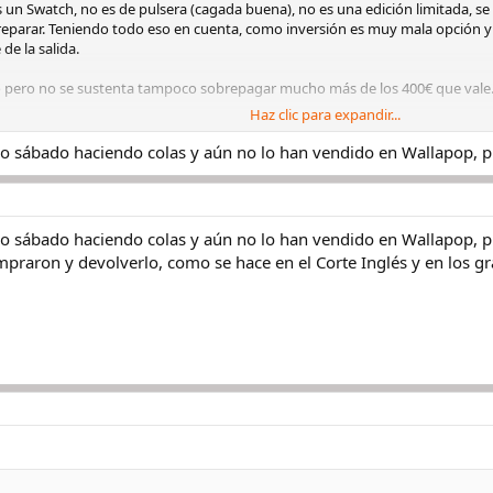
 un Swatch, no es de pulsera (cagada buena), no es una edición limitada, 
eparar. Teniendo todo eso en cuenta, como inversión es muy mala opción y 
de la salida.
o pero no se sustenta tampoco sobrepagar mucho más de los 400€ que val
Haz clic para expandir...
en por ahí no pueden ser peores…
o sábado haciendo colas y aún no lo han vendido en Wallapop, 
o sábado haciendo colas y aún no lo han vendido en Wallapop, 
mpraron y devolverlo, como se hace en el Corte Inglés y en los