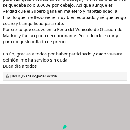
se quedaba solo 3.000€ por debajo. Así que aunque es
verdad que el Superb gana en maletero y habitabilidad, al
final lo que me llevo viene muy bien equipado y sé que tengo
coche y tranquilidad para rato.
Por cierto que estuve en la Feria del Vehículo de Ocasión de
Madrid y fue un poco decepcionante. Poco donde elegir y
para mi gusto inflado de precio.
En fin, gracias a todos por haber participado y dado vuestra
opinión, me ha servido sin duda.
Buen día a todos!
Juan D.
,
IVANON
y
javier ochoa
R
e
a
c
c
i
o
n
e
s
: