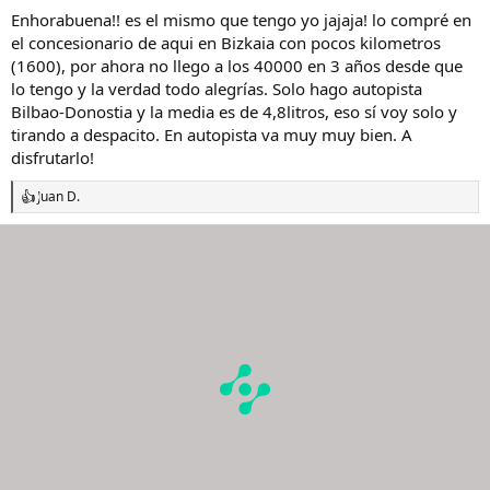
Enhorabuena!! es el mismo que tengo yo jajaja! lo compré en
el concesionario de aqui en Bizkaia con pocos kilometros
(1600), por ahora no llego a los 40000 en 3 años desde que
lo tengo y la verdad todo alegrías. Solo hago autopista
Bilbao-Donostia y la media es de 4,8litros, eso sí voy solo y
tirando a despacito. En autopista va muy muy bien. A
disfrutarlo!
Juan D.
R
e
a
c
c
i
o
n
e
s
: