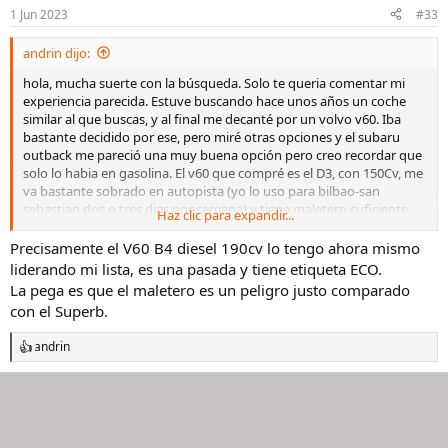
n
1 Jun 2023
#33
e
s
andrin dijo:
:
hola, mucha suerte con la búsqueda. Solo te queria comentar mi
experiencia parecida. Estuve buscando hace unos años un coche
similar al que buscas, y al final me decanté por un volvo v60. Iba
bastante decidido por ese, pero miré otras opciones y el subaru
outback me pareció una muy buena opción pero creo recordar que
solo lo habia en gasolina. El v60 que compré es el D3, con 150Cv, me
va bastante sobrado en autopista (yo lo uso para bilbao-san
sebastian dos o tres dias por semana) y tiene maletero suficiente
Haz clic para expandir...
para carro de niño y demas trastos cuando hemos ido de
vacaciones. Este modelo lo veo bastante de segunda mano,
Precisamente el V60 B4 diesel 190cv lo tengo ahora mismo
seguramente por los renting que estén devolviendo ahora y quizás
liderando mi lista, es una pasada y tiene etiqueta ECO.
haya alguno interesante, tanto v60 como v90 con motores D4 o B4.
La pega es que el maletero es un peligro justo comparado
Otras opciones familiares que estoy viendo muy chulas son los
con el Superb.
focus familiares y el passat familiar, que me parece un cochazo. Lo
dicho, mucha suerte con la busqueda, que a veces es desesperante.
andrin
Yo personalmente aluciné un poco con el trato de unos
R
e
concesionarios a otros, y se aprende bastante. saludos!
a
c
c
i