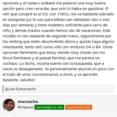
opciones y el subaru outback me pareció una muy buena
opción pero creo recordar que solo lo habia en gasolina. El
v60 que compré es el D3, con 150Cv, me va bastante sobrado
en autopista (yo lo uso para bilbao-san sebastian dos o tres
dias por semana) y tiene maletero suficiente para carro de
niño y demas trastos cuando hemos ido de vacaciones. Este
modelo lo veo bastante de segunda mano, seguramente por
los renting que estén devolviendo ahora y quizás haya alguno
interesante, tanto v60 como v90 con motores D4 o B4. Otras
opciones familiares que estoy viendo muy chulas son los
focus familiares y el passat familiar, que me parece un
cochazo. Lo dicho, mucha suerte con la busqueda, que a
veces es desesperante. Yo personalmente aluciné un poco con
el trato de unos concesionarios a otros, y se aprende
bastante. saludos!
Juan D.
y
macnacho
R
e
a
macnacho
c
REmpanao
c
Verificad@ con 2FA
Inició el hilo (OP)
i
o