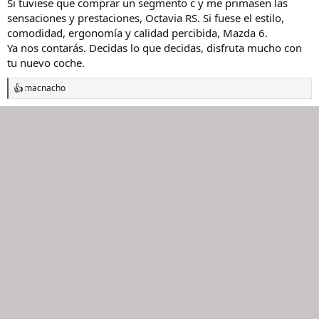
Si tuviese que comprar un segmento c y me primasen las
sensaciones y prestaciones, Octavia RS. Si fuese el estilo,
comodidad, ergonomía y calidad percibida, Mazda 6.
Ya nos contarás. Decidas lo que decidas, disfruta mucho con
tu nuevo coche.
macnacho
R
e
a
c
c
i
o
n
e
s
: