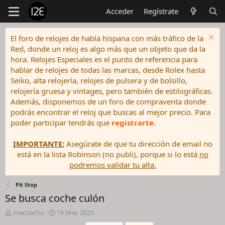
Acceder
Regístrate
El foro de relojes de habla hispana con más tráfico de la
Red, donde un reloj es algo más que un objeto que da la
hora. Relojes Especiales es el punto de referencia para
hablar de relojes de todas las marcas, desde Rolex hasta
Seiko, alta relojería, relojes de pulsera y de bolsillo,
relojería gruesa y vintages, pero también de estilográficas.
Además, disponemos de un foro de compraventa donde
podrás encontrar el reloj que buscas al mejor precio. Para
poder participar tendrás que
registrarte
.
IMPORTANTE:
Asegúrate de que tu dirección de email no
está en la lista Robinson (no publi), porque si lo está
no
podremos validar tu alta.
Pit Stop
Se busca coche culón
I
F
macnacho
16 May 2023
n
e