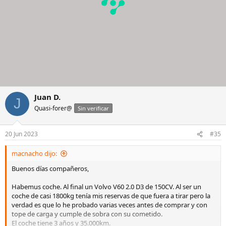
Juan D.
J
Quasi-forer@
Sin verificar
20 Jun 2023
#35
macnacho dijo:
Buenos días compañeros,
Habemus coche. Al final un Volvo V60 2.0 D3 de 150CV. Al ser un
coche de casi 1800kg tenía mis reservas de que fuera a tirar pero la
verdad es que lo he probado varias veces antes de comprar y con
tope de carga y cumple de sobra con su cometido.
El coche tiene 3 años y 35.000km.