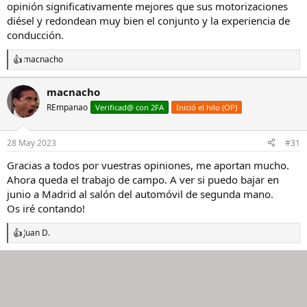
opinión significativamente mejores que sus motorizaciones
diésel y redondean muy bien el conjunto y la experiencia de
conducción.
macnacho
R
e
a
macnacho
c
REmpanao
c
Verificad@ con 2FA
Inició el hilo (OP)
i
o
n
28 May 2023
#31
e
s
Gracias a todos por vuestras opiniones, me aportan mucho.
:
Ahora queda el trabajo de campo. A ver si puedo bajar en
junio a Madrid al salón del automóvil de segunda mano.
Os iré contando!
Juan D.
R
e
a
c
c
i
o