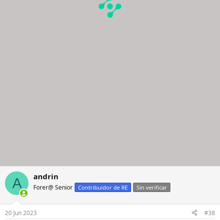
andrin
A
Forer@ Senior
Contribuidor de RE
Sin verificar
20 Jun 2023
#38