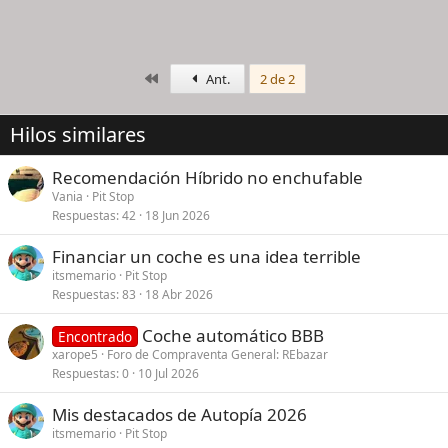
Primero
Ant.
2 de 2
Hilos similares
Recomendación Híbrido no enchufable
Vania
Pit Stop
Respuestas
42
18 Jun 2026
Financiar un coche es una idea terrible
itsmemario
Pit Stop
Respuestas
83
18 Abr 2026
Coche automático BBB
Encontrado
xarope5
Foro de Compraventa General: REbazar
Respuestas
0
10 Jul 2026
Mis destacados de Autopía 2026
itsmemario
Pit Stop