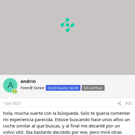
n
e
s
:
andrin
A
Forer@ Senior
Contribuidor de RE
Sin verificar
1 Jun 2023
#32
hola, mucha suerte con la búsqueda. Solo te queria comentar
mi experiencia parecida. Estuve buscando hace unos años un
coche similar al que buscas, y al final me decanté por un
volvo v60. Iba bastante decidido por ese, pero miré otras