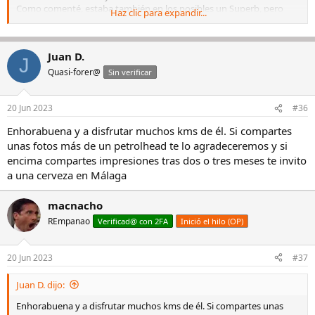
Como comenté, estaba también en los posibles un Superb, pero
Haz clic para expandir...
cualquier modelo con kilometraje y motor similar al V60 se quedaba
solo 3.000€ por debajo. Así que aunque es verdad que el Superb
gana en maletero y habitabilidad, al final lo que me llevo viene muy
Juan D.
bien equipado y sé que tengo coche y tranquilidad para rato.
J
Por cierto que estuve en la Feria del Vehículo de Ocasión de Madrid
Quasi-forer@
Sin verificar
y fue un poco decepcionante. Poco donde elegir y para mi gusto
inflado de precio.
20 Jun 2023
#36
En fin, gracias a todos por haber participado y dado vuestra
Enhorabuena y a disfrutar muchos kms de él. Si compartes
opinión, me ha servido sin duda.
unas fotos más de un petrolhead te lo agradeceremos y si
Buen día a to
encima compartes impresiones tras dos o tres meses te invito
a una cerveza en Málaga
macnacho
REmpanao
Verificad@ con 2FA
Inició el hilo (OP)
20 Jun 2023
#37
Juan D. dijo:
Enhorabuena y a disfrutar muchos kms de él. Si compartes unas