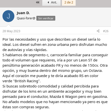
Primero
Ant.
2 de 2
i
c
c
h
i
a
Juan D.
J
a
d
Quasi-forer@
Sin verificar
d
e
o
i
r
n
28 May 2023
#26
d
i
e
c
Por las necesidades y uso que describes un diesel sería lo
l
i
ideal. Los diesel sufren en zona urbana pero disfrutan mucho
h
o
de autovías y vías rápidas.
i
S hablamos de segmento c, carrocería familiar para conseguir
l
todo el volumen que requieres, iría a por un Leon ST de
o
penúltima generación acabado FR y no menos de 150cv. Otra
opción, y muy buena dentro del mismo grupo, un Octavia.
Aquí el corazón me puede y te diría acabado RS en color
verde "British Racing".
Si buscas sobretodo comodidad y calidad percibida para
disfrutar de los kms en un ambiente acogedor y muy bien
pensado para el conductor, Mazda 6 Wagon pero en gasolina.
No añado modelos que no hayan mencionado ya pero es que
éstas son compras seguras.