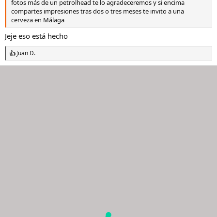
fotos más de un petrolhead te lo agradeceremos y si encima
compartes impresiones tras dos o tres meses te invito a una
cerveza en Málaga
Jeje eso está hecho
Juan D.
R
e
a
c
c
i
o
n
e
s
: