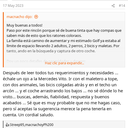
o
n
17 May 2023
#14
e
s
macnacho dijo:
:
Muy buenas a todos!
Paso por este rincón porque sé de buena tinta que hay compas que
saben más de esto que los ratones coloraos.
La familia está camino de aumentar y mi estimado Golf ya estaba al
límite de espacio llevando 2 adultos, 2 perros, 2 bicis y maletas. Por
tanto, ando en la búsqueda y captura de otro coche.
Doy un poco detalles de necesidades y deseos:
Haz clic para expandir...
Suelo hacer 25k-30k kms al año, la gran mayoría son viajes de 3-4
horas por autovía (el 90% por lo menos).
Después de leer todos tus requerimientos y necesidades ...
Necesito un maletero generoso. Mínimo 500L, aunque creo que si
échale un ojo a la Mercedes Vito. Ir con el maletero a tope,
se acerca a los 600L mucho mejor. En el maletero quiero llevar a los
con dos animales, las bicis colgadas atrás y en el techo un
perros en transportín rígido (y son dos perros medianetes tirando a
arcón ... y el coche arrastrando los bajos ... no sé dónde lo he
grandes) además del espacio suficiente para maletas (aunque
visto... buscas, además, fiabilidad, respuesta y buenos
eventualmente tenga que poner un arcón en el techo para
acabados ... Sé que es muy probable que no me hagas caso,
vacaciones).
Las bicis pues irán con un Thule en la bola.
pero sí aceptas la sugerencia merece la pena tenerla en
Sé que los mal llamados SUV son aplastante mayoría frente a las
cuenta. Un cordial saludo.
berlinas familiares, pero no sé, en principio soy más del segundo
tipo. Ir tan elevado y tener el punto de gravedad tan alto no me
Streep95
,
macnacho
y
Ph200
R