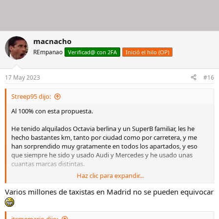
Así que cualquier comentario de modelos en concreto como de
motorizaciones recomendadas de las diferentes casas será
increíblemente bienvenido.
De hecho si hay alguien del gremio que maneje este tipo de coches
macnacho
yo encantado de hacer business.
REmpanao
Verificad@ con 2FA
Inició el hilo (OP)
Gracias gracias gracias!!
Una tablita que he encontrado con algunos rancheras en base a
17 May 2023
#16
medidas y volumen maletero:
Ver el archivos adjunto 2634863
Streep95 dijo:
Al 100% con esta propuesta.
He tenido alquilados Octavia berlina y un SuperB familiar, les he
hecho bastantes km, tanto por ciudad como por carretera, y me
han sorprendido muy gratamente en todos los apartados, y eso
que siempre he sido y usado Audi y Mercedes y he usado unas
cuantas marcas distintas.
Haz clic para expandir...
Octavia o SuperB familiar (este tiene unas dimensiones y amplitud
en habitáculo y maletero que no he visto en ningún vehículo de su
Varios millones de taxistas en Madrid no se pueden equivocar
clase).
Motor, desde 130 hasta 200 cv van de cine y mueven los vehículos
itsmemario dijo: