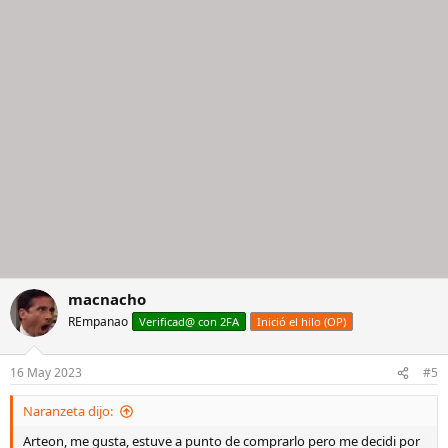
macnacho
REmpanao
Verificad@ con 2FA
Inició el hilo (OP)
16 May 2023
#5
Naranzeta dijo:
Arteon, me gusta, estuve a punto de comprarlo pero me decidi por