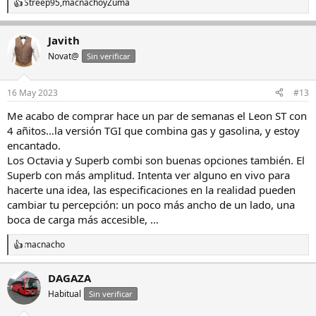
Streep95
,
macnacho
y
Zuma
R
e
a
Javith
c
c
Novat@
Sin verificar
i
o
n
16 May 2023
#13
e
s
Me acabo de comprar hace un par de semanas el Leon ST con
:
4 añitos…la versión TGI que combina gas y gasolina, y estoy
encantado.
Los Octavia y Superb combi son buenas opciones también. El
Superb con más amplitud. Intenta ver alguno en vivo para
hacerte una idea, las especificaciones en la realidad pueden
cambiar tu percepción: un poco más ancho de un lado, una
boca de carga más accesible, …
macnacho
R
e
a
DAGAZA
c
Habitual
c
Sin verificar
i