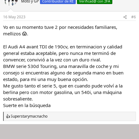
Moto y GP
c
Contribuidor de RE
Verificad@ con 2FA
i
o
n
16 May 2023
#6
e
s
Yo en su momento tuve 2 por necesidades familiares,
:
mellizos 😱.
El Audi A4 avant TDI de 190cv, en terminacion y calidad
general estaba aceptable, pero nunca me terminó de
convencer, convivió a la vez con un duro rival.
BMW serie 530d Touring, una maravilla de coche y mi
consejo si encuentras alguno de segunda mano en buen
estado, para mi una muy buena opción.
Me gusto tanto el serie 5, que en cuando pude volví a la
berlina pero con motor gasolina, un 540i, una máquina
sobresaliente.
Suerte en la búsqueda
Superstar
y
macnacho
R
e
a
c
c