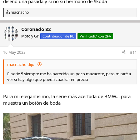
diseño una pasada y si no su hermano de Skoda
macnacho
R
e
a
Coronado 82
c
c
Moto y GP
Contribuidor de RE
Verificad@ con 2FA
i
o
n
16 May 2023
#11
e
s
macnacho dijo:
:
El serie 5 siempre me ha parecido un poco mazacote, pero miraré a
ver si hay algo que pueda cuadrar en precio
Para mi elegantisimo, la serie más acertada de BMW... para
muestra un botón de boda