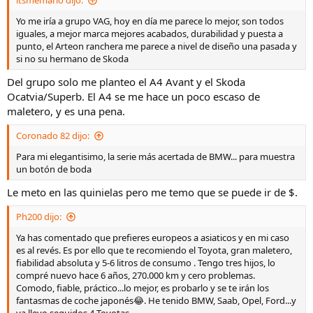
muy bien con consumos comedidos.
Yo me iría a grupo VAG, hoy en día me parece lo mejor, son todos
iguales, a mejor marca mejores acabados, durabilidad y puesta a
punto, el Arteon ranchera me parece a nivel de diseño una pasada y
si no su hermano de Skoda
Del grupo solo me planteo el A4 Avant y el Skoda
Ocatvia/Superb. El A4 se me hace un poco escaso de
maletero, y es una pena.
Coronado 82 dijo:
Para mi elegantisimo, la serie más acertada de BMW... para muestra
un botón de boda
Le meto en las quinielas pero me temo que se puede ir de $.
Ph200 dijo:
Ya has comentado que prefieres europeos a asiaticos y en mi caso
es al revés. Es por ello que te recomiendo el Toyota, gran maletero,
fiabilidad absoluta y 5-6 litros de consumo . Tengo tres hijos, lo
compré nuevo hace 6 años, 270.000 km y cero problemas.
Comodo, fiable, práctico...lo mejor, es probarlo y se te irán los
fantasmas de coche japonés😂. He tenido BMW, Saab, Opel, Ford...y
ya llevo seguidos 4 Toyotas.