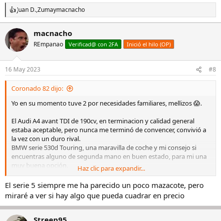
Juan D.
,
Zuma
y
macnacho
R
e
a
macnacho
c
REmpanao
c
Verificad@ con 2FA
Inició el hilo (OP)
i
o
n
16 May 2023
#8
e
s
Coronado 82 dijo:
:
Yo en su momento tuve 2 por necesidades familiares, mellizos 😱.
El Audi A4 avant TDI de 190cv, en terminacion y calidad general
estaba aceptable, pero nunca me terminó de convencer, convivió a
la vez con un duro rival.
BMW serie 530d Touring, una maravilla de coche y mi consejo si
encuentras alguno de segunda mano en buen estado, para mi una
muy buena opción.
Haz clic para expandir...
Me gusto tanto el serie 5, que en cuando pude volví a la berlina
pero con motor gasolina, un 540i, una máquina sobresaliente.
El serie 5 siempre me ha parecido un poco mazacote, pero
Suerte en la búsqueda
miraré a ver si hay algo que pueda cuadrar en precio
Streep95