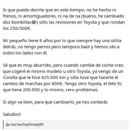
Si que puedo decirte que en este tiempo, no he hecho ni
frenos, ni amortiguadores, ni na de na (bueno, he cambiado
dos bombillas😂) sólo las revisiones en Toyota y que rondan
los 250/300€.
Mi pequeño tiene 8 años por lo que siempre hay una sillita
detrás, no tengo perros pero tampoco baúl y hemos ido a
todos los lados con él.
Sé que es muy aburrido, pero cuando cambie de coche creo
que cogeré el mismo modelo u otro Toyota, ya vengo de un
Corolla que le hice 425.000 km y sólo tuve que hacerle el
cambio de marchas por 800€. Tengo otro Toyota, el RAV IV,
que tiene 200.000 y lo mismo, cero problemas.
Si algo va bien, para que cambiarlo, ya nos contarás
Saludos!!
macnacho
y
Streep95
R