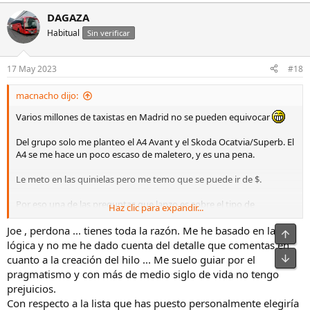
e
a
DAGAZA
c
Habitual
c
Sin verificar
i
o
n
17 May 2023
#18
e
s
macnacho dijo:
:
Varios millones de taxistas en Madrid no se pueden equivocar
Del grupo solo me planteo el A4 Avant y el Skoda Ocatvia/Superb. El
A4 se me hace un poco escaso de maletero, y es una pena.
Le meto en las quinielas pero me temo que se puede ir de $.
Por eso una de las preguntas que lanzo es sobre el tipo de
Haz clic para expandir...
combustible. No sé cómo de rentable es llevar este coche siempre
por autovía. Es que hago muy muy poco urbano.
Joe , perdona ... tienes toda la razón. Me he basado en la
lógica y no me he dado cuenta del detalle que comentas en
Del Leon me cuadra su capacidad de maletero, pero creo que antes
cuanto a la creación del hilo ... Me suelo guiar por el
iría a por el Octavia.
pragmatismo y con más de medio siglo de vida no tengo
prejuicios.
Amigo, la Vito está vetada. Dice mi señora que pareceríamos el
Con respecto a la lista que has puesto personalmente elegiría
Equipo A. No veo cuál es el problema que me saquen el parecido a