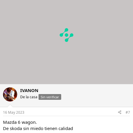
i
o
n
e
s
:
IVANON
De la casa
Sin verificar
16 May 2023
#7
Mazda 6 wagon.
De skoda sin miedo tienen calidad