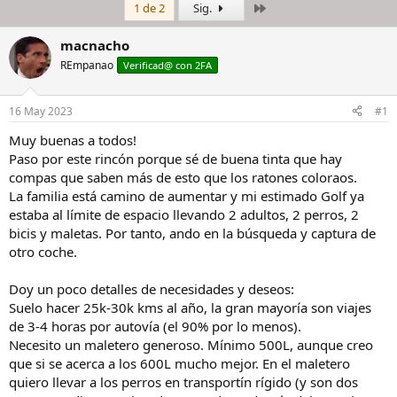
Último
1 de 2
Sig.
i
c
c
h
i
a
macnacho
a
d
REmpanao
Verificad@ con 2FA
d
e
o
i
r
n
16 May 2023
#1
d
i
e
c
Muy buenas a todos!
l
i
Paso por este rincón porque sé de buena tinta que hay
h
o
compas que saben más de esto que los ratones coloraos.
i
La familia está camino de aumentar y mi estimado Golf ya
l
estaba al límite de espacio llevando 2 adultos, 2 perros, 2
o
bicis y maletas. Por tanto, ando en la búsqueda y captura de
otro coche.
Doy un poco detalles de necesidades y deseos:
Suelo hacer 25k-30k kms al año, la gran mayoría son viajes
de 3-4 horas por autovía (el 90% por lo menos).
Necesito un maletero generoso. Mínimo 500L, aunque creo
que si se acerca a los 600L mucho mejor. En el maletero
quiero llevar a los perros en transportín rígido (y son dos