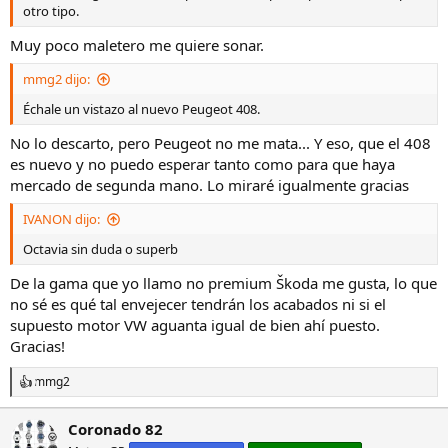
otro tipo.
Muy poco maletero me quiere sonar.
mmg2 dijo:
Échale un vistazo al nuevo Peugeot 408.
No lo descarto, pero Peugeot no me mata... Y eso, que el 408
es nuevo y no puedo esperar tanto como para que haya
mercado de segunda mano. Lo miraré igualmente gracias
IVANON dijo:
Octavia sin duda o superb
De la gama que yo llamo no premium Škoda me gusta, lo que
no sé es qué tal envejecer tendrán los acabados ni si el
supuesto motor VW aguanta igual de bien ahí puesto.
Gracias!
mmg2
R
e
a
Coronado 82
c