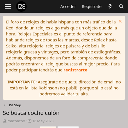
Acceder
Regístrate
El foro de relojes de habla hispana con más tráfico de la
Red, donde un reloj es algo más que un objeto que da la
hora. Relojes Especiales es el punto de referencia para
hablar de relojes de todas las marcas, desde Rolex hasta
Seiko, alta relojería, relojes de pulsera y de bolsillo,
relojería gruesa y vintages, pero también de estilográficas.
Además, disponemos de un foro de compraventa donde
podrás encontrar el reloj que buscas al mejor precio. Para
poder participar tendrás que
registrarte
.
IMPORTANTE:
Asegúrate de que tu dirección de email no
está en la lista Robinson (no publi), porque si lo está
no
podremos validar tu alta.
Pit Stop
Se busca coche culón
I
F
macnacho
16 May 2023
n
e