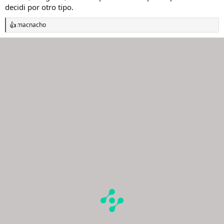
decidi por otro tipo.
macnacho
R
e
a
c
c
i
o
n
e
s
: