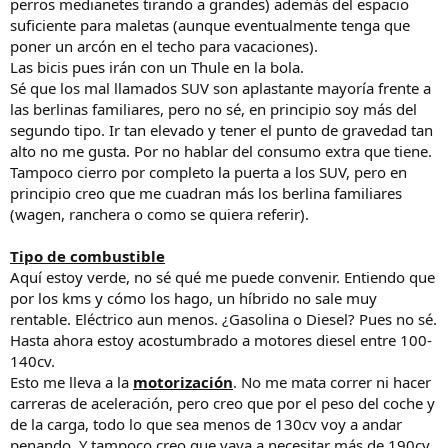
perros medianetes tirando a grandes) además del espacio
suficiente para maletas (aunque eventualmente tenga que
poner un arcón en el techo para vacaciones).
Las bicis pues irán con un Thule en la bola.
Sé que los mal llamados SUV son aplastante mayoría frente a
las berlinas familiares, pero no sé, en principio soy más del
segundo tipo. Ir tan elevado y tener el punto de gravedad tan
alto no me gusta. Por no hablar del consumo extra que tiene.
Tampoco cierro por completo la puerta a los SUV, pero en
principio creo que me cuadran más los berlina familiares
(wagen, ranchera o como se quiera referir).
Tipo de combustible
Aquí estoy verde, no sé qué me puede convenir. Entiendo que
por los kms y cómo los hago, un híbrido no sale muy
rentable. Eléctrico aun menos. ¿Gasolina o Diesel? Pues no sé.
Hasta ahora estoy acostumbrado a motores diesel entre 100-
140cv.
Esto me lleva a la
motorización
. No me mata correr ni hacer
carreras de aceleración, pero creo que por el peso del coche y
de la carga, todo lo que sea menos de 130cv voy a andar
penando. Y tampoco creo que vaya a necesitar más de 190cv.