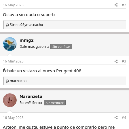
16 May 2023
#2
Octavia sin duda o superb
Streep95
y
macnacho
R
e
a
mmg2
c
c
Dale más gasolina
Sin verificar
i
o
n
16 May 2023
#3
e
s
Échale un vistazo al nuevo Peugeot 408.
:
macnacho
R
e
a
Naranzeta
c
c
Forer@ Senior
Sin verificar
i
o
n
16 May 2023
#4
e
s
Arteon, me gusta, estuve a punto de comprarlo pero me
: