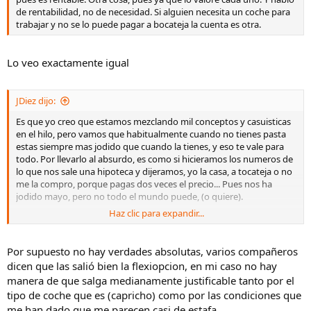
de rentabilidad, no de necesidad. Si alguien necesita un coche para
trabajar y no se lo puede pagar a bocateja la cuenta es otra.
Lo veo exactamente igual
JDiez dijo:
Es que yo creo que estamos mezclando mil conceptos y casuisticas
en el hilo, pero vamos que habitualmente cuando no tienes pasta
estas siempre mas jodido que cuando la tienes, y eso te vale para
todo. Por llevarlo al absurdo, es como si hicieramos los numeros de
lo que nos sale una hipoteca y dijeramos, yo la casa, a tocateja o no
me la compro, porque pagas dos veces el precio... Pues nos ha
jodido mayo, pero no todo el mundo puede, (o quiere).
Haz clic para expandir...
También hay mucha gente que valora el no descapitalizarse, y
poder usar su dinero para otras cosas, que a lo mejor le rentan más.
Por supuesto no hay verdades absolutas, varios compañeros
Vuelvo a lo mismo, ha habido ofertas muy buenas, en las que salia
dicen que las salió bien la flexiopcion, en mi caso no hay
rentable la multi, y atracos a mano armada, como en todo.
manera de que salga medianamente justificable tanto por el
tipo de coche que es (capricho) como por las condiciones que
Es importante entender el funcionamiento, para que las
me han dado que me parecen casi de estafa.
oportunidades te puedan salir y cuadrar. Y también entender que