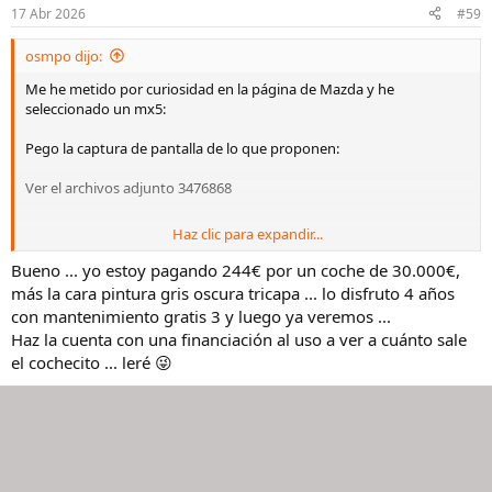
n
17 Abr 2026
#59
e
s
osmpo dijo:
:
Me he metido por curiosidad en la página de Mazda y he
seleccionado un mx5:
Pego la captura de pantalla de lo que proponen:
Ver el archivos adjunto 3476868
Haz clic para expandir...
Entrada 6.000 €
1 cuota de 492,26
Bueno ... yo estoy pagando 244€ por un coche de 30.000€,
46 cuotas de 433,78= 19.953,88
más la cara pintura gris oscura tricapa ... lo disfruto 4 años
con mantenimiento gratis 3 y luego ya veremos ...
Si no pagas la última cuota y devuelves el coche, asumiendo que no
Haz la cuenta con una financiación al uso a ver a cuánto sale
te penalicen en ningún aspecto por su estado y te respeten la
el cochecito ... leré 😜
totalidad del valor futuro (devuelves las llaves y te vas)…
Disfrutar del coche 4 años te ha salido por 26.446,14 🙄
Son matemáticas. Sumar y multiplicar. No hace falta tener
conocimientos financieros…
Que cada uno valore…