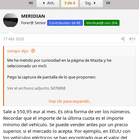
Primero
Último
Ant.
3 de 4
Sig.
i
c
c
h
i
a
MERIDIAN
a
d
Forer@ Senior
Contribuidor de RE
Verificad@ con 2FA
d
e
o
i
r
n
17 Abr 2026
#51
d
i
e
c
osmpo dijo:
l
i
h
o
Me he metido por curiosidad en la página de Mazda y he
i
seleccionado un mx5:
l
o
Pego la captura de pantalla de lo que proponen:
Ver el archivos adjunto 3476868
Haz clic para expandir...
Entrada 6.000 €
1 cuota de 492,26
Sale a 550,95 eur al mes. Es otra forma de ver los números.
46 cuotas de 433,78= 19.953,88
Recordar que el importe de la última cuota es el importe
mínimo del vehículo. Se puede vender antes por un precio
Si no pagas la última cuota y devuelves el coche, asumiendo que no
superior, si el mercado lo acepta. Por ejemplo, en EEUU con
te penalicen en ningún aspecto por su estado y te respeten la
los vehículos eléctricos se han encontrado que el valor del
totalidad del valor futuro (devuelves las llaves y te vas)…