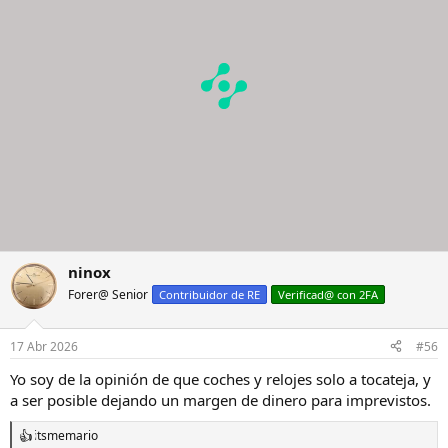
n
e
s
:
ninox
Forer@ Senior
Contribuidor de RE
Verificad@ con 2FA
17 Abr 2026
#56
Yo soy de la opinión de que coches y relojes solo a tocateja, y
a ser posible dejando un margen de dinero para imprevistos.
itsmemario
R