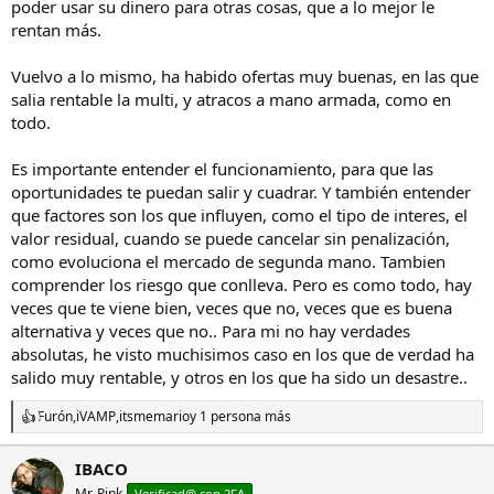
poder usar su dinero para otras cosas, que a lo mejor le
rentan más.
Vuelvo a lo mismo, ha habido ofertas muy buenas, en las que
salia rentable la multi, y atracos a mano armada, como en
todo.
Es importante entender el funcionamiento, para que las
oportunidades te puedan salir y cuadrar. Y también entender
que factores son los que influyen, como el tipo de interes, el
valor residual, cuando se puede cancelar sin penalización,
como evoluciona el mercado de segunda mano. Tambien
comprender los riesgo que conlleva. Pero es como todo, hay
veces que te viene bien, veces que no, veces que es buena
alternativa y veces que no.. Para mi no hay verdades
absolutas, he visto muchisimos caso en los que de verdad ha
salido muy rentable, y otros en los que ha sido un desastre..
Furón
,
iVAMP
,
itsmemario
y 1 persona más
R
e
a
IBACO
c
Mr. Pink
c
Verificad@ con 2FA