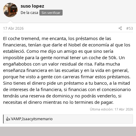
a
suso lopez
c
De la casa
c
Sin verificar
i
o
n
17 Abr 2026
#53
e
s
El coche tremend, me encanta, los préstamos de las
:
financieras, tenían que darle el Nobel de economía al que los
estableció. Como me dijo un amigo es que sino sería
imposible para la gente normal tener un coche de 50k. Un
engañabobos con un valor residual de risa. Falta mucha
enseñanza financiera en las escuelas y en la vida en general,
porque he visto a gente con carreras firmar estos préstamos.
Sino tienes el dinero pide un préstamo a tu banco, a la mitad
de intereses de la financiera, si financias con el concesionario
tendrás una reserva de dominio,y no podrás venderlo, si
necesitas el dinero mientras no lo termines de pagar.
Última edición:
17 Abr 2026
iVAMP
,
Isaac
y
itsmemario
R
e
a
c