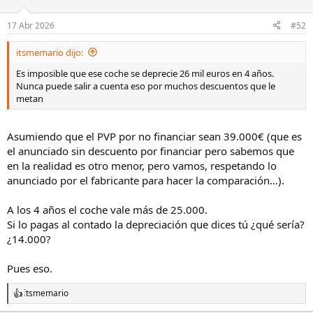
17 Abr 2026
#52
itsmemario dijo:
Es imposible que ese coche se deprecie 26 mil euros en 4 años.
Nunca puede salir a cuenta eso por muchos descuentos que le
metan
Asumiendo que el PVP por no financiar sean 39.000€ (que es
el anunciado sin descuento por financiar pero sabemos que
en la realidad es otro menor, pero vamos, respetando lo
anunciado por el fabricante para hacer la comparación…).
A los 4 años el coche vale más de 25.000.
Si lo pagas al contado la depreciación que dices tú ¿qué sería?
¿14.000?
Pues eso.
itsmemario
R
e