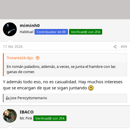
miminh0
Habitual
Contribuidor de RE
Verificad@ con 2FA
17 Abr 2026
#69
Trotante24 dijo:
En román paladino, además, a veces, se junta el hambre con las
ganas de comer.
Y además todo eso, no es casualidad. Hay muchos intereses
que se encargan de que se sigan juntando
Jose Perez
y
itsmemario
R
e
a
IBACO
c
Mr. Pink
c
Verificad@ con 2FA
i
o