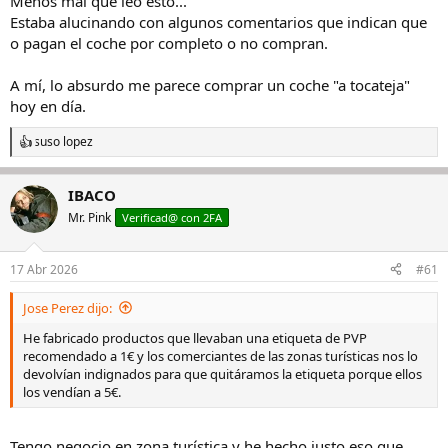
Menos mal que leo ésto...
Estaba alucinando con algunos comentarios que indican que
o pagan el coche por completo o no compran.
A mí, lo absurdo me parece comprar un coche "a tocateja"
hoy en día.
suso lopez
R
e
a
IBACO
c
c
Mr. Pink
Verificad@ con 2FA
i
o
n
17 Abr 2026
#61
e
s
Jose Perez dijo:
:
He fabricado productos que llevaban una etiqueta de PVP
recomendado a 1€ y los comerciantes de las zonas turísticas nos lo
devolvían indignados para que quitáramos la etiqueta porque ellos
los vendían a 5€.
Tengo negocio en zona turística y he hecho justo eso que