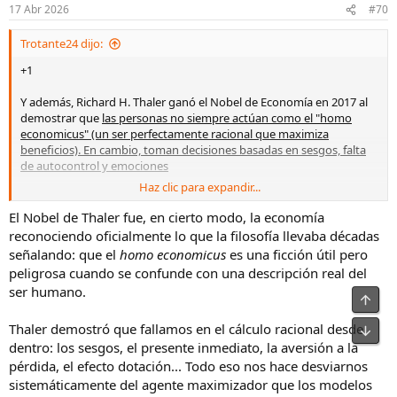
n
17 Abr 2026
#70
e
s
Trotante24 dijo:
:
+1
Y además, Richard H. Thaler ganó el Nobel de Economía en 2017 al
demostrar que
las personas no siempre actúan como el "homo
economicus" (un ser perfectamente racional que maximiza
beneficios). En cambio, toman decisiones basadas en sesgos, falta
de autocontrol y emociones
Haz clic para expandir...
En román paladino, además, a veces, se junta el hambre con las
ganas de comer.
El Nobel de Thaler fue, en cierto modo, la economía
reconociendo oficialmente lo que la filosofía llevaba décadas
señalando: que el
homo economicus
es una ficción útil pero
peligrosa cuando se confunde con una descripción real del
ser humano.
Arrib
Thaler demostró que fallamos en el cálculo racional desde
Pie
dentro: los sesgos, el presente inmediato, la aversión a la
pérdida, el efecto dotación... Todo eso nos hace desviarnos
sistemáticamente del agente maximizador que los modelos