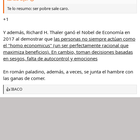
:
Te lo resumo: ser pobre sale caro.
+1
Y además, Richard H. Thaler ganó el Nobel de Economía en
2017 al demostrar que
las personas no siempre actúan como
el "homo economicus" (un ser perfectamente racional que
maximiza beneficios). En cambio, toman decisiones basadas
en sesgos, falta de autocontrol y emociones
En román paladino, además, a veces, se junta el hambre con
las ganas de comer.
IBACO
R
e
a
c
c
i
o
n
e
s