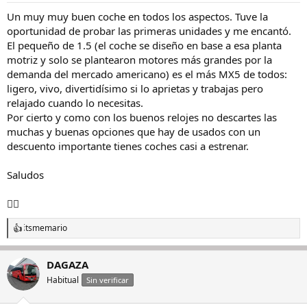
Un muy muy buen coche en todos los aspectos. Tuve la
oportunidad de probar las primeras unidades y me encantó.
El pequeño de 1.5 (el coche se diseño en base a esa planta
motriz y solo se plantearon motores más grandes por la
demanda del mercado americano) es el más MX5 de todos:
ligero, vivo, divertidísimo si lo aprietas y trabajas pero
relajado cuando lo necesitas.
Por cierto y como con los buenos relojes no descartes las
muchas y buenas opciones que hay de usados con un
descuento importante tienes coches casi a estrenar.
Saludos
✌🏻
itsmemario
R
e
a
DAGAZA
c
c
Habitual
Sin verificar
i
o