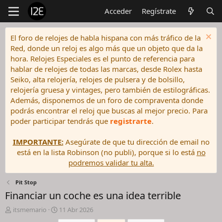
Acceder
Regístrate
El foro de relojes de habla hispana con más tráfico de la
Red, donde un reloj es algo más que un objeto que da la
hora. Relojes Especiales es el punto de referencia para
hablar de relojes de todas las marcas, desde Rolex hasta
Seiko, alta relojería, relojes de pulsera y de bolsillo,
relojería gruesa y vintages, pero también de estilográficas.
Además, disponemos de un foro de compraventa donde
podrás encontrar el reloj que buscas al mejor precio. Para
poder participar tendrás que
registrarte
.
IMPORTANTE:
Asegúrate de que tu dirección de email no
está en la lista Robinson (no publi), porque si lo está
no
podremos validar tu alta.
Pit Stop
Financiar un coche es una idea terrible
I
F
itsmemario
11 Abr 2026
n
e