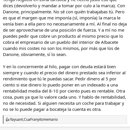
dices (devolverlo y mandar a tomar por culo a la marca). Con
Danone, principalmente. No sé con quién trabajabas tú. Pero
es que el margen que me imponía (sí, imponía) la marca le
venía bien a ella pero no necesariamente a mí. Al final no deja
de ser aprovecharse de una posición de fuerza. Y a mí no me
puedes pedir que cobre un producto al mismo precio que lo
cobra el empresario de un pueblo del interior de Albacete
cuando mis costes no son los mismos, por más que los de
Danone, obviamente, sí lo sean.
Y en lo concerniente al hilo, pagar con deuda estará bien
siempre y cuando el precio del dinero prestado sea inferior al
rendimiento que tú le puedas sacar. Pedir dinero al 5 por
ciento si ese dinero lo puedo poner en un indexado a una
rentabilidad media del 8-10 por ciento pues es rentable. Otra
cosa, pues ya que lo valore cada uno. Y hablo de rentabilidad,
no de necesidad. Si alguien necesita un coche para trabajar y
no se lo puede pagar a bocateja la cuenta es otra.
Rayuant
,
CuaFran
y
itsmemario
R
e