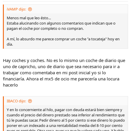
iVAMP dijo:
Menos mal que leo ésto...
Estaba alucinando con algunos comentarios que indican que o
pagan el coche por completo o no compran.
A mí, lo absurdo me parece comprar un coche "a tocateja" hoy en
día.
Hay coches y coches. No es lo mismo un coche de diario que
uno de capricho, uno de diario que sea necesario para ir a
trabajar como comentaba en mi post inicial yo si lo
financiaría. Ahora el mx5 de ocio me parecería una locura
hacerlo
IBACO dijo:
Y en lo concerniente al hilo, pagar con deuda estará bien siempre y
cuando el precio del dinero prestado sea inferior al rendimiento que
tú le puedas sacar. Pedir dinero al 5 por ciento si ese dinero lo puedo
poner en un indexado a una rentabilidad media del 8-10 por ciento
pues es rentable. Otra cosa, pues ya que lo valore cada uno. Y hablo