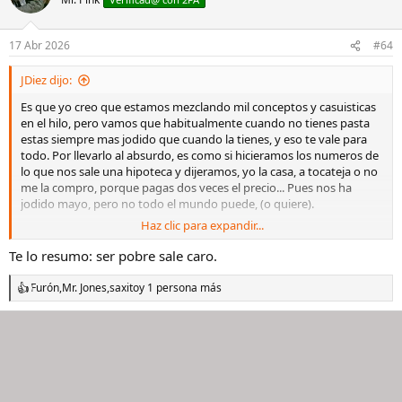
i
o
n
17 Abr 2026
#64
e
s
JDiez dijo:
:
Es que yo creo que estamos mezclando mil conceptos y casuisticas
en el hilo, pero vamos que habitualmente cuando no tienes pasta
estas siempre mas jodido que cuando la tienes, y eso te vale para
todo. Por llevarlo al absurdo, es como si hicieramos los numeros de
lo que nos sale una hipoteca y dijeramos, yo la casa, a tocateja o no
me la compro, porque pagas dos veces el precio... Pues nos ha
jodido mayo, pero no todo el mundo puede, (o quiere).
Haz clic para expandir...
También hay mucha gente que valora el no descapitalizarse, y
poder usar su dinero para otras cosas, que a lo mejor le rentan más.
Te lo resumo: ser pobre sale caro.
Vuelvo a lo mismo, ha habido ofertas muy buenas, en las que salia
Furón
,
Mr. Jones
,
saxito
y 1 persona más
R
rentable la multi, y atracos a mano armada, como en todo.
e
a
Es importante entender el funcionamiento, para que las
c
oportunidades te puedan salir y cuadrar. Y también entender que
c
i
factores son los que influyen, como el tipo de interes, el valor
o
residual, cuando se puede cancelar sin penalización, como
n
evoluciona el mercado de segunda mano. Tambien comprender los