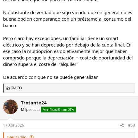
factores son los que influyen, como el tipo de interes, el valor
residual, cuando se puede cancelar sin penalización, como
No obstante de verdad que sigo viendo que en general no es
evoluciona el mercado de segunda mano. Tambien comprender los
buena opcion comparando con un préstamo al consumo del
riesgo que conlleva. Pero es como todo, hay veces que te viene
banco
bien, veces que no, veces que es buena alternativa y veces que no..
Para mi no hay verdades absolutas, he visto muchisimos caso en los
Pero claro hay excepciones, un familiar tiene un smart
que de verdad ha salido muy rentable, y otros en los que ha sido un
desastre..
eléctrico y se han depreciado por debajo de la cuota final. En
ese caso la multiopcion es objetivamente mejor que haber
comprsdo porque la depreciación + coste de oportunidad del
dinero supera el coste del "alquiler"
De acuerdo con que no se puede generalizar
IBACO
R
e
a
Trotante24
c
Milpostista
c
Verificad@ con 2FA
i
o
n
17 Abr 2026
#68
e
s
IBACO dijo: