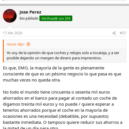
e
a
Jose Perez
c
c
bio-jubilado
Verificad@ con 2FA
i
o
n
17 Abr 2026
#57
e
s
ninox dijo:
:
Yo soy de la opinión de que coches y relojes solo a tocateja, y a ser
posible dejando un margen de dinero para imprevistos.
Es que, EMO, la mayoría de la gente es plenamente
consciente de que es un pésimo negocio lo que pasa es que
muchas veces no queda otra.
No todo el mundo tiene cincuenta o sesenta mil euros
ahorrados en el banco para pagar al contado un coche de
digamos treinta mil euros y no puede / quiere esperar a
tenerlos ahorrados porque el coche en la mayoría de
ocasiones es una necesidad (debatible, por supuesto)
bastante inmediata. O tampoco quiere reducir sus ahorros a
la mitad de un día para otro.