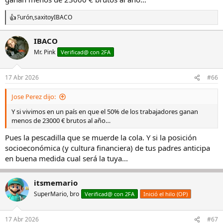
Furón
,
saxito
y
IBACO
R
e
a
IBACO
c
Mr. Pink
c
Verificad@ con 2FA
i
o
n
17 Abr 2026
#66
e
s
Jose Perez dijo:
:
Y si vivimos en un país en que el 50% de los trabajadores ganan
menos de 23000 € brutos al año…
Pues la pescadilla que se muerde la cola. Y si la posición
socioeconómica (y cultura financiera) de tus padres anticipa
en buena medida cual será la tuya...
itsmemario
SuperMario, bro
Verificad@ con 2FA
Inició el hilo (OP)
17 Abr 2026
#67