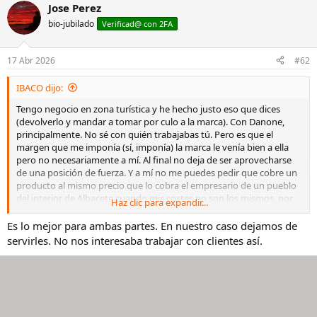
a
Jose Perez
c
bio-jubilado
c
Verificad@ con 2FA
i
o
n
17 Abr 2026
#62
e
s
IBACO dijo:
:
Tengo negocio en zona turística y he hecho justo eso que dices
(devolverlo y mandar a tomar por culo a la marca). Con Danone,
principalmente. No sé con quién trabajabas tú. Pero es que el
margen que me imponía (sí, imponía) la marca le venía bien a ella
pero no necesariamente a mí. Al final no deja de ser aprovecharse
de una posición de fuerza. Y a mí no me puedes pedir que cobre un
producto al mismo precio que lo cobra el empresario de un pueblo
del interior de Albacete cuando mis costes no son los mismos, por
Haz clic para expandir...
más que los de Danone, obviamente, sí lo sean.
Es lo mejor para ambas partes. En nuestro caso dejamos de
servirles. No nos interesaba trabajar con clientes así.