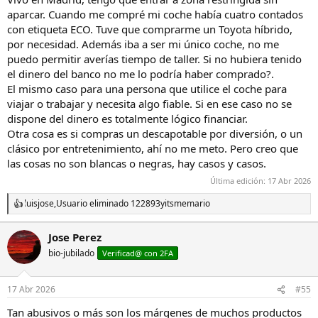
aparcar. Cuando me compré mi coche había cuatro contados
con etiqueta ECO. Tuve que comprarme un Toyota híbrido,
por necesidad. Además iba a ser mi único coche, no me
puedo permitir averías tiempo de taller. Si no hubiera tenido
el dinero del banco no me lo podría haber comprado?.
El mismo caso para una persona que utilice el coche para
viajar o trabajar y necesita algo fiable. Si en ese caso no se
dispone del dinero es totalmente lógico financiar.
Otra cosa es si compras un descapotable por diversión, o un
clásico por entretenimiento, ahí no me meto. Pero creo que
las cosas no son blancas o negras, hay casos y casos.
Última edición:
17 Abr 2026
luisjose
,
Usuario eliminado 122893
y
itsmemario
R
e
a
Jose Perez
c
bio-jubilado
c
Verificad@ con 2FA
i
o
n
17 Abr 2026
#55
e
s
Tan abusivos o más son los márgenes de muchos productos