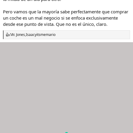
Pero vamos que la mayoría sabe perfectamente que comprar
un coche es un mal negocio si se enfoca exclusivamente
desde ese punto de vista. Que no es el único, claro.
Mr. Jones
,
Isaac
y
itsmemario
R
e
a
c
c
i
o
n
e
s
: