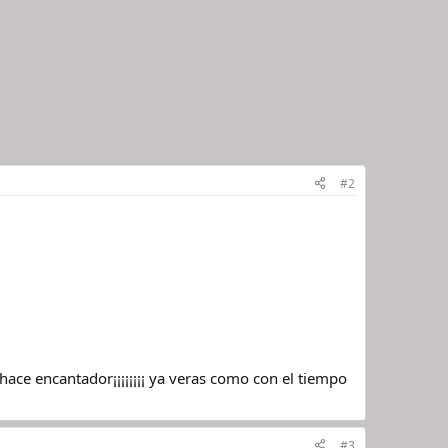
#2
o hace encantador¡¡¡¡¡¡¡¡ ya veras como con el tiempo
#3