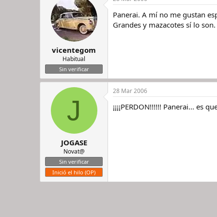
Panerai. A mí no me gustan esp
Grandes y mazacotes sí lo son. 
vicentegom
Habitual
Sin verificar
28 Mar 2006
J
¡¡¡¡PERDON!!!!!! Panerai... es q
JOGASE
Novat@
Sin verificar
Inició el hilo (OP)