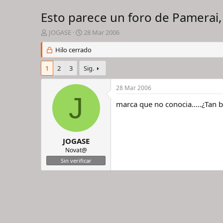
Esto parece un foro de Pamerai,
I
F
JOGASE
28 Mar 2006
n
e
i
Hilo cerrado
c
c
h
i
a
1
2
3
Sig.
a
d
d
e
28 Mar 2006
o
i
J
r
n
marca que no conocia.....¿Tan b
d
i
e
c
l
i
h
o
JOGASE
i
Novat@
l
Sin verificar
o