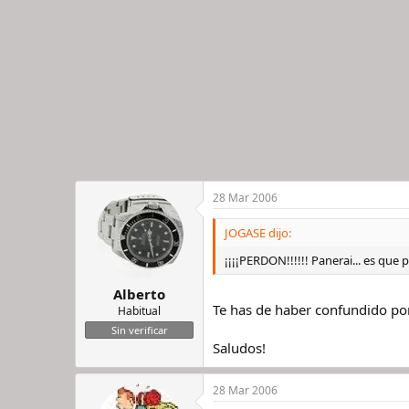
28 Mar 2006
JOGASE dijo:
¡¡¡¡PERDON!!!!!! Panerai... es que 
Alberto
Te has de haber confundido por
Habitual
Sin verificar
Saludos!
28 Mar 2006