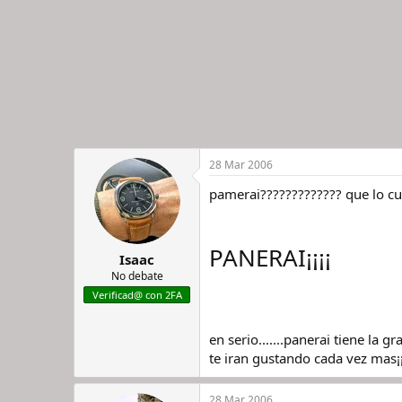
28 Mar 2006
pamerai????????????? que lo cue
PANERAI¡¡¡¡
Isaac
No debate
Verificad@ con 2FA
en serio.......panerai tiene la 
te iran gustando cada vez mas¡¡¡
28 Mar 2006