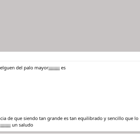
lguen del palo mayor¡¡¡¡¡¡¡¡¡ es
gracia de que siendo tan grande es tan equilibrado y sencillo que l
¡¡¡¡¡¡¡ un saludo