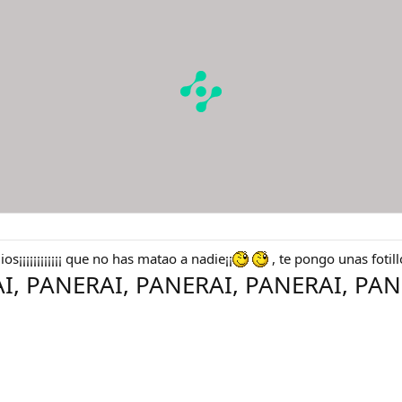
s¡¡¡¡¡¡¡¡¡¡¡¡ que no has matao a nadie¡¡
, te pongo unas fotill
I, PANERAI, PANERAI, PANERAI, PAN