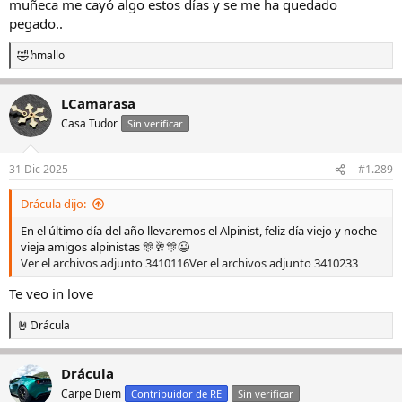
muñeca me cayó algo estos días y se me ha quedado
pegado..
hmallo
R
e
a
LCamarasa
c
c
Casa Tudor
Sin verificar
i
o
n
31 Dic 2025
#1.289
e
s
Drácula dijo:
:
En el último día del año llevaremos el Alpinist, feliz día viejo y noche
vieja amigos alpinistas 🎊🥂🎊😉
Ver el archivos adjunto 3410116
Ver el archivos adjunto 3410233
Te veo in love
Drácula
R
e
a
Drácula
c
c
Carpe Diem
Contribuidor de RE
Sin verificar