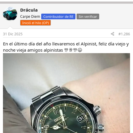
e
a
Drácula
c
c
Carpe Diem
Contribuidor de RE
Sin verificar
i
Inició el hilo (OP)
o
n
e
31 Dic 2025
#1.286
s
En el último día del año llevaremos el Alpinist, feliz día viejo y
:
noche vieja amigos alpinistas 🎊🥂🎊😉