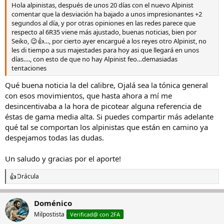
Hola alpinistas, después de unos 20 días con el nuevo Alpinist
comentar que la desviación ha bajado a unos impresionantes +2
segundos al día, y por otras opiniones en las redes parece que
respecto al 6R35 viene más ajustado, buenas noticias, bien por
Seiko, 😉👍…, por cierto ayer encargué a los reyes otro Alpinist, no
les di tiempo a sus majestades para hoy asi que llegará en unos
días…., con esto de que no hay Alpinist feo…demasiadas
tentaciones
Qué buena noticia la del calibre, Ojalá sea la tónica general
con esos movimientos, que hasta ahora a mí me
desincentivaba a la hora de picotear alguna referencia de
éstas de gama media alta. Si puedes compartir más adelante
qué tal se comportan los alpinistas que están en camino ya
despejamos todas las dudas.
Un saludo y gracias por el aporte!
Drácula
R
e
a
Doménico
c
c
Milpostista
Verificad@ con 2FA
i