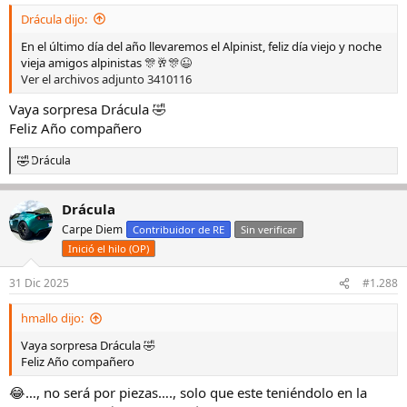
s
Drácula dijo:
:
En el último día del año llevaremos el Alpinist, feliz día viejo y noche
vieja amigos alpinistas 🎊🥂🎊😉
Ver el archivos adjunto 3410116
Vaya sorpresa Drácula 🤣
Feliz Año compañero
Drácula
R
e
a
Drácula
c
c
Carpe Diem
Contribuidor de RE
Sin verificar
i
Inició el hilo (OP)
o
n
e
31 Dic 2025
#1.288
s
:
hmallo dijo:
Vaya sorpresa Drácula 🤣
Feliz Año compañero
😂…, no será por piezas…., solo que este teniéndolo en la