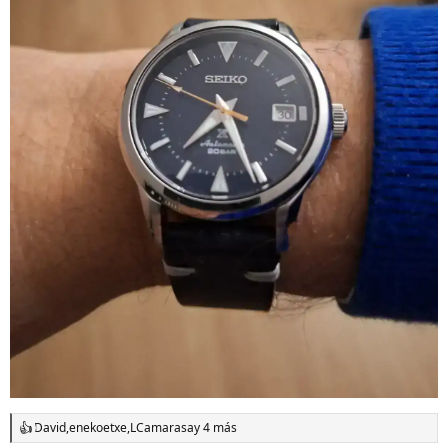
David
,
enekoetxe
,
LCamarasa
y 4 más
R