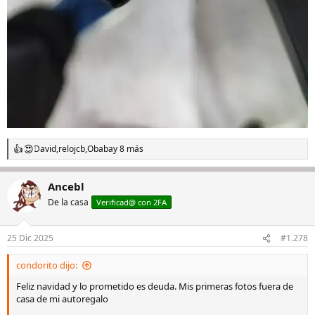
David
,
relojcb
,
Obaba
y 8 más
R
e
a
Ancebl
c
c
De la casa
Verificad@ con 2FA
i
o
n
25 Dic 2025
#1.278
e
s
condorito dijo:
:
Feliz navidad y lo prometido es deuda. Mis primeras fotos fuera de
casa de mi autoregalo