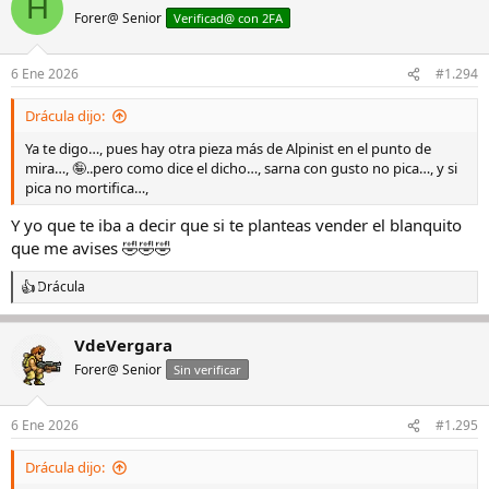
H
c
Forer@ Senior
Verificad@ con 2FA
i
o
n
6 Ene 2026
#1.294
e
s
Drácula dijo:
:
Ya te digo…, pues hay otra pieza más de Alpinist en el punto de
mira…, 🤪..pero como dice el dicho…, sarna con gusto no pica…, y si
pica no mortifica…,
Y yo que te iba a decir que si te planteas vender el blanquito
que me avises 🤣🤣🤣
Drácula
R
e
a
VdeVergara
c
c
Forer@ Senior
Sin verificar
i
o
n
6 Ene 2026
#1.295
e
s
Drácula dijo:
: