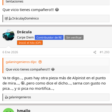
tentaciones
Que vicio tienes compañero!!! 😂
Drácula
y
Doménico
R
e
a
Drácula
c
c
Carpe Diem
Contribuidor de RE
Sin verificar
i
Inició el hilo (OP)
o
n
e
6 Ene 2026
#1.293
s
:
galaningenieros dijo:
Que vicio tienes compañero!!! 😂
Ya te digo…, pues hay otra pieza más de Alpinist en el punto
de mira…, 🤪..pero como dice el dicho…, sarna con gusto no
pica…, y si pica no mortifica…,
galaningenieros
R
e
a
hmallo
c