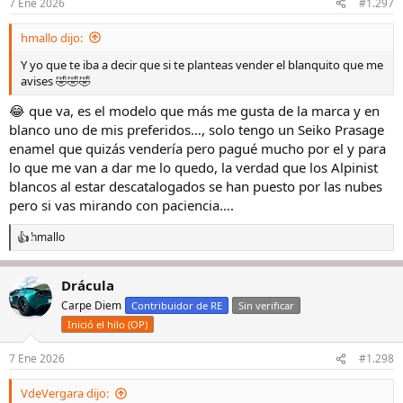
e
7 Ene 2026
#1.297
s
:
hmallo dijo:
Y yo que te iba a decir que si te planteas vender el blanquito que me
avises 🤣🤣🤣
😂 que va, es el modelo que más me gusta de la marca y en
blanco uno de mis preferidos…, solo tengo un Seiko Prasage
enamel que quizás vendería pero pagué mucho por el y para
lo que me van a dar me lo quedo, la verdad que los Alpinist
blancos al estar descatalogados se han puesto por las nubes
pero si vas mirando con paciencia….
hmallo
R
e
a
Drácula
c
c
Carpe Diem
Contribuidor de RE
Sin verificar
i
Inició el hilo (OP)
o
n
e
7 Ene 2026
#1.298
s
:
VdeVergara dijo: