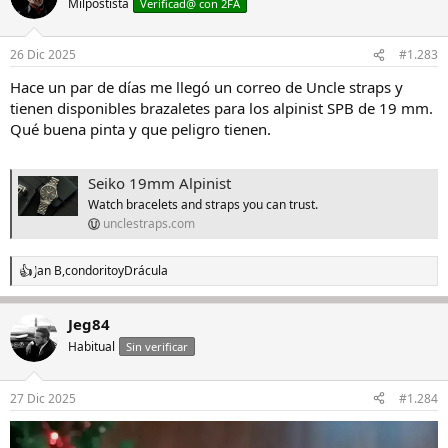
Milpostista
Verificad@ con 2FA
26 Dic 2025
#1.283
Hace un par de días me llegó un correo de Uncle straps y
tienen disponibles brazaletes para los alpinist SPB de 19 mm.
Qué buena pinta y que peligro tienen.
Seiko 19mm Alpinist
Watch bracelets and straps you can trust.
unclestraps.com
Jan B
,
condorito
y
Drácula
R
e
a
Jeg84
c
c
Habitual
Sin verificar
i
o
n
27 Dic 2025
#1.284
e
s
: