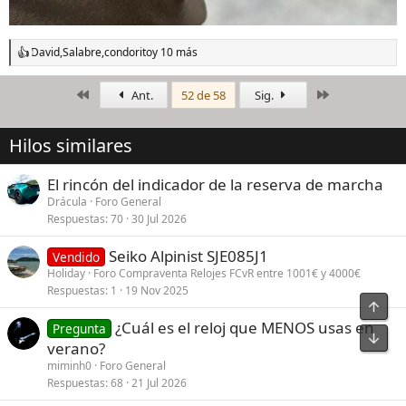
David
,
Salabre
,
condorito
y 10 más
R
e
a
Primero
Último
Ant.
52 de 58
Sig.
c
c
i
Hilos similares
o
n
e
El rincón del indicador de la reserva de marcha
s
Drácula
Foro General
:
Respuestas
70
30 Jul 2026
Seiko Alpinist SJE085J1
Vendido
Holiday
Foro Compraventa Relojes FCvR entre 1001€ y 4000€
Respuestas
1
19 Nov 2025
¿Cuál es el reloj que MENOS usas en
Pregunta
verano?
miminh0
Foro General
Respuestas
68
21 Jul 2026