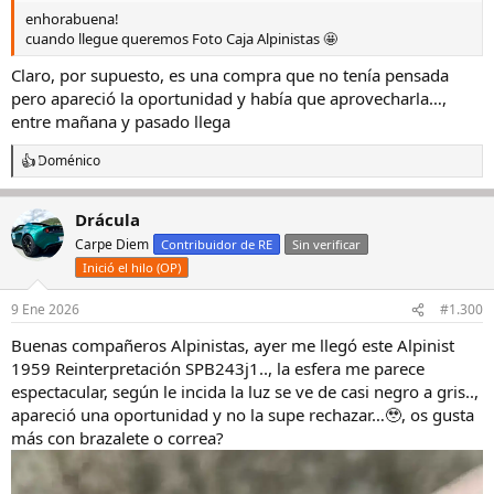
enhorabuena!
cuando llegue queremos Foto Caja Alpinistas 🤩
Claro, por supuesto, es una compra que no tenía pensada
pero apareció la oportunidad y había que aprovecharla…,
entre mañana y pasado llega
Doménico
R
e
a
Drácula
c
c
Carpe Diem
Contribuidor de RE
Sin verificar
i
Inició el hilo (OP)
o
n
e
9 Ene 2026
#1.300
s
Buenas compañeros Alpinistas, ayer me llegó este Alpinist
:
1959 Reinterpretación SPB243j1.., la esfera me parece
espectacular, según le incida la luz se ve de casi negro a gris..,
apareció una oportunidad y no la supe rechazar…🥹, os gusta
más con brazalete o correa?