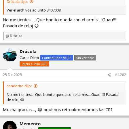
Drácula dijo:
:
Ver el archivos adjunto 3407008
No me tientes.. . Que bonito queda con el armis... Guau!!!!
Pasada de reloj 😃
Drácula
R
e
a
Drácula
c
c
Carpe Diem
Contribuidor de RE
Sin verificar
i
Inició el hilo (OP)
o
n
e
25 Dic 2025
#1.282
s
:
condorito dijo:
No me tientes.. . Que bonito queda con el armis... Guau!!!! Pasada
de reloj 😃
Mucha gracias…, 😂 aquí nos retroalimentamos las CRI
Memento