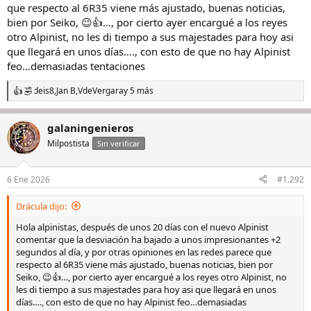
que respecto al 6R35 viene más ajustado, buenas noticias,
bien por Seiko, 😉👍…, por cierto ayer encargué a los reyes
otro Alpinist, no les di tiempo a sus majestades para hoy asi
que llegará en unos días…., con esto de que no hay Alpinist
feo…demasiadas tentaciones
deis8
,
Jan B
,
VdeVergara
y 5 más
R
e
a
galaningenieros
c
c
Milpostista
Sin verificar
i
o
n
6 Ene 2026
#1.292
e
s
Drácula dijo:
:
Hola alpinistas, después de unos 20 días con el nuevo Alpinist
comentar que la desviación ha bajado a unos impresionantes +2
segundos al día, y por otras opiniones en las redes parece que
respecto al 6R35 viene más ajustado, buenas noticias, bien por
Seiko, 😉👍…, por cierto ayer encargué a los reyes otro Alpinist, no
les di tiempo a sus majestades para hoy asi que llegará en unos
días…., con esto de que no hay Alpinist feo…demasiadas