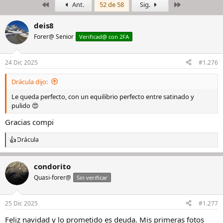
Primero
Último
Ant.
52 de 58
Sig.
i
c
c
h
i
a
deis8
a
d
Forer@ Senior
Verificad@ con 2FA
d
e
o
i
r
n
24 Dic 2025
#1.276
d
i
e
c
Drácula dijo:
l
i
h
o
Le queda perfecto, con un equilibrio perfecto entre satinado y
i
pulido 😍
l
Gracias compi
o
Drácula
R
e
a
condorito
c
c
Quasi-forer@
Sin verificar
i
o
n
25 Dic 2025
#1.277
e
s
Feliz navidad y lo prometido es deuda. Mis primeras fotos
: