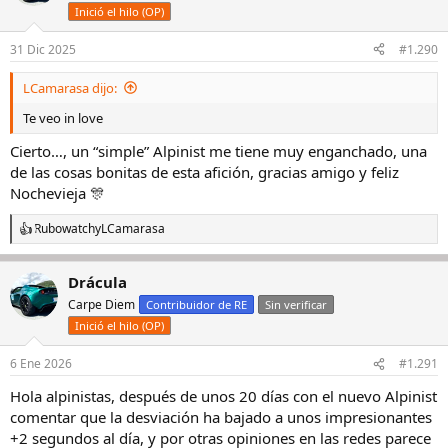
i
Inició el hilo (OP)
o
n
e
31 Dic 2025
#1.290
s
:
LCamarasa dijo:
Te veo in love
Cierto…, un “simple” Alpinist me tiene muy enganchado, una
de las cosas bonitas de esta afición, gracias amigo y feliz
Nochevieja 🎊
Rubowatch
y
LCamarasa
R
e
a
Drácula
c
c
Carpe Diem
Contribuidor de RE
Sin verificar
i
Inició el hilo (OP)
o
n
e
6 Ene 2026
#1.291
s
Hola alpinistas, después de unos 20 días con el nuevo Alpinist
:
comentar que la desviación ha bajado a unos impresionantes
+2 segundos al día, y por otras opiniones en las redes parece