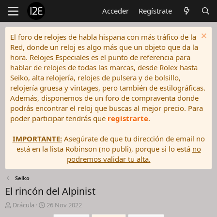
Acceder
Regístrate
El foro de relojes de habla hispana con más tráfico de la
Red, donde un reloj es algo más que un objeto que da la
hora. Relojes Especiales es el punto de referencia para
hablar de relojes de todas las marcas, desde Rolex hasta
Seiko, alta relojería, relojes de pulsera y de bolsillo,
relojería gruesa y vintages, pero también de estilográficas.
Además, disponemos de un foro de compraventa donde
podrás encontrar el reloj que buscas al mejor precio. Para
poder participar tendrás que
registrarte
.
IMPORTANTE:
Asegúrate de que tu dirección de email no
está en la lista Robinson (no publi), porque si lo está
no
podremos validar tu alta.
Seiko
El rincón del Alpinist
I
F
Drácula
26 Nov 2022
n
e