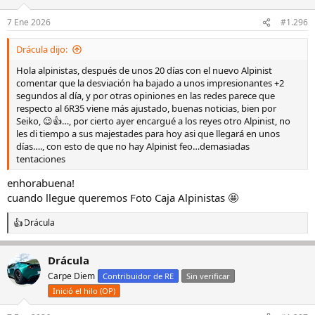
o
n
7 Ene 2026
#1.296
e
s
Drácula dijo:
:
Hola alpinistas, después de unos 20 días con el nuevo Alpinist
comentar que la desviación ha bajado a unos impresionantes +2
segundos al día, y por otras opiniones en las redes parece que
respecto al 6R35 viene más ajustado, buenas noticias, bien por
Seiko, 😉👍…, por cierto ayer encargué a los reyes otro Alpinist, no
les di tiempo a sus majestades para hoy asi que llegará en unos
días…., con esto de que no hay Alpinist feo…demasiadas
tentaciones
enhorabuena!
cuando llegue queremos Foto Caja Alpinistas 🤩
Drácula
R
e
a
Drácula
c
c
Carpe Diem
Contribuidor de RE
Sin verificar
i
Inició el hilo (OP)
o
n