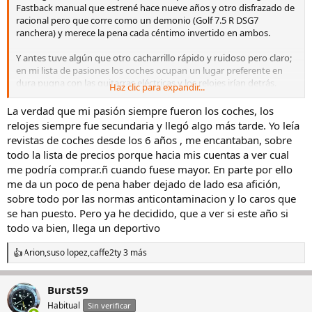
Fastback manual que estrené hace nueve años y otro disfrazado de
racional pero que corre como un demonio (Golf 7.5 R DSG7
ranchera) y merece la pena cada céntimo invertido en ambos.
Y antes tuve algún que otro cacharrillo rápido y ruidoso pero claro;
en mi lista de pasiones los coches ocupan un lugar preferente en
dura pugna con las guitarras eléctricas y los relojes irían detrás.
Haz clic para expandir...
Prescindiendo de ambas pasiones podría lucir en la muñeca incluso
mi ansiado Milsub y un 1655, pero no me iban a transmitir las
La verdad que mi pasión siempre fueron los coches, los
sensaciones de los coches ni de las guitarras (las actuales y pasadas,
relojes siempre fue secundaria y llegó algo más tarde. Yo leía
más de treinta, las tengo amortizadas a base de conciertos), así que
revistas de coches desde los 6 años , me encantaban, sobre
me quedo con mi garaje, mis guitis y mi caja actual… y suspiro
todo la lista de precios porque hacia mis cuentas a ver cual
contemplando mis Steinhart OVM y Vintage GMT.
me podría comprar.ñ cuando fuese mayor. En parte por ello
me da un poco de pena haber dejado de lado esa afición,
Ver el archivos adjunto 3334767
sobre todo por las normas anticontaminacion y lo caros que
se han puesto. Pero ya he decidido, que a ver si este año si
Salud,
… y pisa el acelerador!!
todo va bien, llega un deportivo
Arion
,
suso lopez
,
caffe2t
y 3 más
R
e
a
Burst59
c
c
Habitual
Sin verificar