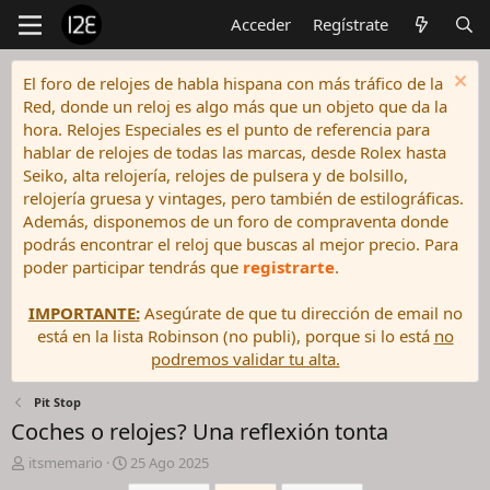
Acceder
Regístrate
El foro de relojes de habla hispana con más tráfico de la
Red, donde un reloj es algo más que un objeto que da la
hora. Relojes Especiales es el punto de referencia para
hablar de relojes de todas las marcas, desde Rolex hasta
Seiko, alta relojería, relojes de pulsera y de bolsillo,
relojería gruesa y vintages, pero también de estilográficas.
Además, disponemos de un foro de compraventa donde
podrás encontrar el reloj que buscas al mejor precio. Para
poder participar tendrás que
registrarte
.
IMPORTANTE:
Asegúrate de que tu dirección de email no
está en la lista Robinson (no publi), porque si lo está
no
podremos validar tu alta.
Pit Stop
Coches o relojes? Una reflexión tonta
I
F
itsmemario
25 Ago 2025
n
e