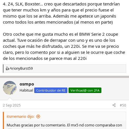
4. Z4, SLK, Boxster... creo que descartados porque tendrían
que tener muchos km y años para que el precio fuese el
mismo que los se arriba. Además me apetece un japonés
como todos los antes mencionados (al menos en parte)
Otro coche que me gusta mucho es el BMW Serie 2 coupe
actual. Tuve ocasión de derrapar con uno y es uno de los
coches que más he disfrutado, un 220i. Se me va se precio
claro, pero lo comento por si a alguien se le ocurre que coche
de los mencionados se parece mas al 220i
Arion
y
Burst59
R
e
a
osmpo
c
c
Habitual
Contribuidor de RE
Verificad@ con 2FA
i
o
n
2 Sep 2025
#50
e
s
itsmemario dijo:
:
Muchas gracias por tu comentario. El mx5 nd como comparaba con