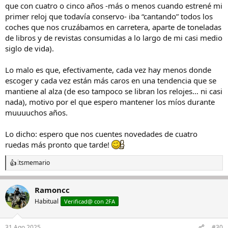
que con cuatro o cinco años -más o menos cuando estrené mi
primer reloj que todavía conservo- iba “cantando” todos los
coches que nos cruzábamos en carretera, aparte de toneladas
de libros y de revistas consumidas a lo largo de mi casi medio
siglo de vida).
Lo malo es que, efectivamente, cada vez hay menos donde
escoger y cada vez están más caros en una tendencia que se
mantiene al alza (de eso tampoco se libran los relojes… ni casi
nada), motivo por el que espero mantener los míos durante
muuuuchos años.
Lo dicho: espero que nos cuentes novedades de cuatro
ruedas más pronto que tarde!
itsmemario
R
e
a
Ramoncc
c
c
Habitual
Verificad@ con 2FA
i
o
n
31 Ago 2025
#30