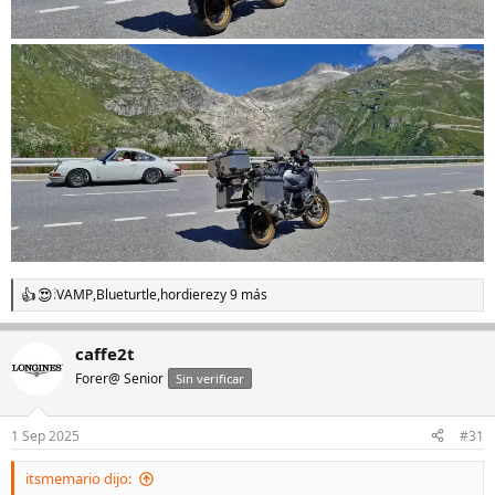
iVAMP
,
Blueturtle
,
hordierez
y 9 más
R
e
a
caffe2t
c
c
Forer@ Senior
Sin verificar
i
o
n
1 Sep 2025
#31
e
s
itsmemario dijo:
: