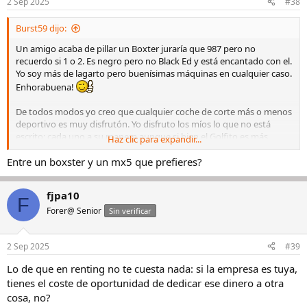
2 Sep 2025
#38
e
s
Burst59 dijo:
:
Un amigo acaba de pillar un Boxter juraría que 987 pero no
recuerdo si 1 o 2. Es negro pero no Black Ed y está encantado con el.
Yo soy más de lagarto pero buenísimas máquinas en cualquier caso.
Enhorabuena!
De todos modos yo creo que cualquier coche de corte más o menos
deportivo es muy disfrutón. Yo disfruto los míos lo que no está
escrito; cada uno a su manera aunque si bien el Golfito es más
Haz clic para expandir...
ratonero y efectivo en ciertas situaciones (es un misil muy bien
afinado), las sensaciones que transmite la combinación de V8
Entre un boxster y un mx5 que prefieres?
gordo/manual/trasera lo hacen algo muy, muy especial y sin fundir
un pastizal en comprarlo y mantenerlo. 🤘🏾😎
fjpa10
F
Forer@ Senior
Sin verificar
2 Sep 2025
#39
Lo de que en renting no te cuesta nada: si la empresa es tuya,
tienes el coste de oportunidad de dedicar ese dinero a otra
cosa, no?