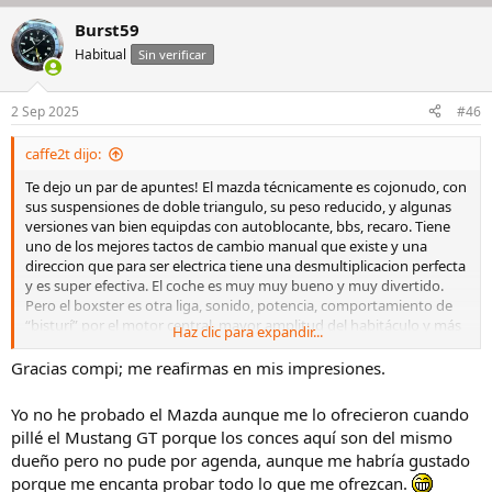
a
Burst59
c
c
Habitual
Sin verificar
i
o
n
2 Sep 2025
#46
e
s
caffe2t dijo:
:
Te dejo un par de apuntes! El mazda técnicamente es cojonudo, con
sus suspensiones de doble triangulo, su peso reducido, y algunas
versiones van bien equipdas con autoblocante, bbs, recaro. Tiene
uno de los mejores tactos de cambio manual que existe y una
direccion que para ser electrica tiene una desmultiplicacion perfecta
y es super efectiva. El coche es muy muy bueno y muy divertido.
Pero el boxster es otra liga, sonido, potencia, comportamiento de
“bisturí” por el motor central, mayor amplitud del habitáculo y más
Haz clic para expandir...
capacidad de carga para viajes.
Gracias compi; me reafirmas en mis impresiones.
Yo no he probado el Mazda aunque me lo ofrecieron cuando
pillé el Mustang GT porque los conces aquí son del mismo
dueño pero no pude por agenda, aunque me habría gustado
porque me encanta probar todo lo que me ofrezcan.