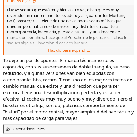
Burst59 dijo:
El MX5 seguro que está muy bien a su nivel, dicen que es muy
divertido, un mantenimiento llevadero y al igual que los Mustang,
Golf, Boxster, 911… viene de una de las pocos sagas míticas que
quedan, pero hablamos de niveles muy distintos en cuanto a
motor/potencia, ingeniería, puesta a punto… y una imagen de
marca que por ahora hace que al Porsche no le pierdas e incluso le
saques algo a tu inversión si decides largarlo.
Haz clic para expandir...
Pudiendo pagarlo y hacer frente al mayor gasto que suponen
mantenimiento y posibles averías, Boxster sin dudarlo.
Te dejo un par de apuntes! El mazda técnicamente es
cojonudo, con sus suspensiones de doble triangulo, su peso
reducido, y algunas versiones van bien equipdas con
autoblocante, bbs, recaro. Tiene uno de los mejores tactos de
cambio manual que existe y una direccion que para ser
electrica tiene una desmultiplicacion perfecta y es super
efectiva. El coche es muy muy bueno y muy divertido. Pero el
boxster es otra liga, sonido, potencia, comportamiento de
“bisturí” por el motor central, mayor amplitud del habitáculo y
más capacidad de carga para viajes.
itsmemario
y
Burst59
R
e