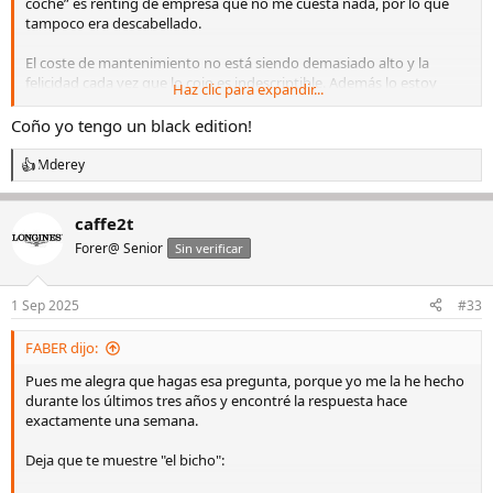
coche” es renting de empresa que no me cuesta nada, por lo que
tampoco era descabellado.
El coste de mantenimiento no está siendo demasiado alto y la
felicidad cada vez que lo cojo es indescriptible. Además lo estoy
Haz clic para expandir...
usando mucho más de lo que pensaba (mi idea era solo para fin de
semana, pero al final lo estoy cogiendo 3-4 veces cada semana) y lo
Coño yo tengo un black edition!
estoy aprovechando muchísimo.
Mderey
R
Si te lo puedes permitir, hazlo. Sino algún día será demasiado
e
tarde…y en general este tipo de coches, y más de segunda mano,
a
no pierden valor si tienes que venderlo en un par de años. Y que te
caffe2t
c
quiten lo bailado!!
c
Forer@ Senior
Sin verificar
i
o
Ver el archivos adjunto 3331436
n
1 Sep 2025
#33
e
s
FABER dijo:
:
Pues me alegra que hagas esa pregunta, porque yo me la he hecho
durante los últimos tres años y encontré la respuesta hace
exactamente una semana.
Deja que te muestre "el bicho":