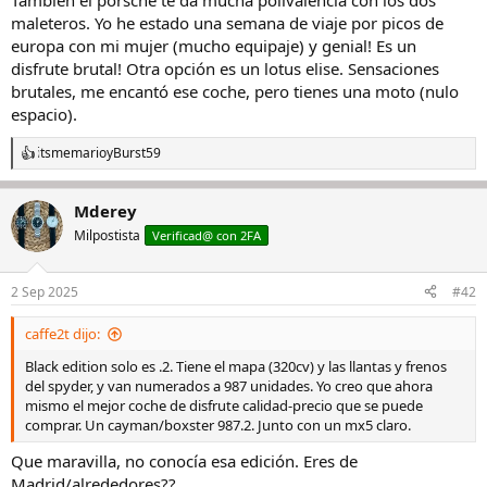
También el porsche te da mucha polivalencia con los dos
:
maleteros. Yo he estado una semana de viaje por picos de
europa con mi mujer (mucho equipaje) y genial! Es un
disfrute brutal! Otra opción es un lotus elise. Sensaciones
brutales, me encantó ese coche, pero tienes una moto (nulo
espacio).
itsmemario
y
Burst59
R
e
a
Mderey
c
c
Milpostista
Verificad@ con 2FA
i
o
n
2 Sep 2025
#42
e
s
caffe2t dijo:
:
Black edition solo es .2. Tiene el mapa (320cv) y las llantas y frenos
del spyder, y van numerados a 987 unidades. Yo creo que ahora
mismo el mejor coche de disfrute calidad-precio que se puede
comprar. Un cayman/boxster 987.2. Junto con un mx5 claro.
Que maravilla, no conocía esa edición. Eres de
Madrid/alrededores??