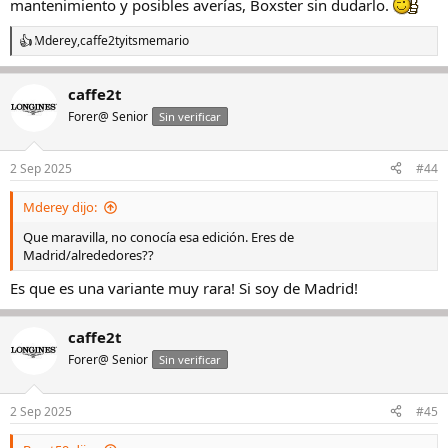
mantenimiento y posibles averías, Boxster sin dudarlo.
Mderey
,
caffe2t
y
itsmemario
R
e
a
caffe2t
c
c
Forer@ Senior
Sin verificar
i
o
n
2 Sep 2025
#44
e
s
Mderey dijo:
:
Que maravilla, no conocía esa edición. Eres de
Madrid/alrededores??
Es que es una variante muy rara! Si soy de Madrid!
caffe2t
Forer@ Senior
Sin verificar
2 Sep 2025
#45