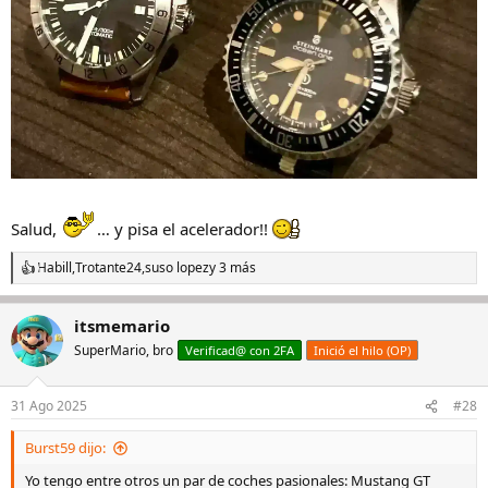
Salud,
… y pisa el acelerador!!
Habill
,
Trotante24
,
suso lopez
y 3 más
R
e
a
itsmemario
c
c
SuperMario, bro
Verificad@ con 2FA
Inició el hilo (OP)
i
o
n
31 Ago 2025
#28
e
s
Burst59 dijo:
:
Yo tengo entre otros un par de coches pasionales: Mustang GT