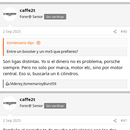
caffe2t
Forer@ Senior
Sin verificar
2 Sep 2025
#40
itsmemario dijo:
Entre un boxster y un mx5 que prefieres?
Son ligas distintas. Yo si el dinero no es problema, porsche
siempre. Pero no solo por marca, motor etc, sino por motor
central. Eso si, buscaría un 6 cilindros.
Mderey
,
itsmemario
y
Burst59
R
e
a
caffe2t
c
c
Forer@ Senior
Sin verificar
i
o
n
2 Sep 2025
#41
e
s