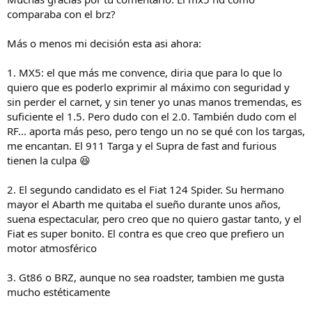
comparaba con el brz?
Sobre si coche pasional o reloj…
Coche sin duda.
Más o menos mi decisión esta asi ahora:
He tenido mx5 nd, abarth, Subaru brz, y ahora un gr yaris…
No me emociona lo mismo mirarme la muñeca que hacerme unas
1. MX5: el que más me convence, diria que para lo que lo
curvas.
quiero que es poderlo exprimir al máximo con seguridad y
Un roadster divertido es el mejor quita penas que hay.
sin perder el carnet, y sin tener yo unas manos tremendas, es
Sales del trabajo “agobiado”, descapotas, escoges el camino largo
suficiente el 1.5. Pero dudo con el 2.0. También dudo com el
de vuelta a casa…, y llegas renovado.
RF... aporta más peso, pero tengo un no se qué con los targas,
me encantan. El 911 Targa y el Supra de fast and furious
Además, el mejor momento para hacerlo ya pasó. Cada vez hay
tienen la culpa 😆
menos oferta y más cara.
Hazlo, no te arrepentirás!
Además son coches que cuando te canses apenas le perderás.
2. El segundo candidato es el Fiat 124 Spider. Su hermano
mayor el Abarth me quitaba el sueño durante unos años,
suena espectacular, pero creo que no quiero gastar tanto, y el
Fiat es super bonito. El contra es que creo que prefiero un
motor atmosférico
3. Gt86 o BRZ, aunque no sea roadster, tambien me gusta
mucho estéticamente