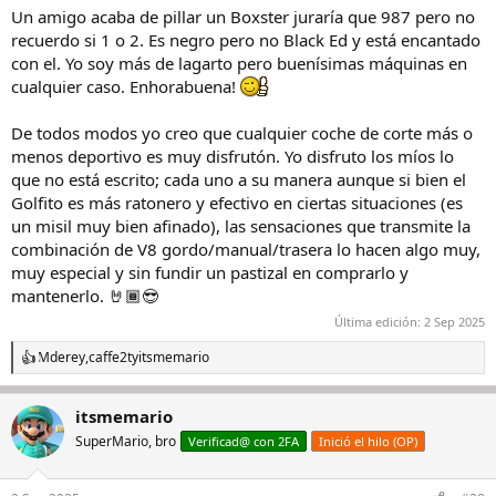
Un amigo acaba de pillar un Boxster juraría que 987 pero no
recuerdo si 1 o 2. Es negro pero no Black Ed y está encantado
con el. Yo soy más de lagarto pero buenísimas máquinas en
cualquier caso. Enhorabuena!
De todos modos yo creo que cualquier coche de corte más o
menos deportivo es muy disfrutón. Yo disfruto los míos lo
que no está escrito; cada uno a su manera aunque si bien el
Golfito es más ratonero y efectivo en ciertas situaciones (es
un misil muy bien afinado), las sensaciones que transmite la
combinación de V8 gordo/manual/trasera lo hacen algo muy,
muy especial y sin fundir un pastizal en comprarlo y
mantenerlo. 🤘🏾😎
Última edición:
2 Sep 2025
Mderey
,
caffe2t
y
itsmemario
R
e
a
itsmemario
c
c
SuperMario, bro
Verificad@ con 2FA
Inició el hilo (OP)
i
o
n