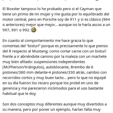
El Boxster tampoco lo he probado pero si el Cayman que
tiene un primo de mi mujer y me gusta por lo equilibrado del
motor central, pero en Porsche soy de 911 y si es clásico (964
o anteriores) mejor que mejor… aunque no le haría ascos a un
997, 991 o 992.
En cuanto al comportamiento me hace gracia lo que
comentas del “bisturí” porque es precisamente lo que pienso
del R respecto al Mustang; como cortar carne con un bisturí
frente a ir abriéndote camino por la maleza con un machete
muy bien afilado: suspensiones independientes
(McPherson/triángulos), autoblocante, Brembo de 6
pistones/380 mm delante-4 pistones/330 atrás, cambio con
recorridos cortos y muy buen tacto... pero lo que no equipé
en su día fueron los recaro porque los probé en uno de
gerencia y me parecieron incómodos para el uso bastante
habitual que le doy.
Son dos conceptos muy diferentes aunque muy divertidos a
su manera, pero por poner un ejemplo, harían falta muy