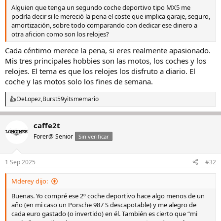
Alguien que tenga un segundo coche deportivo tipo MX5 me
podría decir si le mereció la pena el coste que implica garaje, seguro,
amortización, sobre todo comparando con dedicar ese dinero a
otra aficion como son los relojes?
Cada céntimo merece la pena, si eres realmente apasionado.
Mis tres principales hobbies son las motos, los coches y los
relojes. El tema es que los relojes los disfruto a diario. El
coche y las motos solo los fines de semana.
DeLopez
,
Burst59
y
itsmemario
R
e
a
caffe2t
c
c
Forer@ Senior
Sin verificar
i
o
n
1 Sep 2025
#32
e
s
Mderey dijo:
:
Buenas. Yo compré ese 2º coche deportivo hace algo menos de un
año (en mi caso un Porsche 987 S descapotable) y me alegro de
cada euro gastado (o invertido) en él. También es cierto que “mi