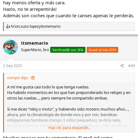
hay menos oferta y más cara.
Hazlo, no te arrepentirás!
Además son coches que cuando te canses apenas le perderás.
Arion
,
suso lopez
y
itsmemario
R
e
a
itsmemario
c
c
SuperMario, bro
Verificad@ con 2FA
Inició el hilo (OP)
i
o
n
2 Sep 2025
#49
e
s
osmpo dijo:
:
A mí me gusta casi todo lo que tenga ruedas.
Ha habido momentos en los que han preponderado los relojes y en
otros las ruedas…, pero siempre he compartido ambas.
Si me dices “reloj o moto”, y habiendo sido motero muchos años…,
ahora, por la climatología de donde vivo y por mis -benditas-
obligaciones familiares (tengo 3 niños pequeños), te diría reloj.
No tengo tiempo para motos porque no me iba a ir solo, el reloj lo
Haz clic para expandir...
usas a diario, no tiene costes asociados y no te pone en riesgo (voy
viejo, supongo)…
Muchas gracias por tu comentario. El mx5 nd como