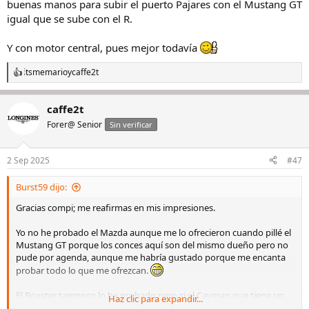
buenas manos para subir el puerto Pajares con el Mustang GT
igual que se sube con el R.
Y con motor central, pues mejor todavía
itsmemario
y
caffe2t
R
e
a
caffe2t
c
c
Forer@ Senior
Sin verificar
i
o
n
2 Sep 2025
#47
e
s
Burst59 dijo:
:
Gracias compi; me reafirmas en mis impresiones.
Yo no he probado el Mazda aunque me lo ofrecieron cuando pillé el
Mustang GT porque los conces aquí son del mismo dueño pero no
pude por agenda, aunque me habría gustado porque me encanta
probar todo lo que me ofrezcan.
El Boxster tampoco lo he probado pero si el Cayman que tiene un
Haz clic para expandir...
primo de mi mujer y me gusta por lo equilibrado del motor central,