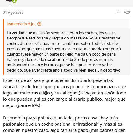
i
o
n
31 Ago 2025
#29
e
s
itsmemario dijo:
:
La verdad que mi pasión siempre fueron los coches, los relojes
siempre fue secundaria y llegó algo más tarde. Yo leía revistas de
coches desde los 6 años , me encantaban, sobre todo la lista de
precios porque hacia mis cuentas a ver cual me podría comprar.ñ
cuando fuese mayor. En parte por ello me da un poco de pena
haber dejado de lado esa afición, sobre todo por las normas
anticontaminacion y lo caros que se han puesto. Pero ya he
decidido, que a ver si este año si todo va bien, llega un deportivo
Espero que así sea y que puedas disfrutarlo pese a las
zancadillas de todo tipo que nos ponen los mamonazos que
legislan mientras ell@s y sus allegad@s viajan en avión todo
lo que pueden y si es con cargo al erario público, mejor que
mejor (para ell@s).
Dejando la piara política a un lado, pocas cosas hay más
pasionales que un coche pasional e “irracional” y más si es
como en nuestro caso, algo tan arraigado (mis padres dicen