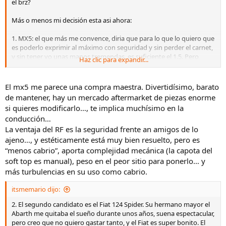
el brz?
Más o menos mi decisión esta asi ahora:
1. MX5: el que más me convence, diria que para lo que lo quiero que
es poderlo exprimir al máximo con seguridad y sin perder el carnet,
y sin tener yo unas manos tremendas, es suficiente el 1.5. Pero
Haz clic para expandir...
dudo con el 2.0. También dudo com el RF... aporta más peso, pero
tengo un no se qué con los targas, me encantan. El 911 Targa y el
Supra de fast and furious tienen la culpa 😆
El mx5 me parece una compra maestra. Divertidísimo, barato
de mantener, hay un mercado aftermarket de piezas enorme
si quieres modificarlo…, te implica muchísimo en la
conducción…
La ventaja del RF es la seguridad frente an amigos de lo
ajeno…, y estéticamente está muy bien resuelto, pero es
“menos cabrio”, aporta complejidad mecánica (la capota del
soft top es manual), peso en el peor sitio para ponerlo… y
más turbulencias en su uso como cabrio.
itsmemario dijo:
2. El segundo candidato es el Fiat 124 Spider. Su hermano mayor el
Abarth me quitaba el sueño durante unos años, suena espectacular,
pero creo que no quiero gastar tanto, y el Fiat es super bonito. El