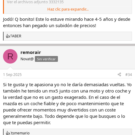
Ver el archivos adjunto 3332135
Haz clic para expandir...
Ver el archivos adjunto 3332136
Jodó! Q bonito! Este lo estuve mirando hace 4-5 años y desde
Ver el archivos adjunto 3332137
entonces han pegado un subidón de precios!
Un 124 spider con modificaciones en potencia y par (repro a 182cv),
suspensión, frenos, ruedas...
FABER
R
Una gozada que disfruto muchísimo cada vez que lo uso.
e
No le des muchas vueltas y, si te animas por este modelo, te
a
comparto toda la información que pueda proporcionarte.
remorair
c
R
c
Novat@
Sin verificar
i
o
n
1 Sep 2025
#34
e
s
Si te gusta y te apasiona yo no le daría demasiadas vueltas. Yo
:
también he tenido un mx5 junto con una moto y otro coche y
la verdad que no es un gasto exagerado. En el caso de el
mazda es un coche fiable y de poco mantenimiento que te
puede ofrecer momentos muy divertidos con un coste
generalmente bajo. Todo depende que lo que busques o lo
que te puedas permitir.
itsmemario
R