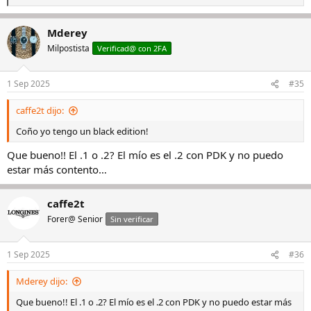
e
a
Mderey
c
c
Milpostista
Verificad@ con 2FA
i
o
n
1 Sep 2025
#35
e
s
caffe2t dijo:
:
Coño yo tengo un black edition!
Que bueno!! El .1 o .2? El mío es el .2 con PDK y no puedo
estar más contento…
caffe2t
Forer@ Senior
Sin verificar
1 Sep 2025
#36
Mderey dijo:
Que bueno!! El .1 o .2? El mío es el .2 con PDK y no puedo estar más