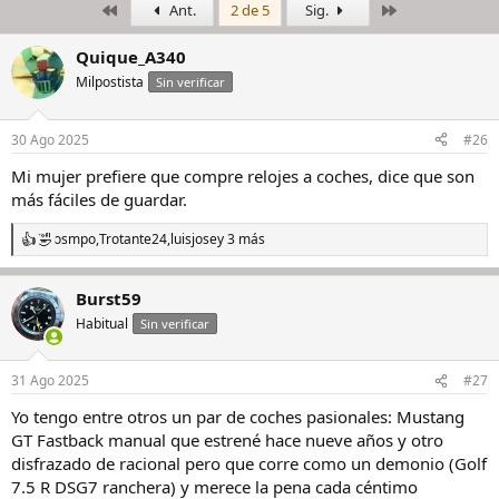
Primero
Último
Ant.
2 de 5
Sig.
i
c
c
h
i
a
Quique_A340
a
d
Milpostista
Sin verificar
d
e
o
i
r
n
30 Ago 2025
#26
d
i
e
c
Mi mujer prefiere que compre relojes a coches, dice que son
l
i
más fáciles de guardar.
h
o
i
osmpo
,
Trotante24
,
luisjose
y 3 más
R
l
e
o
a
Burst59
c
c
Habitual
Sin verificar
i
o
n
31 Ago 2025
#27
e
s
Yo tengo entre otros un par de coches pasionales: Mustang
:
GT Fastback manual que estrené hace nueve años y otro
disfrazado de racional pero que corre como un demonio (Golf
7.5 R DSG7 ranchera) y merece la pena cada céntimo