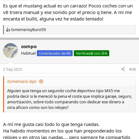
pero en Porsche soy de 911 y si es clásico (964 o anteriores) mejor
Es que el mustang actual es un carrazo! Pocos coches con un
que mejor… aunque no le haría ascos a un 997, 991 o 992.
v8 trsera manual y ese sonido por el precio q tiene. A mi me
encanta el bullit, alguna vez he estado tentado!
En cuanto al comportamiento me hace gracia lo que comentas del
“bisturí” porque es precisamente lo que pienso del R respecto al
itsmemario
y
Burst59
R
Mustang; como cortar carne con un bisturí frente a ir abriéndote
e
camino por la maleza con un machete muy bien afilado:
a
suspensiones independientes (McPherson/triángulos),
osmpo
c
autoblocante, Brembo de 6 pistones/380 mm delante-4
c
Habitual
Contribuidor de RE
Verificad@ con 2FA
pistones/330 atrás, cambio con recorridos cortos y muy buen
i
tacto... pero lo que no equipé en su día fueron los recaro porque los
o
n
probé en uno de gerencia y me parecieron incómodos para el uso
2 Sep 2025
#48
e
bastante habitual que le doy.
s
itsmemario dijo:
:
Son dos conceptos muy diferentes aunque muy divertidos a su
manera, pero por poner un ejemplo, harían falta muy buenas
Alguien que tenga un segundo coche deportivo tipo MX5 me
manos para subir el puerto Pajares con el Mustang GT igual que se
podría decir si le mereció la pena el coste que implica garaje, seguro,
sube con el R.
amortización, sobre todo comparando con dedicar ese dinero a
otra aficion como son los relojes?
Y con motor central, pues mejor todavía
A mí me gusta casi todo lo que tenga ruedas.
Ha habido momentos en los que han preponderado los
relojes y en otros las ruedas…, pero siempre he compartido