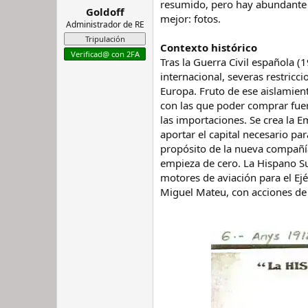
resumido, pero hay abundante d
Goldoff
r
n
mejor: fotos.
d
i
Administrador de RE
e
c
Tripulación
Contexto histórico
l
i
Verificad@ con 2FA
h
o
Tras la Guerra Civil española
i
internacional, severas restricc
l
Europa. Fruto de ese aislamient
o
con las que poder comprar fuera
las importaciones. Se crea la E
aportar el capital necesario pa
propósito de la nueva compañía
empieza de cero. La Hispano Sui
motores de aviación para el Ejé
Miguel Mateu, con acciones d