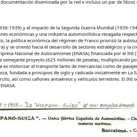
ocumentación diseminada por la red e incluso un par de libros qu
 (1936-1939) y el impacto de la Segunda Guerra Mundial (1939-19
iones económicas y una industria automovilística rezagada respect
o, la política económica del régimen de Franco priorizó la autosu
) y se orientó hacia el desarrollo de sectores estratégicos y la c
mpresa Nacional de Autocamiones (ENASA) financiada por el INI (In
ra semejante proyecto (625 millones de pesetas, multiplicando por 
 es motorizar el transporte tanto de mercancías como de pasaje
za, fundada a principios de siglo y radicada inicialmente en La 
rcito, así como cañones antiaéreos y vehículos terrestres. El INI
e ENASA.