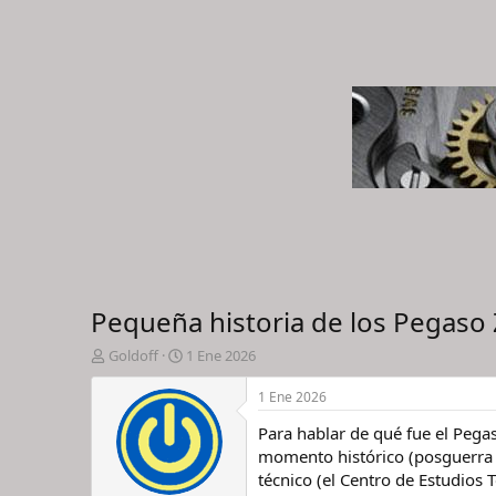
Pequeña historia de los Pegaso
I
F
Goldoff
1 Ene 2026
n
e
i
c
1 Ene 2026
c
h
Para hablar de qué fue el Pega
i
a
a
d
momento histórico (posguerra e
d
e
técnico (el Centro de Estudios 
o
i