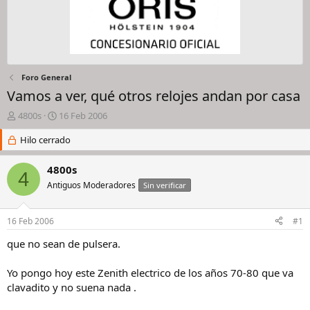
Foro General
Vamos a ver, qué otros relojes andan por casa
I
F
4800s
16 Feb 2006
n
e
i
Hilo cerrado
c
c
h
i
a
4800s
4
a
d
Antiguos Moderadores
Sin verificar
d
e
o
i
r
n
16 Feb 2006
#1
d
i
e
c
que no sean de pulsera.
l
i
h
o
Yo pongo hoy este Zenith electrico de los años 70-80 que va
i
clavadito y no suena nada .
l
o