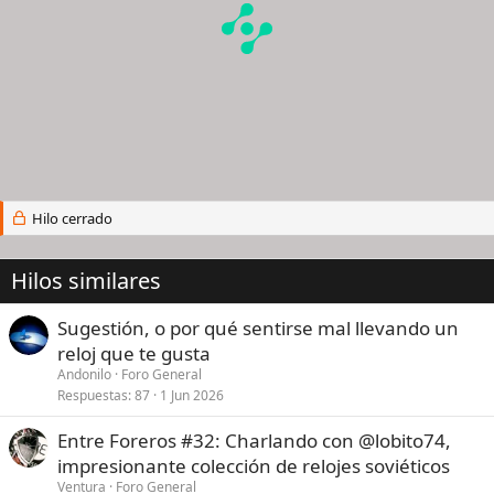
Hilo cerrado
Hilos similares
Sugestión, o por qué sentirse mal llevando un
reloj que te gusta
Andonilo
Foro General
Respuestas
87
1 Jun 2026
Entre Foreros #32: Charlando con @lobito74,
impresionante colección de relojes soviéticos
Ventura
Foro General