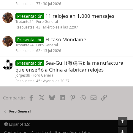
Respuestas
77
30 Jul 2026
11 relojes en 1.000 mensajes
Presentación
Trotante24
Foro General
Respuestas
43
Miércoles a las 22:07
El caso Mondaine.
Presentación
Trotante24
Foro General
Respuestas
62
13 Jul 2026
Sea-Gull (海鸥表): la manufactura
Presentación
que enseñó a China a fabricar relojes
jorgesdb
Foro General
Respuestas
45
Ayer a las 20:37
Facebook
X
Bluesky
LinkedIn
Pinterest
WhatsApp
Email
Enlace
Compartir:
Foro General
Arrib
Español (ES)
Pie
Contáctanos
Aviso Legal
Protección de datos