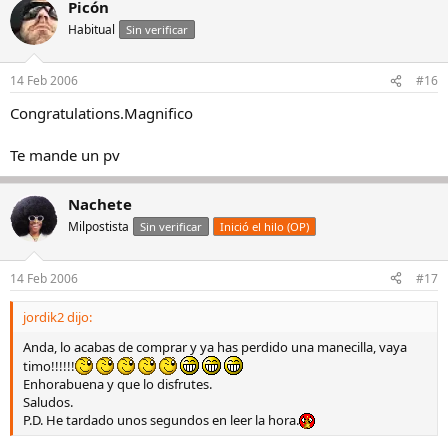
Picón
Habitual
Sin verificar
14 Feb 2006
#16
Congratulations.Magnifico
Te mande un pv
Nachete
Milpostista
Sin verificar
Inició el hilo (OP)
14 Feb 2006
#17
jordik2 dijo:
Anda, lo acabas de comprar y ya has perdido una manecilla, vaya
timo!!!!!!
Enhorabuena y que lo disfrutes.
Saludos.
P.D. He tardado unos segundos en leer la hora.