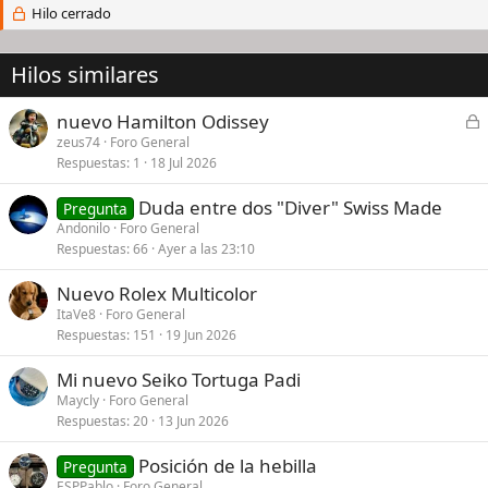
Hilo cerrado
Hilos similares
C
nuevo Hamilton Odissey
e
zeus74
Foro General
Respuestas
1
18 Jul 2026
r
r
Duda entre dos "Diver" Swiss Made
Pregunta
a
Andonilo
Foro General
d
Respuestas
66
Ayer a las 23:10
o
Nuevo Rolex Multicolor
ItaVe8
Foro General
Respuestas
151
19 Jun 2026
Mi nuevo Seiko Tortuga Padi
Maycly
Foro General
Respuestas
20
13 Jun 2026
Posición de la hebilla
Pregunta
ESPPablo
Foro General