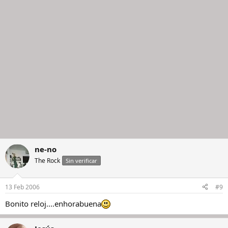
ne-no
The Rock
Sin verificar
13 Feb 2006
#9
Bonito reloj....enhorabuena