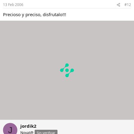
13 Feb 2006
#12
Precioso y preciso, disfrutalo!!!
jordik2
J
Novat@
Sin verificar