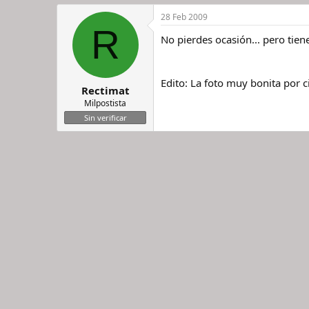
28 Feb 2009
R
No pierdes ocasión... pero tiene
Edito: La foto muy bonita por ci
Rectimat
Milpostista
Sin verificar