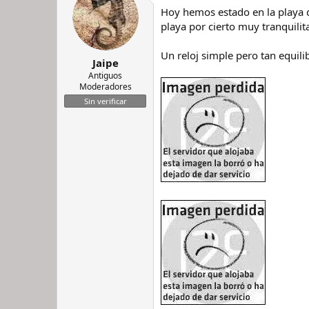
r
n
Hoy hemos estado en la playa
d
i
playa por cierto muy tranquili
e
c
l
i
Un reloj simple pero tan equil
h
o
Jaipe
i
Antiguos
l
Moderadores
o
Sin verificar