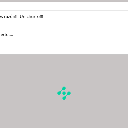
s razón!!! Un churro!!!
erto....