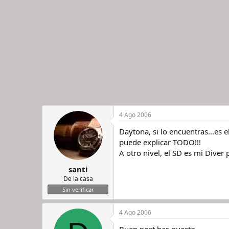
4 Ago 2006
Daytona, si lo encuentras...es 
puede explicar TODO!!!
A otro nivel, el SD es mi Diver 
santi
De la casa
Sin verificar
4 Ago 2006
Buen post has puesto...