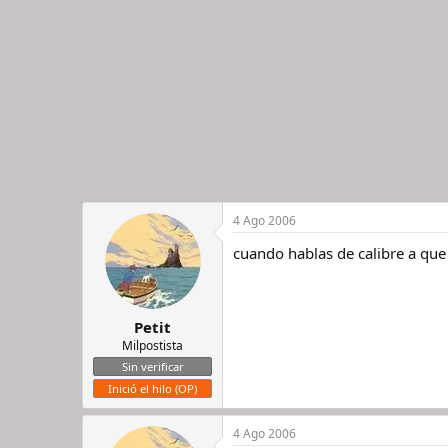
4 Ago 2006
cuando hablas de calibre a que
Petit
Milpostista
Sin verificar
Inició el hilo (OP)
4 Ago 2006