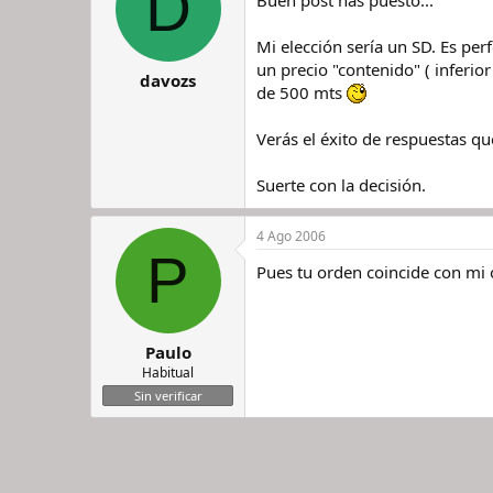
D
Mi elección sería un SD. Es per
un precio "contenido" ( infer
davozs
de 500 mts
Verás el éxito de respuestas qu
Suerte con la decisión.
4 Ago 2006
P
Pues tu orden coincide con mi
Paulo
Habitual
Sin verificar