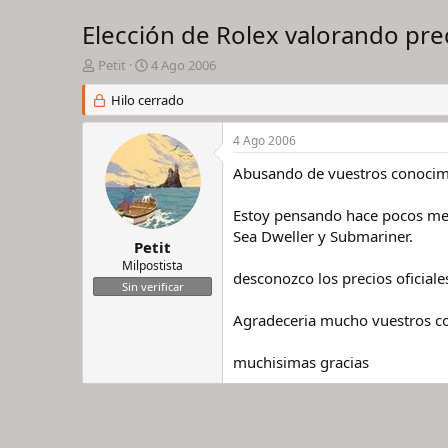
Elección de Rolex valorando prec
I
F
Petit
4 Ago 2006
n
e
i
Hilo cerrado
c
c
h
i
a
4 Ago 2006
a
d
d
e
Abusando de vuestros conocimie
o
i
r
n
Estoy pensando hace pocos mese
d
i
Sea Dweller y Submariner.
e
c
Petit
l
i
Milpostista
desconozco los precios oficiale
h
o
Sin verificar
i
l
Agradeceria mucho vuestros con
o
muchisimas gracias