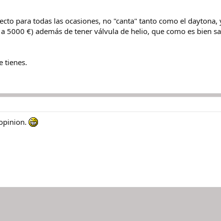
fecto para todas las ocasiones, no "canta" tanto como el daytona,
ior a 5000 €) además de tener válvula de helio, que como es bie
e tienes.
 opinion.