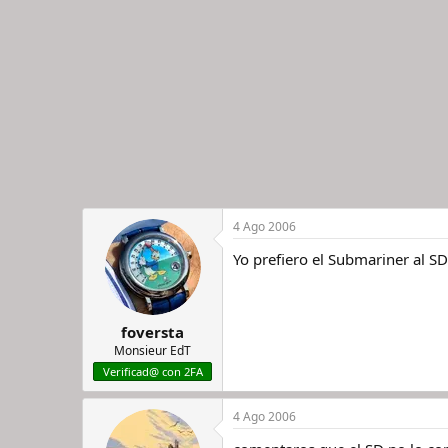
4 Ago 2006
Yo prefiero el Submariner al S
foversta
Monsieur EdT
Verificad@ con 2FA
4 Ago 2006