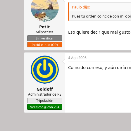
Paulo dijo:
Pues tu orden coincide con mi op
Petit
Eso quiere decir que mal gust
Milpostista
Sin verificar
Inició el hilo (OP)
4 Ago 2006
Coincido con eso, y aún diría má
Goldoff
Administrador de RE
Tripulación
Verificad@ con 2FA