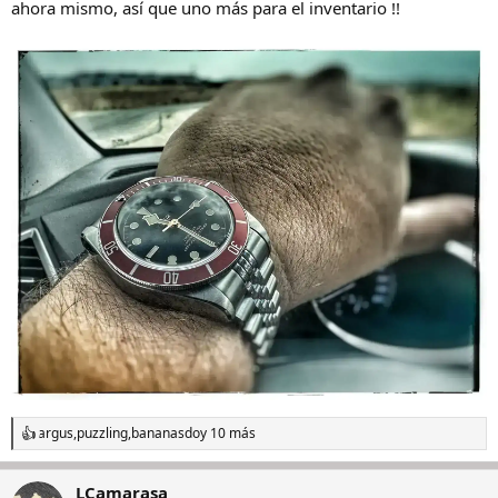
ahora mismo, así que uno más para el inventario !!
argus
,
puzzling
,
bananasdo
y 10 más
R
e
a
LCamarasa
c