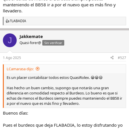
manteniendo el BB58 ir a por el nuevo que es más fino y
llevadero.
FLABADIA
R
e
a
Jakkemate
c
J
c
Quasi-forer@
Sin verificar
i
o
n
1 Ago 2025
#527
e
s
LCamarasa dijo:
:
Es un placer contabilizar todos estos QuasiRolex. 😀😀😃
Has hecho un buen cambio, supongo que notarás una gran
diferencia en comodidad respecto al Burdeos. Lo bueno es que si
echas de menos el Burdeos siempre puedes manteniendo el BB58 ir
a por el nuevo que es más fino y llevadero.
Buenos días:
Pues el burdeos que deja FLABADIA, lo estoy disfrutando yo