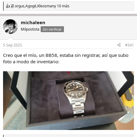
argus
,
Agogé
,
Kleosman
y 10 más
R
e
a
michaleen
c
c
Milpostista
Sin verificar
i
o
n
5 Sep 2025
#541
e
s
Creo que el mío, un BB58, estaba sin registrar, así que subo
:
foto a modo de inventario: