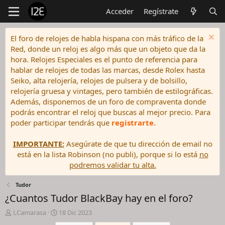
Acceder
Regístrate
El foro de relojes de habla hispana con más tráfico de la
Red, donde un reloj es algo más que un objeto que da la
hora. Relojes Especiales es el punto de referencia para
hablar de relojes de todas las marcas, desde Rolex hasta
Seiko, alta relojería, relojes de pulsera y de bolsillo,
relojería gruesa y vintages, pero también de estilográficas.
Además, disponemos de un foro de compraventa donde
podrás encontrar el reloj que buscas al mejor precio. Para
poder participar tendrás que
registrarte
.
IMPORTANTE:
Asegúrate de que tu dirección de email no
está en la lista Robinson (no publi), porque si lo está
no
podremos validar tu alta.
Tudor
¿Cuantos Tudor BlackBay hay en el foro?
I
F
LCamarasa
18 Dic 2023
n
e