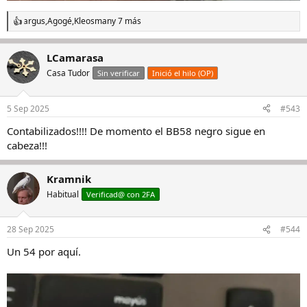
argus
,
Agogé
,
Kleosman
y 7 más
R
e
a
LCamarasa
c
c
Casa Tudor
Sin verificar
Inició el hilo (OP)
i
o
n
5 Sep 2025
#543
e
s
Contabilizados!!!! De momento el BB58 negro sigue en
:
cabeza!!!
Kramnik
Habitual
Verificad@ con 2FA
28 Sep 2025
#544
Un 54 por aquí.