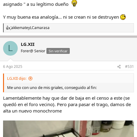
asignado " a su legítimo dueño
Y muy buena esa analogía... ni se crean ni se destruyen
Jakkemate
y
LCamarasa
R
e
a
LG.XII
c
L
c
Forer@ Senior
Sin verificar
i
o
n
6 Ago 2025
#531
e
s
LG.XII dijo:
:
Me uno con uno de mis griales, conseguido al fin:
Lamentablemente hay que dar de baja en el censo a este (se
quedó en el foro vecino). Pero para pasar el trago, damos de
alta un nuevo monochrome