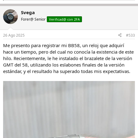
e
a
Svega
c
c
Forer@ Senior
Verificad@ con 2FA
i
o
n
26 Ago 2025
#533
e
s
Me presento para registrar mi BB58, un reloj que adquirí
:
hace un tiempo, pero del cual no conocía la existencia de este
hilo. Recientemente, le he instalado el brazalete de la versión
GMT del 58, utilizando los eslabones finales de la versión
estándar, y el resultado ha superado todas mis expectativas.