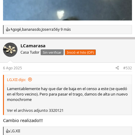
Agogé
,
bananasdo
,
Joserra56
y 9 más
R
e
a
LCamarasa
c
c
Casa Tudor
Sin verificar
Inició el hilo (OP)
i
o
n
6 Ago 2025
#532
e
s
LG.XII dijo:
:
Lamentablemente hay que dar de baja en el censo a este (se quedó
en el foro vecino). Pero para pasar el trago, damos de alta un nuevo
monochrome
Ver el archivos adjunto 3320121
Cambio realizado!!!
LG.XII
R