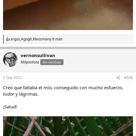
argus
,
Agogé
,
Kleosman
y 8 más
R
e
a
vernonsullivan
c
c
Milpostista
Sin verificar
i
o
n
5 Sep 2025
#540
e
s
Creo que faltaba el mío, conseguido con mucho esfuerzo,
:
tudor
y lágrimas.
¡Salud!