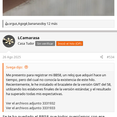
argus
,
Agogé
,
bananasdo
y 12 más
R
e
a
LCamarasa
c
c
Casa Tudor
Sin verificar
Inició el hilo (OP)
i
o
n
26 Ago 2025
#534
e
s
Svega dijo:
:
Me presento para registrar mi BB58, un reloj que adquirí hace un
tiempo, pero del cual no conocía la existencia de este hilo.
Recientemente, le he instalado el brazalete de la versión GMT del 58,
utilizando los eslabones finales de la versión estándar, y el resultado
ha superado todas mis expectativas.
Ver el archivos adjunto 3331932
Ver el archivos adjunto 3331933
Se te ha quedado el BB58 que todos querríamos con ese