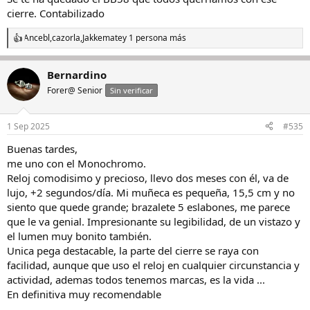
cierre. Contabilizado
Ancebl
,
cazorla
,
Jakkemate
y 1 persona más
R
e
a
Bernardino
c
c
Forer@ Senior
Sin verificar
i
o
n
1 Sep 2025
#535
e
s
Buenas tardes,
:
me uno con el Monochromo.
Reloj comodisimo y precioso, llevo dos meses con él, va de
lujo, +2 segundos/día. Mi muñeca es pequeña, 15,5 cm y no
siento que quede grande; brazalete 5 eslabones, me parece
que le va genial. Impresionante su legibilidad, de un vistazo y
el lumen muy bonito también.
Unica pega destacable, la parte del cierre se raya con
facilidad, aunque que uso el reloj en cualquier circunstancia y
actividad, ademas todos tenemos marcas, es la vida ...
En definitiva muy recomendable