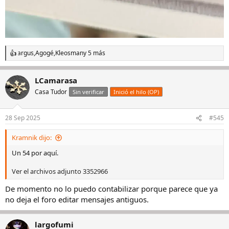
argus
,
Agogé
,
Kleosman
y 5 más
R
e
a
LCamarasa
c
c
Casa Tudor
Sin verificar
Inició el hilo (OP)
i
o
n
28 Sep 2025
#545
e
s
Kramnik dijo:
:
Un 54 por aquí.
Ver el archivos adjunto 3352966
De momento no lo puedo contabilizar porque parece que ya
no deja el foro editar mensajes antiguos.
largofumi