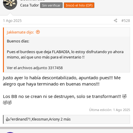
c
Casa Tudor
Sin verificar
Inició el hilo (OP)
i
o
n
1 Ago 2025
#528
e
s
Jakkemate dijo:
:
Buenos días:
Pues el burdeos que deja FLABADIA, lo estoy disfrutando yo ahora
mismo, así que uno más para el inventario !!
Ver el archivos adjunto 3317458
Justo ayer lo había descontabilizado, apuntado pues!!! Me
alegro que haya terminado en buenas manos!!!
Los BB no se crean ni se destruyen, solo se transforman!!! 🤣
🤣🤣
Última edición:
1 Ago 2025
Ferdinand71
,
Kleosman
,
Arion
y 2 más
R
e
a