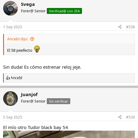
Svega
c
c
Forer@ Senior
Verificad@ con 2FA
i
o
n
1 Sep 2025
#538
e
s
Ancebl dijo:
:
El 58 peefecto
Sin duda! Es cómo estrenar reloj jeje.
Ancebl
R
e
a
Juanjof
c
c
Forer@ Senior
Sin verificar
i
o
n
5 Sep 2025
#539
e
s
El mío otro Tudor black bay 54
: