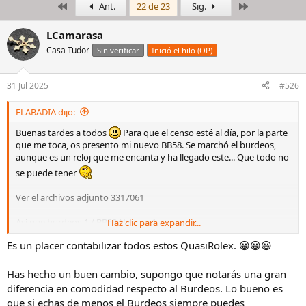
Primero
Último
Ant.
22 de 23
Sig.
i
c
c
h
i
a
LCamarasa
a
d
Casa Tudor
Sin verificar
Inició el hilo (OP)
d
e
o
i
r
n
31 Jul 2025
#526
d
i
e
c
FLABADIA dijo:
l
i
h
o
Buenas tardes a todos
Para que el censo esté al día, por la parte
i
que me toca, os presento mi nuevo BB58. Se marchó el burdeos,
l
aunque es un reloj que me encanta y ha llegado este... Que todo no
o
se puede tener
Ver el archivos adjunto 3317061
Así que burdeos-1 / BB58 Negro +1
Haz clic para expandir...
Es un placer contabilizar todos estos QuasiRolex. 😀😀😃
Gracias al compañero
@LCamarasa
( guardián de la Casa Tudor ) por
llevar el recuento y felicitaros por vuestros magníficos bebés, ya
sean 41, 58, 54, pros, GMT...
Has hecho un buen cambio, supongo que notarás una gran
diferencia en comodidad respecto al Burdeos. Lo bueno es
que si echas de menos el Burdeos siempre puedes