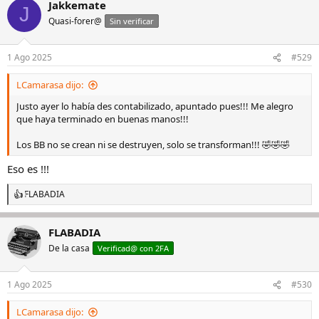
Jakkemate
c
J
c
Quasi-forer@
Sin verificar
i
o
n
1 Ago 2025
#529
e
s
LCamarasa dijo:
:
Justo ayer lo había des contabilizado, apuntado pues!!! Me alegro
que haya terminado en buenas manos!!!
Los BB no se crean ni se destruyen, solo se transforman!!! 🤣🤣🤣
Eso es !!!
FLABADIA
R
e
a
FLABADIA
c
c
De la casa
Verificad@ con 2FA
i
o
n
1 Ago 2025
#530
e
s
LCamarasa dijo:
: