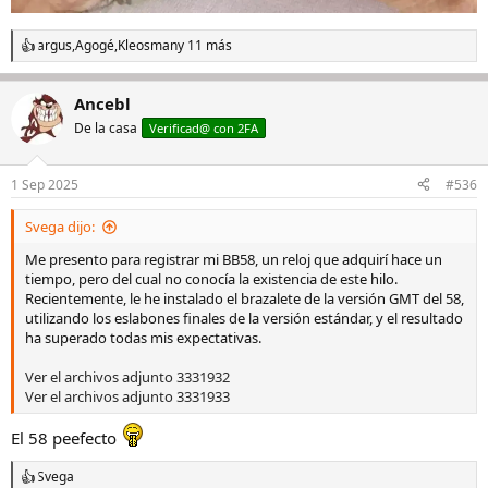
argus
,
Agogé
,
Kleosman
y 11 más
R
e
a
Ancebl
c
c
De la casa
Verificad@ con 2FA
i
o
n
1 Sep 2025
#536
e
s
Svega dijo:
:
Me presento para registrar mi BB58, un reloj que adquirí hace un
tiempo, pero del cual no conocía la existencia de este hilo.
Recientemente, le he instalado el brazalete de la versión GMT del 58,
utilizando los eslabones finales de la versión estándar, y el resultado
ha superado todas mis expectativas.
Ver el archivos adjunto 3331932
Ver el archivos adjunto 3331933
El 58 peefecto
Svega
R