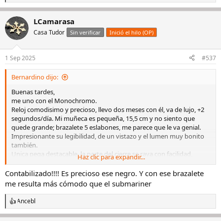
e
a
LCamarasa
c
c
Casa Tudor
Sin verificar
Inició el hilo (OP)
i
o
n
1 Sep 2025
#537
e
s
Bernardino dijo:
:
Buenas tardes,
me uno con el Monochromo.
Reloj comodisimo y precioso, llevo dos meses con él, va de lujo, +2
segundos/día. Mi muñeca es pequeña, 15,5 cm y no siento que
quede grande; brazalete 5 eslabones, me parece que le va genial.
Impresionante su legibilidad, de un vistazo y el lumen muy bonito
también.
Unica pega destacable, la parte del cierre se raya con facilidad,
Haz clic para expandir...
aunque que uso el reloj en cualquier circunstancia y actividad,
ademas todos tenemos marcas, es la vida ...
Contabilizado!!!! Es precioso ese negro. Y con ese brazalete
En definitiva muy recomendable
me resulta más cómodo que el submariner
Ver el archivos adjunto 3336103
Ancebl
R
e
a