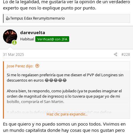
Lo de la legalidad, me gustaría ver la opinión de un verdadero
bueno, están ahí y son legales, cada uno es el que tendrá una
experto que nos lo explique punto por punto.
opinión en contra, favorable, neutra, por consideraciones morales,
estéticas, históricas, etc
Tempus Edax Rerum
y
itsmemario
R
e
a
darevuelta
c
Habitual
c
Verificad@ con 2FA
i
o
n
31 Mar 2025
#228
e
s
Jose Perez dijo:
:
Si me lo regalasen preferiría que me diesen el PVP del Longines sin
descuentos en euros 😂😂😂😂😂
Ahora bien, te respondo, como jubilado (ya te puedes imaginar el
orden de magnitud de ingresos) si lo tuviera que pagar yo de mi
bolsillo, compraría el San Martin.
Y añado que la definición de “quiero y no puedo” me define
Haz clic para expandir...
perfectamente. Quiero un yate y no puedo; quiero un PP Calatrava
y no puedo; quiero un Mercedes Clase G y no puedo; quiero un
Es que quiero y no puedo somos un poco todos. Vivimos en
chalet en primera línea de playa y no puedo; quiero un ático
un mundo capitalista donde hay cosas que nos gustan pero