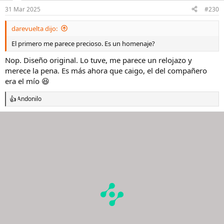
n
31 Mar 2025
#230
e
s
darevuelta dijo:
:
El primero me parece precioso. Es un homenaje?
Nop. Diseño original. Lo tuve, me parece un relojazo y
merece la pena. Es más ahora que caigo, el del compañero
era el mío 😆
Andonilo
R
e
a
c
c
i
o
n
e
s
: