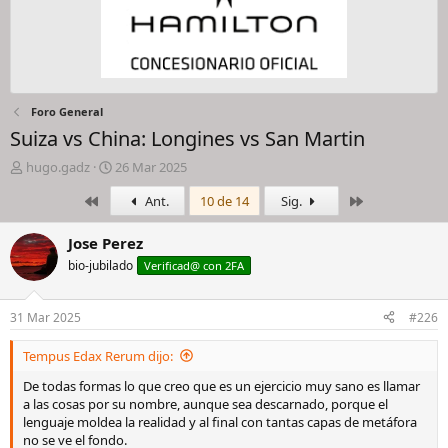
Foro General
Suiza vs China: Longines vs San Martin
I
F
hugo.gadz
26 Mar 2025
n
e
Primero
Último
Ant.
10 de 14
Sig.
i
c
c
h
i
a
Jose Perez
a
d
bio-jubilado
Verificad@ con 2FA
d
e
o
i
r
n
31 Mar 2025
#226
d
i
e
c
Tempus Edax Rerum dijo:
l
i
h
o
De todas formas lo que creo que es un ejercicio muy sano es llamar
i
a las cosas por su nombre, aunque sea descarnado, porque el
l
lenguaje moldea la realidad y al final con tantas capas de metáfora
o
no se ve el fondo.