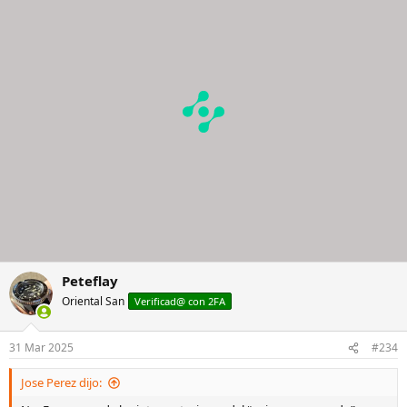
Peteflay
Oriental San
Verificad@ con 2FA
31 Mar 2025
#234
Jose Perez dijo: