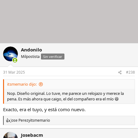
Andonilo
Milpostista
Sin verificar
31 Mar 2025
#238
itsmemario dijo:
Nop. Diseño original. Lo tuve, me parece un relojazo y merece la
pena. Es más ahora que caigo, el del compañero era el mío 😆
Exacto, era el tuyo, y está como nuevo.
Jose Perez
y
itsmemario
R
e
a
Josebacm
c