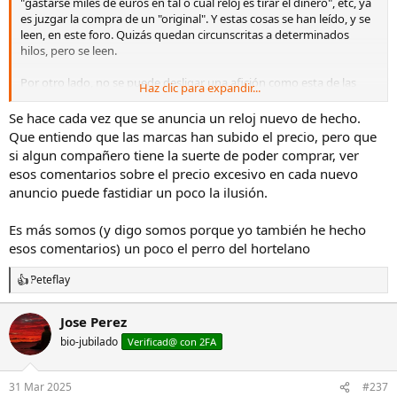
"gastarse miles de euros en tal o cual reloj es tirar el dinero", etc, ya
es juzgar la compra de un "original". Y estas cosas se han leído, y se
leen, en este foro. Quizás quedan circunscritas a determinados
hilos, pero se leen.
Por otro lado, no se puede desligar una afición como esta de las
Haz clic para expandir...
motivaciones de compra, ya que esta afición no es para nada
racional, si no emocional. Otra cosa es juzgar esas motivaciones, por
Se hace cada vez que se anuncia un reloj nuevo de hecho.
supuesto, y es lo que se deve evitar.
Que entiendo que las marcas han subido el precio, pero que
si algun compañero tiene la suerte de poder comprar, ver
esos comentarios sobre el precio excesivo en cada nuevo
anuncio puede fastidiar un poco la ilusión.
Es más somos (y digo somos porque yo también he hecho
esos comentarios) un poco el perro del hortelano
Peteflay
R
e
a
Jose Perez
c
bio-jubilado
c
Verificad@ con 2FA
i
o
n
31 Mar 2025
#237