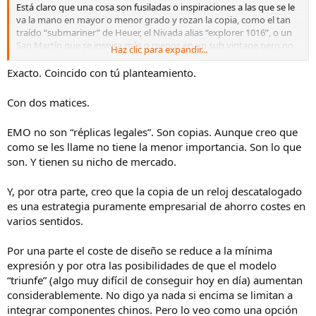
Está claro que una cosa son fusiladas o inspiraciones a las que se le
va la mano en mayor o menor grado y rozan la copia, como el tan
traído “submariner” de Heuer, el Nivada alias “explorer 1016”, o un
San Martín que se inspira más o menos en un sub vintage pero no
Haz clic para expandir...
es exacto; esto lo hacen y han hecho suizos, alemanes, chinos…
Otra cosa son las copias exactas de relojes recientes y en
Exacto. Coincido con tú planteamiento.
producción: a estos les llamaría réplicas legales sin logo. Lo hacen
los chinos, marcas como Steinhart, etc. No hay que meter
Con dos matices.
consideraciones morales, si uno quiere una réplica, quiere una
réplica (legal), que sea igualito a X por una fracción. No es mi malo ni
EMO no son “réplicas legales”. Son copias. Aunque creo que
bueno, están ahí y son legales, cada uno es el que tendrá una
como se les llame no tiene la menor importancia. Son lo que
opinión en contra, favorable, neutra, por consideraciones morales,
estéticas, históricas, etc
son. Y tienen su nicho de mercado.
Y, por otra parte, creo que la copia de un reloj descatalogado
es una estrategia puramente empresarial de ahorro costes en
varios sentidos.
Por una parte el coste de diseño se reduce a la mínima
expresión y por otra las posibilidades de que el modelo
“triunfe” (algo muy difícil de conseguir hoy en día) aumentan
considerablemente. No digo ya nada si encima se limitan a
integrar componentes chinos. Pero lo veo como una opción