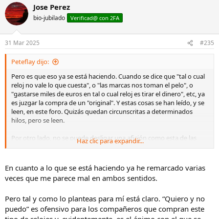
a
Jose Perez
c
bio-jubilado
c
Verificad@ con 2FA
i
o
n
31 Mar 2025
#235
e
s
Peteflay dijo:
:
Pero es que eso ya se está haciendo. Cuando se dice que "tal o cual
reloj no vale lo que cuesta", o "las marcas nos toman el pelo", o
"gastarse miles de euros en tal o cual reloj es tirar el dinero", etc, ya
es juzgar la compra de un "original". Y estas cosas se han leído, y se
leen, en este foro. Quizás quedan circunscritas a determinados
hilos, pero se leen.
Por otro lado, no se puede desligar una afición como esta de las
Haz clic para expandir...
motivaciones de compra, ya que esta afición no es para nada
racional, si no emocional. Otra cosa es juzgar esas motivaciones, por
supuesto, y es lo que se deve evitar.
En cuanto a lo que se está haciendo ya he remarcado varias
veces que me parece mal en ambos sentidos.
Pero tal y como lo planteas para mí está claro. “Quiero y no
puedo” es ofensivo para los compañeros que compran este
tipo de relojes y, evidentemente, es el ánimo con el que se