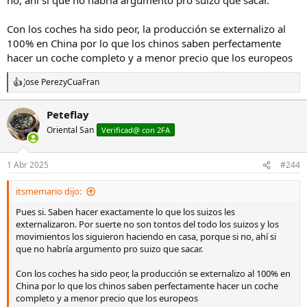
los europeos nos tomen por tontos, pero sobre todo me ha
fastidiado que ahora hay (al menos había antes de Trump) una
Con los coches ha sido peor, la producción se externalizo al
cruzada contra China cuando somos los europeos los que hemos
creado China llevándonos allí nuestras fábricas y tecnología,
100% en China por lo que los chinos saben perfectamente
pensábamos engañarlos reduciendo costes pero cobrando más
hacer un coche completo y a menor precio que los europeos
caro para aumentar el beneficio, contaminado allí y no aquí, sin
sindicatos,....y al final China nos la ha clavado sin que nos
Jose Perez
y
CuaFran
R
enterásemos. Hay que reconocerlo, lo han hecho muy bien y
e
nosotros mal, y ahora toca reinventar, pero sinceramente no se el
a
Peteflay
que. Por cierto, otro compañero comparó su Seiko MM300 con el
c
Heimdallr y no sale mal parado el Chino, lo dicho, hemos creado un
Oriental San
c
Verificad@ con 2FA
monstruo que como nos despistemos nos come.
i
o
n
1 Abr 2025
#244
e
s
itsmemario dijo:
:
Pues si. Saben hacer exactamente lo que los suizos les
externalizaron. Por suerte no son tontos del todo los suizos y los
movimientos los siguieron haciendo en casa, porque si no, ahí si
que no habría argumento pro suizo que sacar.
Con los coches ha sido peor, la producción se externalizo al 100% en
China por lo que los chinos saben perfectamente hacer un coche
completo y a menor precio que los europeos