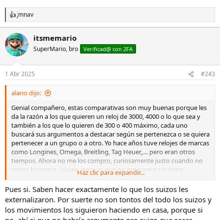
Heimdallr y no sale mal parado el Chino, lo dicho, hemos creado un
monstruo que como nos despistemos nos come.
jmnav
R
e
a
itsmemario
c
SuperMario, bro
c
Verificad@ con 2FA
i
o
n
1 Abr 2025
#243
e
s
alano dijo:
:
Genial compañero, estas comparativas son muy buenas porque les
da la razón a los que quieren un reloj de 3000, 4000 o lo que sea y
también a los que lo quieren de 300 o 400 máximo, cada uno
buscará sus argumentos a destacar según se pertenezca o se quiera
pertenecer a un grupo o a otro. Yo hace años tuve relojes de marcas
como Longines, Omega, Breitling, Tag Heuer,,... pero eran otros
tiempos. Ahora no me los compro, curiosamente justo cuando no
tengo hipoteca, jajajaja, pero es que no me parece un tema
Haz clic para expandir...
económico, aunque sí, es importante y llama mucho la atención las
diferencias de precio, pero como consumidor europeo me siento
Pues si. Saben hacer exactamente lo que los suizos les
engañado, y ahora no hablo solo de relojes, por ejemplo cuanto
externalizaron. Por suerte no son tontos del todo los suizos y
cuesta un Honda en España y en EEUU?, Y un Iphone ?, y cuanto
los movimientos los siguieron haciendo en casa, porque si
cuesta un Tesla en China y en España?. Ya me he cansado de que a
no, ahí si que no habría argumento pro suizo que sacar.