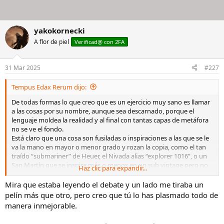
yakokornecki
A flor de piel
Verificad@ con 2FA
31 Mar 2025
#227
Tempus Edax Rerum dijo:
De todas formas lo que creo que es un ejercicio muy sano es llamar
a las cosas por su nombre, aunque sea descarnado, porque el
lenguaje moldea la realidad y al final con tantas capas de metáfora
no se ve el fondo.
Está claro que una cosa son fusiladas o inspiraciones a las que se le
va la mano en mayor o menor grado y rozan la copia, como el tan
traído “submariner” de Heuer, el Nivada alias “explorer 1016”, o un
San Martín que se inspira más o menos en un sub vintage pero no
Haz clic para expandir...
es exacto; esto lo hacen y han hecho suizos, alemanes, chinos…
Otra cosa son las copias exactas de relojes recientes y en
Mira que estaba leyendo el debate y un lado me tiraba un
producción: a estos les llamaría réplicas legales sin logo. Lo hacen
pelín más que otro, pero creo que tú lo has plasmado todo de
los chinos, marcas como Steinhart, etc. No hay que meter
manera inmejorable.
consideraciones morales, si uno quiere una réplica, quiere una
réplica (legal), que sea igualito a X por una fracción. No es mi malo ni