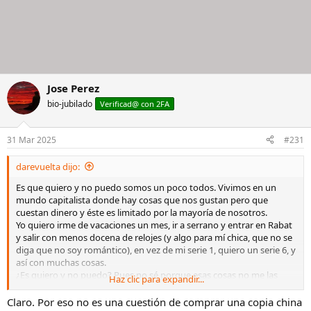
Jose Perez
bio-jubilado
Verificad@ con 2FA
31 Mar 2025
#231
darevuelta dijo:
Es que quiero y no puedo somos un poco todos. Vivimos en un
mundo capitalista donde hay cosas que nos gustan pero que
cuestan dinero y éste es limitado por la mayoría de nosotros.
Yo quiero irme de vacaciones un mes, ir a serrano y entrar en Rabat
y salir con menos docena de relojes (y algo para mí chica, que no se
diga que no soy romántico), en vez de mi serie 1, quiero un serie 6, y
así con muchas cosas.
¿Es quiero y no puedo? Pues no sé porque esas cosas no me las
Haz clic para expandir...
planteo, pero en el mundo en qué vivimos los objetos cuestan
dinero.
Claro. Por eso no es una cuestión de comprar una copia china