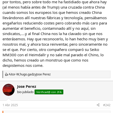
por tontos, pero sobre todo me ha fastidiado que ahora hay
(al menos había antes de Trump) una cruzada contra China
cuando somos los europeos los que hemos creado China
llevándonos allí nuestras fábricas y tecnología, pensábamos
engañarlos reduciendo costes pero cobrando más caro para
aumentar el beneficio, contaminado allí y no aquí, sin
sindicatos,....y al final China nos la ha clavado sin que nos
enterásemos. Hay que reconocerlo, lo han hecho muy bien y
nosotros mal, y ahora toca reinventar, pero sinceramente no
se el que. Por cierto, otro compañero comparó su Seiko
MM300 con el Heimdallr y no sale mal parado el Chino, lo
dicho, hemos creado un monstruo que como nos
despistemos nos come.
Aitor-W
,
hugo.gadz
y
Jose Perez
R
e
a
Jose Perez
c
bio-jubilado
c
Verificad@ con 2FA
i
o
n
1 Abr 2025
#242
e
s