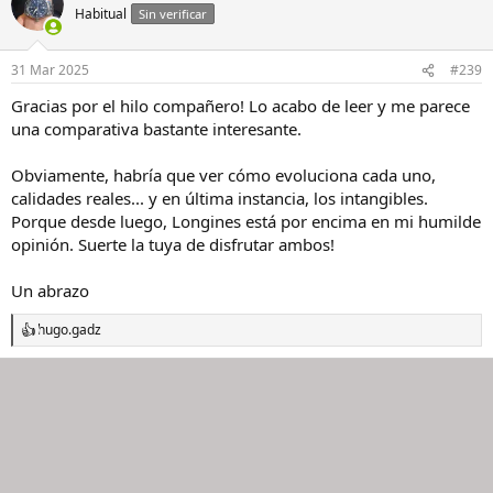
Habitual
c
Sin verificar
i
o
n
31 Mar 2025
#239
e
s
Gracias por el hilo compañero! Lo acabo de leer y me parece
:
una comparativa bastante interesante.
Obviamente, habría que ver cómo evoluciona cada uno,
calidades reales... y en última instancia, los intangibles.
Porque desde luego, Longines está por encima en mi humilde
opinión. Suerte la tuya de disfrutar ambos!
Un abrazo
hugo.gadz
R
e
a
c
c
i
o
n
e