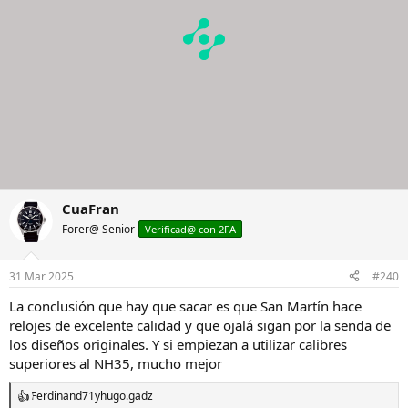
s
:
CuaFran
Forer@ Senior
Verificad@ con 2FA
31 Mar 2025
#240
La conclusión que hay que sacar es que San Martín hace
relojes de excelente calidad y que ojalá sigan por la senda de
los diseños originales. Y si empiezan a utilizar calibres
superiores al NH35, mucho mejor
Ferdinand71
y
hugo.gadz
R