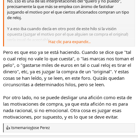
No. Eso es una de las interpretaciones del “quiero y no puedo”,
precisamente la que más se emplea con ánimo de fastidiar
juzgando el motivo por el que ciertos aficionados compran un tipo
de reloj.
Y a eso iba cuando decía en otro post de este hilo si la visión
opuesta (juzgar el motivo por el que alguien se compra el original)
sería igual de aceptable.
Haz clic para expandir...
Insisto en que para mí ambas visiones son ofensivas y con ánimo de
Pero es que eso ya se está haciendo. Cuando se dice que "tal
molestar. Una cosa es debatir sobre el reloj y otra debatir sobre los
o cual reloj no vale lo que cuesta", o "las marcas nos toman el
motivos por lo que alguien compra un reloj.
pelo", o "gastarse miles de euros en tal o cual reloj es tirar el
dinero", etc, ya es juzgar la compra de un "original". Y estas
Así es como lo veo yo y puedo estar equivocado, claro.
cosas se han leído, y se leen, en este foro. Quizás quedan
circunscritas a determinados hilos, pero se leen.
Por otro lado, no se puede desligar una afición como esta de
las motivaciones de compra, ya que esta afición no es para
nada racional, si no emocional. Otra cosa es juzgar esas
motivaciones, por supuesto, y es lo que se deve evitar.
itsmemario
y
Jose Perez
R
e