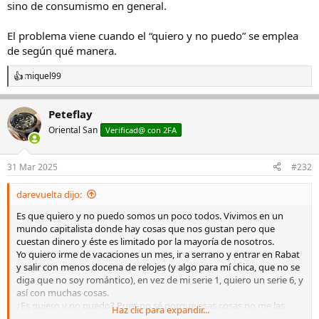
sino de consumismo en general.
El problema viene cuando el “quiero y no puedo” se emplea
de según qué manera.
miquel99
R
e
a
Peteflay
c
c
Oriental San
Verificad@ con 2FA
i
o
n
31 Mar 2025
#232
e
s
darevuelta dijo:
:
Es que quiero y no puedo somos un poco todos. Vivimos en un
mundo capitalista donde hay cosas que nos gustan pero que
cuestan dinero y éste es limitado por la mayoría de nosotros.
Yo quiero irme de vacaciones un mes, ir a serrano y entrar en Rabat
y salir con menos docena de relojes (y algo para mí chica, que no se
diga que no soy romántico), en vez de mi serie 1, quiero un serie 6, y
así con muchas cosas.
¿Es quiero y no puedo? Pues no sé porque esas cosas no me las
Haz clic para expandir...
planteo, pero en el mundo en qué vivimos los objetos cuestan