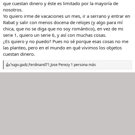
Serrano y no puedo… 😂😂😂😂😂
que cuestan dinero y éste es limitado por la mayoría de
nosotros.
EN resumen, que si me lo regalan, el Longines, por supuesto.😀👍
Yo quiero irme de vacaciones un mes, ir a serrano y entrar en
Rabat y salir con menos docena de relojes (y algo para mí
chica, que no se diga que no soy romántico), en vez de mi
serie 1, quiero un serie 6, y así con muchas cosas.
¿Es quiero y no puedo? Pues no sé porque esas cosas no me
las planteo, pero en el mundo en qué vivimos los objetos
cuestan dinero.
hugo.gadz
,
Ferdinand71
,
Jose Perez
y 1 persona más
R
e
a
c
c
i
o
n
e
s
: