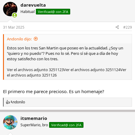
darevuelta
Habitual
Verificad@ con 2FA
31 Mar 2025
#229
Andonilo dijo:
Estos son los tres San Martin que poseo en la actualidad. ¿Soy un
"quiero y no puedo"? Pues no lo sé. Pero sí sé que a día de hoy
estoy satisfecho con los tres.
Ver el archivos adjunto 3251123
Ver el archivos adjunto 3251124
Ver
el archivos adjunto 3251126
El primero me parece precioso. Es un homenaje?
Andonilo
R
e
a
itsmemario
c
c
SuperMario, bro
Verificad@ con 2FA
i
o