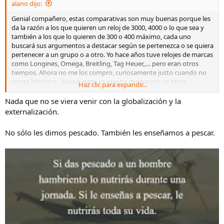
alano dijo:
:
Genial compañero, estas comparativas son muy buenas porque les
da la razón a los que quieren un reloj de 3000, 4000 o lo que sea y
también a los que lo quieren de 300 o 400 máximo, cada uno
buscará sus argumentos a destacar según se pertenezca o se quiera
pertenecer a un grupo o a otro. Yo hace años tuve relojes de marcas
como Longines, Omega, Breitling, Tag Heuer,,... pero eran otros
tiempos. Ahora no me los compro, curiosamente justo cuando no
tengo hipoteca, jajajaja, pero es que no me parece un tema
Haz clic para expandir...
económico, aunque sí, es importante y llama mucho la atención las
diferencias de precio, pero como consumidor europeo me siento
Nada que no se viera venir con la globalización y la
engañado, y ahora no hablo solo de relojes, por ejemplo cuanto
externalización.
cuesta un Honda en España y en EEUU?, Y un Iphone ?, y cuanto
cuesta un Tesla en China y en España?. Ya me he cansado de que a
No sólo les dimos pescado. También les enseñamos a pescar.
los europeos nos tomen por tontos, pero sobre todo me ha
fastidiado que ahora hay (al menos había antes de Trump) una
cruzada contra China cuando somos los europeos los que hemos
creado China llevándonos allí nuestras fábricas y tecnología,
pensábamos engañarlos reduciendo costes pero cobrando más
caro para aumentar el beneficio, contaminado allí y no aquí, sin
sindicatos,....y al final China nos la ha clavado sin que nos
enterásemos. Hay que reconocerlo, lo han hecho muy bien y
nosotros mal, y ahora toca reinventar, pero sinceramente no se el
que. Por cierto, otro compañero comparó su Seiko MM300 con el