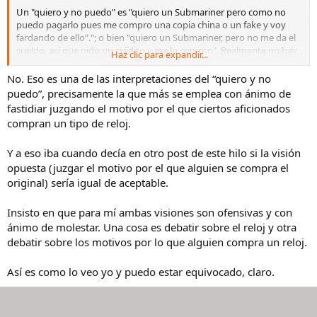
Un "quiero y no puedo" es "quiero un Submariner pero como no
puedo pagarlo pues me compro una copia china o un fake y voy
fardando de ello"."; o bien "quiero un Submariner, pero no me da el
sueldo, así que pido un crédito y me lo compro". Realmente no hay
Haz clic para expandir...
otra forma de ver o usar el "quiero y no puedo" porque es algo
despectivo en sí mismo, ya que refleja una situación muy concreta.
No. Eso es una de las interpretaciones del “quiero y no
puedo”, precisamente la que más se emplea con ánimo de
Al menos tal como lo veo yo, que puedo estar equivocado.
fastidiar juzgando el motivo por el que ciertos aficionados
compran un tipo de reloj.
Y a eso iba cuando decía en otro post de este hilo si la visión
opuesta (juzgar el motivo por el que alguien se compra el
original) sería igual de aceptable.
Insisto en que para mí ambas visiones son ofensivas y con
ánimo de molestar. Una cosa es debatir sobre el reloj y otra
debatir sobre los motivos por lo que alguien compra un reloj.
Así es como lo veo yo y puedo estar equivocado, claro.