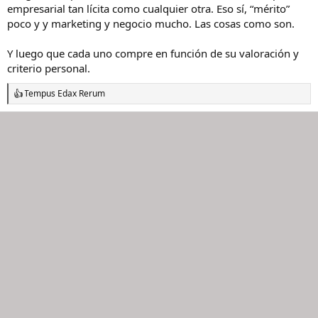
empresarial tan lícita como cualquier otra. Eso sí, “mérito”
poco y y marketing y negocio mucho. Las cosas como son.
Y luego que cada uno compre en función de su valoración y
criterio personal.
Tempus Edax Rerum
R
e
a
c
c
i
o
n
e
s
: