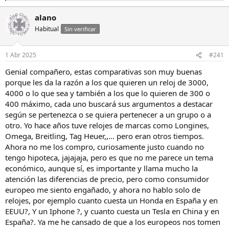
e
a
alano
c
Habitual
c
Sin verificar
i
o
n
1 Abr 2025
#241
e
s
Genial compañero, estas comparativas son muy buenas
:
porque les da la razón a los que quieren un reloj de 3000,
4000 o lo que sea y también a los que lo quieren de 300 o
400 máximo, cada uno buscará sus argumentos a destacar
según se pertenezca o se quiera pertenecer a un grupo o a
otro. Yo hace años tuve relojes de marcas como Longines,
Omega, Breitling, Tag Heuer,,... pero eran otros tiempos.
Ahora no me los compro, curiosamente justo cuando no
tengo hipoteca, jajajaja, pero es que no me parece un tema
económico, aunque sí, es importante y llama mucho la
atención las diferencias de precio, pero como consumidor
europeo me siento engañado, y ahora no hablo solo de
relojes, por ejemplo cuanto cuesta un Honda en España y en
EEUU?, Y un Iphone ?, y cuanto cuesta un Tesla en China y en
España?. Ya me he cansado de que a los europeos nos tomen