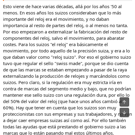
Esto viene de hace varias décadas, allá por los años '50 al
menos. En esos años los suizos consideraban que lo más
importante del reloj era el movimiento, y no daban
importancia al resto de partes del reloj, o al menos no tanta.
Por eso empezaron a externalizar la fabricación del resto de
componentes del reloj, salvo el movimiento, para abaratar
costes. Para los suizos "el reloj" era básicamente el
movimiento, por todo aquello de la precisión suiza, y era a lo
que daban valor como "reloj suizo". Por eso el gobierno suizo
tuvo que regular el sello "swiss made", porque se dio cuenta
de que las marcas se estaban empezando a pasar de la raya
externalizando la producción de relojes y marcándolos como
suizos. Pero claro, si la regulación era muy estricta iría en
contra de marcas del segmento medio y bajo, que no podrían
mantener ese sello suizo con una regulación dura, por ello lo
del 50% del valor del reloj (que hace unos años cambió al
Arrib
60%). Hay que tener en cuenta que los suizos son muy
Pie
proteccionistas con sus empresas y sus trabajadores, y no van
a dejar caer empresas suizas así como así. Por ello también
todas las ayudas que está prestando el gobierno suizo a las
marcas que lo están pasando mal estos últimos años.