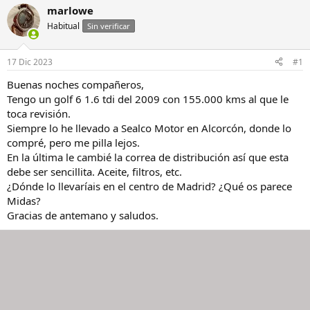
i
c
marlowe
c
h
Habitual
Sin verificar
i
a
a
d
d
e
17 Dic 2023
#1
o
i
r
n
Buenas noches compañeros,
d
i
Tengo un golf 6 1.6 tdi del 2009 con 155.000 kms al que le
e
c
toca revisión.
l
i
Siempre lo he llevado a Sealco Motor en Alcorcón, donde lo
h
o
compré, pero me pilla lejos.
i
En la última le cambié la correa de distribución así que esta
l
o
debe ser sencillita. Aceite, filtros, etc.
¿Dónde lo llevaríais en el centro de Madrid? ¿Qué os parece
Midas?
Gracias de antemano y saludos.