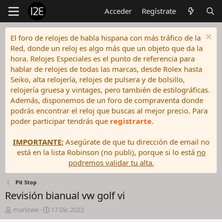
Acceder
Regístrate
El foro de relojes de habla hispana con más tráfico de la
Red, donde un reloj es algo más que un objeto que da la
hora. Relojes Especiales es el punto de referencia para
hablar de relojes de todas las marcas, desde Rolex hasta
Seiko, alta relojería, relojes de pulsera y de bolsillo,
relojería gruesa y vintages, pero también de estilográficas.
Además, disponemos de un foro de compraventa donde
podrás encontrar el reloj que buscas al mejor precio. Para
poder participar tendrás que
registrarte
.
IMPORTANTE:
Asegúrate de que tu dirección de email no
está en la lista Robinson (no publi), porque si lo está
no
podremos validar tu alta.
Pit Stop
Revisión bianual vw golf vi
I
F
marlowe
17 Dic 2023
n
e