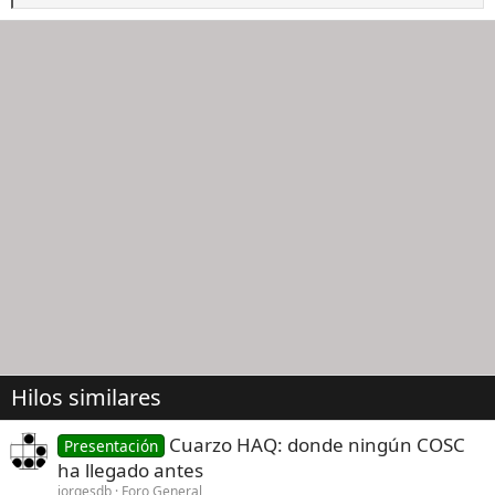
e
a
c
c
i
o
n
e
s
:
Hilos similares
Cuarzo HAQ: donde ningún COSC
Presentación
ha llegado antes
jorgesdb
Foro General