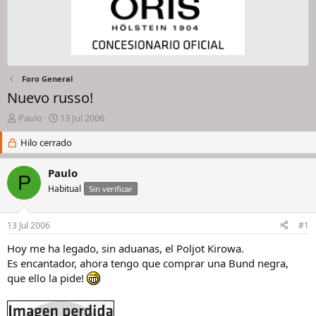
Foro General
Nuevo russo!
I
F
Paulo
13 Jul 2006
n
e
i
Hilo cerrado
c
c
h
i
a
Paulo
P
a
d
Habitual
Sin verificar
d
e
o
i
r
n
13 Jul 2006
#1
d
i
e
c
Hoy me ha legado, sin aduanas, el Poljot Kirowa.
l
i
Es encantador, ahora tengo que comprar una Bund negra,
h
o
que ello la pide!
i
l
o