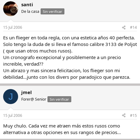
santi
De la casa
Sin verificar
15 Jul 2006
#14
Es un flieger en toda regla, con una estetica años 40 perfecta.
Solo tengo la duda de si lleva el famoso calibre 3133 de Poljot
( que usan otros muchos rusos).
Un cronografo excepcional y posiblemente a un precio
increible, verdad??
Un abrazo y mas sincera felicitacion, los flieger son mi
debilidad...junto con los divers por paradojico que parezca.
jmel
J
Forer@ Senior
Sin verificar
15 Jul 2006
#15
Muy chulo. Cada vez me atraen más estos rusos como
alternativa a otras opciones en sus rangos de precios...