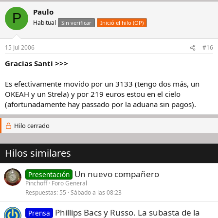
Paulo
P
Habitual
Sin verificar
Inició el hilo (OP)
15 Jul 2006
#16
Gracias Santi >>>
Es efectivamente movido por un 3133 (tengo dos más, un
OKEAH y un Strela) y por 219 euros estou en el cielo
(afortunadamente hay passado por la aduana sin pagos).
Hilo cerrado
Hilos similares
Un nuevo compañero
Presentación
Pinchoff
Foro General
Respuestas
55
Sábado a las 08:23
Phillips Bacs y Russo. La subasta de la
Prensa