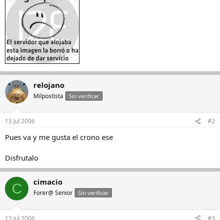
relojano
Milpostista
Sin verificar
13 Jul 2006
#2
Pues va y me gusta el crono ese
Disfrutalo
cimacio
C
Forer@ Senior
Sin verificar
13 Jul 2006
#3