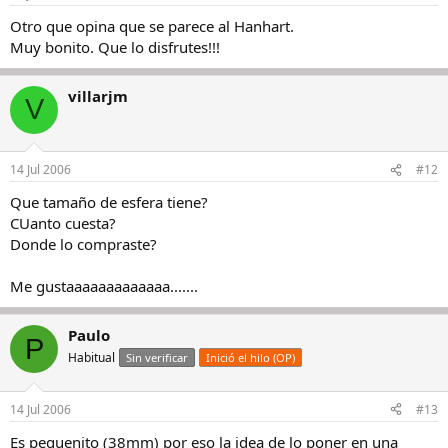
Otro que opina que se parece al Hanhart.
Muy bonito. Que lo disfrutes!!!
villarjm
V
14 Jul 2006
#12
Que tamaño de esfera tiene?
CUanto cuesta?
Donde lo compraste?
Me gustaaaaaaaaaaaaa.......
Paulo
P
Habitual
Sin verificar
Inició el hilo (OP)
14 Jul 2006
#13
Es pequenito (38mm) por eso la idea de lo poner en una