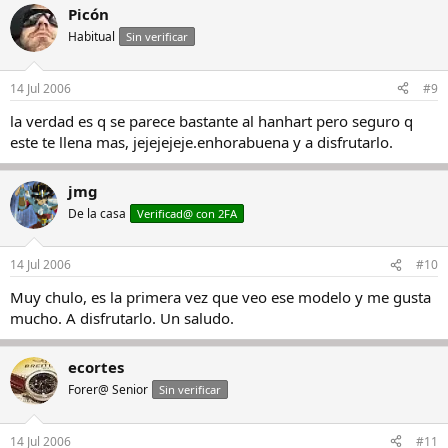
Picón
Habitual
Sin verificar
14 Jul 2006
#9
la verdad es q se parece bastante al hanhart pero seguro q
este te llena mas, jejejejeje.enhorabuena y a disfrutarlo.
jmg
De la casa
Verificad@ con 2FA
14 Jul 2006
#10
Muy chulo, es la primera vez que veo ese modelo y me gusta
mucho. A disfrutarlo. Un saludo.
ecortes
Forer@ Senior
Sin verificar
14 Jul 2006
#11