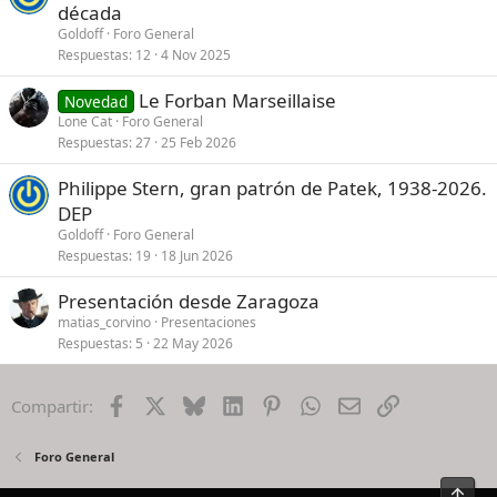
década
Goldoff
Foro General
Respuestas
12
4 Nov 2025
Le Forban Marseillaise
Novedad
Lone Cat
Foro General
Respuestas
27
25 Feb 2026
Philippe Stern, gran patrón de Patek, 1938-2026.
DEP
Goldoff
Foro General
Respuestas
19
18 Jun 2026
Presentación desde Zaragoza
matias_corvino
Presentaciones
Respuestas
5
22 May 2026
Facebook
X
Bluesky
LinkedIn
Pinterest
WhatsApp
Email
Enlace
Compartir:
Foro General
Arrib