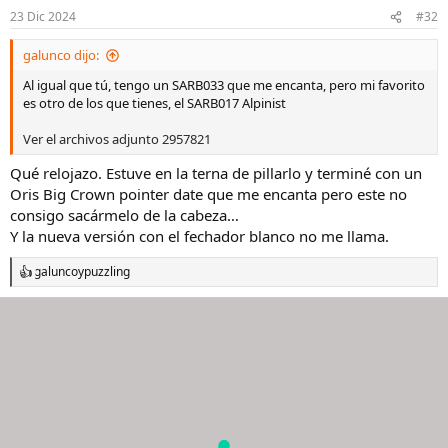
n
23 Dic 2024
#32
e
s
galunco dijo:
:
Al igual que tú, tengo un SARB033 que me encanta, pero mi favorito
es otro de los que tienes, el SARB017 Alpinist
Ver el archivos adjunto 2957821
Qué relojazo. Estuve en la terna de pillarlo y terminé con un
Oris Big Crown pointer date que me encanta pero este no
consigo sacármelo de la cabeza…
Y la nueva versión con el fechador blanco no me llama.
galunco
y
puzzling
R
e
a
c
c
i
o
n
e
s
: