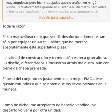
muy angulosas pero bien trabajadas que no arañan en ningún
punto. Es relativamente grande en cuanto a su diámetro pero entre
la forma tan "cuadrada" que tiene y que las asas apuntan hacia
abajo permiten que el l2l sea muy asequible para la mayoría de
Haz clic para expandir...
muñecas a las que se abraza como pocos.
La corona es de las más cómodas de manejar que he probado:
Toda la razón.
grande y con una muy buena textura que permite un agarre firme
sin necesidad de ejercer mucha presión.
Es un maravilloso reloj que vendí, desafortunadamente, tan
Las agujas y marcadores de los índices, grandes y bien rellenos del
sólo por equipar un 4R35. Calibre que no merece
famoso Lumibrite de Seiko, lo hacen extremadamente legible en
absolutamente esta superlativa pieza.
cualquier situación.
Mejorando a los Samurais "normales", llevan cristal de zafiro con un
buen antirreflejante y bisel con inserto cerámico.
La calidad de construcción y terminación están a gran altura.
Su diseño, diferenciador. E incluso su armis me gusta, aún con
Desde luego, en el año y medio que llevo con el mío solo le puedo
cierre de chapa prensada.
poner como "defectos" (entre comillas porque tampoco lo son
realmente) dos cosas:
El peso del conjunto es justamente de lo mejor EMO… Me
- El peso, sobre todo con armis, que se va a más de 180g pero que
gustan rotundos y que se noten que los llevas calzados en la
una vez puesto y bien ajustado no se nota apenas.
- Que lleve un calibre de entrada como es el 4R35. Este reloj está a
muñeca.
un nivel igual o superior a otros como el Slim Turtle, el Willard o el
Sumo si obviamos el tema del calibre. Realmente merecía un 6R.
Ver el archivos adjunto 2957833
Como he dicho, me arrepiento de haberlo vendido. No
descarto volver a por otra unidad.