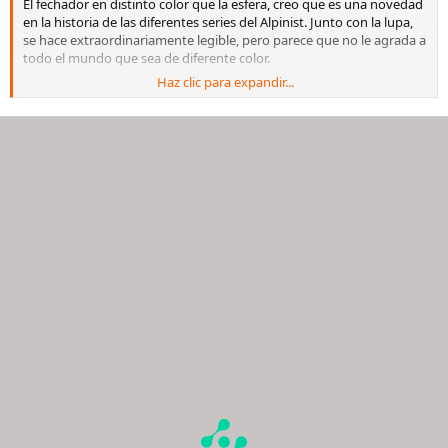
El fechador en distinto color que la esfera, creo que es una novedad
en la historia de las diferentes series del Alpinist. Junto con la lupa,
se hace extraordinariamente legible, pero parece que no le agrada a
todo el mundo que sea de diferente color.
Haz clic para expandir...
Además de fechador blanco y lupa, se diferencia en que el nuevo
tiene trasera vista y (creo) que 1 mm más grande de caja. Por las
tres cosas, yo prefiero mi SARB, pero también te digo que si no
estuviera disponible, seguro que compraría el nuevo, porque sigue
siendo un reloj muy original y que a mi me atrae.....
También está el tipo "laurel" , que me parece bonito a más no poder
y un poco más polivalente, pero claro, ya es otro diseño totalmente
distinto.
Cualquiera de ellos, te los recomendaría, seguro que alguno cae!!
Un saludo.