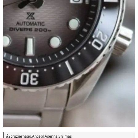
cruziernago
,
Ancebl
,
Asenna.
y 9 más