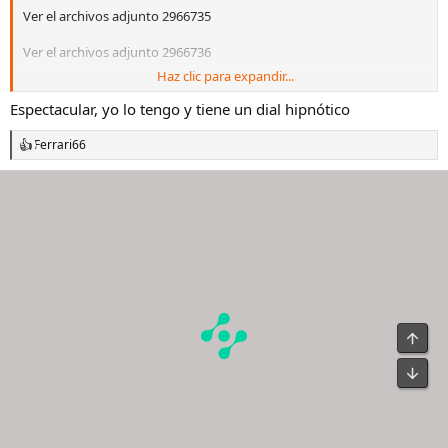
Ver el archivos adjunto 2966735
Ver el archivos adjunto 2966736
Haz clic para expandir...
Ver el archivos adjunto 2966737
Espectacular, yo lo tengo y tiene un dial hipnótico
Ver el archivos adjunto 2966738
Ferrari66
R
e
a
c
c
i
o
n
e
s
: