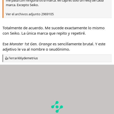
me pasa con ninguna otra marca. Mi caja es solo un reloj de cada
marca. Excepto Seiko.
Ver el archivos adjunto 2969105
Totalmente de acuerdo. Me sucede exactamente lo mismo
con Seiko. La única marca que repito y repetiré.
Ese
Monster 1st Gen. Orange
es sencillamente brutal. Y este
adjetivo le va al nombre o seudónimo.
Ferrari66
y
demetrius
R
e
a
c
c
i
o
n
e
s
: