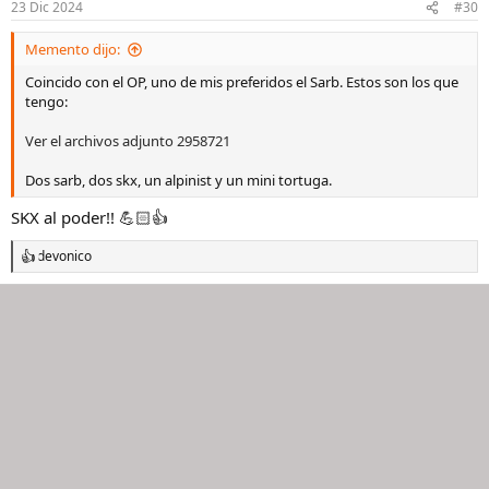
23 Dic 2024
#30
e
s
Memento dijo:
:
Coincido con el OP, uno de mis preferidos el Sarb. Estos son los que
tengo:
Ver el archivos adjunto 2958721
Dos sarb, dos skx, un alpinist y un mini tortuga.
SKX al poder!! 💪🏻👍
devonico
R
e
a
c
c
i
o
n
e
s
: