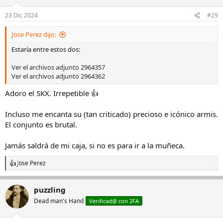
23 Dic 2024
#29
Jose Perez dijo:
Estaría entre estos dos:
Ver el archivos adjunto 2964357
Ver el archivos adjunto 2964362
Adoro el SKX. Irrepetible 👍
Incluso me encanta su (tan criticado) precioso e icónico armis.
El conjunto es brutal.
Jamás saldrá de mi caja, si no es para ir a la muñeca.
Jose Perez
R
e
a
puzzling
c
c
Dead man's Hand
Verificad@ con 2FA
i
o
n