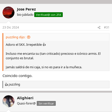
Jose Perez
bio-jubilado
Verificad@ con 2FA
23 Dic 2024
#31
puzzling dijo:
Adoro el SKX. Irrepetible 👍
Incluso me encanta su (tan criticado) precioso e icónico armis. El
conjunto es brutal.
Jamás saldrá de mi caja, si no es para ir a la muñeca.
Coincido contigo.
puzzling
R
e
a
Alighieri
c
c
Quasi-forer@
Sin verificar
i
o