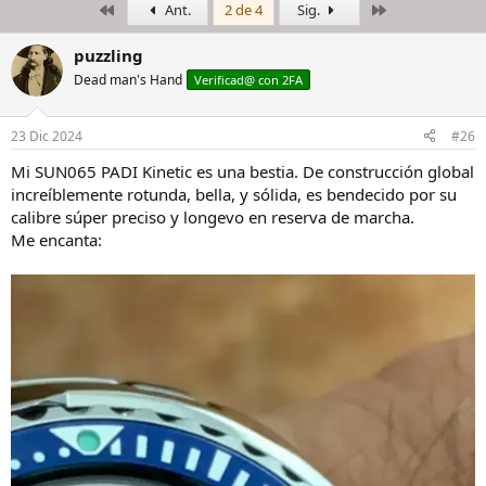
Primero
Último
Ant.
2 de 4
Sig.
i
c
c
h
i
a
puzzling
a
d
Dead man's Hand
Verificad@ con 2FA
d
e
o
i
r
n
23 Dic 2024
#26
d
i
e
c
Mi SUN065 PADI Kinetic es una bestia. De construcción global
l
i
increíblemente rotunda, bella, y sólida, es bendecido por su
h
o
calibre súper preciso y longevo en reserva de marcha.
i
Me encanta:
l
o