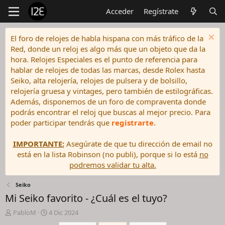
Acceder
Regístrate
El foro de relojes de habla hispana con más tráfico de la
Red, donde un reloj es algo más que un objeto que da la
hora. Relojes Especiales es el punto de referencia para
hablar de relojes de todas las marcas, desde Rolex hasta
Seiko, alta relojería, relojes de pulsera y de bolsillo,
relojería gruesa y vintages, pero también de estilográficas.
Además, disponemos de un foro de compraventa donde
podrás encontrar el reloj que buscas al mejor precio. Para
poder participar tendrás que
registrarte
.
IMPORTANTE:
Asegúrate de que tu dirección de email no
está en la lista Robinson (no publi), porque si lo está
no
podremos validar tu alta.
Seiko
Mi Seiko favorito - ¿Cuál es el tuyo?
I
F
PabloM
4 Dic 2024
n
e