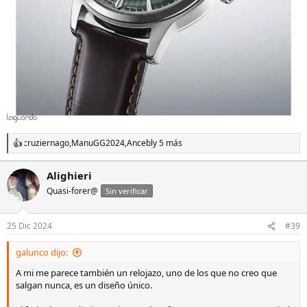
cruziernago
,
ManuGG2024
,
Ancebl
y 5 más
R
e
a
Alighieri
c
Quasi-forer@
c
Sin verificar
i
o
n
25 Dic 2024
#39
e
s
galunco dijo:
:
A mi me parece también un relojazo, uno de los que no creo que
salgan nunca, es un diseño único.