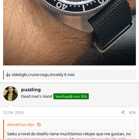
rabbitigle
,
cruziernago
,
Ancebl
y 8 más
R
e
a
puzzling
c
Dead man's Hand
c
Verificad@ con 2FA
i
o
n
23 Dic 2024
#36
e
s
demetrius dijo:
:
Seiko a nivel de diseño tiene muchísimos relojes que me gustan, no