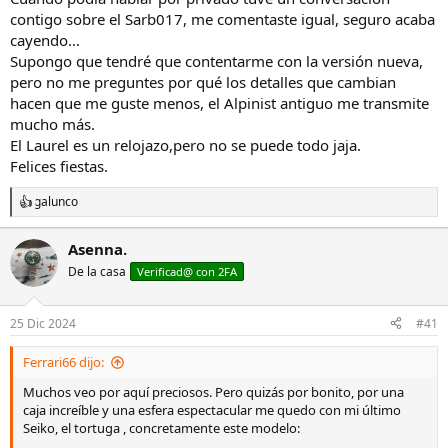
contigo sobre el Sarb017, me comentaste igual, seguro acaba
cayendo…
Supongo que tendré que contentarme con la versión nueva,
pero no me preguntes por qué los detalles que cambian
hacen que me guste menos, el Alpinist antiguo me transmite
mucho más.
El Laurel es un relojazo,pero no se puede todo jaja.
Felices fiestas.
galunco
R
e
a
Asenna.
c
De la casa
c
Verificad@ con 2FA
i
o
n
25 Dic 2024
#41
e
s
Ferrari66 dijo:
:
Muchos veo por aquí preciosos. Pero quizás por bonito, por una
caja increíble y una esfera espectacular me quedo con mi último
Seiko, el tortuga , concretamente este modelo: