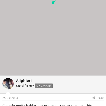
Alighieri
Quasi-forer@
Sin verificar
25 Dic 2024
#40
Cuando podía hablar por privado tuve un conversación