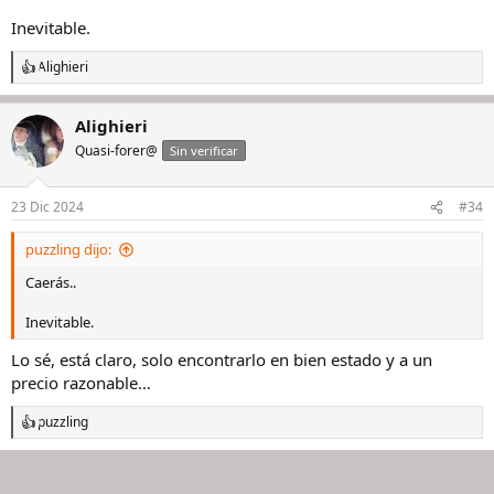
Inevitable.
Alighieri
R
e
a
Alighieri
c
c
Quasi-forer@
Sin verificar
i
o
n
23 Dic 2024
#34
e
s
puzzling dijo:
:
Caerás..
Inevitable.
Lo sé, está claro, solo encontrarlo en bien estado y a un
precio razonable…
puzzling
R
e
a
c