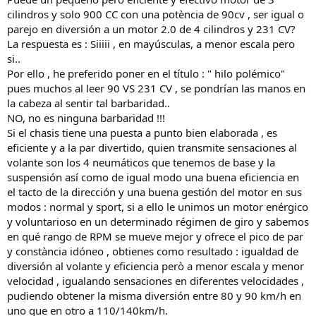
cilindros y solo 900 CC con una potència de 90cv , ser igual o
parejo en diversión a un motor 2.0 de 4 cilindros y 231 CV?
La respuesta es : Siiiii , en mayúsculas, a menor escala pero
si..
Por ello , he preferido poner en el título : " hilo polémico"
pues muchos al leer 90 VS 231 CV , se pondrían las manos en
la cabeza al sentir tal barbaridad..
NO, no es ninguna barbaridad !!!
Si el chasis tiene una puesta a punto bien elaborada , es
eficiente y a la par divertido, quien transmite sensaciones al
volante son los 4 neumáticos que tenemos de base y la
suspensión así como de igual modo una buena eficiencia en
el tacto de la dirección y una buena gestión del motor en sus
modos : normal y sport, si a ello le unimos un motor enérgico
y voluntarioso en un determinado régimen de giro y sabemos
en qué rango de RPM se mueve mejor y ofrece el pico de par
y constància idóneo , obtienes como resultado : igualdad de
diversión al volante y eficiencia però a menor escala y menor
velocidad , igualando sensaciones en diferentes velocidades ,
pudiendo obtener la misma diversión entre 80 y 90 km/h en
uno que en otro a 110/140km/h.