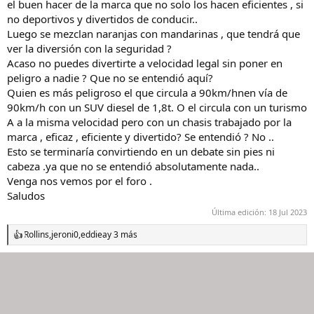
el buen hacer de la marca que no solo los hacen eficientes , si
no deportivos y divertidos de conducir..
Luego se mezclan naranjas con mandarinas , que tendrá que
ver la diversión con la seguridad ?
Acaso no puedes divertirte a velocidad legal sin poner en
peligro a nadie ? Que no se entendió aquí?
Quien es más peligroso el que circula a 90km/hnen vía de
90km/h con un SUV diesel de 1,8t. O el circula con un turismo
A a la misma velocidad pero con un chasis trabajado por la
marca , eficaz , eficiente y divertido? Se entendió ? No ..
Esto se terminaría convirtiendo en un debate sin pies ni
cabeza .ya que no se entendió absolutamente nada..
Venga nos vemos por el foro .
Saludos
Última edición:
18 Jul 2023
Rollins
,
jeroni0
,
eddiea
y 3 más
R
e
a
c
c
i
o