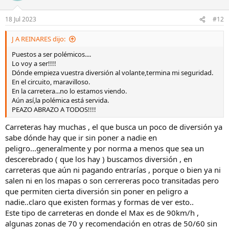
Ford fiesta ( rip ) xr2 , mini's varios ...
En fin un enamorado de los micromachines ...coches que por cierto
18 Jul 2023
#12
pasaron a mejor vida , ya no hay en el mercado micros de este tipo ,
solo quedan 2 : Toyota Yaris GR & mini Cooper s JCW , los dos con
J A REINARES dijo:
palanca y 3 pedales , aunque Mini decidió erróneamente en el año
2017 dejar de fabricar JCW con cambio manual en pro de una caja
Puestos a ser polémicos....
automática...error que ahora intenta reparar en base de sacar una
Lo voy a ser!!!!
versión límitada en Europa del llamado 6to1 , que no deja de ser un
Dónde empieza vuestra diversión al volante,termina mi seguridad.
JCW con el mismo motor BMW 2.0 twin power de 231cv con caja
En el circuito, maravilloso.
manual como los que vendieron del 2015 al 2017 però con un precio
En la carretera...no lo estamos viendo.
infladisimo..
Aún así,la polémica está servida.
Bien llegados a este punto , vamos al lío ..
PEAZO ABRAZO A TODOS!!!!
Puede un pequeño pero eficiente y efectivo motor de 3 cilindros y
solo 900 CC con una potència de 90cv , ser igual o parejo en
Carreteras hay muchas , el que busca un poco de diversión ya
diversión a un motor 2.0 de 4 cilindros y 231 CV?
sabe dónde hay que ir sin poner a nadie en
La respuesta es : Siiiii , en mayúsculas, a menor escala pero si..
peligro...generalmente y por norma a menos que sea un
Por ello , he preferido poner en el título : " hilo polémico" pues
descerebrado ( que los hay ) buscamos diversión , en
muchos al leer 90 VS 231 CV , se pondrían las manos en la cabeza al
carreteras que aún ni pagando entrarías , porque o bien ya ni
sentir tal barbaridad..
NO, no es ninguna barbaridad !!!
salen ni en los mapas o son cerrereras poco transitadas pero
Si el chasis tiene una puesta a punto bien elaborada , es eficiente y a
que permiten cierta diversión sin poner en peligro a
la par divertido, quien transmite sensaciones al volante son los 4
nadie..claro que existen formas y formas de ver esto..
neumáticos que tenemos de base y la suspensión así como de igual
Este tipo de carreteras en donde el Max es de 90km/h ,
modo una buena eficiencia en el tacto de la dirección y una buena
algunas zonas de 70 y recomendación en otras de 50/60 sin
gestión del motor en sus modos : normal y sport, si a ello le unimos