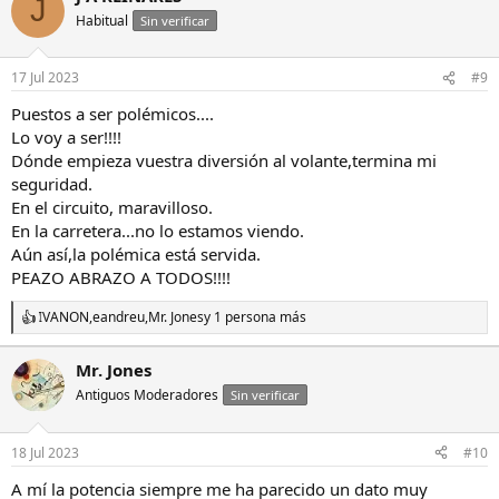
J
Habitual
Sin verificar
17 Jul 2023
#9
Puestos a ser polémicos....
Lo voy a ser!!!!
Dónde empieza vuestra diversión al volante,termina mi
seguridad.
En el circuito, maravilloso.
En la carretera...no lo estamos viendo.
Aún así,la polémica está servida.
PEAZO ABRAZO A TODOS!!!!
IVANON
,
eandreu
,
Mr. Jones
y 1 persona más
R
e
a
Mr. Jones
c
Antiguos Moderadores
c
Sin verificar
i
o
n
18 Jul 2023
#10
e
s
A mí la potencia siempre me ha parecido un dato muy