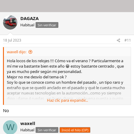
DAGAZA
Habitual
Sin verificar
18 Jul 2023
#11
waxell dijo:
Hola locos de los relojes !!! Cómo va el verano ? Particularmente a
mí me va bastante bien este año 😁 estoy bastante centrado , que
ya es mucho pedir según mi personalidad.
Mejor no me desvío del tema ok ?
Soy lo que se conoce como un hombre del pasado , un tipo raro y
extraño que se quedó anclado en el pasado y qué le cuesta mucho
aceptar nuevas tecnologías en la automoción...como yo siempre
digo : dame 4 ruedas , un buen chasis , una buena puesta a punto
Haz clic para expandir...
de la suspensión, una palanca en H y 3 pedales !!
Pues eso , un cavernícola, que incluso lleva relojes de cuerda 🤣
No
Resumen de vida automovilística: creo que supero de forma
holgada los más de 2millones de km , siempre desde los 18 hasta los
waxell
W
actuales 50 años , con coches del segmento A , vitaminados :
Habitual
Sin verificar
Inició el hilo (OP)
Varios 5 GT turbos ,clios 16v,sport , varios peugeots GTI , golfs GTI'S ,