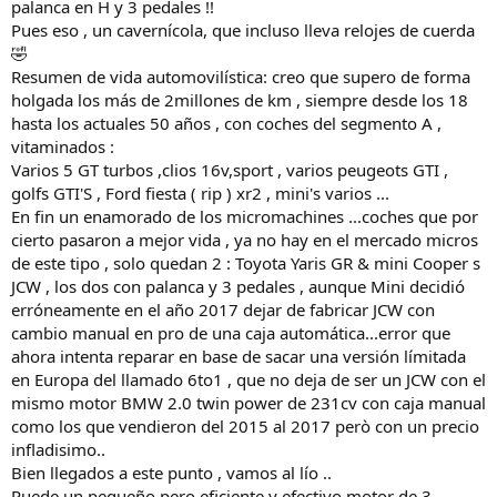
palanca en H y 3 pedales !!
Pues eso , un cavernícola, que incluso lleva relojes de cuerda
🤣
Resumen de vida automovilística: creo que supero de forma
holgada los más de 2millones de km , siempre desde los 18
hasta los actuales 50 años , con coches del segmento A ,
vitaminados :
Varios 5 GT turbos ,clios 16v,sport , varios peugeots GTI ,
golfs GTI'S , Ford fiesta ( rip ) xr2 , mini's varios ...
En fin un enamorado de los micromachines ...coches que por
cierto pasaron a mejor vida , ya no hay en el mercado micros
de este tipo , solo quedan 2 : Toyota Yaris GR & mini Cooper s
JCW , los dos con palanca y 3 pedales , aunque Mini decidió
erróneamente en el año 2017 dejar de fabricar JCW con
cambio manual en pro de una caja automática...error que
ahora intenta reparar en base de sacar una versión límitada
en Europa del llamado 6to1 , que no deja de ser un JCW con el
mismo motor BMW 2.0 twin power de 231cv con caja manual
como los que vendieron del 2015 al 2017 però con un precio
infladisimo..
Bien llegados a este punto , vamos al lío ..
Puede un pequeño pero eficiente y efectivo motor de 3