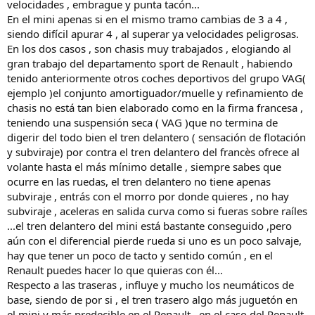
velocidades , embrague y punta tacón...
En el mini apenas si en el mismo tramo cambias de 3 a 4 ,
siendo difícil apurar 4 , al superar ya velocidades peligrosas.
En los dos casos , son chasis muy trabajados , elogiando al
gran trabajo del departamento sport de Renault , habiendo
tenido anteriormente otros coches deportivos del grupo VAG(
ejemplo )el conjunto amortiguador/muelle y refinamiento de
chasis no está tan bien elaborado como en la firma francesa ,
teniendo una suspensión seca ( VAG )que no termina de
digerir del todo bien el tren delantero ( sensación de flotación
y subviraje) por contra el tren delantero del francès ofrece al
volante hasta el más mínimo detalle , siempre sabes que
ocurre en las ruedas, el tren delantero no tiene apenas
subviraje , entrás con el morro por donde quieres , no hay
subviraje , aceleras en salida curva como si fueras sobre raíles
...el tren delantero del mini está bastante conseguido ,pero
aún con el diferencial pierde rueda si uno es un poco salvaje,
hay que tener un poco de tacto y sentido común , en el
Renault puedes hacer lo que quieras con él...
Respecto a las traseras , influye y mucho los neumáticos de
base, siendo de por si , el tren trasero algo más juguetón en
el mini y más predecible en el Renault , en el caso del Renault