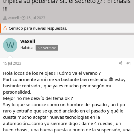
triplica su potencia? Si.. el secreto ¿? : El chasis
!!!
I
F
waxell
15 Jul 2023
n
e
i
Cerrado para nuevas respuestas.
c
c
h
i
a
waxell
W
a
d
Habitual
Sin verificar
d
e
o
i
r
n
15 Jul 2023
#1
d
i
e
c
Hola locos de los relojes !!! Cómo va el verano ?
l
i
Particularmente a mí me va bastante bien este año 😁 estoy
h
o
bastante centrado , que ya es mucho pedir según mi
i
personalidad.
l
Mejor no me desvío del tema ok ?
o
Soy lo que se conoce como un hombre del pasado , un tipo
raro y extraño que se quedó anclado en el pasado y qué le
cuesta mucho aceptar nuevas tecnologías en la
automoción...como yo siempre digo : dame 4 ruedas , un
buen chasis , una buena puesta a punto de la suspensión, una