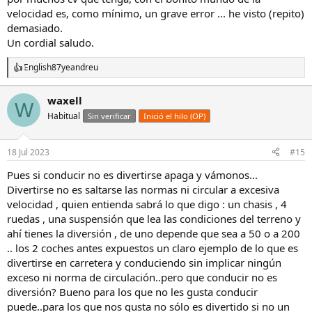
Ver el archivos adjunto 2664656
velocidad es, como mínimo, un grave error ... he visto (repito)
Y para terminar el post música cómo no podía ser de otra forma en
demasiado.
mi :
Un cordial saludo.
English87
y
eandreu
R
e
a
waxell
W
c
Habitual
c
Sin verificar
Inició el hilo (OP)
i
o
n
18 Jul 2023
#15
e
s
Pues si conducir no es divertirse apaga y vámonos...
:
Divertirse no es saltarse las normas ni circular a excesiva
velocidad , quien entienda sabrá lo que digo : un chasis , 4
ruedas , una suspensión que lea las condiciones del terreno y
ahí tienes la diversión , de uno depende que sea a 50 o a 200
.. los 2 coches antes expuestos un claro ejemplo de lo que es
divertirse en carretera y conduciendo sin implicar ningún
exceso ni norma de circulación..pero que conducir no es
diversión? Bueno para los que no les gusta conducir
puede..para los que nos gusta no sólo es divertido si no un