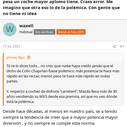
pesa un coche mayor aplomo tiene. Craso error. Me
imagino que otra eso lo de la polémica. Con gente que
no tiene ni idea
waxell
W
Habitual
Sin verificar
Inició el hilo (OP)
17 Jul 2023
#7
jmnav dijo:
Tú te lo dices todo... no creo que nadie haya creído jamás que el
dicho de Colin Chapman fuese polémico: más potencia te hace más
rápido en las rectas; menos peso te hace más rápido en todas
partes.
Y, respecto a coches de disfrute "carreteril", Mazda lleva más de 30
años vendiendo su MX5 desde esa premisa, así que no veo dónde
está la polémica.
Desde hace décadas, al menos en nuestro país, se a tenido
siempre la tendencia de creer que a mayor potencia mayor
diversión , y no siempre se cumple esta norma.