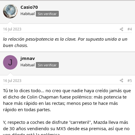
Casio70
Habitual
Sin verificar
16 Jul 2023
#4
la relación peso/potencia es la clave. Por supuesto unida a un
buen chasis.
jmnav
J
Habitual
Sin verificar
16 Jul 2023
#5
Tú te lo dices todo... no creo que nadie haya creído jamás que
el dicho de Colin Chapman fuese polémico: más potencia te
hace más rápido en las rectas; menos peso te hace más
rápido en todas partes.
Y, respecto a coches de disfrute "carreteril", Mazda lleva más
de 30 años vendiendo su MX5 desde esa premisa, así que no
veo dónde está la polémica.