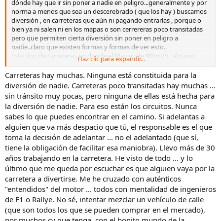
dónde hay que ir sin poner a nadie en peligro...generalmente y por
neumáticos de serie Pirelli p7 cintorauto runflat.. nada más tenerlo
norma a menos que sea un descerebrado ( que los hay ) buscamos
le cambié estos por unos NO runflat , pilot sport 5 , que me aportan
diversión , en carreteras que aún ni pagando entrarías , porque o
mayor estabilidad , y sobretodo no flaquean en apoyos laterales....
bien ya ni salen ni en los mapas o son cerrereras poco transitadas
Conclusiones : puede un coche mucho más barato con casi el triple
pero que permiten cierta diversión sin poner en peligro a
de menor potencia , igualar diversión y sensaciones al volante : Síii ,
nadie..claro que existen formas y formas de ver esto..
y porqué?
Este tipo de carreteras en donde el Max es de 90km/h , algunas
Haz clic para expandir...
Porque el buen hacer no siempre viene de la mano de un motor
zonas de 70 y recomendación en otras de 50/60 sin poblaciones ,
potente y enérgico, si no de un chasis con una puesta a punto
solo curvantras curva...quien tiene más peligro , el que va a 40 ,
Carreteras hay muchas. Ninguna está constituida para la
encomiable y en este caso el pequeño 3 cilindros de solo 900cc y 90
tocando freno con miedo ,etc o el que va a esas velocidades ?
diversión de nadie. Carreteras poco transitadas hay muchas ...
CV , dispone de un chasis tan eficiente y divertido como coches con
Infringiría acaso alguna norma si en un tramo de 90 , pilla curvas
sin tránsito muy pocas, pero ninguna de ellas está hecha para
mucha más potencia y precio...
entrelazadas a 90 ? No verdad .. y si el que pudiendo ir a 90 circula a
Espero que os guste este post ...
la diversión de nadie. Para eso están los circuitos. Nunca
50..ese para mí sería un peligro para mí integridad , porque incita ya
Para la elaboración de este post y como medidor del tiempo , he
sabes lo que puedes encontrar en el camino. Si adelantas a
no a mí , si no a otro conductor a adelantar y el adelantamiento es
utilizado un certina ds2 crono , dando como resultado unos 29
alguien que va más despacio que tú, el responsable es el que
una maniobra de riesgo ya que invades el carril contrario .
minutos en total del trayecto en un puerto de montaña pasando de
No por tener diversión se es más peligroso ...
toma la decisión de adelantar ... no el adelantado (que sí,
900 a 1500m altitud , según Google Maps se tarda de media unos 38
tiene la obligación de facilitar esa maniobra). Llevo más de 30
minutos según tráfico...
años trabajando en la carretera. He visto de todo ... y lo
El medidor del tiempo fue un certina ds2 crono y este es el Renault
que tantas satisfacciones me ofrece a menor escala :
último que me queda por escuchar es que alguien vaya por la
Ver el archivos adjunto 2664652
carretera a divertirse. Me he cruzado con auténticos
El protagonista
"entendidos" del motor ... todos con mentalidad de ingenieros
Ver el archivos adjunto 2664653
de F1 o Rallye. No sé, intentar mezclar un vehículo de calle
El mini JCW
(que son todos los que se pueden comprar en el mercado),
Ver el archivos adjunto 2664654
por muchos cv que tenga, con el bonito mundo de la
Los dos tan distintos , tan dispares y a la vez tan divertidos .....