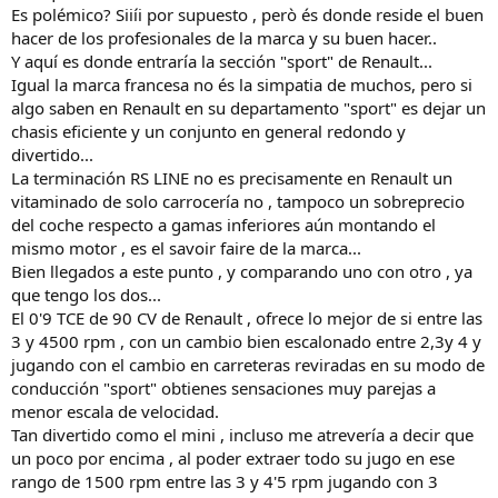
Es polémico? Siiíi por supuesto , però és donde reside el buen
hacer de los profesionales de la marca y su buen hacer..
Y aquí es donde entraría la sección "sport" de Renault...
Igual la marca francesa no és la simpatia de muchos, pero si
algo saben en Renault en su departamento "sport" es dejar un
chasis eficiente y un conjunto en general redondo y
divertido...
La terminación RS LINE no es precisamente en Renault un
vitaminado de solo carrocería no , tampoco un sobreprecio
del coche respecto a gamas inferiores aún montando el
mismo motor , es el savoir faire de la marca...
Bien llegados a este punto , y comparando uno con otro , ya
que tengo los dos...
El 0'9 TCE de 90 CV de Renault , ofrece lo mejor de si entre las
3 y 4500 rpm , con un cambio bien escalonado entre 2,3y 4 y
jugando con el cambio en carreteras reviradas en su modo de
conducción "sport" obtienes sensaciones muy parejas a
menor escala de velocidad.
Tan divertido como el mini , incluso me atrevería a decir que
un poco por encima , al poder extraer todo su jugo en ese
rango de 1500 rpm entre las 3 y 4'5 rpm jugando con 3