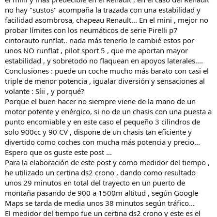
no hay "sustos" acompaña la trazada con una estabilidad y
facilidad asombrosa, chapeau Renault... En el mini , mejor no
probar límites con los neumáticos de serie Pirelli p7
cintorauto runflat.. nada más tenerlo le cambié estos por
unos NO runflat , pilot sport 5 , que me aportan mayor
estabilidad , y sobretodo no flaquean en apoyos laterales....
Conclusiones : puede un coche mucho más barato con casi el
triple de menor potencia , igualar diversión y sensaciones al
volante : Síii , y porqué?
Porque el buen hacer no siempre viene de la mano de un
motor potente y enérgico, si no de un chasis con una puesta a
punto encomiable y en este caso el pequeño 3 cilindros de
solo 900cc y 90 CV , dispone de un chasis tan eficiente y
divertido como coches con mucha más potencia y precio...
Espero que os guste este post ...
Para la elaboración de este post y como medidor del tiempo ,
he utilizado un certina ds2 crono , dando como resultado
unos 29 minutos en total del trayecto en un puerto de
montaña pasando de 900 a 1500m altitud , según Google
Maps se tarda de media unos 38 minutos según tráfico...
El medidor del tiempo fue un certina ds2 crono y este es el