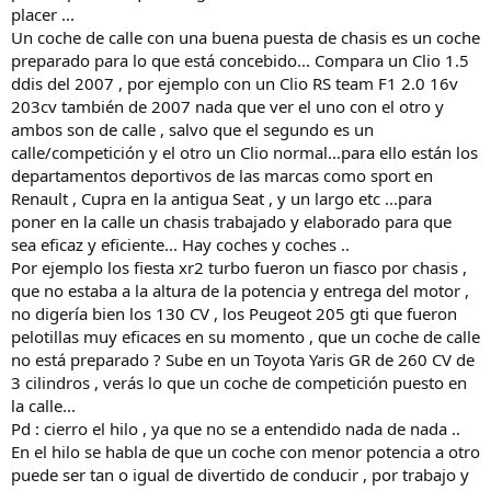
placer ...
Un coche de calle con una buena puesta de chasis es un coche
preparado para lo que está concebido... Compara un Clio 1.5
ddis del 2007 , por ejemplo con un Clio RS team F1 2.0 16v
203cv también de 2007 nada que ver el uno con el otro y
ambos son de calle , salvo que el segundo es un
calle/competición y el otro un Clio normal...para ello están los
departamentos deportivos de las marcas como sport en
Renault , Cupra en la antigua Seat , y un largo etc ...para
poner en la calle un chasis trabajado y elaborado para que
sea eficaz y eficiente... Hay coches y coches ..
Por ejemplo los fiesta xr2 turbo fueron un fiasco por chasis ,
que no estaba a la altura de la potencia y entrega del motor ,
no digería bien los 130 CV , los Peugeot 205 gti que fueron
pelotillas muy eficaces en su momento , que un coche de calle
no está preparado ? Sube en un Toyota Yaris GR de 260 CV de
3 cilindros , verás lo que un coche de competición puesto en
la calle...
Pd : cierro el hilo , ya que no se a entendido nada de nada ..
En el hilo se habla de que un coche con menor potencia a otro
puede ser tan o igual de divertido de conducir , por trabajo y