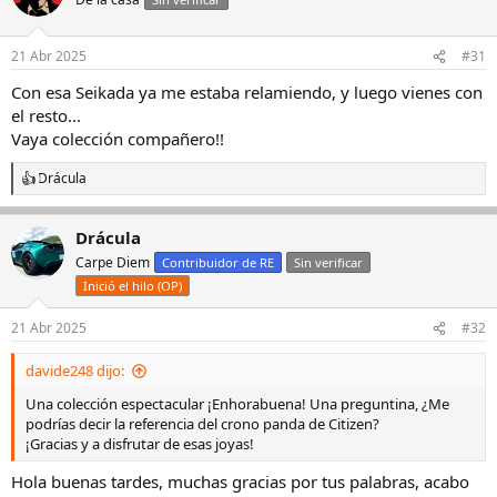
21 Abr 2025
#31
Con esa Seikada ya me estaba relamiendo, y luego vienes con
el resto...
Vaya colección compañero!!
Drácula
R
e
a
Drácula
c
c
Carpe Diem
Contribuidor de RE
Sin verificar
i
Inició el hilo (OP)
o
n
e
21 Abr 2025
#32
s
:
davide248 dijo:
Una colección espectacular ¡Enhorabuena! Una preguntina, ¿Me
podrías decir la referencia del crono panda de Citizen?
¡Gracias y a disfrutar de esas joyas!
Hola buenas tardes, muchas gracias por tus palabras, acabo