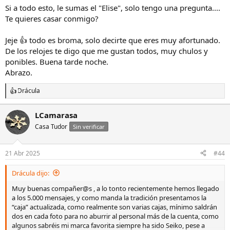
s
Si a todo esto, le sumas el "Elise", solo tengo una pregunta....
:
Te quieres casar conmigo?
Jeje 👍 todo es broma, solo decirte que eres muy afortunado.
De los relojes te digo que me gustan todos, muy chulos y
ponibles. Buena tarde noche.
Abrazo.
Drácula
R
e
a
LCamarasa
c
Casa Tudor
c
Sin verificar
i
o
n
21 Abr 2025
#44
e
s
Drácula dijo:
:
Muy buenas compañer@s , a lo tonto recientemente hemos llegado
a los 5.000 mensajes, y como manda la tradición presentamos la
“caja” actualizada, como realmente son varias cajas, mínimo saldrán
dos en cada foto para no aburrir al personal más de la cuenta, como
algunos sabréis mi marca favorita siempre ha sido Seiko, pese a