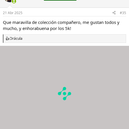
i
o
n
21 Abr 2025
#35
e
s
Que maravilla de colección compañero, me gustan todos y
:
mucho, y enhorabuena por los 5k!
Drácula
R
e
a
c
c
i
o
n
e
s
: