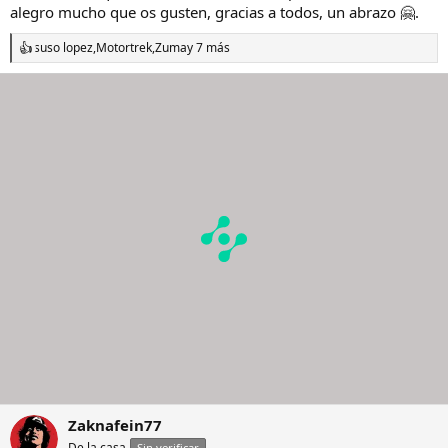
alegro mucho que os gusten, gracias a todos, un abrazo 🤗.
suso lopez
,
Motortrek
,
Zuma
y 7 más
R
e
a
c
c
i
o
n
e
s
:
Zaknafein77
De la casa
Sin verificar