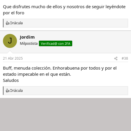
Que disfrutes mucho de ellos y nosotros de seguir leyéndote
por el foro
Drácula
R
e
a
Jordim
J
c
Milpostista
c
Verificad@ con 2FA
i
o
n
21 Abr 2025
#38
e
s
Buff, menuda colección. Enhorabuena por todos y por el
:
estado impecable en el que están.
Saludos
Drácula
R
e
a
c
c
i
o
n
e