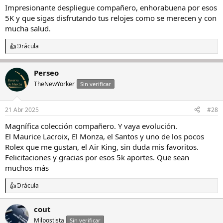
Impresionante despliegue compañero, enhorabuena por esos
5K y que sigas disfrutando tus relojes como se merecen y con
mucha salud.
Drácula
R
e
a
Perseo
c
c
TheNewYorker
Sin verificar
i
o
n
21 Abr 2025
#28
e
s
Magnífica colección compañero. Y vaya evolución.
:
El Maurice Lacroix, El Monza, el Santos y uno de los pocos
Rolex que me gustan, el Air King, sin duda mis favoritos.
Felicitaciones y gracias por esos 5k aportes. Que sean
muchos más
Drácula
R
e
a
cout
c
Milpostista
c
Sin verificar