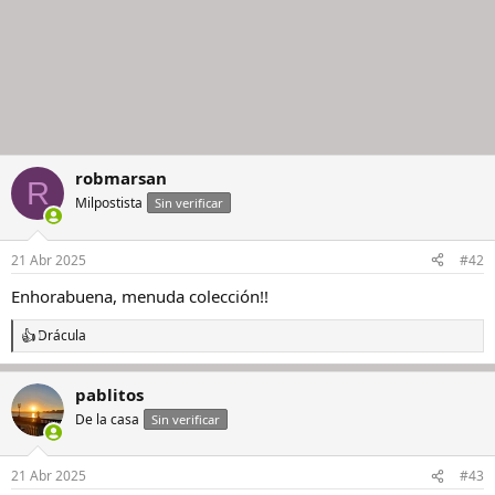
robmarsan
R
Milpostista
Sin verificar
21 Abr 2025
#42
Enhorabuena, menuda colección!!
Drácula
R
e
a
pablitos
c
c
De la casa
Sin verificar
i
o
n
21 Abr 2025
#43
e