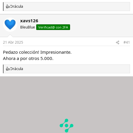
Drácula
R
e
a
xavs126
c
BleuBlue
c
Verificad@ con 2FA
i
o
n
21 Abr 2025
#41
e
s
Pedazo colección! Impresionante.
:
Ahora a por otros 5.000.
Drácula
R
e
a
c
c
i
o
n
e
s
: