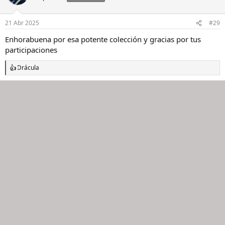
i
o
n
21 Abr 2025
#29
e
s
Enhorabuena por esa potente colección y gracias por tus
:
participaciones
Drácula
R
e
a
c
c
i
o
n
e
s
: