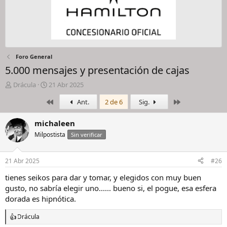
Foro General
5.000 mensajes y presentación de cajas
I
F
Drácula
21 Abr 2025
n
e
Primero
Último
Ant.
2 de 6
Sig.
i
c
c
h
i
a
michaleen
a
d
Milpostista
Sin verificar
d
e
o
i
r
n
21 Abr 2025
#26
d
i
e
c
tienes seikos para dar y tomar, y elegidos con muy buen
l
i
gusto, no sabría elegir uno...... bueno si, el pogue, esa esfera
h
o
dorada es hipnótica.
i
l
Drácula
R
o