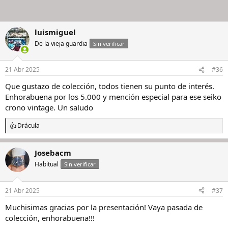
luismiguel
De la vieja guardia
Sin verificar
21 Abr 2025
#36
Que gustazo de colección, todos tienen su punto de interés.
Enhorabuena por los 5.000 y mención especial para ese seiko
crono vintage. Un saludo
Drácula
R
e
a
Josebacm
c
c
Habitual
Sin verificar
i
o
n
21 Abr 2025
#37
e
s
Muchisimas gracias por la presentación! Vaya pasada de
:
colección, enhorabuena!!!