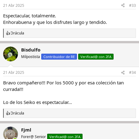
21 Abr 2025
#33
Espectacular, totalmente.
Enhorabuena y que los disfrutes largo y tendido.
Drácula
R
e
a
Bisdulfo
c
c
Milpostista
Contribuidor de RE
Verificad@ con 2FA
i
o
n
21 Abr 2025
#34
e
s
Bravo compañero!!! Por los 5000 y por esa colección tan
:
currada!!!
Lo de los Seiko es espectacular…
Drácula
R
e
a
Fjml
c
c
Forer@ Senior
Verificad@ con 2FA