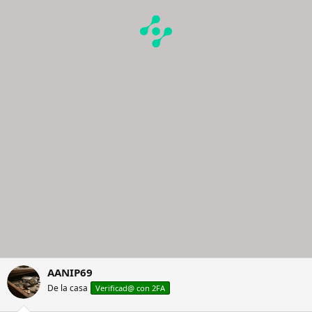
AANIP69
De la casa
Verificad@ con 2FA