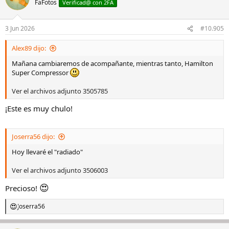
FaFotos
Verificad@ con 2FA
3 Jun 2026
#10.905
Alex89 dijo:
Mañana cambiaremos de acompañante, mientras tanto, Hamilton
Super Compressor
Ver el archivos adjunto 3505785
¡Este es muy chulo!
Joserra56 dijo:
Hoy llevaré el "radiado"
Ver el archivos adjunto 3506003
😍
Precioso!
Joserra56
R
e
a