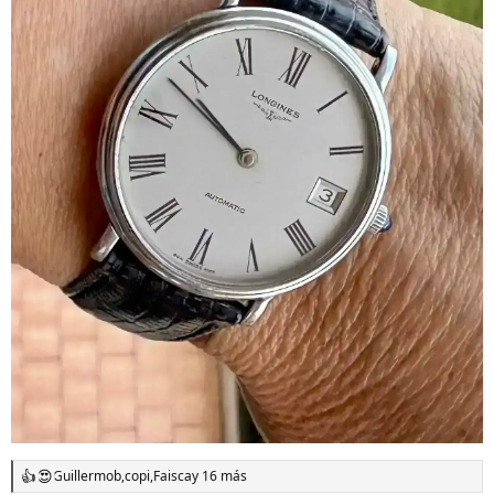
Guillermob
,
copi
,
Faisca
y 16 más
R