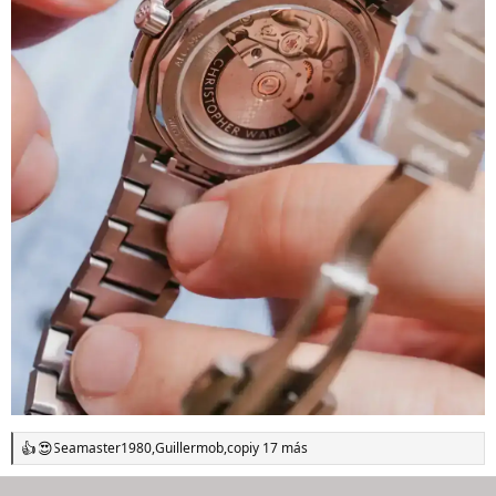
Seamaster1980
,
Guillermob
,
copi
y 17 más
R
e
a