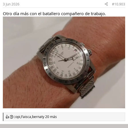
n
3 Jun 2026
#10.903
e
s
Otro día más con el batallero compañero de trabajo.
:
copi
,
Faisca
,
bernat
y 20 más
R
e
a