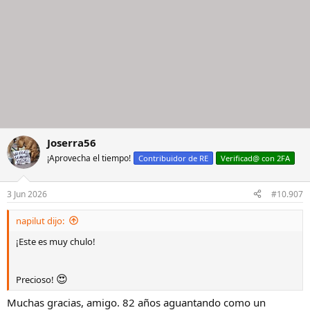
Joserra56
¡Aprovecha el tiempo!
Contribuidor de RE
Verificad@ con 2FA
3 Jun 2026
#10.907
napilut dijo:
¡Este es muy chulo!
😍
Precioso!
Muchas gracias, amigo. 82 años aguantando como un