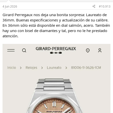
o
n
4 Jun 2026
#10.913
e
s
Girard Perregaux nos deja una bonita sorpresa: Laureato de
:
36mm. Buenas especificaciones y actualización de su calibre.
En 36mm sólo está disponible en dial salmón, acero. También
hay uno con bisel de diamantes y tal, pero no le he prestado
atención.