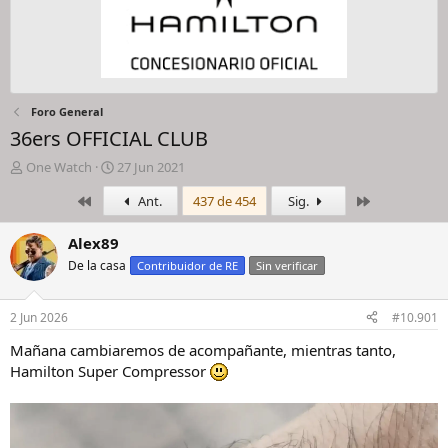
Foro General
36ers OFFICIAL CLUB
I
F
One Watch
27 Jun 2021
n
e
Primero
Último
Ant.
437 de 454
Sig.
i
c
c
h
i
a
Alex89
a
d
De la casa
Contribuidor de RE
Sin verificar
d
e
o
i
r
n
2 Jun 2026
#10.901
d
i
e
c
Mañana cambiaremos de acompañante, mientras tanto,
l
i
Hamilton Super Compressor
h
o
i
l
o