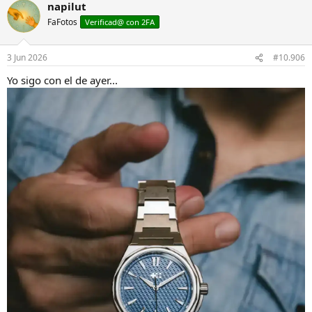
napilut
c
c
FaFotos
Verificad@ con 2FA
i
o
n
3 Jun 2026
#10.906
e
s
Yo sigo con el de ayer...
: