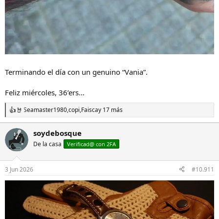
Terminando el día con un genuino “Vania”.
Feliz miércoles, 36’ers…
Seamaster1980
,
copi
,
Faisca
y 17 más
R
e
a
soydebosque
c
De la casa
c
Verificad@ con 2FA
i
o
n
3 Jun 2026
#10.911
e
s
: