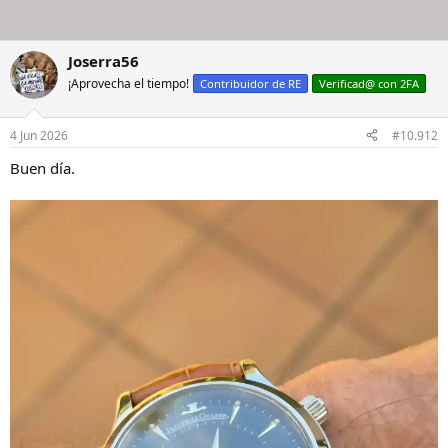
Joserra56
¡Aprovecha el tiempo!
Contribuidor de RE
Verificad@ con 2FA
4 Jun 2026
#10.912
Buen día.