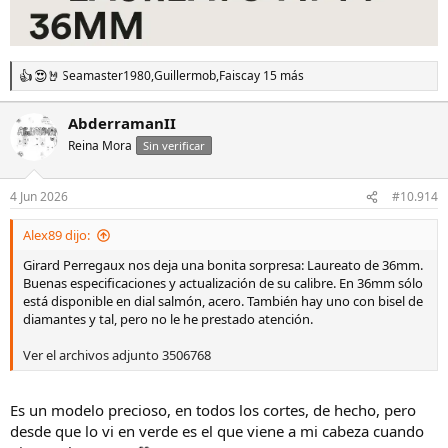
Seamaster1980
,
Guillermob
,
Faisca
y 15 más
R
e
a
AbderramanII
c
Reina Mora
c
Sin verificar
i
o
n
4 Jun 2026
#10.914
e
s
Alex89 dijo:
:
Girard Perregaux nos deja una bonita sorpresa: Laureato de 36mm.
Buenas especificaciones y actualización de su calibre. En 36mm sólo
está disponible en dial salmón, acero. También hay uno con bisel de
diamantes y tal, pero no le he prestado atención.
Ver el archivos adjunto 3506768
Es un modelo precioso, en todos los cortes, de hecho, pero
desde que lo vi en verde es el que viene a mi cabeza cuando