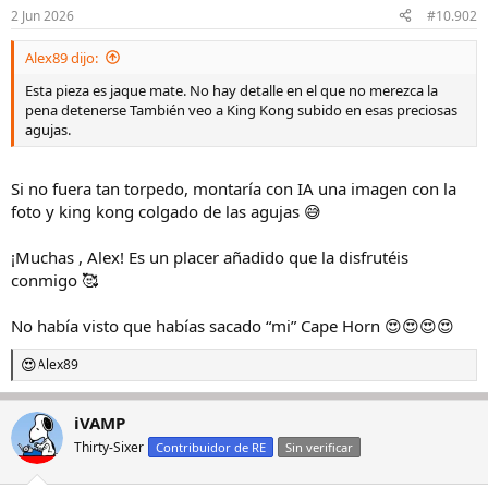
2 Jun 2026
#10.902
Alex89 dijo:
Esta pieza es jaque mate. No hay detalle en el que no merezca la
pena detenerse También veo a King Kong subido en esas preciosas
agujas.
Si no fuera tan torpedo, montaría con IA una imagen con la
foto y king kong colgado de las agujas 😅
¡Muchas , Alex! Es un placer añadido que la disfrutéis
conmigo 🥰
No había visto que habías sacado “mi” Cape Horn 😍😍😍😍
Alex89
R
e
a
iVAMP
c
c
Thirty-Sixer
Contribuidor de RE
Sin verificar
i
o