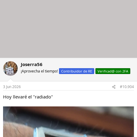
Joserra56
¡Aprovecha el tiempo!
Contribuidor de RE
Verificad@ con 2FA
3 Jun 2026
#10.904
Hoy llevaré el "radiado"