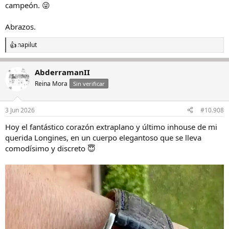
campeón. 😜
Abrazos.
napilut
R
e
a
AbderramanII
c
c
Reina Mora
Sin verificar
i
o
n
3 Jun 2026
#10.908
e
s
Hoy el fantástico corazón extraplano y último inhouse de mi
:
querida Longines, en un cuerpo elegantoso que se lleva
comodísimo y discreto 😇