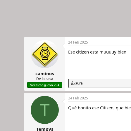
24 Feb 2025
Ese citizen esta muuuuy bien
caminos
De la casa
aura
R
Verificad@ con 2FA
e
a
24 Feb 2025
c
T
c
Qué bonito ese Citizen, que bi
i
o
n
e
s
Tempvs