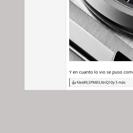
Y en cuanto lo vio se puso com
Alex89
,
SPM83
,
NriQ10
y 5 más
R
e
a
c
c
i
o
n
e
s
: