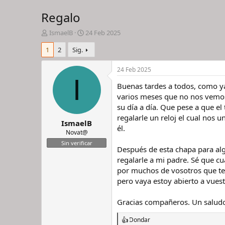
Regalo
I
F
IsmaelB
24 Feb 2025
n
e
1
2
Sig.
i
c
c
h
i
a
24 Feb 2025
a
d
I
Buenas tardes a todos, como ya 
d
e
o
i
varios meses que no nos vemos 
r
n
su día a día. Que pese a que e
d
i
regalarle un reloj el cual nos 
IsmaelB
e
c
él.
l
i
Novat@
h
o
Sin verificar
Después de esta chapa para alg
i
l
regalarle a mi padre. Sé que cu
o
por muchos de vosotros que te
pero vaya estoy abierto a vuest
Gracias compañeros. Un saludo
Dondar
R