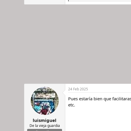
e
a
c
c
i
o
n
e
s
:
24 Feb 2025
Pues estaría bien que facilita
etc.
luismiguel
De la vieja guardia