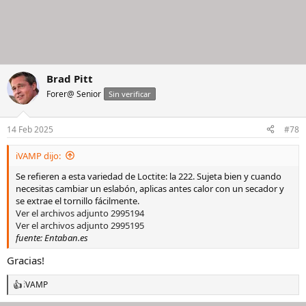
Brad Pitt
Forer@ Senior
Sin verificar
14 Feb 2025
#78
iVAMP dijo:
Se refieren a esta variedad de Loctite: la 222. Sujeta bien y cuando
necesitas cambiar un eslabón, aplicas antes calor con un secador y
se extrae el tornillo fácilmente.
Ver el archivos adjunto 2995194
Ver el archivos adjunto 2995195
fuente: Entaban.es
Gracias!
iVAMP
R
e