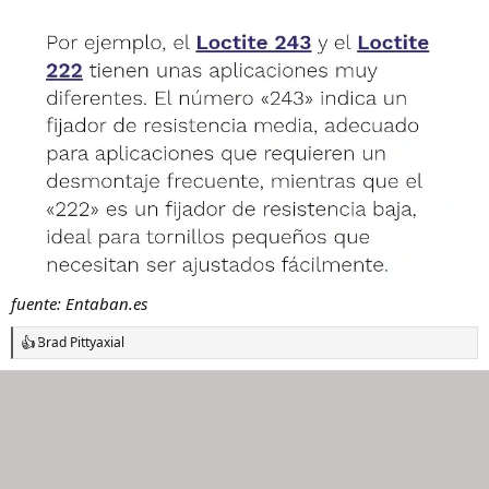
fuente: Entaban.es
Brad Pitt
y
axial
R
e
a
c
c
i
o
n