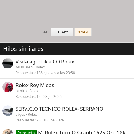
Primero
Ant.
4 de 4
Hilos similares
Visita agridulce CO Rolex
MERIDIAN
Rolex
Respuestas
138
Jueves a las 23:58
Rolex Rey Midas
pantro
Rolex
Respuestas
12
23 Jul 2026
SERVICIO TECNICO ROLEX- SERRANO
abyss
Rolex
Respuestas
23
18 Ene 2026
Mi Rolex Turn-O-Graph 1625 Oro 18k:
Pregunta