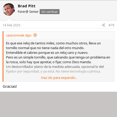
a
Brad Pitt
c
c
Forer@ Senior
Sin verificar
i
o
n
14 Feb 2025
#79
e
s
cestommek dijo:
:
Es que ese reloj de tantos miles, como muchos otros, lleva un
tornillo normal que no tiene nada del otro mundo.
Entendible el cabreo porque es un reloj caro y nuevo.
Pero es un simple tornillo, que salvando que tenga un problema en
la rosca, solo hay que apretar, o fijar, como Dios manda.
Un destornillador plano de la medida adecuada, opcional lo del
fijador por seguridad, y ya está. No tiene tecnología cuántica.
Haz clic para expandir...
Gracias!