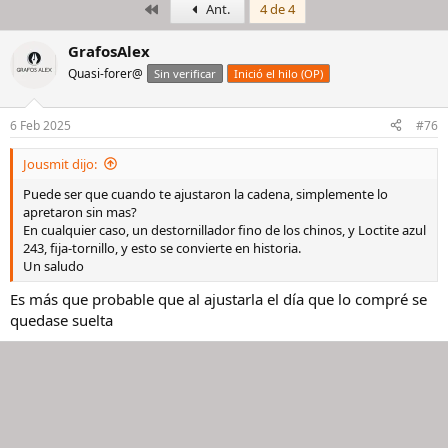
Primero
Ant.
4 de 4
i
c
c
h
i
a
GrafosAlex
a
d
Quasi-forer@
Sin verificar
Inició el hilo (OP)
d
e
o
i
r
n
6 Feb 2025
#76
d
i
e
c
Jousmit dijo:
l
i
h
o
Puede ser que cuando te ajustaron la cadena, simplemente lo
i
apretaron sin mas?
l
En cualquier caso, un destornillador fino de los chinos, y Loctite azul
o
243, fija-tornillo, y esto se convierte en historia.
Un saludo
Es más que probable que al ajustarla el día que lo compré se
quedase suelta