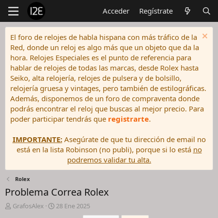
Acceder
Regístrate
El foro de relojes de habla hispana con más tráfico de la
Red, donde un reloj es algo más que un objeto que da la
hora. Relojes Especiales es el punto de referencia para
hablar de relojes de todas las marcas, desde Rolex hasta
Seiko, alta relojería, relojes de pulsera y de bolsillo,
relojería gruesa y vintages, pero también de estilográficas.
Además, disponemos de un foro de compraventa donde
podrás encontrar el reloj que buscas al mejor precio. Para
poder participar tendrás que
registrarte
.
IMPORTANTE:
Asegúrate de que tu dirección de email no
está en la lista Robinson (no publi), porque si lo está
no
podremos validar tu alta.
Rolex
Problema Correa Rolex
I
F
GrafosAlex
28 Ene 2025
n
e