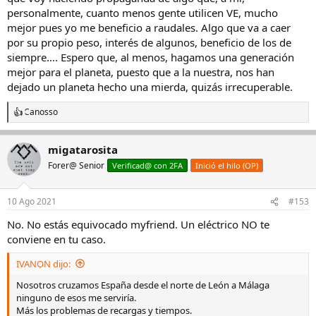
personalmente, cuanto menos gente utilicen VE, mucho
mejor pues yo me beneficio a raudales. Algo que va a caer
por su propio peso, interés de algunos, beneficio de los de
siempre…. Espero que, al menos, hagamos una generación
mejor para el planeta, puesto que a la nuestra, nos han
dejado un planeta hecho una mierda, quizás irrecuperable.
Canosso
R
e
a
migatarosita
c
c
Forer@ Senior
Verificad@ con 2FA
Inició el hilo (OP)
i
o
n
10 Ago 2021
#153
e
s
No. No estás equivocado myfriend. Un eléctrico NO te
:
conviene en tu caso.
IVANON dijo:
Nosotros cruzamos España desde el norte de León a Málaga
ninguno de esos me serviría.
Más los problemas de recargas y tiempos.