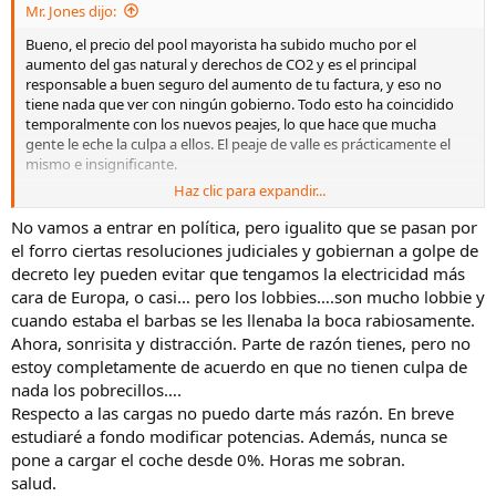
Mr. Jones dijo:
Bueno, el precio del pool mayorista ha subido mucho por el
aumento del gas natural y derechos de CO2 y es el principal
responsable a buen seguro del aumento de tu factura, y eso no
tiene nada que ver con ningún gobierno. Todo esto ha coincidido
temporalmente con los nuevos peajes, lo que hace que mucha
gente le eche la culpa a ellos. El peaje de valle es prácticamente el
mismo e insignificante.
Haz clic para expandir...
Salvo que hagas muchos kms diarios que supongo no será el caso,
sigues teniendo 8 horas de carga nocturna diaria en valle que con
No vamos a entrar en política, pero igualito que se pasan por
esa potencia contratada tan alta te debería sobrar para meterle 150
el forro ciertas resoluciones judiciales y gobiernan a golpe de
kms todas las noches (8h*3,5kW=28kwh) . Tb tienes los fines de
decreto ley pueden evitar que tengamos la electricidad más
semana completos de valle.
cara de Europa, o casi… pero los lobbies….son mucho lobbie y
cuando estaba el barbas se les llenaba la boca rabiosamente.
Tb es una buena oportunidad para que ajustes tu potencia en
Ahora, sonrisita y distracción. Parte de razón tienes, pero no
periodo punta/llano (en valle ahora la potencia contratada sale
prácticamente regalada) y así ahorres unos cuantos euros. %,575
estoy completamente de acuerdo en que no tienen culpa de
kw es una potencia tremendamente alta...
nada los pobrecillos….
Respecto a las cargas no puedo darte más razón. En breve
estudiaré a fondo modificar potencias. Además, nunca se
pone a cargar el coche desde 0%. Horas me sobran.
salud.