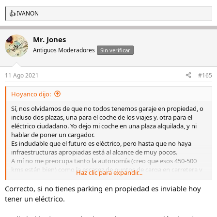
IVANON
R
e
a
Mr. Jones
c
c
Antiguos Moderadores
Sin verificar
i
o
n
11 Ago 2021
#165
e
s
Hoyanco dijo:
:
Sí, nos olvidamos de que no todos tenemos garaje en propiedad, o
incluso dos plazas, una para el coche de los viajes y. otra para el
eléctrico ciudadano. Yo dejo mi coche en una plaza alquilada, y ni
hablar de poner un cargador.
Es indudable que el futuro es eléctrico, pero hasta que no haya
infraestructuras apropiadas está al alcance de muy pocos.
A mí no me preocupa tanto la autonomía (creo que esos 450-500
kms están bien) como la escasez de puntos de carga en carretera y
Haz clic para expandir...
la lentitud de la misma.
Ya lo siento, pero me temo que seguiré abonado al diesel mientras
Correcto, si no tienes parking en propiedad es inviable hoy
me dejen.
tener un eléctrico.