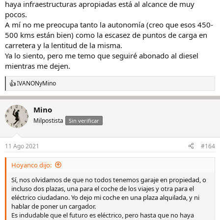
haya infraestructuras apropiadas está al alcance de muy
pocos.
A mí no me preocupa tanto la autonomía (creo que esos 450-
500 kms están bien) como la escasez de puntos de carga en
carretera y la lentitud de la misma.
Ya lo siento, pero me temo que seguiré abonado al diesel
mientras me dejen.
IVANON
y
Mino
R
e
a
Mino
c
c
Milpostista
Sin verificar
i
o
n
11 Ago 2021
#164
e
s
Hoyanco dijo:
:
Sí, nos olvidamos de que no todos tenemos garaje en propiedad, o
incluso dos plazas, una para el coche de los viajes y otra para el
eléctrico ciudadano. Yo dejo mi coche en una plaza alquilada, y ni
hablar de poner un cargador.
Es indudable que el futuro es eléctrico, pero hasta que no haya