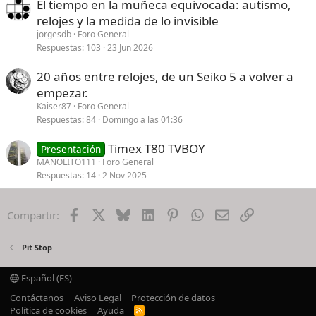
El tiempo en la muñeca equivocada: autismo,
relojes y la medida de lo invisible
jorgesdb
Foro General
Respuestas
103
23 Jun 2026
20 años entre relojes, de un Seiko 5 a volver a
empezar.
Kaiser87
Foro General
Respuestas
84
Domingo a las 01:36
Timex T80 TVBOY
Presentación
MANOLITO111
Foro General
Respuestas
14
2 Nov 2025
Facebook
X
Bluesky
LinkedIn
Pinterest
WhatsApp
Email
Enlace
Compartir:
Pit Stop
Español (ES)
Contáctanos
Aviso Legal
Protección de datos
Política de cookies
Ayuda
R