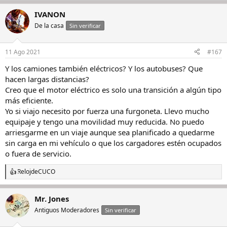
a
IVANON
c
c
De la casa
Sin verificar
i
o
n
11 Ago 2021
#167
e
s
Y los camiones también eléctricos? Y los autobuses? Que
:
hacen largas distancias?
Creo que el motor eléctrico es solo una transición a algún tipo
más eficiente.
Yo si viajo necesito por fuerza una furgoneta. Llevo mucho
equipaje y tengo una movilidad muy reducida. No puedo
arriesgarme en un viaje aunque sea planificado a quedarme
sin carga en mi vehículo o que los cargadores estén ocupados
o fuera de servicio.
RelojdeCUCO
R
e
a
Mr. Jones
c
c
Antiguos Moderadores
Sin verificar
i
o