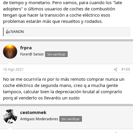
de tiempo y monetario. Pero vamos, para cuando los "late
adopters" o últimos usuarios de coches de combustión
tengan que hacer la transición a coche eléctrico esos
problemas estarán más que resueltos y rodados.
IVANON
R
e
a
frpra
c
c
Forer@ Senior
Sin verificar
i
o
n
16 Ago 2021
#169
e
s
No se me ocurriría ni por lo más remoto comprar nunca un
:
coche eléctrico de segunda mano, creo q a mucha gente
tampoco, calcular bien la depreciación brutal al comprarlo
porq al venderlo os llevaréis un susto
cestommek
Antiguos Moderadores
Sin verificar