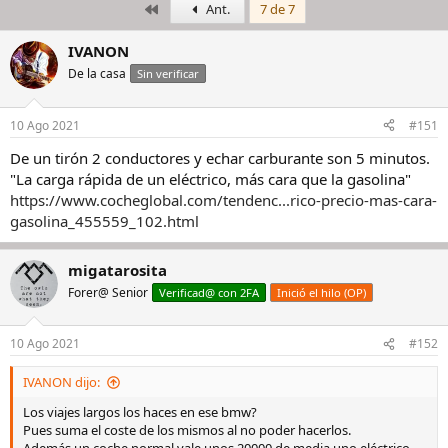
Primero
Ant.
7 de 7
i
c
c
h
i
a
IVANON
a
d
De la casa
Sin verificar
d
e
o
i
r
n
10 Ago 2021
#151
d
i
e
c
De un tirón 2 conductores y echar carburante son 5 minutos.
l
i
"La carga rápida de un eléctrico, más cara que la gasolina"
h
o
https://www.cocheglobal.com/tendenc...rico-precio-mas-cara-
i
gasolina_455559_102.html
l
o
migatarosita
Forer@ Senior
Verificad@ con 2FA
Inició el hilo (OP)
10 Ago 2021
#152
IVANON dijo:
Los viajes largos los haces en ese bmw?
Pues suma el coste de los mismos al no poder hacerlos.