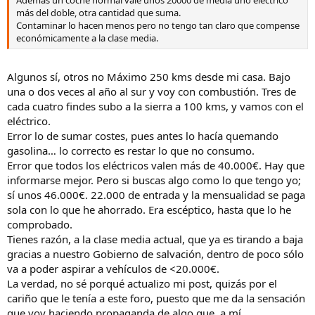
Además un coche normal vale unos 20000 de media uno eléctrico
más del doble, otra cantidad que suma.
Contaminar lo hacen menos pero no tengo tan claro que compense
económicamente a la clase media.
Algunos sí, otros no Máximo 250 kms desde mi casa. Bajo
una o dos veces al año al sur y voy con combustión. Tres de
cada cuatro findes subo a la sierra a 100 kms, y vamos con el
eléctrico.
Error lo de sumar costes, pues antes lo hacía quemando
gasolina… lo correcto es restar lo que no consumo.
Error que todos los eléctricos valen más de 40.000€. Hay que
informarse mejor. Pero si buscas algo como lo que tengo yo;
sí unos 46.000€. 22.000 de entrada y la mensualidad se paga
sola con lo que he ahorrado. Era escéptico, hasta que lo he
comprobado.
Tienes razón, a la clase media actual, que ya es tirando a baja
gracias a nuestro Gobierno de salvación, dentro de poco sólo
va a poder aspirar a vehículos de <20.000€.
La verdad, no sé porqué actualizo mi post, quizás por el
cariño que le tenía a este foro, puesto que me da la sensación
que voy haciendo propaganda de algo que, a mí,