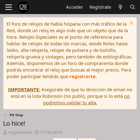
Acceder
Regístrate
El foro de relojes de habla hispana con más tráfico de la
Red, donde un reloj es algo más que un objeto que da la
hora. Relojes Especiales es el punto de referencia para
hablar de relojes de todas las marcas, desde Rolex hasta
Seiko, alta relojería, relojes de pulsera y de bolsillo,
relojería gruesa y vintages, pero también de estilográficas.
Además, disponemos de un foro de compraventa donde
podrás encontrar el reloj que buscas al mejor precio. Para
poder participar tendrás que
registrarte
.
IMPORTANTE:
Asegúrate de que tu dirección de email no
está en la lista Robinson (no publi), porque si lo está
no
podremos validar tu alta.
Pit Stop
Lo hice!
I
F
migatarosita
17 Feb 2018
n
e