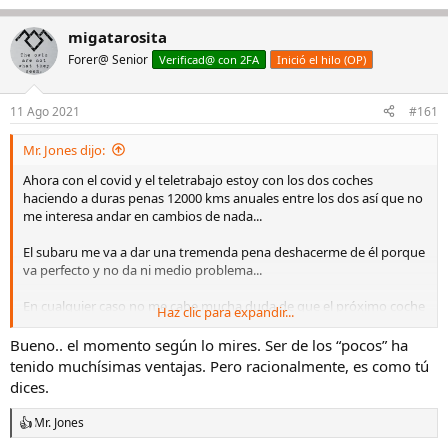
migatarosita
Forer@ Senior
Verificad@ con 2FA
Inició el hilo (OP)
11 Ago 2021
#161
Mr. Jones dijo:
Ahora con el covid y el teletrabajo estoy con los dos coches
haciendo a duras penas 12000 kms anuales entre los dos así que no
me interesa andar en cambios de nada...
El subaru me va a dar una tremenda pena deshacerme de él porque
va perfecto y no da ni medio problema...
En cualquier caso no me cabe mucha duda de que el próximo coche
Haz clic para expandir...
nuevo que compre será eléctrico... Teniendo parking para cargarlo y
presupuesto relativamente holgado es un poco absurdo meterse
Bueno.. el momento según lo mires. Ser de los “pocos” ha
en otra cosa si tienes idea de tener el coche muchos años, que es mi
tenido muchísimas ventajas. Pero racionalmente, es como tú
caso.
dices.
Ahora empiezan a ponerse las pilas las marcas tradicionales, y a
Mr. Jones
R
ofrecer modelos que no son meramente uno de combustión al que
e