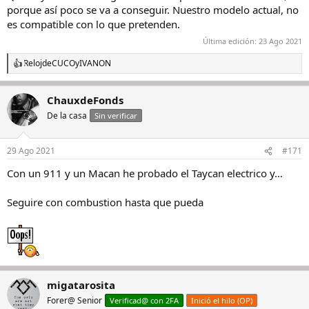
porque así poco se va a conseguir. Nuestro modelo actual, no
es compatible con lo que pretenden.
Última edición:
23 Ago 2021
RelojdeCUCO
y
IVANON
R
e
a
ChauxdeFonds
c
c
De la casa
Sin verificar
i
o
n
29 Ago 2021
#171
e
s
Con un 911 y un Macan he probado el Taycan electrico y…
:
Seguire con combustion hasta que pueda
migatarosita
Forer@ Senior
Verificad@ con 2FA
Inició el hilo (OP)