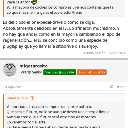
Vaya calentón
Yo la mayoría de coches los compro así , ya nos contarás que tal
Lo que más me intriga es el acelerador/freno
Es delicioso el one-pedal-drive o como se diga.
Absolutamente delicioso en el i3. Lo afinaron muchísimo. Y
no hay que andar como en la mayoría cambiando el tipo de
regeneración… el i3 se concibió como una especie de
plug&play que yo llamaría sit&drive o sit&enjoy.
Última edición:
10 Ago 2021
migatarosita
Forer@ Senior
Verificad@ con 2FA
Inició el hilo (OP)
10 Ago 2021
#157
IVANON dijo:
Yo por ciudad uso casi siempre transporte público.
Que será el futuro, no lo se aunque deseo una energía limpia.
Aunque creo que el futuro será otro tipo de motores.
Lo veremos con suerte.
La clase media tira para abajo desde hace muchos años.