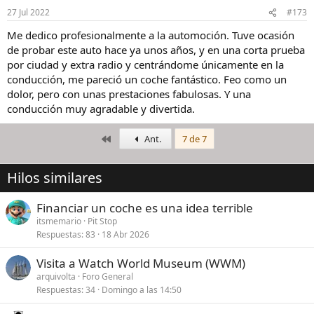
n
27 Jul 2022
#173
e
s
Me dedico profesionalmente a la automoción. Tuve ocasión
:
de probar este auto hace ya unos años, y en una corta prueba
por ciudad y extra radio y centrándome únicamente en la
conducción, me pareció un coche fantástico. Feo como un
dolor, pero con unas prestaciones fabulosas. Y una
conducción muy agradable y divertida.
Primero
Ant.
7 de 7
Hilos similares
Financiar un coche es una idea terrible
itsmemario
Pit Stop
Respuestas
83
18 Abr 2026
Visita a Watch World Museum (WWM)
arquivolta
Foro General
Respuestas
34
Domingo a las 14:50