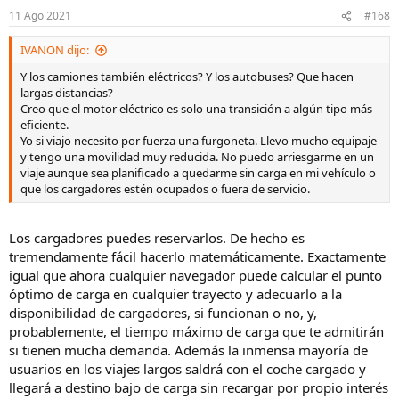
n
11 Ago 2021
#168
e
s
IVANON dijo:
:
Y los camiones también eléctricos? Y los autobuses? Que hacen
largas distancias?
Creo que el motor eléctrico es solo una transición a algún tipo más
eficiente.
Yo si viajo necesito por fuerza una furgoneta. Llevo mucho equipaje
y tengo una movilidad muy reducida. No puedo arriesgarme en un
viaje aunque sea planificado a quedarme sin carga en mi vehículo o
que los cargadores estén ocupados o fuera de servicio.
Los cargadores puedes reservarlos. De hecho es
tremendamente fácil hacerlo matemáticamente. Exactamente
igual que ahora cualquier navegador puede calcular el punto
óptimo de carga en cualquier trayecto y adecuarlo a la
disponibilidad de cargadores, si funcionan o no, y,
probablemente, el tiempo máximo de carga que te admitirán
si tienen mucha demanda. Además la inmensa mayoría de
usuarios en los viajes largos saldrá con el coche cargado y
llegará a destino bajo de carga sin recargar por propio interés