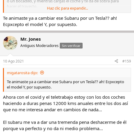
o un bocadillo, y mientras cargas el coche y te da de sobra para
hacer el trayecto.
Haz clic para expandir...
A nadie le interesa autonomías absurdas de tipo 1000 kms en
Te animaste ya a cambiar ese Subaru por un Tesla?? ah!
eléctrico (hace poco Tesla desechó un Model S con esas
Ecpxcepto el model Y, por supuesto.
autonomías) porque la inmensa mayoría de la gente jamás las
aprovecha , siempre hay que hacer paradas en viajes largos y
además conducen a baterías pesadísimas que aumentan los
Mr. Jones
consumos. Meter más de 500 o 600 kms de autonomía a un coche
Antiguos Moderadores
Sin verificar
ya es dificlmente justificable. Hace veinticinco años la autonomía de
los coches media era poco más o menos la de los eléctricos que te
he puesto arriba, y nadie andaba diciendo que fueran coches que
10 Ago 2021
#159
no servían para viajes largos porque tenías que pararte a repostar.
migatarosita dijo:
PS: como te decía arriba, las autonomías que te he puesto son
reales, no declaradas (que son bastante mayores) La degradación
Te animaste ya a cambiar ese Subaru por un Tesla?? ah! Ecpxcepto
de las baterías en insignificante hasta varios cientos de miles de
el model Y, por supuesto.
kms.
Ahora con el covid y el teletrabajo estoy con los dos coches
haciendo a duras penas 12000 kms anuales entre los dos así
que no me interesa andar en cambios de nada...
El subaru me va a dar una tremenda pena deshacerme de él
porque va perfecto y no da ni medio problema...