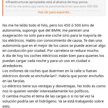
infraestructuras apropiadas está al alcance de muy pocos.
A mí no me preocupa tanto la autonomía (creo que esos 450-500
kms están bien) como la escasez de puntos de carga en carretera y
Haz clic para expandir...
la lentitud de la misma.
Ya lo siento, pero me temo que seguiré abonado al diesel mientras
me dejen.
No me he leído todo el hilo, pero los 450 ó 500 kms de
autonomía, supongo que del BMW, me parecen una
exageración no solo para ese coche sino para la mayoría de
los eléctricos. Hablo con conocimiento de causa. Te dan una
autonomía que en el mejor de los casos se puede acercar algo
en conducción por ciudad. Por carretera se reduce mucho.
A día de hoy los coches eléctricos están bien para quienes los
puedan cargar cada noche y para un uso en ciudad o
alrededores.
Los millones de coches que duermen en la calle si fueran
eléctricos donde se enchufarían?. Habría que poner enchufes
en las farolas.
Lo eléctrico tiene sus ventajas y desventajas. No todo es como
nos lo quieren vender interesadamente los políticos.
O cambia mucho el tema de las cargas o si no tal vez la
solución podría ser el hidrógeno. Ya se está trabajando sobre
esto.