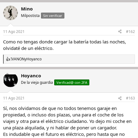
le han incrustado unas baterias sino ya modelos en plataformas
a
específicas con buenas autonomías. EL Mercedes EQS ya tiene pinta
Mino
c
de ser por fin un coche a la altura, si no más del tesla S y en los
c
Milpostista
Sin verificar
próximos años empezarán a generalizarse modelos más accesibles,
i
y ahí será el momento.
o
n
11 Ago 2021
#162
e
s
Como no tengas donde cargar la batería todas las noches,
:
olvidaté de un eléctrico.
IVANON
y
Hoyanco
R
e
a
Hoyanco
c
c
De la vieja guardia
Verificad@ con 2FA
i
o
n
11 Ago 2021
#163
e
s
Sí, nos olvidamos de que no todos tenemos garaje en
:
propiedad, o incluso dos plazas, una para el coche de los
viajes y otra para el eléctrico ciudadano. Yo dejo mi coche en
una plaza alquilada, y ni hablar de poner un cargador.
Es indudable que el futuro es eléctrico, pero hasta que no