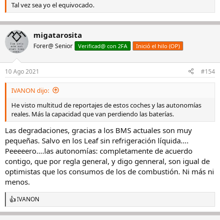
Tal vez sea yo el equivocado.
migatarosita
Forer@ Senior
Verificad@ con 2FA
Inició el hilo (OP)
10 Ago 2021
#154
IVANON dijo:
He visto multitud de reportajes de estos coches y las autonomías
reales. Más la capacidad que van perdiendo las baterías.
Las degradaciones, gracias a los BMS actuales son muy
pequeñas. Salvo en los Leaf sin refrigeración líquida….
Peeeeero….las autonomías: completamente de acuerdo
contigo, que por regla general, y digo genneral, son igual de
optimistas que los consumos de los de combustión. Ni más ni
menos.
IVANON
R
e
a