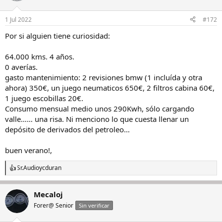
1 Jul 2022
#172
Por si alguien tiene curiosidad:
64.000 kms. 4 años.
0 averías.
gasto mantenimiento: 2 revisiones bmw (1 incluída y otra
ahora) 350€, un juego neumaticos 650€, 2 filtros cabina 60€,
1 juego escobillas 20€.
Consumo mensual medio unos 290Kwh, sólo cargando
valle…… una risa. Ni menciono lo que cuesta llenar un
depósito de derivados del petroleo…
buen verano!,
Sr.Audio
y
cduran
R
e
a
Mecaloj
c
c
Forer@ Senior
Sin verificar
i
o