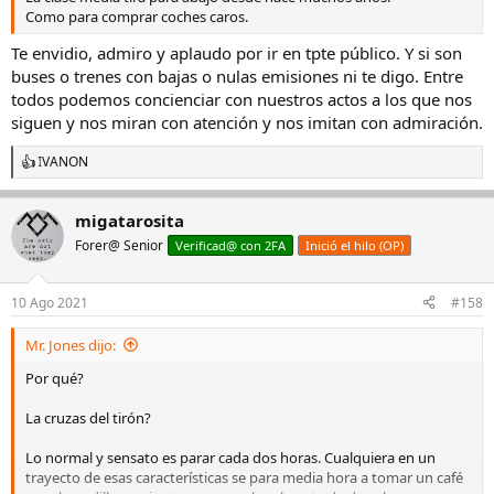
Como para comprar coches caros.
Te envidio, admiro y aplaudo por ir en tpte público. Y si son
buses o trenes con bajas o nulas emisiones ni te digo. Entre
todos podemos concienciar con nuestros actos a los que nos
siguen y nos miran con atención y nos imitan con admiración.
IVANON
R
e
a
migatarosita
c
c
Forer@ Senior
Verificad@ con 2FA
Inició el hilo (OP)
i
o
n
10 Ago 2021
#158
e
s
Mr. Jones dijo:
:
Por qué?
La cruzas del tirón?
Lo normal y sensato es parar cada dos horas. Cualquiera en un
trayecto de esas características se para media hora a tomar un café