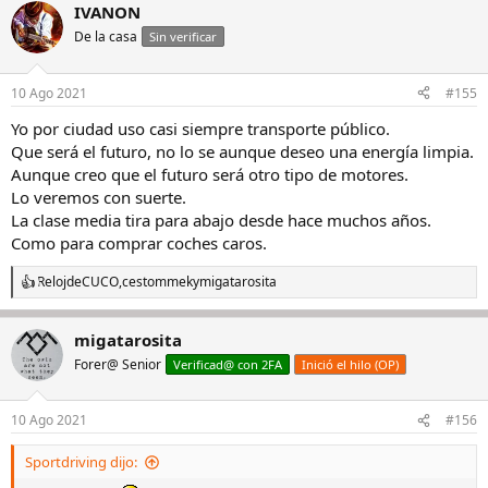
IVANON
c
c
De la casa
Sin verificar
i
o
n
10 Ago 2021
#155
e
s
Yo por ciudad uso casi siempre transporte público.
:
Que será el futuro, no lo se aunque deseo una energía limpia.
Aunque creo que el futuro será otro tipo de motores.
Lo veremos con suerte.
La clase media tira para abajo desde hace muchos años.
Como para comprar coches caros.
RelojdeCUCO
,
cestommek
y
migatarosita
R
e
a
migatarosita
c
c
Forer@ Senior
Verificad@ con 2FA
Inició el hilo (OP)
i
o
n
10 Ago 2021
#156
e
s
Sportdriving dijo:
: