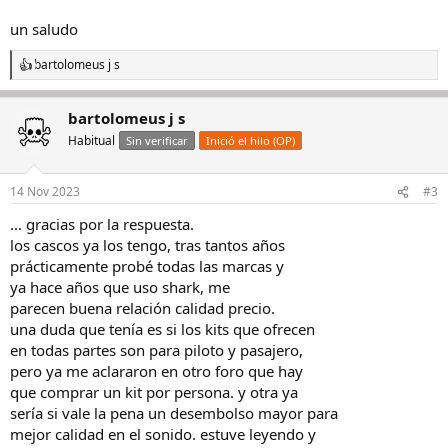
un saludo
bartolomeus j s
R
e
a
bartolomeus j s
c
c
Habitual
Sin verificar
Inició el hilo (OP)
i
o
n
14 Nov 2023
#3
e
s
... gracias por la respuesta.
:
los cascos ya los tengo, tras tantos años
prácticamente probé todas las marcas y
ya hace años que uso shark, me
parecen buena relación calidad precio.
una duda que tenía es si los kits que ofrecen
en todas partes son para piloto y pasajero,
pero ya me aclararon en otro foro que hay
que comprar un kit por persona. y otra ya
sería si vale la pena un desembolso mayor para
mejor calidad en el sonido. estuve leyendo y