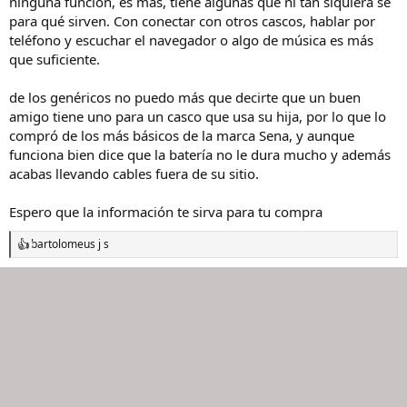
ninguna función, es más, tiene algunas que ni tan siquiera sé
para qué sirven. Con conectar con otros cascos, hablar por
teléfono y escuchar el navegador o algo de música es más
que suficiente.
de los genéricos no puedo más que decirte que un buen
amigo tiene uno para un casco que usa su hija, por lo que lo
compró de los más básicos de la marca Sena, y aunque
funciona bien dice que la batería no le dura mucho y además
acabas llevando cables fuera de su sitio.
Espero que la información te sirva para tu compra
bartolomeus j s
R
e
a
c
c
i
o
n
e
s
: