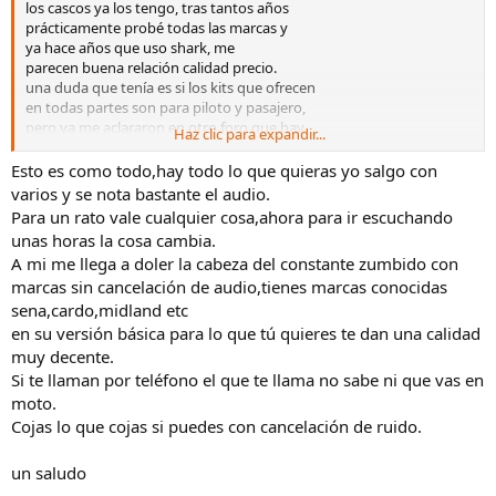
los cascos ya los tengo, tras tantos años
prácticamente probé todas las marcas y
ya hace años que uso shark, me
parecen buena relación calidad precio.
una duda que tenía es si los kits que ofrecen
en todas partes son para piloto y pasajero,
pero ya me aclararon en otro foro que hay
Haz clic para expandir...
que comprar un kit por persona. y otra ya
sería si vale la pena un desembolso mayor para
Esto es como todo,hay todo lo que quieras yo salgo con
mejor calidad en el sonido. estuve leyendo y
varios y se nota bastante el audio.
gente con los más baratos está bastante contenta,
Para un rato vale cualquier cosa,ahora para ir escuchando
así que tiraré por ahí, compraré unos baratos y si
unas horas la cosa cambia.
no me convencen tampoco habré perdido tanto
A mi me llega a doler la cabeza del constante zumbido con
marcas sin cancelación de audio,tienes marcas conocidas
sena,cardo,midland etc
en su versión básica para lo que tú quieres te dan una calidad
muy decente.
Si te llaman por teléfono el que te llama no sabe ni que vas en
moto.
Cojas lo que cojas si puedes con cancelación de ruido.
un saludo