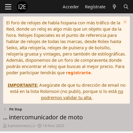
Acceder
Regístrate
El foro de relojes de habla hispana con más tráfico de la
Red, donde un reloj es algo más que un objeto que da la
hora. Relojes Especiales es el punto de referencia para
hablar de relojes de todas las marcas, desde Rolex hasta
Seiko, alta relojería, relojes de pulsera y de bolsillo,
relojería gruesa y vintages, pero también de estilográficas.
Además, disponemos de un foro de compraventa donde
podrás encontrar el reloj que buscas al mejor precio. Para
poder participar tendrás que
registrarte
.
IMPORTANTE:
Asegúrate de que tu dirección de email no
está en la lista Robinson (no publi), porque si lo está
no
podremos validar tu alta.
Pit Stop
... intercomunicador de moto
I
F
bartolomeus j s
14 Nov 2023
n
e