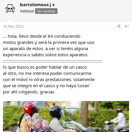
i
c
bartolomeus j s
c
h
Habitual
Sin verificar
i
a
a
d
d
e
14 Nov 2023
#1
o
i
r
n
... hola. llevo desde el 84 conduciendo
d
i
motos grandes y será la primera vez que uso
e
c
un aparato de estos. a ver si tenéis alguna
l
i
experiencia o sabéis sobre estos aparatos.
h
o
::::::::::::::::::::::::::::::::::::::::::::::::::::::::::::::::::::::::::::::::::::
i
lo que busco es poder hablar de un casco
l
o
al otro, no me interesa poder comunicarme
con el móvil ni otras prestaciones. solamente
que se integre en el casco y no haya 'cosas'
por ahí colgando. gracias