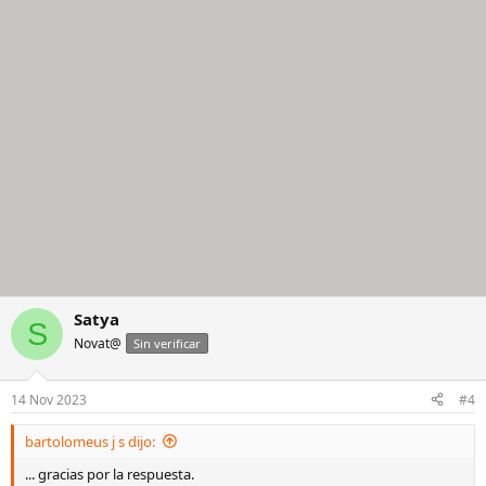
Satya
S
Novat@
Sin verificar
14 Nov 2023
#4
bartolomeus j s dijo:
... gracias por la respuesta.