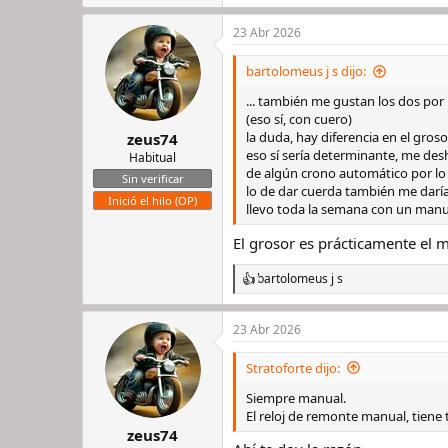
e
a
23 Abr 2026
c
c
i
bartolomeus j s dijo:
o
n
... también me gustan los dos por 
e
(eso sí, con cuero)
s
la duda, hay diferencia en el groso
zeus74
:
eso sí sería determinante, me des
Habitual
de algún crono automático por lo
Sin verificar
lo de dar cuerda también me daría
Inició el hilo (OP)
llevo toda la semana con un manu
El grosor es prácticamente el 
bartolomeus j s
R
e
a
23 Abr 2026
c
c
i
Stratoforte dijo:
o
n
Siempre manual.
e
El reloj de remonte manual, tiene
s
zeus74
: