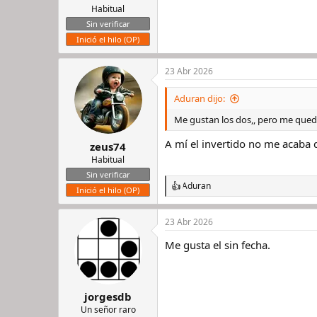
Habitual
Sin verificar
Inició el hilo (OP)
23 Abr 2026
Aduran dijo:
Me gustan los dos,, pero me quedo
A mí el invertido no me acaba
zeus74
Habitual
Sin verificar
Aduran
R
Inició el hilo (OP)
e
a
23 Abr 2026
c
c
Me gusta el sin fecha.
i
o
n
e
s
jorgesdb
:
Un señor raro