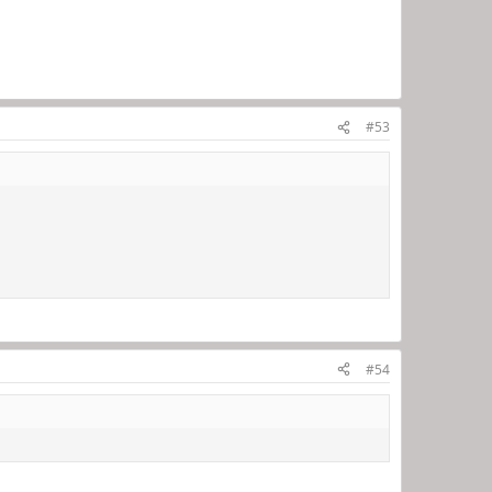
#53
#54