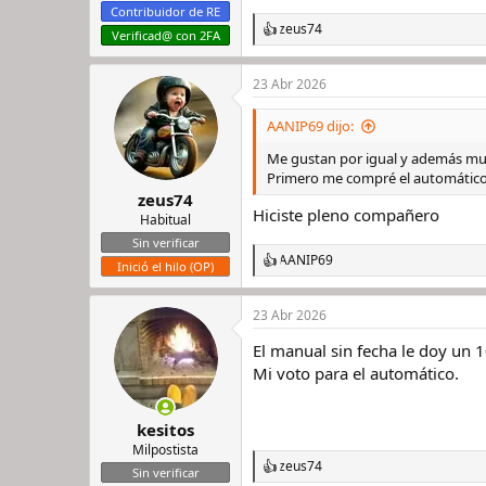
Contribuidor de RE
zeus74
R
Verificad@ con 2FA
e
a
23 Abr 2026
c
c
i
AANIP69 dijo:
o
n
Me gustan por igual y además mu
e
Primero me compré el automático 
s
zeus74
:
Hiciste pleno compañero
Habitual
Sin verificar
AANIP69
R
Inició el hilo (OP)
e
a
23 Abr 2026
c
c
El manual sin fecha le doy un 1
i
o
Mi voto para el automático.
n
e
s
kesitos
:
Milpostista
zeus74
R
Sin verificar