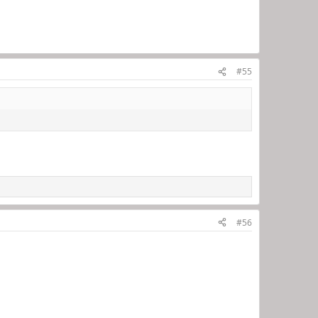
#55
#56