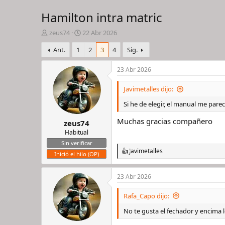
Hamilton intra matric
I
F
zeus74
22 Abr 2026
n
e
Ant.
1
2
3
4
Sig.
i
c
c
h
i
a
23 Abr 2026
a
d
d
e
Javimetalles dijo:
o
i
Si he de elegir, el manual me pare
r
n
d
i
Muchas gracias compañero
zeus74
e
c
l
i
Habitual
h
o
Sin verificar
i
Javimetalles
R
Inició el hilo (OP)
l
e
o
a
23 Abr 2026
c
c
i
Rafa_Capo dijo:
o
n
No te gusta el fechador y encima l
e