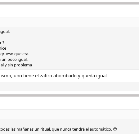
igual.
r ?
hice
 grueso que era.
 un poco igual,
al y sin problema
mismo, uno tiene el zafiro abombado y queda igual
 todas las mañanas un ritual, que nunca tendrá el automático. 😉