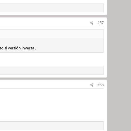
#57
si versión inversa .
#58