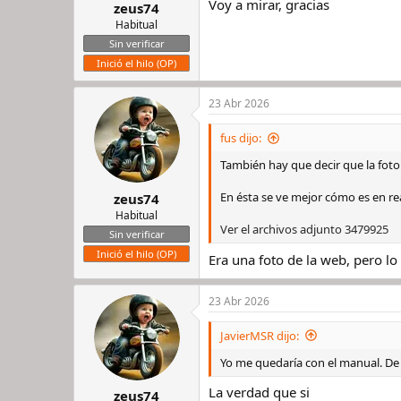
s
Voy a mirar, gracias
zeus74
:
Habitual
Sin verificar
Inició el hilo (OP)
23 Abr 2026
fus dijo:
También hay que decir que la foto 
En ésta se ve mejor cómo es en re
zeus74
Habitual
Ver el archivos adjunto 3479925
Sin verificar
Inició el hilo (OP)
Era una foto de la web, pero l
23 Abr 2026
JavierMSR dijo:
Yo me quedaría con el manual. De
La verdad que si
zeus74