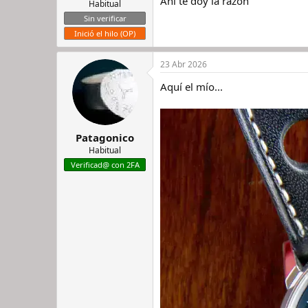
Ahí te doy la razón
Habitual
Sin verificar
Inició el hilo (OP)
23 Abr 2026
Aquí el mío...
Patagonico
Habitual
Verificad@ con 2FA