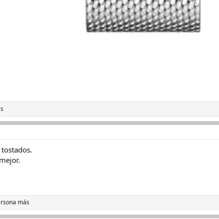
ás
 tostados.
mejor.
ersona más