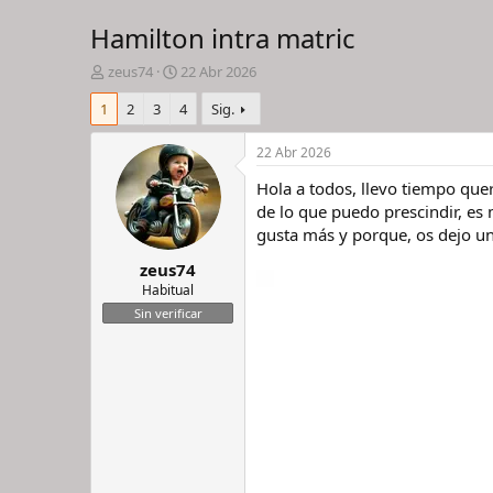
Hamilton intra matric
I
F
zeus74
22 Abr 2026
n
e
1
2
3
4
Sig.
i
c
c
h
i
a
22 Abr 2026
a
d
Hola a todos, llevo tiempo que
d
e
o
i
de lo que puedo prescindir, es
r
n
gusta más y porque, os dejo un
d
i
zeus74
e
c
l
i
Habitual
h
o
Sin verificar
i
l
o