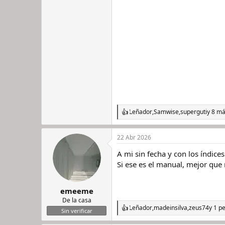
Leñador
,
Samwise
,
superguti
y 8 m
R
e
a
22 Abr 2026
c
c
A mi sin fecha y con los índices
i
o
Si ese es el manual, mejor que 
n
e
s
emeeme
:
De la casa
Leñador
,
madeinsilva
,
zeus74
y 1 p
R
Sin verificar
e