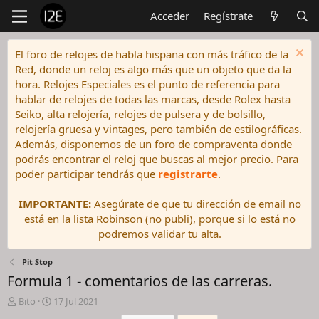
Acceder
Regístrate
El foro de relojes de habla hispana con más tráfico de la
Red, donde un reloj es algo más que un objeto que da la
hora. Relojes Especiales es el punto de referencia para
hablar de relojes de todas las marcas, desde Rolex hasta
Seiko, alta relojería, relojes de pulsera y de bolsillo,
relojería gruesa y vintages, pero también de estilográficas.
Además, disponemos de un foro de compraventa donde
podrás encontrar el reloj que buscas al mejor precio. Para
poder participar tendrás que
registrarte
.
IMPORTANTE:
Asegúrate de que tu dirección de email no
está en la lista Robinson (no publi), porque si lo está
no
podremos validar tu alta.
Pit Stop
Formula 1 - comentarios de las carreras.
I
F
Bito
17 Jul 2021
n
e