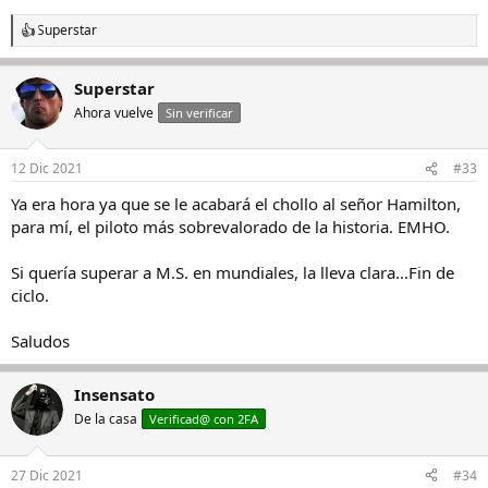
Superstar
R
e
a
Superstar
c
c
Ahora vuelve
Sin verificar
i
o
n
12 Dic 2021
#33
e
s
Ya era hora ya que se le acabará el chollo al señor Hamilton,
:
para mí, el piloto más sobrevalorado de la historia. EMHO.
Si quería superar a M.S. en mundiales, la lleva clara…Fin de
ciclo.
Saludos
Insensato
De la casa
Verificad@ con 2FA
27 Dic 2021
#34