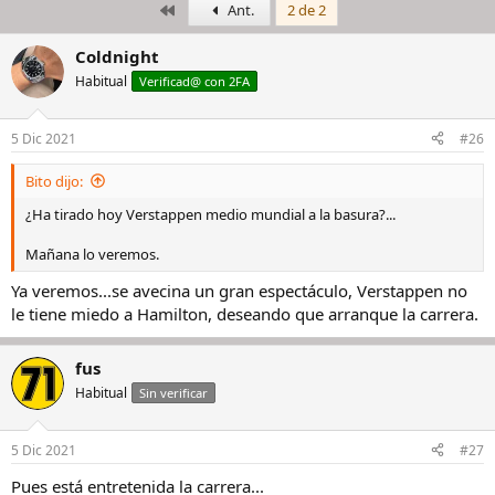
Primero
Ant.
2 de 2
i
c
c
h
i
a
Coldnight
a
d
Habitual
Verificad@ con 2FA
d
e
o
i
r
n
5 Dic 2021
#26
d
i
e
c
Bito dijo:
l
i
h
o
¿Ha tirado hoy Verstappen medio mundial a la basura?...
i
l
Mañana lo veremos.
o
Ya veremos...se avecina un gran espectáculo, Verstappen no
le tiene miedo a Hamilton, deseando que arranque la carrera.
fus
Habitual
Sin verificar
5 Dic 2021
#27
Pues está entretenida la carrera...