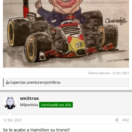
Última edición:
12 Dic 2021
Superstar
,
aventurero
y
smiltrox
R
e
a
smiltrox
c
c
Milpostista
Verificad@ con 2FA
i
o
n
12 Dic 2021
#32
e
s
Se le acabo a Hamilton su trono!!
: