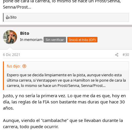
pone de cara la carrera, lo mismo se hace un Prost/Senna,
Senna/Prost...
Bito
R
e
a
Bito
c
c
In memoriam
Sin verificar
Inició el hilo (OP)
i
o
n
6 Dic 2021
#30
e
s
fus dijo:
:
Espero que se decida limpiamente en la pista, aunque viendo esta
última carrera, si Verstappen ve que a Hamilton se le pone de cara la
carrera, lo mismo se hace un Prost/Senna, Senna/Prost...
Justo, y no sería la primera vez. Lo que me da es que, hoy en
día, las reglas de la FIA son bastante mas duras que hace 30
años.
Aunque, viendo el "cambalache" que se llevaban durante la
carrera, todo puede ocurrir.