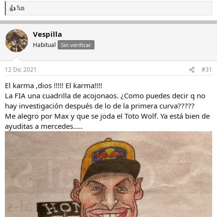
fus
R
e
a
Vespilla
c
c
Habitual
Sin verificar
i
o
n
12 Dic 2021
#31
e
s
El karma ,dios !!!!! El karma!!!!
:
La FIA una cuadrilla de acojonaos. ¿Como puedes decir q no
hay investigación después de lo de la primera curva?????
Me alegro por Max y que se joda el Toto Wolf. Ya está bien de
ayuditas a mercedes.....