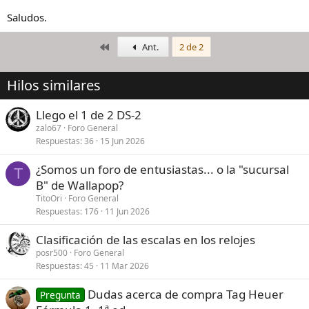
Saludos.
Primero
Ant.
2 de 2
Hilos similares
Llego el 1 de 2 DS-2
zalo67
Foro General
Respuestas
36
15 Jun 2026
¿Somos un foro de entusiastas... o la "sucursal
T
B" de Wallapop?
TitoOri
Foro General
Respuestas
176
11 Jun 2026
Clasificación de las escalas en los relojes
posr500
Foro General
Respuestas
45
11 Mar 2026
Dudas acerca de compra Tag Heuer
Pregunta