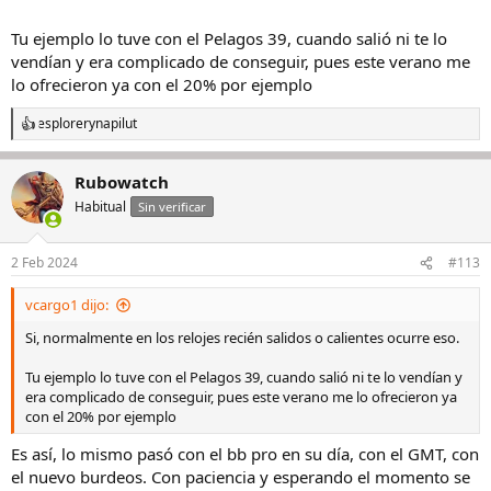
Tu ejemplo lo tuve con el Pelagos 39, cuando salió ni te lo
vendían y era complicado de conseguir, pues este verano me
lo ofrecieron ya con el 20% por ejemplo
esplorer
y
napilut
R
e
a
Rubowatch
c
c
Habitual
Sin verificar
i
o
n
2 Feb 2024
#113
e
s
vcargo1 dijo:
:
Si, normalmente en los relojes recién salidos o calientes ocurre eso.
Tu ejemplo lo tuve con el Pelagos 39, cuando salió ni te lo vendían y
era complicado de conseguir, pues este verano me lo ofrecieron ya
con el 20% por ejemplo
Es así, lo mismo pasó con el bb pro en su día, con el GMT, con
el nuevo burdeos. Con paciencia y esperando el momento se