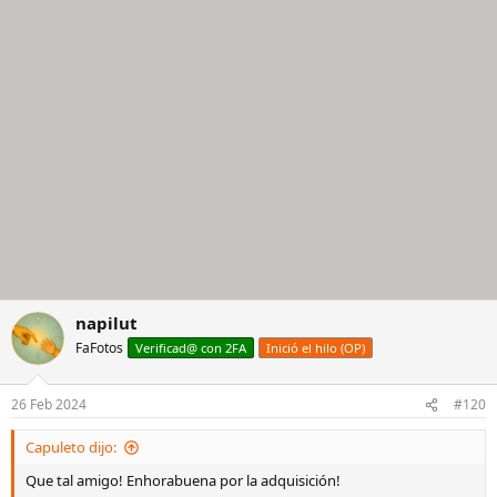
napilut
FaFotos
Verificad@ con 2FA
Inició el hilo (OP)
26 Feb 2024
#120
Capuleto dijo:
Que tal amigo! Enhorabuena por la adquisición!