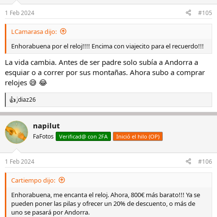
1 Feb 2024
#105
LCamarasa dijo:
Enhorabuena por el reloj!!!! Encima con viajecito para el recuerdo!!!
La vida cambia. Antes de ser padre solo subía a Andorra a
esquiar o a correr por sus montañas. Ahora subo a comprar
relojes 😅 😂
jdiaz26
R
e
a
napilut
c
c
FaFotos
Verificad@ con 2FA
Inició el hilo (OP)
i
o
n
1 Feb 2024
#106
e
s
Cartiempo dijo:
:
Enhorabuena, me encanta el reloj. Ahora, 800€ más barato!!! Ya se
pueden poner las pilas y ofrecer un 20% de descuento, o más de
uno se pasará por Andorra.