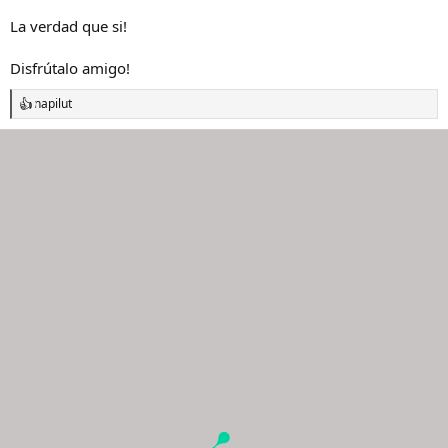
La verdad que si!
Disfrútalo amigo!
napilut
R
e
a
c
c
i
o
n
e
s
: