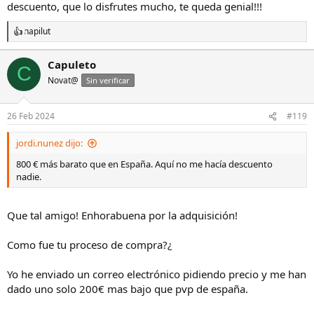
descuento, que lo disfrutes mucho, te queda genial!!!
napilut
R
e
a
Capuleto
C
c
Novat@
c
Sin verificar
i
o
n
26 Feb 2024
#119
e
s
jordi.nunez dijo:
:
800 € más barato que en España. Aquí no me hacía descuento
nadie.
Que tal amigo! Enhorabuena por la adquisición!
Como fue tu proceso de compra?¿
Yo he enviado un correo electrónico pidiendo precio y me han
dado uno solo 200€ mas bajo que pvp de españa.