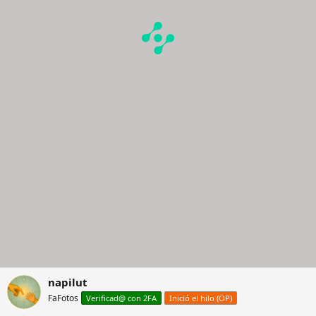
napilut
FaFotos
Verificad@ con 2FA
Inició el hilo (OP)