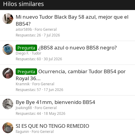
Hilos similares
Mi nuevo Tudor Black Bay 58 azul, mejor que el
BB54?
aitor589b
Foro General
Respuestas
26
7 Jul 2026
¿BB58 azul o nuevo BB58 negro?
Pregunta
Diego F.
Tudor
Respuestas
60
30 Jul 2026
Ocurrencia, cambiar Tudor BB54 por
Pregunta
Royal 36...
Kramnik
Foro General
Respuestas
57
17 Jun 2026
Bye Bye 41mm, bienvenido BB54
Joaking88
Foro General
Respuestas
44
18 May 2026
SI ES QUE NO TENGO REMEDIO
llagunin
Foro General