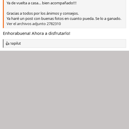
Ya de vuelta a casa… bien acompañado!!!
Gracias a todos por los ánimos y consejos.
Ya haré un post con buenas fotos en cuanto pueda. Se lo a ganado.
Ver el archivos adjunto 2782310
Enhorabuena! Ahora a disfrutarlo!
napilut
R
e
a
c
c
i
o
n
e
s
: