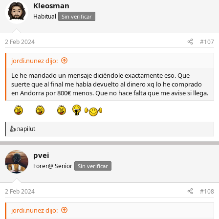
Kleosman
Habitual
Sin verificar
2 Feb 2024
#107
jordi.nunez dijo:
Le he mandado un mensaje diciéndole exactamente eso. Que
suerte que al final me había devuelto al dinero xq lo he comprado
en Andorra por 800€ menos. Que no hace falta que me avise si llega.
napilut
R
e
a
pvei
c
c
Forer@ Senior
Sin verificar
i
o
n
2 Feb 2024
#108
e
s
jordi.nunez dijo:
: