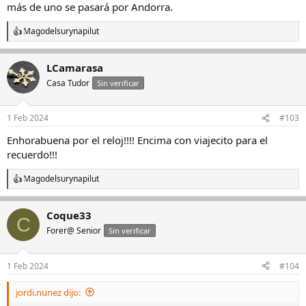
más de uno se pasará por Andorra.
Magodelsur
y
napilut
R
e
a
LCamarasa
c
c
Casa Tudor
Sin verificar
i
o
n
1 Feb 2024
#103
e
s
Enhorabuena por el reloj!!!! Encima con viajecito para el
:
recuerdo!!!
Magodelsur
y
napilut
R
e
a
Coque33
c
C
c
Forer@ Senior
Sin verificar
i
o
n
1 Feb 2024
#104
e
s
jordi.nunez dijo:
: