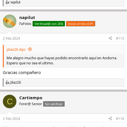
napilut
R
e
a
napilut
c
c
FaFotos
Verificad@ con 2FA
Inició el hilo (OP)
i
o
n
2 Feb 2024
#115
e
s
jdiaz26 dijo:
:
Me alegro mucho que hayas podido encontrarlo aquí en Andorra.
Espero que no sea el ultimo.
Gracias compañero
jdiaz26
R
e
a
Cartiempo
c
C
c
Forer@ Senior
Sin verificar
i
o
n
2 Feb 2024
#116
e
s