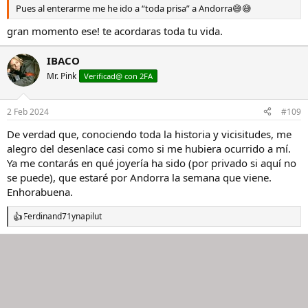
Pues al enterarme me he ido a “toda prisa” a Andorra😅😅
gran momento ese! te acordaras toda tu vida.
IBACO
Mr. Pink
Verificad@ con 2FA
2 Feb 2024
#109
De verdad que, conociendo toda la historia y vicisitudes, me
alegro del desenlace casi como si me hubiera ocurrido a mí.
Ya me contarás en qué joyería ha sido (por privado si aquí no
se puede), que estaré por Andorra la semana que viene.
Enhorabuena.
Ferdinand71
y
napilut
R
e
a
c
c
i
o
n