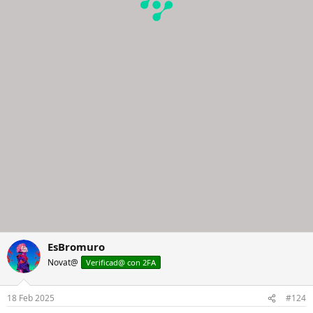
EsBromuro
Novat@
Verificad@ con 2FA
18 Feb 2025
#124