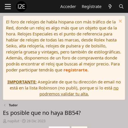
Acceder
Regístrate
El foro de relojes de habla hispana con más tráfico de la
Red, donde un reloj es algo más que un objeto que da la
hora. Relojes Especiales es el punto de referencia para
hablar de relojes de todas las marcas, desde Rolex hasta
Seiko, alta relojería, relojes de pulsera y de bolsillo,
relojería gruesa y vintages, pero también de estilográficas.
Además, disponemos de un foro de compraventa donde
podrás encontrar el reloj que buscas al mejor precio. Para
poder participar tendrás que
registrarte
.
IMPORTANTE:
Asegúrate de que tu dirección de email no
está en la lista Robinson (no publi), porque si lo está
no
podremos validar tu alta.
Tudor
Es posible que no haya BB54?
I
F
napilut
28 Dic 2023
n
e