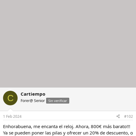
c
i
o
n
e
s
:
Cartiempo
C
Forer@ Senior
Sin verificar
1 Feb 2024
#102
Enhorabuena, me encanta el reloj. Ahora, 800€ más barato!!!
Ya se pueden poner las pilas y ofrecer un 20% de descuento, o