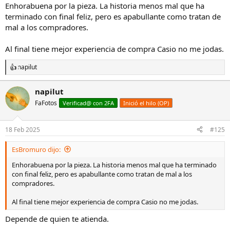
Enhorabuena por la pieza. La historia menos mal que ha
terminado con final feliz, pero es apabullante como tratan de
mal a los compradores.
Al final tiene mejor experiencia de compra Casio no me jodas.
napilut
R
e
a
napilut
c
FaFotos
c
Verificad@ con 2FA
Inició el hilo (OP)
i
o
n
18 Feb 2025
#125
e
s
EsBromuro dijo:
:
Enhorabuena por la pieza. La historia menos mal que ha terminado
con final feliz, pero es apabullante como tratan de mal a los
compradores.
Al final tiene mejor experiencia de compra Casio no me jodas.
Depende de quien te atienda.