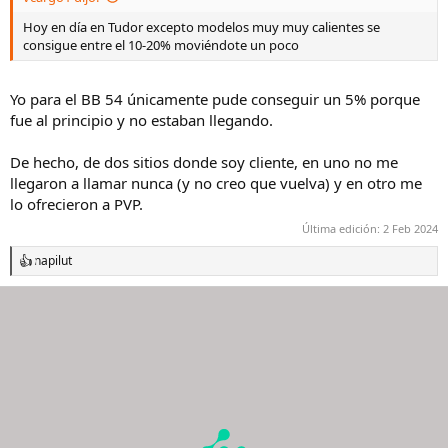
Hoy en día en Tudor excepto modelos muy muy calientes se
consigue entre el 10-20% moviéndote un poco
Yo para el BB 54 únicamente pude conseguir un 5% porque
fue al principio y no estaban llegando.
De hecho, de dos sitios donde soy cliente, en uno no me
llegaron a llamar nunca (y no creo que vuelva) y en otro me
lo ofrecieron a PVP.
Última edición:
2 Feb 2024
napilut
R
e
a
c
c
i
o
n
e
s
: