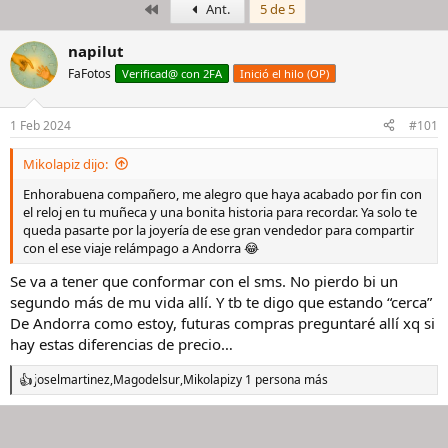
Primero
Ant.
5 de 5
i
c
c
h
i
a
napilut
a
d
FaFotos
Verificad@ con 2FA
Inició el hilo (OP)
d
e
o
i
r
n
1 Feb 2024
#101
d
i
e
c
Mikolapiz dijo:
l
i
h
o
Enhorabuena compañero, me alegro que haya acabado por fin con
i
el reloj en tu muñeca y una bonita historia para recordar. Ya solo te
l
queda pasarte por la joyería de ese gran vendedor para compartir
o
con el ese viaje relámpago a Andorra 😂
Se va a tener que conformar con el sms. No pierdo bi un
segundo más de mu vida allí. Y tb te digo que estando “cerca”
De Andorra como estoy, futuras compras preguntaré allí xq si
hay estas diferencias de precio…
joselmartinez
,
Magodelsur
,
Mikolapiz
y 1 persona más
R
e
a
c