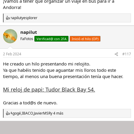
¡Vamos a tener que organizar un viaje en bus para ir a
:
Andorra!
napilut
y
esplorer
R
e
a
napilut
c
FaFotos
c
Verificad@ con 2FA
Inició el hilo (OP)
i
o
n
2 Feb 2024
#117
e
s
He creado un hilo presentando mi relojito.
:
Ya que habéis tenido que aguantar mis lloros todo este
tiempo, al menos una buena presentación tenía que hacer.
Mi reloj de papi: Tudor Black Bay 54.
Gracias a tod@s de nuevo.
Agogé
,
IBACO
,
JavierMSR
y 4 más
R
e
a
c