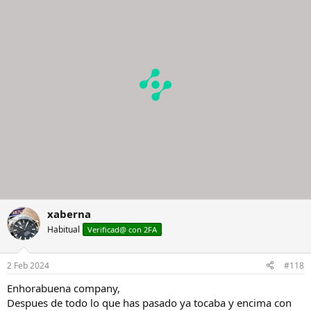
c
i
o
n
e
s
:
xaberna
Habitual
Verificad@ con 2FA
2 Feb 2024
#118
Enhorabuena company,
Despues de todo lo que has pasado ya tocaba y encima con