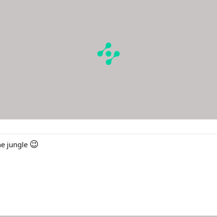
😉
he jungle