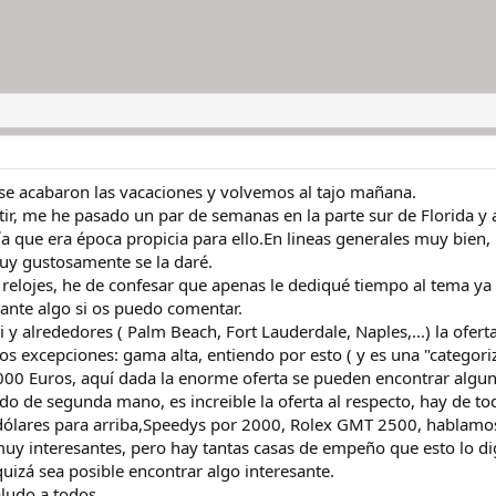
 se acabaron las vacaciones y volvemos al tajo mañana.
ir, me he pasado un par de semanas en la parte sur de Florida 
que era época propicia para ello.En lineas generales muy bien,
uy gustosamente se la daré.
relojes, he de confesar que apenas le dediqué tiempo al tema ya q
tante algo si os puedo comentar.
y alrededores ( Palm Beach, Fort Lauderdale, Naples,...) la ofert
os excepciones: gama alta, entiendo por esto ( y es una "categor
000 Euros, aquí dada la enorme oferta se pueden encontrar algu
o de segunda mano, es increible la oferta al respecto, hay de to
0 dólares para arriba,Speedys por 2000, Rolex GMT 2500, hablamo
muy interesantes, pero hay tantas casas de empeño que esto lo 
quizá sea posible encontrar algo interesante.
aludo a todos.