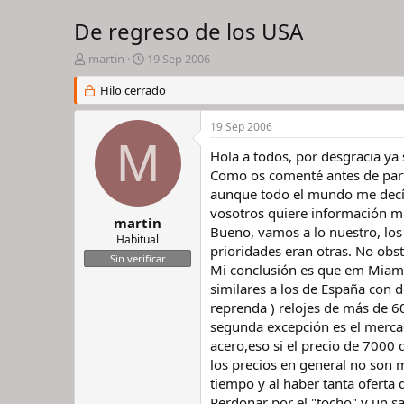
De regreso de los USA
I
F
martin
19 Sep 2006
n
e
i
Hilo cerrado
c
c
h
i
a
19 Sep 2006
a
d
M
d
e
Hola a todos, por desgracia ya
o
i
Como os comenté antes de part
r
n
aunque todo el mundo me decía 
d
i
vosotros quiere información m
e
c
martin
Bueno, vamos a lo nuestro, los 
l
i
Habitual
prioridades eran otras. No obs
h
o
Sin verificar
i
Mi conclusión es que em Miami 
l
similares a los de España con d
o
reprenda ) relojes de más de 6
segunda excepción es el mercad
acero,eso si el precio de 700
los precios en general no son 
tiempo y al haber tanta oferta 
Perdonar por el "tocho" y un s