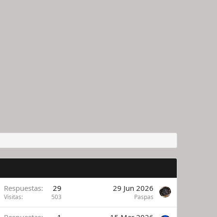
Respuestas
29
29 Jun 2026
Visitas
503
Paspas