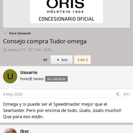
Foro General
Consejo compra Tudor-omega
I
F
peposo70
7 Abr 2026
n
e
Primero
Ant.
3 de 3
i
c
c
h
i
a
Usuario
U
a
d
Forer@ Senior
Sin verificar
d
e
o
i
r
n
9 May 2026
#51
d
i
e
c
Omega y si puede ser el Speedmaster mejor que el
l
i
Seamaster. Pero por encima de todo, úsalo, úsalo mucho!!
h
o
Que para eso están.
i
l
o
Jbsc