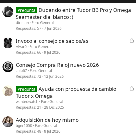
Dudando entre Tudor BB Pro y Omega
Pregunta
Seamaster dial blanco :)
dtristan
Foro General
Respuestas
57
7 Jun 2026
C
Invoco al consejo de sabios/as
e
Alvar0
Foro General
Respuestas
66
9 Jul 2026
r
r
Consejo Compra Reloj nuevo 2026
a
zalo67
Foro General
d
Respuestas
72
12 Jun 2026
o
C
Ayuda con propuesta de cambio
Pregunta
e
Tudor x Omega
r
wantedwatch
Foro General
r
Respuestas
21
28 Dic 2025
a
Adquisición de hoy mismo
d
tiger1050
Foro General
o
Respuestas
48
8 Jul 2026