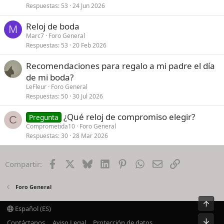
Respuestas
53
24 Jun 2026
Reloj de boda
M
Marc7
Foro General
Respuestas
53
20 Feb 2026
Recomendaciones para regalo a mi padre el día
de mi boda?
LeFleur
Foro General
Respuestas
50
30 Jul 2026
¿Qué reloj de compromiso elegir?
Pregunta
C
Comprometida10
Foro General
Respuestas
30
28 Mar 2026
Facebook
X
Bluesky
LinkedIn
Pinterest
WhatsApp
Email
Enlace
Compartir:
Foro General
Arrib
Español (ES)
Pie
Contáctanos
Aviso Legal
Protección de datos