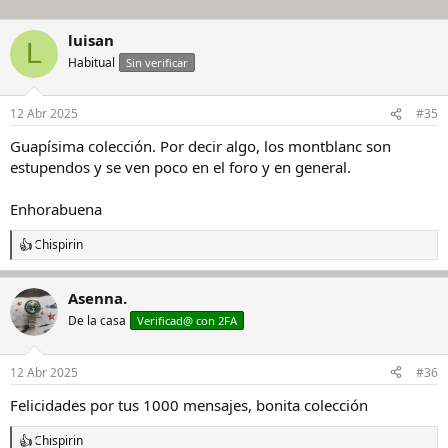
luisan
L
Habitual
Sin verificar
12 Abr 2025
#35
Guapísima colección. Por decir algo, los montblanc son
estupendos y se ven poco en el foro y en general.
Enhorabuena
Chispirin
R
e
a
Asenna.
c
c
De la casa
Verificad@ con 2FA
i
o
n
12 Abr 2025
#36
e
s
Felicidades por tus 1000 mensajes, bonita colección
:
Chispirin
R