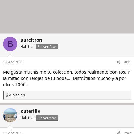
Burcitron
B
Habitual
Sin verificar
12 Abr 2025
#41
Me gusta muchísimo tu colección. todos realmente bonitos. Y
la mitad son relojes de tu boda.... Disfrútalos mucho y a por
otros 1000.
Chispirin
R
e
a
Ruterillo
c
c
Habitual
Sin verificar
i
o
n
12 Abr 2025
#42