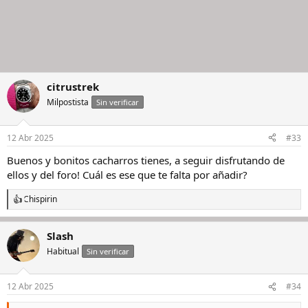
citrustrek
Milpostista
Sin verificar
12 Abr 2025
#33
Buenos y bonitos cacharros tienes, a seguir disfrutando de
ellos y del foro! Cuál es ese que te falta por añadir?
Chispirin
R
e
a
Slash
c
c
Habitual
Sin verificar
i
o
n
12 Abr 2025
#34
e
s