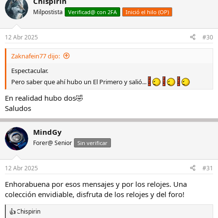
Chispirin
Milpostista
Verificad@ con 2FA
Inició el hilo (OP)
12 Abr 2025
#30
Zaknafein77 dijo:
Espectacular.
Pero saber que ahí hubo un El Primero y salió...
En realidad hubo dos🤣
Saludos
MindGy
Forer@ Senior
Sin verificar
12 Abr 2025
#31
Enhorabuena por esos mensajes y por los relojes. Una
colección envidiable, disfruta de los relojes y del foro!
Chispirin
R