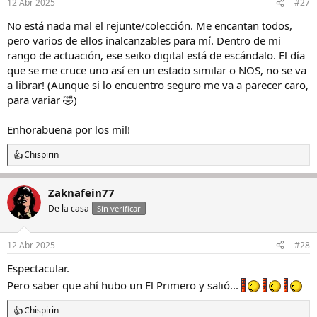
12 Abr 2025
#27
No está nada mal el rejunte/colección. Me encantan todos,
pero varios de ellos inalcanzables para mí. Dentro de mi
rango de actuación, ese seiko digital está de escándalo. El día
que se me cruce uno así en un estado similar o NOS, no se va
a librar! (Aunque si lo encuentro seguro me va a parecer caro,
para variar 🤣)
Enhorabuena por los mil!
Chispirin
R
e
a
Zaknafein77
c
c
De la casa
Sin verificar
i
o
n
12 Abr 2025
#28
e
s
Espectacular.
:
Pero saber que ahí hubo un El Primero y salió...
Chispirin
R