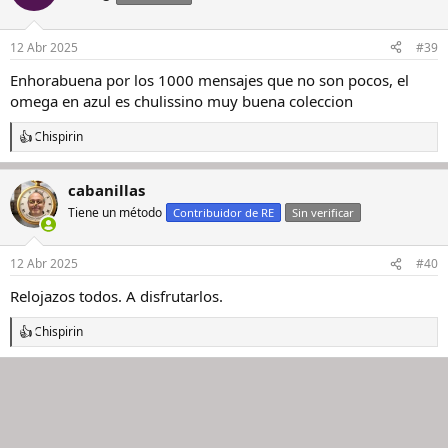
i
o
n
12 Abr 2025
#39
e
s
Enhorabuena por los 1000 mensajes que no son pocos, el
:
omega en azul es chulissino muy buena coleccion
Chispirin
R
e
a
cabanillas
c
c
Tiene un método
Contribuidor de RE
Sin verificar
i
o
n
12 Abr 2025
#40
e
s
Relojazos todos. A disfrutarlos.
:
Chispirin
R
e
a
c
c
i
o