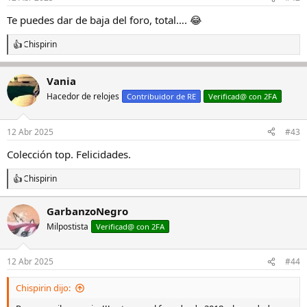
e
s
Te puedes dar de baja del foro, total…. 😂
:
Chispirin
R
e
a
Vania
c
c
Hacedor de relojes
Contribuidor de RE
Verificad@ con 2FA
i
o
n
12 Abr 2025
#43
e
s
Colección top. Felicidades.
:
Chispirin
R
e
a
GarbanzoNegro
c
Milpostista
c
Verificad@ con 2FA
i
o
n
12 Abr 2025
#44
e
s
Chispirin dijo:
: