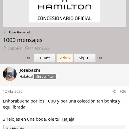
Foro General
1000 mensajes
I
F
Chispirin
11 Abr 2025
n
e
Primero
Último
Ant.
2 de 5
Sig.
i
c
c
h
i
a
Josebacm
a
d
Habitual
Sin verificar
d
e
o
i
r
n
12 Abr 2025
#26
d
i
e
c
Enhorabuena por los 1000 y por una colección tan bonita y
l
i
equilibrada.
h
o
i
3 relojes en una boda, ole tu!!! Jajaja
l
o