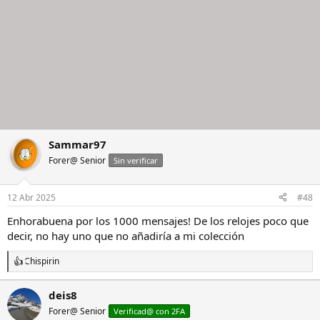
Sammar97
Forer@ Senior
Sin verificar
12 Abr 2025
#48
Enhorabuena por los 1000 mensajes! De los relojes poco que
decir, no hay uno que no añadiría a mi colección
Chispirin
R
e
a
deis8
c
Forer@ Senior
c
Verificad@ con 2FA