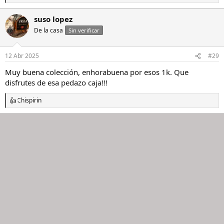
e
a
suso lopez
c
De la casa
c
Sin verificar
i
o
n
12 Abr 2025
#29
e
s
Muy buena colección, enhorabuena por esos 1k. Que
:
disfrutes de esa pedazo caja!!!
Chispirin
R
e
a
c
c
i
o
n
e
s
: