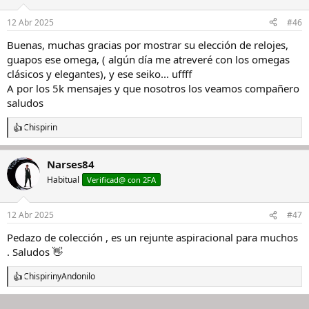
o
n
12 Abr 2025
#46
e
s
Buenas, muchas gracias por mostrar su elección de relojes,
:
guapos ese omega, ( algún día me atreveré con los omegas
clásicos y elegantes), y ese seiko... uffff
A por los 5k mensajes y que nosotros los veamos compañero
saludos
Chispirin
R
e
a
Narses84
c
c
Habitual
Verificad@ con 2FA
i
o
n
12 Abr 2025
#47
e
s
Pedazo de colección , es un rejunte aspiracional para muchos
:
. Saludos 👋
Chispirin
y
Andonilo
R
e
a