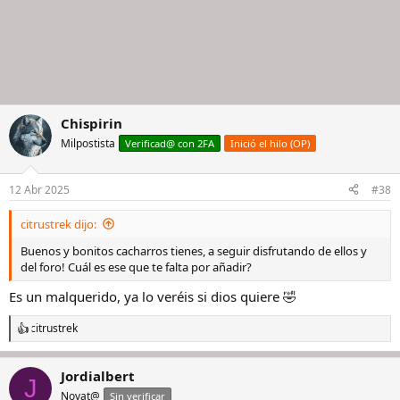
Chispirin
Milpostista
Verificad@ con 2FA
Inició el hilo (OP)
12 Abr 2025
#38
citrustrek dijo:
Buenos y bonitos cacharros tienes, a seguir disfrutando de ellos y
del foro! Cuál es ese que te falta por añadir?
Es un malquerido, ya lo veréis si dios quiere 🤣
citrustrek
R
e
a
Jordialbert
c
J
c
Novat@
Sin verificar