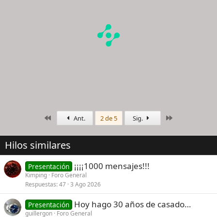
n
e
s
:
Primero
Último
Ant.
2 de 5
Sig.
Hilos similares
¡¡¡¡1000 mensajes!!!
Presentación
Kimping
Foro General
Respuestas
47
3 Ago 2026
Hoy hago 30 años de casado…
Presentación
guillergon
Foro General