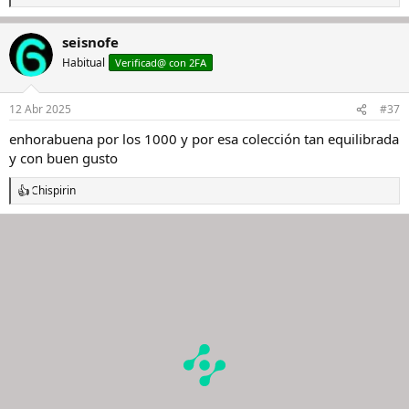
e
a
seisnofe
c
c
Habitual
Verificad@ con 2FA
i
o
n
12 Abr 2025
#37
e
s
enhorabuena por los 1000 y por esa colección tan equilibrada
:
y con buen gusto
Chispirin
R
e
a
c
c
i
o
n
e
s
: