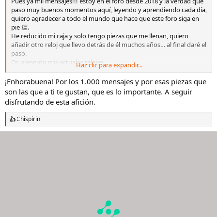
Pues ya mil mensajes!!! estoy en el foro desde 2018 y la verdad que
paso muy buenos momentos aquí, leyendo y aprendiendo cada día,
quiero agradecer a todo el mundo que hace que este foro siga en
pie 👏.
He reducido mi caja y solo tengo piezas que me llenan, quiero
añadir otro reloj que llevo detrás de él muchos años… al final daré el
paso.
Os presento mis actuales relojes.
Haz clic para expandir...
Omega de ville prestige, el reloj de mi boda
Ver el archivos adjunto
3258664
¡Enhorabuena! Por los 1.000 mensajes y por esas piezas que
Le compré un armis, para cambiarlo de vez en cuando.
Ver el
son las que a ti te gustan, que es lo importante. A seguir
archivos adjunto 3258665
disfrutando de esta afición.
Montblanc star classique, también el reloj de mi boda, me cambié
de traje en el baile y como no de reloj🤣
Chispirin
R
Ver el archivos adjunto 3258666
e
Seiko vintage, lo vi en un escaparate y me gustó, mis padres me lo
a
compraron a escondidas y me lo regalaron el día de mi boda.
c
Ver el archivos adjunto 3258667
c
Rolex op41, fue comprado por el nacimiento de mi hijo 23/10/24.
i
Ver el archivos adjunto 3258668
Ver el archivos adjunto 3258669
o
Rolex submariner 41, pues fui a Madrid con mi hermano para
n
e
preguntar por el sub y apuntarme a la lista, tuve la suerte que me lo
s
vendieron en el acto, no me lo podía creer.
Ver el archivos adjunto
:
3258670
Quería un reloj para el día a día y este murph me gustó bastante
Ver