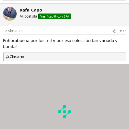
e
a
Rafa_Capo
c
Milpostista
c
Verificad@ con 2FA
i
o
n
12 Abr 2025
#32
e
s
Enhorabuena por los mil y por esa colección tan variada y
:
bonita!
Chispirin
R
e
a
c
c
i
o
n
e
s
: