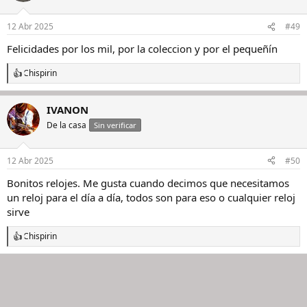
i
o
n
12 Abr 2025
#49
e
s
Felicidades por los mil, por la coleccion y por el pequeñín
:
Chispirin
R
e
a
IVANON
c
c
De la casa
Sin verificar
i
o
n
12 Abr 2025
#50
e
s
Bonitos relojes. Me gusta cuando decimos que necesitamos
:
un reloj para el día a día, todos son para eso o cualquier reloj
sirve
Chispirin
R
e
a
c
c
i
o