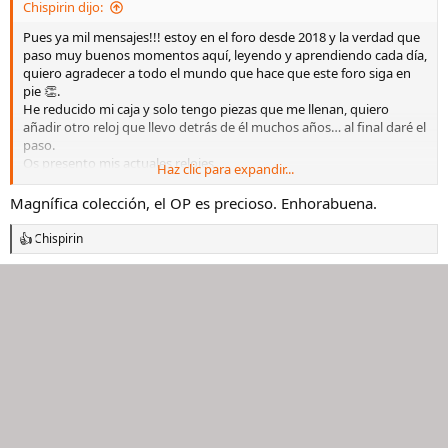
Chispirin dijo:
:
Pues ya mil mensajes!!! estoy en el foro desde 2018 y la verdad que
paso muy buenos momentos aquí, leyendo y aprendiendo cada día,
quiero agradecer a todo el mundo que hace que este foro siga en
pie 👏.
He reducido mi caja y solo tengo piezas que me llenan, quiero
añadir otro reloj que llevo detrás de él muchos años… al final daré el
paso.
Os presento mis actuales relojes.
Haz clic para expandir...
Omega de ville prestige, el reloj de mi boda
Ver el archivos adjunto
3258664
Magnífica colección, el OP es precioso. Enhorabuena.
Le compré un armis, para cambiarlo de vez en cuando.
Ver el
archivos adjunto 3258665
Chispirin
R
Montblanc star classique, también el reloj de mi boda, me cambié
e
de traje en el baile y como no de reloj🤣
a
Ver el archivos adjunto 3258666
c
Seiko vintage, lo vi en un escaparate y me gustó, mis padres me lo
c
i
compraron a escondidas y me lo regalaron el día de mi boda.
o
Ver el archivos adjunto 3258667
n
Rolex op41, fue comprado por el nacimiento de mi hijo 23/10/24.
e
Ver el archivos adjunto 3258668
Ver el archivos adjunto 3258669
s
Rolex submariner 41, pues fui a Madrid con mi hermano para
:
preguntar por el sub y apuntarme a la lista, tuve la suerte que me lo
vendieron en el acto, no me lo podía creer.
Ver el archivos adjunto