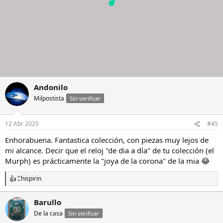
el archivos adjunto 3258671
Y por último este Casio, para ir al campo, piscina o playa.
Ver el
archivos adjunto 3258672
Hasta aquí mi colección, espero que os guste😉
Saludos y buen finde.
Andonilo
Milpostista
Sin verificar
12 Abr 2025
#45
Enhorabuena. Fantastica colección, con piezas muy lejos de
mi alcance. Decir que el reloj "de dia a día" de tu colección (el
Murph) es prácticamente la "joya de la corona" de la mia 😂
Chispirin
R
e
a
Barullo
c
De la casa
c
Sin verificar
i