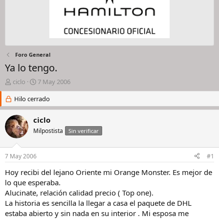
Foro General
Ya lo tengo.
I
F
ciclo
7 May 2006
n
e
i
Hilo cerrado
c
c
h
i
a
ciclo
a
d
Milpostista
Sin verificar
d
e
o
i
r
n
7 May 2006
#1
d
i
e
c
Hoy recibi del lejano Oriente mi Orange Monster. Es mejor de
l
i
lo que esperaba.
h
o
Alucinate, relación calidad precio ( Top one).
i
La historia es sencilla la llegar a casa el paquete de DHL
l
estaba abierto y sin nada en su interior . Mi esposa me
o