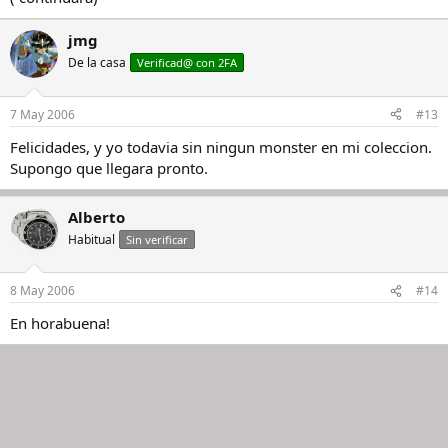
jmg
De la casa
Verificad@ con 2FA
7 May 2006
#13
Felicidades, y yo todavia sin ningun monster en mi coleccion.
Supongo que llegara pronto.
Alberto
Habitual
Sin verificar
8 May 2006
#14
En horabuena!