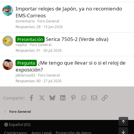
Importar relojes de Japón, ya no recomiendo
EMS-Correos
itsmemario
Foro General
Respuestas
28
15 Jun 2026
Serica 7505-2 (Verde oliva)
Presentación
napilut
Foro General
Respuestas
91
30 Jul 2026
¿Me tengo que llevar si o si el reloj de
Pregunta
exposición?
jdelarosa92
Foro General
Respuestas
80
27 Jul 2026
Facebook
X
Bluesky
LinkedIn
Pinterest
WhatsApp
Email
Enlace
Compartir:
Foro General
Arrib
Español (ES)
Pie
Contáctanos
Aviso Legal
Protección de datos