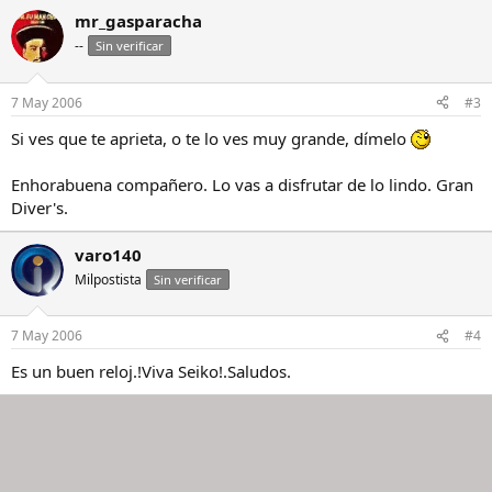
mr_gasparacha
--
Sin verificar
7 May 2006
#3
Si ves que te aprieta, o te lo ves muy grande, dímelo
Enhorabuena compañero. Lo vas a disfrutar de lo lindo. Gran
Diver's.
varo140
Milpostista
Sin verificar
7 May 2006
#4
Es un buen reloj.!Viva Seiko!.Saludos.