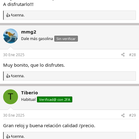
A disfrutarlo!!!
Asenna.
R
e
a
mmg2
c
c
Dale más gasolina
Sin verificar
i
o
n
30 Ene 2025
#28
e
s
Muy bonito, que lo disfrutes.
:
Asenna.
R
e
a
Tiberio
c
T
c
Habitual
Verificad@ con 2FA
i
o
n
30 Ene 2025
#29
e
s
Gran reloj y buena relación calidad /precio.
:
Asenna.
R