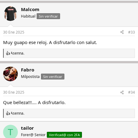
a
Malcom
c
c
Habitual
Sin verificar
i
o
n
30 Ene 2025
#33
e
s
Muy guapo ese reloj. A disfrutarlo con salut.
:
Asenna.
R
e
a
Fabro
c
c
Milpostista
Sin verificar
i
o
n
30 Ene 2025
#34
e
s
Que belleza!!!.... A disfrutarlo.
:
Asenna.
R
e
a
tailor
T
c
Forer@ Senior
c
Verificad@ con 2FA