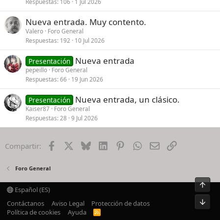
Respuestas
106
1 Jul 2026
Nueva entrada. Muy contento.
Valero
Foro General
Respuestas
192
10 Jul 2026
Nueva entrada
Presentación
pepeillo
Foro General
Respuestas
66
19 Jun 2026
Nueva entrada, un clásico.
Presentación
Kaiser87
Foro General
Respuestas
28
9 Jul 2026
Facebook
X
Bluesky
LinkedIn
Pinterest
WhatsApp
Email
Enlace
Compartir:
Foro General
Arrib
Español (ES)
Pie
Contáctanos
Aviso Legal
Protección de datos
Política de cookies
Ayuda
R
S