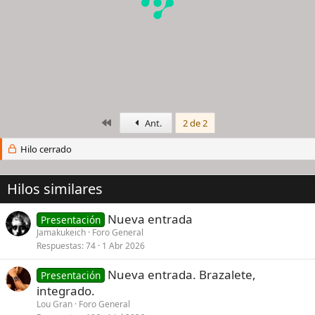
Primero
Ant.
2 de 2
Hilo cerrado
Hilos similares
Nueva entrada
Presentación
Jamakukeich
Foro General
Respuestas
74
1 Abr 2026
Nueva entrada. Brazalete,
Presentación
integrado.
Lou Gran
Foro General