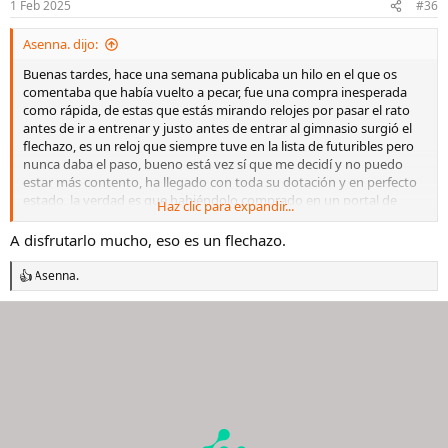
1 Feb 2025
#36
Asenna. dijo:
Buenas tardes, hace una semana publicaba un hilo en el que os
comentaba que había vuelto a pecar, fue una compra inesperada
como rápida, de estas que estás mirando relojes por pasar el rato
antes de ir a entrenar y justo antes de entrar al gimnasio surgió el
flechazo, es un reloj que siempre tuve en la lista de futuribles pero
nunca daba el paso, bueno está vez sí que me decidí y no puedo
estar más contento, ha llegado con toda su dotación y en perfecto
estado, la verdad es que habiéndolo comprado en un portal de
Haz clic para expandir...
segunda mano no me esperaba que fuese tan fiel a su descripción y
al precio que lo compré no una ganga pero si con un buen
A disfrutarlo mucho, eso es un flechazo.
descuento con respecto a su PvP, bueno, os dejo unas fotos del
protagonista, espero que os guste. Gracias por llegar hasta aqui
Ver
Asenna.
R
el archivos adjunto 2990045
Ver el archivos adjunto 2990046
Ver el
e
archivos adjunto 2990048
Ver el archivos adjunto 2990047
Ver el
a
archivos adjunto 2990050
Ver el archivos adjunto 2990051
es
c
increíble, yo que estaba acostumbrado a relojes grandes me este
c
i
dirigiendo a relojes de 39mm💙
Ver el archivos adjunto 2990052
o
n
Ver el archivos adjunto 2990049
e
s
: