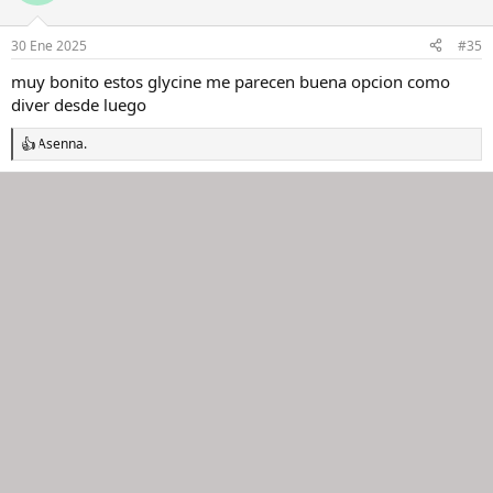
i
o
n
30 Ene 2025
#35
e
s
muy bonito estos glycine me parecen buena opcion como
:
diver desde luego
Asenna.
R
e
a
c
c
i
o
n
e
s
: