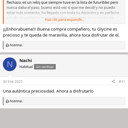
flechazo, es un reloj que siempre tuve en la lista de futuribles pero
nunca daba el paso, bueno está vez sí que me decidí y no puedo
estar más contento, ha llegado con toda su dotación y en perfecto
estado, la verdad es que habiéndolo comprado en un portal de
Haz clic para expandir...
segunda mano no me esperaba que fuese tan fiel a su descripción y
al precio que lo compré no una ganga pero si con un buen
¡¡¡Enhorabuena!!! Buena compra compañero, tu Glycine es
descuento con respecto a su PvP, bueno, os dejo unas fotos del
precioso y te queda de maravilla, ahora toca disfrutar de el.
protagonista, espero que os guste. Gracias por llegar hasta aqui
Ver
el archivos adjunto 2990045
Ver el archivos adjunto 2990046
Ver el
Asenna.
R
archivos adjunto 2990048
Ver el archivos adjunto 2990047
Ver el
e
archivos adjunto 2990050
Ver el archivos adjunto 2990051
es
a
increíble, yo que estaba acostumbrado a relojes grandes me este
Nachi
c
N
dirigiendo a relojes de 39mm💙
Ver el archivos adjunto 2990052
c
Habitual
Sin verificar
i
Ver el archivos adjunto 2990049
o
n
30 Ene 2025
#31
e
s
Una auténtica preciosidad. Ahora a disfrutarlo
:
Asenna.
R
e
a
c
c
i