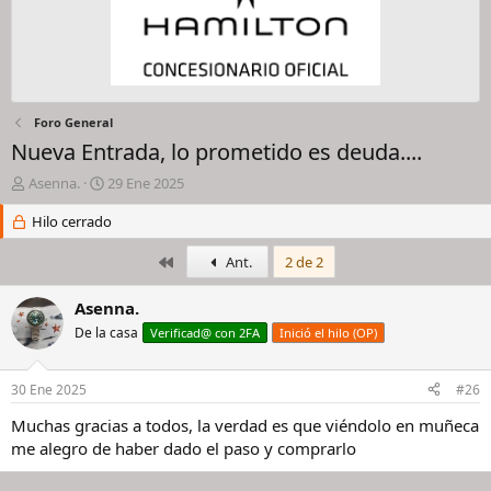
Foro General
Nueva Entrada, lo prometido es deuda....
I
F
Asenna.
29 Ene 2025
n
e
i
Hilo cerrado
c
c
h
i
a
Primero
Ant.
2 de 2
a
d
d
e
Asenna.
o
i
De la casa
Verificad@ con 2FA
Inició el hilo (OP)
r
n
d
i
e
c
30 Ene 2025
#26
l
i
h
o
Muchas gracias a todos, la verdad es que viéndolo en muñeca
i
me alegro de haber dado el paso y comprarlo
l
o