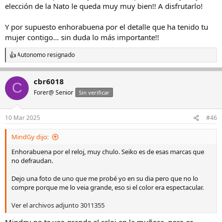
elección de la Nato le queda muy muy bien!! A disfrutarlo!
Y por supuesto enhorabuena por el detalle que ha tenido tu
mujer contigo… sin duda lo más importante!!
Autonomo resignado
R
e
a
cbr6018
c
C
c
Forer@ Senior
Sin verificar
i
o
n
10 Mar 2025
#46
e
s
MindGy dijo:
:
Enhorabuena por el reloj, muy chulo. Seiko es de esas marcas que
no defraudan.
Dejo una foto de uno que me probé yo en su dia pero que no lo
compre porque me lo veia grande, eso si el color era espectacular.
Ver el archivos adjunto 3011355
Mindgy no te veo grande el reloj en la muñeca, pero es