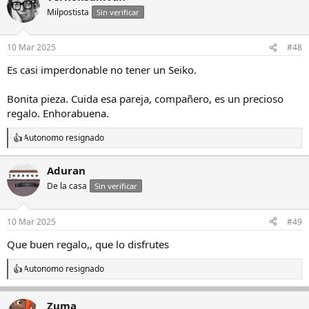
Milpostista
Sin verificar
10 Mar 2025
#48
Es casi imperdonable no tener un Seiko.
Bonita pieza. Cuida esa pareja, compañero, es un precioso
regalo. Enhorabuena.
Autonomo resignado
R
e
a
Aduran
c
De la casa
c
Sin verificar
i
o
n
10 Mar 2025
#49
e
s
Que buen regalo,, que lo disfrutes
:
Autonomo resignado
R
e
a
Zuma
c