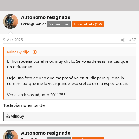
Autonomo resignado
Forer@ Senior
Sin verificar
Inició el hilo (OP)
9 Mar 2025
#37
MindGy dijo:
Enhorabuena por el reloj, muy chulo. Seiko es de esas marcas que
no defraudan.
Dejo una foto de uno que me probé yo en su dia pero que no lo
compre porque me lo veia grande, eso si el color era espectacular.
Ver el archivos adjunto 3011355
Todavía no es tarde
MindGy
R
e
a
Autonomo resignado
c
c