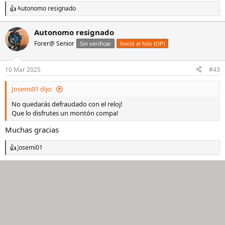
Autonomo resignado
R
e
a
Autonomo resignado
c
Forer@ Senior
c
Sin verificar
Inició el hilo (OP)
i
o
n
10 Mar 2025
#43
e
s
Josemi01 dijo:
:
No quedarás defraudado con el reloj!
Que lo disfrutes un montón compa!
Muchas gracias
Josemi01
R
e
a
c
c
i
o
n
e
s