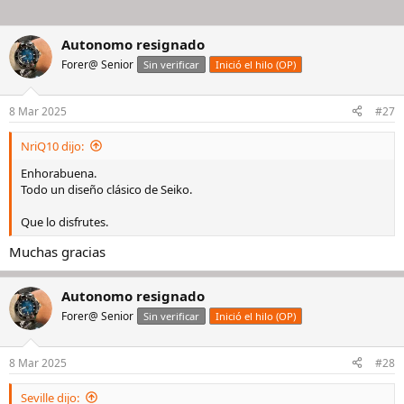
Autonomo resignado
Forer@ Senior
Sin verificar
Inició el hilo (OP)
8 Mar 2025
#27
NriQ10 dijo:
Enhorabuena.
Todo un diseño clásico de Seiko.
Que lo disfrutes.
Muchas gracias
Autonomo resignado
Forer@ Senior
Sin verificar
Inició el hilo (OP)
8 Mar 2025
#28
Seville dijo: