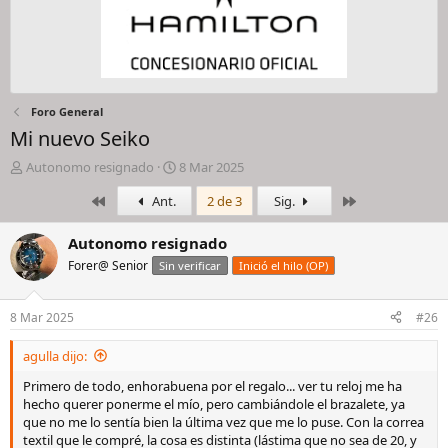
Foro General
Mi nuevo Seiko
I
F
Autonomo resignado
8 Mar 2025
n
e
Primero
Último
Ant.
2 de 3
Sig.
i
c
c
h
i
a
Autonomo resignado
a
d
Forer@ Senior
Sin verificar
Inició el hilo (OP)
d
e
o
i
r
n
8 Mar 2025
#26
d
i
e
c
agulla dijo:
l
i
h
o
Primero de todo, enhorabuena por el regalo... ver tu reloj me ha
i
hecho querer ponerme el mío, pero cambiándole el brazalete, ya
l
que no me lo sentía bien la última vez que me lo puse. Con la correa
o
textil que le compré, la cosa es distinta (lástima que no sea de 20, y