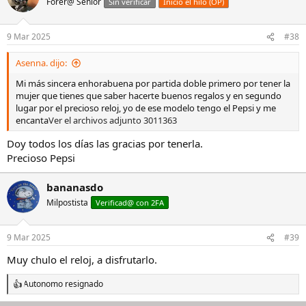
Forer@ Senior
Sin verificar
Inició el hilo (OP)
i
o
n
9 Mar 2025
#38
e
s
Asenna. dijo:
:
Mi más sincera enhorabuena por partida doble primero por tener la
mujer que tienes que saber hacerte buenos regalos y en segundo
lugar por el precioso reloj, yo de ese modelo tengo el Pepsi y me
encanta
Ver el archivos adjunto 3011363
Doy todos los días las gracias por tenerla.
Precioso Pepsi
bananasdo
Milpostista
Verificad@ con 2FA
9 Mar 2025
#39
Muy chulo el reloj, a disfrutarlo.
Autonomo resignado
R
e