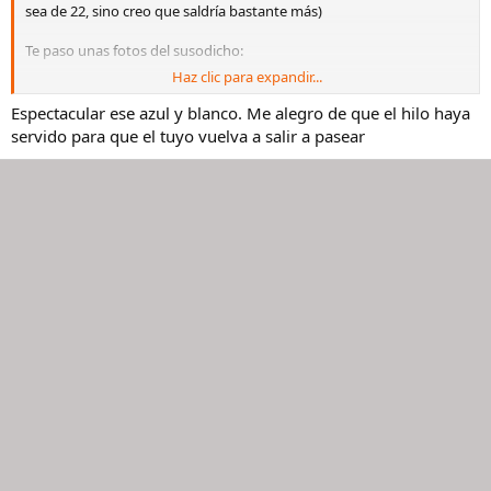
sea de 22, sino creo que saldría bastante más)
Te paso unas fotos del susodicho:
Haz clic para expandir...
Ver el archivos adjunto 3011148
Espectacular ese azul y blanco. Me alegro de que el hilo haya
Ver el archivos adjunto 3011149
servido para que el tuyo vuelva a salir a pasear
Ah, y disfrútalo con salud.