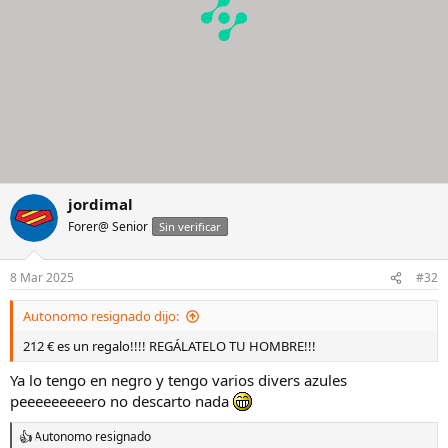
jordimal
Forer@ Senior
Sin verificar
8 Mar 2025
#32
Autonomo resignado dijo:
212 € es un regalo!!!! REGÁLATELO TU HOMBRE!!!
Ya lo tengo en negro y tengo varios divers azules
peeeeeeeeero no descarto nada
Autonomo resignado
R