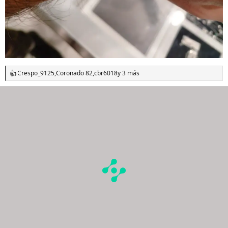
Crespo_9125
,
Coronado 82
,
cbr6018
y 3 más
R
e
a
c
c
i
o
n
e
s
: