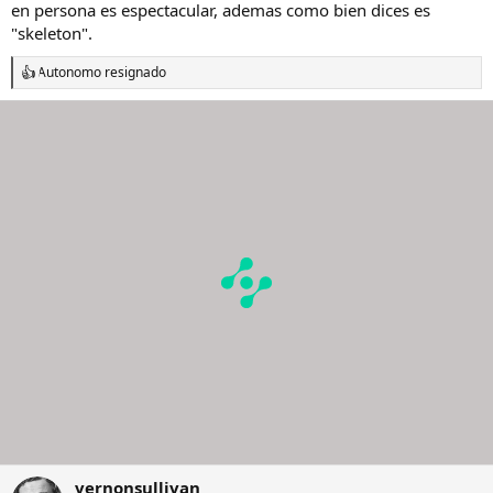
en persona es espectacular, ademas como bien dices es
"skeleton".
Autonomo resignado
R
e
a
c
c
i
o
n
e
s
:
vernonsullivan