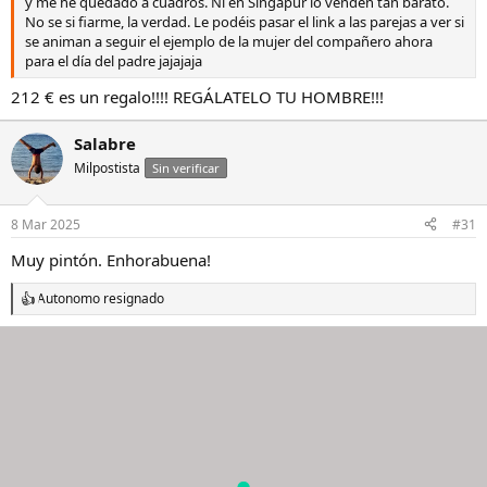
y me he quedado a cuadros. Ni en Singapur lo venden tan barato.
No se si fiarme, la verdad. Le podéis pasar el link a las parejas a ver si
se animan a seguir el ejemplo de la mujer del compañero ahora
para el día del padre jajajaja
212 € es un regalo!!!! REGÁLATELO TU HOMBRE!!!
Salabre
Milpostista
Sin verificar
8 Mar 2025
#31
Muy pintón. Enhorabuena!
Autonomo resignado
R
e
a
c
c
i
o
n
e
s
: