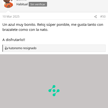
c
Habitual
Sin verificar
i
o
n
10 Mar 2025
#50
e
s
Un azul muy bonito. Reloj súper ponible, me gusta tanto con
:
brazalete como con la nato.
A disfrutarlo!!
Autonomo resignado
R
e
a
c
c
i
o
n
e
s
: