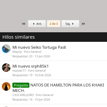
Primero
Último
Ant.
2 de 3
Sig.
Hilos similares
Mi nuevo Seiko Tortuga Padi
Maycly
Foro General
Respuestas
20
13 Jun 2026
Mi nuevo srph85k1
maister77
Foro General
Respuestas
19
16 Ene 2026
NATOS DE HAMILTON PARA LOS KHAKI
Pregunta
MECH.
CASCARILLEIRO
Foro General
Respuestas
16
10 Jun 2026