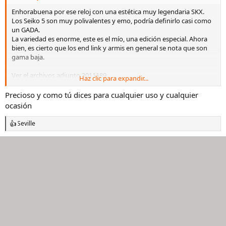
Enhorabuena por ese reloj con una estética muy legendaria SKX.
Los Seiko 5 son muy polivalentes y emo, podría definirlo casi como
un GADA.
La variedad es enorme, este es el mío, una edición especial. Ahora
bien, es cierto que los end link y armis en general se nota que son
gama baja.
Ver el archivos adjunto 3011189
Haz clic para expandir...
Que lo disfrutes mucho compañero
Precioso y como tú dices para cualquier uso y cualquier
ocasión
Seville
R
e
a
c
c
i
o
n
e
s
: