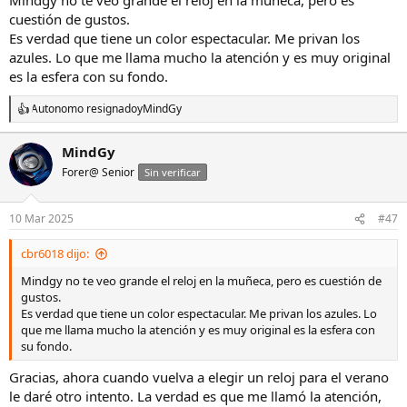
cuestión de gustos.
Es verdad que tiene un color espectacular. Me privan los
azules. Lo que me llama mucho la atención y es muy original
es la esfera con su fondo.
Autonomo resignado
y
MindGy
R
e
a
MindGy
c
Forer@ Senior
c
Sin verificar
i
o
n
10 Mar 2025
#47
e
s
cbr6018 dijo:
:
Mindgy no te veo grande el reloj en la muñeca, pero es cuestión de
gustos.
Es verdad que tiene un color espectacular. Me privan los azules. Lo
que me llama mucho la atención y es muy original es la esfera con
su fondo.
Gracias, ahora cuando vuelva a elegir un reloj para el verano
le daré otro intento. La verdad es que me llamó la atención,