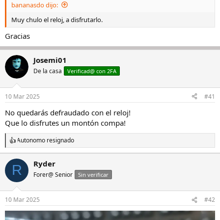
bananasdo dijo:
Muy chulo el reloj, a disfrutarlo.
Gracias
Josemi01
De la casa
Verificad@ con 2FA
10 Mar 2025
#41
No quedarás defraudado con el reloj!
Que lo disfrutes un montón compa!
Autonomo resignado
R
e
a
Ryder
R
c
Forer@ Senior
c
Sin verificar
i
o
n
10 Mar 2025
#42
e
s