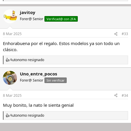
e
a
javitoy
c
c
Forer@ Senior
Verificad@ con 2FA
i
o
n
8 Mar 2025
#33
e
s
Enhorabuena por el regalo. Estos modelos ya son todo un
:
clásico.
Autonomo resignado
R
e
a
Uno_entre_pocos
c
Forer@ Senior
c
Sin verificar
i
o
n
8 Mar 2025
#34
e
s
Muy bonito, la nato le sienta genial
:
Autonomo resignado
R
e
a