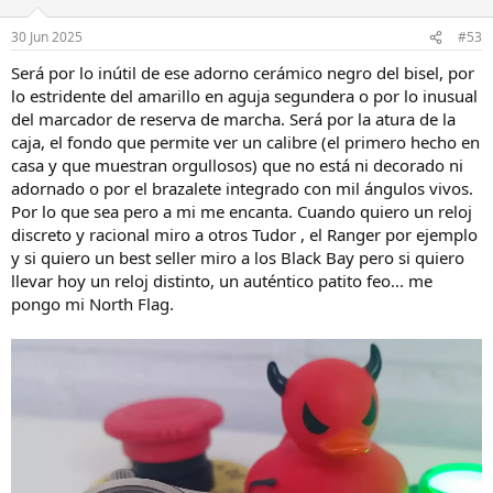
o
n
30 Jun 2025
#53
e
s
Será por lo inútil de ese adorno cerámico negro del bisel, por
:
lo estridente del amarillo en aguja segundera o por lo inusual
del marcador de reserva de marcha. Será por la atura de la
caja, el fondo que permite ver un calibre (el primero hecho en
casa y que muestran orgullosos) que no está ni decorado ni
adornado o por el brazalete integrado con mil ángulos vivos.
Por lo que sea pero a mi me encanta. Cuando quiero un reloj
discreto y racional miro a otros Tudor , el Ranger por ejemplo
y si quiero un best seller miro a los Black Bay pero si quiero
llevar hoy un reloj distinto, un auténtico patito feo... me
pongo mi North Flag.