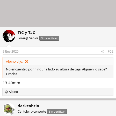
TiC y TaC
Forer@ Senior
Sin verificar
9 Ene 2025
#52
Alpino dijo:
No encuentro por ninguna lado su altura de caja. Alguien lo sabe?
Gracias
13.40mm
Alpino
R
e
a
darkcabrio
c
c
Centoleiro consorte
Sin verificar
i