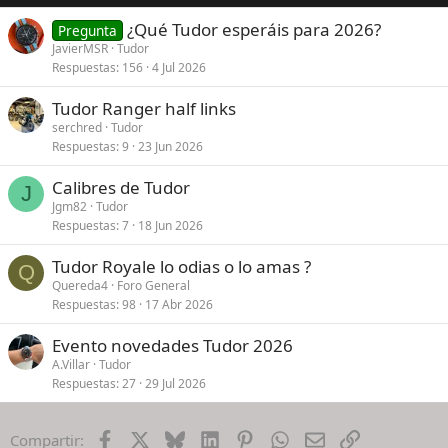
¿Qué Tudor esperáis para 2026?
Pregunta
JavierMSR
Tudor
Respuestas
156
4 Jul 2026
Tudor Ranger half links
serchred
Tudor
Respuestas
9
23 Jun 2026
Calibres de Tudor
J
Jgm82
Tudor
Respuestas
7
18 Jun 2026
Tudor Royale lo odias o lo amas ?
Q
Quereda4
Foro General
Respuestas
98
17 Abr 2026
Evento novedades Tudor 2026
A.Villar
Tudor
Respuestas
27
29 Jul 2026
Facebook
X
Bluesky
LinkedIn
Pinterest
WhatsApp
Email
Enlace
Compartir: