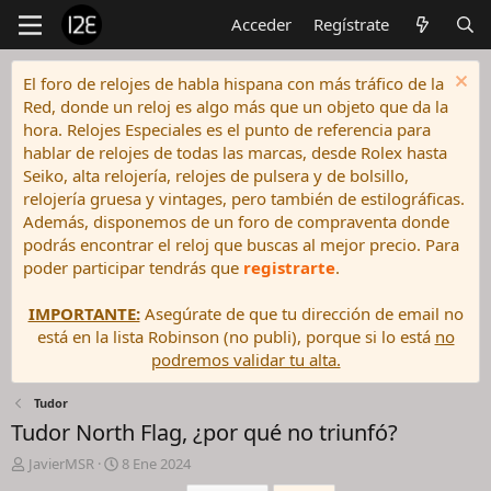
Acceder
Regístrate
El foro de relojes de habla hispana con más tráfico de la
Red, donde un reloj es algo más que un objeto que da la
hora. Relojes Especiales es el punto de referencia para
hablar de relojes de todas las marcas, desde Rolex hasta
Seiko, alta relojería, relojes de pulsera y de bolsillo,
relojería gruesa y vintages, pero también de estilográficas.
Además, disponemos de un foro de compraventa donde
podrás encontrar el reloj que buscas al mejor precio. Para
poder participar tendrás que
registrarte
.
IMPORTANTE:
Asegúrate de que tu dirección de email no
está en la lista Robinson (no publi), porque si lo está
no
podremos validar tu alta.
Tudor
Tudor North Flag, ¿por qué no triunfó?
I
F
JavierMSR
8 Ene 2024
n
e