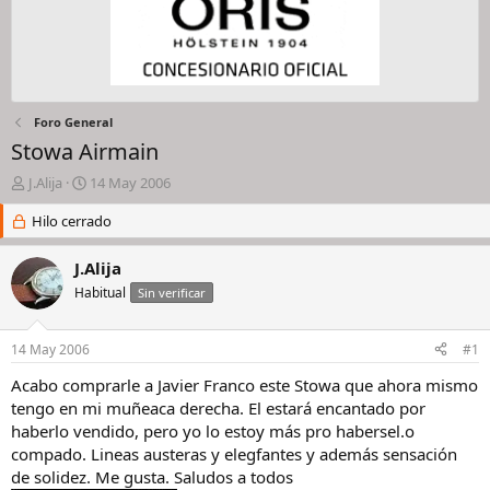
Foro General
Stowa Airmain
I
F
J.Alija
14 May 2006
n
e
i
Hilo cerrado
c
c
h
i
a
J.Alija
a
d
Habitual
Sin verificar
d
e
o
i
r
n
14 May 2006
#1
d
i
e
c
Acabo comprarle a Javier Franco este Stowa que ahora mismo
l
i
tengo en mi muñeaca derecha. El estará encantado por
h
o
haberlo vendido, pero yo lo estoy más pro habersel.o
i
compado. Lineas austeras y elegfantes y además sensación
l
de solidez. Me gusta. Saludos a todos
o