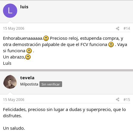
luis
L
15 May 2006
#14
Enhorabuenaaaaaa.
Precioso reloj, estupenda compra, y
otra demostración palpable de que el FCV funciona
. Vaya
si funciona
.
Un abrazo,
Luís
tevela
Milpostista
Sin verificar
15 May 2006
#15
Felicidades, precioso sin lugar a dudas y superprecio, que lo
disfrutes.
Un saludo.