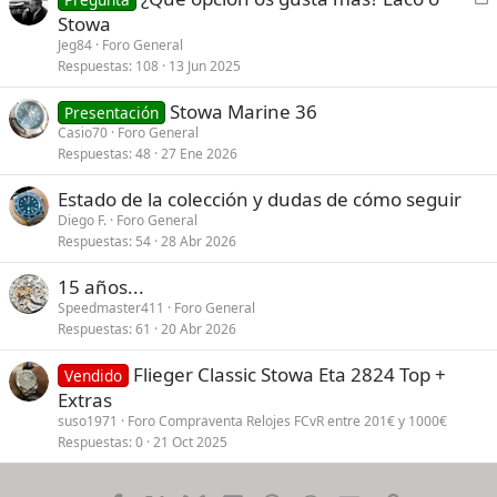
e
Stowa
r
Jeg84
Foro General
r
Respuestas
108
13 Jun 2025
a
Stowa Marine 36
d
Presentación
Casio70
Foro General
o
Respuestas
48
27 Ene 2026
Estado de la colección y dudas de cómo seguir
Diego F.
Foro General
Respuestas
54
28 Abr 2026
15 años...
Speedmaster411
Foro General
Respuestas
61
20 Abr 2026
Flieger Classic Stowa Eta 2824 Top +
Vendido
Extras
suso1971
Foro Compraventa Relojes FCvR entre 201€ y 1000€
Respuestas
0
21 Oct 2025