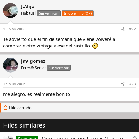
J.Alija
Habitual
Sin verificar
Inició el hilo (OP)
15 May 2006
#22
Te advierto que el fin de semana que viene volveré a
comprarle otro vintage a ese del rastrillo.
javigomez
Forer@ Senior
Sin verificar
15 May 2006
#23
me alegro, es realmente bonito
Hilo cerrado
Hilos similares
C
¿Qué opción os gusta más? Laco o
Pregunta