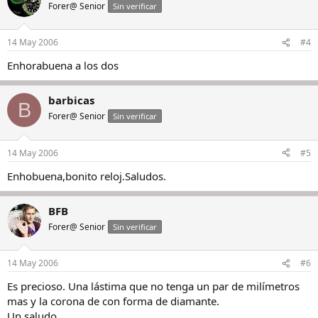
Forer@ Senior
Sin verificar
14 May 2006
#4
Enhorabuena a los dos
barbicas
B
Forer@ Senior
Sin verificar
14 May 2006
#5
Enhobuena,bonito reloj.Saludos.
BFB
Forer@ Senior
Sin verificar
14 May 2006
#6
Es precioso. Una lástima que no tenga un par de milímetros
mas y la corona de con forma de diamante.
Un saludo.