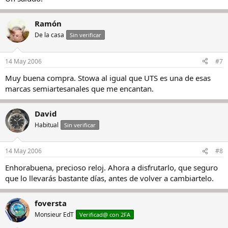
Ramón
De la casa
Sin verificar
14 May 2006
#7
Muy buena compra. Stowa al igual que UTS es una de esas
marcas semiartesanales que me encantan.
David
Habitual
Sin verificar
14 May 2006
#8
Enhorabuena, precioso reloj. Ahora a disfrutarlo, que seguro
que lo llevarás bastante días, antes de volver a cambiartelo.
foversta
Monsieur EdT
Verificad@ con 2FA