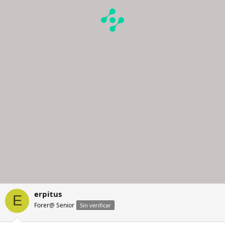
erpitus
E
Forer@ Senior
Sin verificar