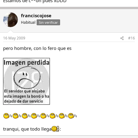
Estamos de c**on pues xDDD
franciscojose
Habitual
Sin verificar
16 May 2009
#16
pero hombre, con lo fero que es
tranqui, que todo llega
: