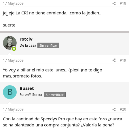
17 May 2009
#18
jejjeje La CRI no tiene enmienda...como la jodien...
suerte
rotciv
De la casa
Sin verificar
17 May 2009
#19
Yo voy a pillar el mio este lunes...(plexi!)no te digo
mas,prometo fotos.
Busset
B
Forer@ Senior
Sin verificar
17 May 2009
#20
Con la cantidad de Speedys Pro que hay en este foro ¿nunca
se ha planteado una compra conjunta? ¿Valdría la pena?