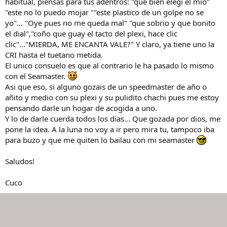
habitual, piensas para tus adentros: "que bien elegi el mio"
"este no lo puedo mojar ""este plastico de un golpe no se
yo"... "Oye pues no me queda mal" "que sobrio y que bonito
el dial","coño que guay el tacto del plexi, hace clic
clic"..."MIERDA, ME ENCANTA VALE?" Y claro, ya tiene uno la
CRI hasta el tuetano metida.
El unico consuelo es que al contrario le ha pasado lo mismo
con el Seamaster.
Asi que eso, si alguno gozais de un speedmaster de año o
añito y medio con su plexi y su pulidito chachi pues me estoy
pensando darle un hogar de acogida a uno.
Y lo de darle cuerda todos los dias... Que gozada por dios, me
pone la idea. A la luna no voy a ir pero mira tu, tampoco iba
para buzo y que me quiten lo bailau con mi seamaster
Saludos!
Cuco