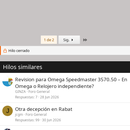
Último
1 de 2
Sig.
Hilo cerrado
Hilos similares
Revision para Omega Speedmaster 3570.50 – En
Omega o Relojero independiente?
GINZA
Foro General
Respuestas
7
28 Jun 2026
Otra decepción en Rabat
J
jcgm
Foro General
Respuestas
99
30 Jun 2026