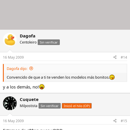
Dagofa
Centoleiro
Sin verificar
16 May 2009
#14
Dagofa dijo:
Convencido de que a ti te venden los modelos más bonitos.
y a los demás, no!
Cuquete
Milpostista
Sin verificar
Inició el hilo (OP)
16 May 2009
#15