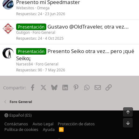
Presento mi Speedmaster
Webesitos
Omega
Respuestas
24
23 Jun 2026
Gustavo @OldTraveler, otra vez...
Presentación
Gutigon
Foro General
Respuestas
24
4 Oct 2025
Presento Seiko otra vez… pero ¡qué
Presentación
Seiko¡
Narses84
Foro General
Respuestas
90
7 May 2026
Facebook
X
Bluesky
LinkedIn
Pinterest
WhatsApp
Email
Enlace
Compartir:
Foro General
Arrib
Español (ES)
Pie
Contáctanos
Aviso Legal
Protección de datos
Política de cookies
Ayuda
R
S
S