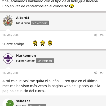
final,acabamos hablando con el tipo de al lado,que llevaba
uno,en vez de centrarnos en el concierto!
Aitor64
De la casa
Sin verificar
16 May 2009
#6
Suerte amigo ......
Harkonnen
Forer@ Senior
Sin verificar
16 May 2009
#7
A mi es que casi me quita el sueño... Creo que en el último
mes me he visto más veces la página web del Speedy que la
pagina de inicio del curro...
sebas77