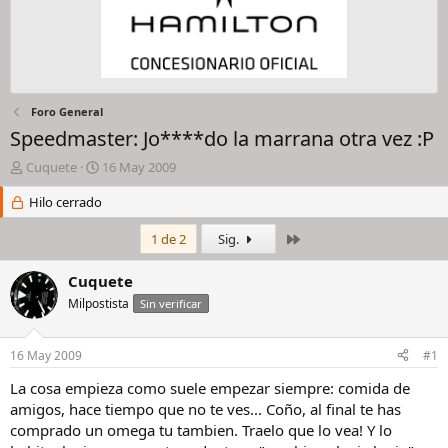
Foro General
Speedmaster: Jo****do la marrana otra vez :P
I
F
Cuquete
16 May 2009
n
e
i
Hilo cerrado
c
c
h
i
a
Último
1 de 2
Sig.
a
d
d
e
Cuquete
o
i
Milpostista
Sin verificar
r
n
d
i
e
c
16 May 2009
#1
l
i
h
o
La cosa empieza como suele empezar siempre: comida de
i
amigos, hace tiempo que no te ves... Coño, al final te has
l
comprado un omega tu tambien. Traelo que lo vea! Y lo
o